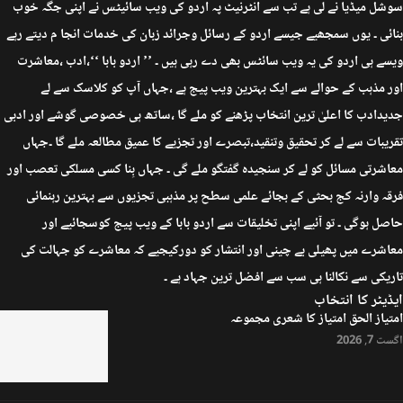
سوشل میڈیا نے لی ہے تب سے انٹرنیٹ پہ اردو کی ویب سائیٹس نے اپنی جگہ خوب
بنائی ۔ یوں سمجھیے جیسے اردو کے رسائل وجرائد زبان کی خدمات انجا م دیتے رہے
ویسے ہی اردو کی یہ ویب سائٹس بھی دے رہی ہیں ۔ ’’ اردو بابا ‘‘،ادب ،معاشرت
اور مذہب کے حوالے سے ایک بہترین ویب پیج ہے ،جہاں آپ کو کلاسک سے لے
جدیدادب کا اعلیٰ ترین انتخاب پڑھنے کو ملے گا ،ساتھ ہی خصوصی گوشے اور ادبی
تقریبات سے لے کر تحقیق وتنقید،تبصرے اور تجزیے کا عمیق مطالعہ ملے گا ۔جہاں
معاشرتی مسائل کو لے کر سنجیدہ گفتگو ملے گی ۔ جہاں بِنا کسی مسلکی تعصب اور
فرقہ وارنہ کج بحثی کے بجائے علمی سطح پر مذہبی تجزیوں سے بہترین رہنمائی
حاصل ہوگی ۔ تو آئیے اپنی تخلیقات سے اردو بابا کے ویب پیج کوسجائیے اور
معاشرے میں پھیلی بے چینی اور انتشار کو دورکیجیے کہ معاشرے کو جہالت کی
تاریکی سے نکالنا ہی سب سے افضل ترین جہاد ہے ۔
ایڈیٹر کا انتخاب
امتیاز الحق امتیاز کا شعری مجموعہ
اگست 7, 2026