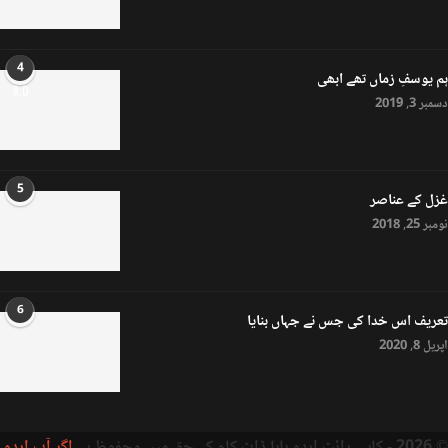
4
ہم یوسفِ زماں تھے ابھی
8.0
دسمبر 3, 2019
5
غزل کے عناصر
نومبر 25, 2018
6
تعریف اس خدا کی جس نے جہاں بنایا
اپریل 8, 2020
© 2026 - کاپی رائٹ اردو بابا ڈاٹ کام کے حق میں محفوظ ہے
اگر آپ اردو