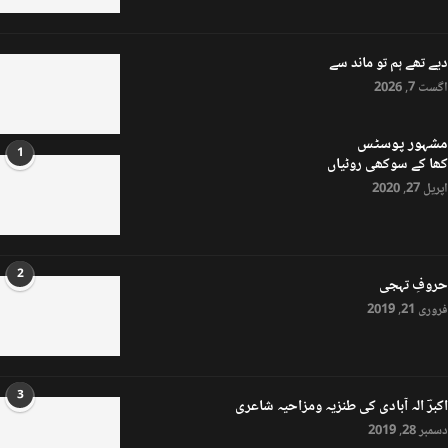
دیے تھے ہم تو ماند سے
اگست 7, 2026
مشہور پوسٹس
1
کھا کے سوکھی روٹیاں
اپریل 27, 2020
2
حروفِ تہجی
فروری 21, 2019
3
اکبرؔ الہ آبادی کی طنزیہ ومزاحیہ شاعری
دسمبر 28, 2019