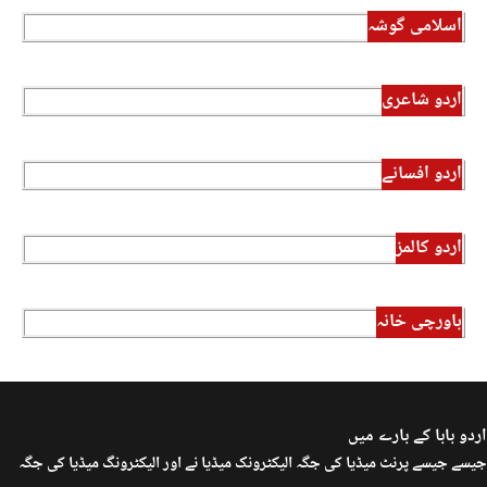
اسلامی گوشہ
اردو شاعری
اردو افسانے
اردو کالمز
باورچی خانہ
اردو بابا کے بارے میں
جیسے جیسے پرنٹ میڈیا کی جگہ الیکٹرونک میڈیا نے اور الیکٹرونگ میڈیا کی جگہ