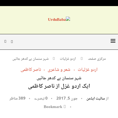
مرکزی صفحہ
اردو غزلیات
شہر سنسان ہے کدھر جائیں
اردو غزلیات
شعر و شاعری
ناصر کاظمی
شہر سنسان ہے کدھر جائیں
ایک اردو غزل از ناصر کاظمی
از
سائیٹ ایڈمن
جون 5, 2017
0 تبصرے
389
مناظر
Bookmark