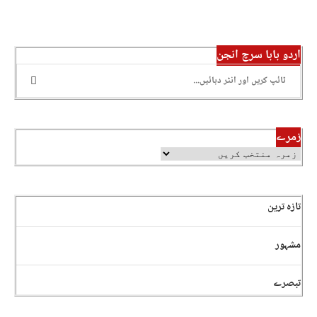
اردو بابا سرچ انجن
زمرے
تازہ ترین
مشہور
تبصرے