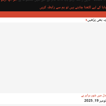
بابا کے لیے لکھنا چاہتے ہیں تو ہم سے رابطہ کریں
یہ بھی پڑھیں
x
دل میں شور برابر ہے
نومبر 19, 2025