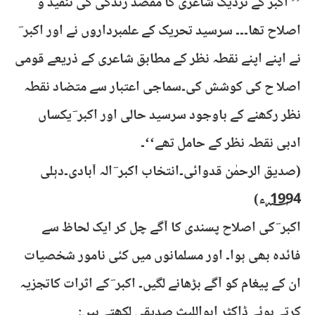
’’ اکبرؔ کے نزدیک شاعری کا مقصد زندگی کی تنقید و
اصلاح تھا۔۔۔ سرسید تحریک کے علمبرداروں نے اور اکبر ؔ
نے اپنے اپنے نقطہ نظر کے مطابق شاعری کے ذریعے قومی
اصلا ح کی کوشش کی۔سماجی اعتبار سے متضاد نقطہ
نظر رکھنے کے باوجود سرسید حالی اور اکبر ؔ یکساں
ادبی نقطہ نظر کے حامل تھے‘‘۔
(صدیق الرحمٰن قدوائی۔انتخاب اکبر ؔ الہ آبادی۔دہلی
1994 ؁ء)
اکبر ؔ کی اصلاح پسندی کا آگے چل کر ایک لحاظ سے
فائدہ بھی ہوا۔ اور مسلمانوں میں کئی نامور شخصیات
ان کے پیغام کو آگے بڑھانے لگیں۔ اکبر ؔ کے اثرات کاتجزیہ
کرتے ہوئے ڈاکٹر ابواللیث صدیقی لکھتے ہیں: