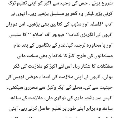
شروع ہوئے ۔ جس کی وجہہ سے اکبرؔ کو اپنی تعلیم ترک
کرنی پڑی۔لیکن وہ گھر پر مسلسل پڑھتے رہے۔ انہوں نے
ادب ‘فلسفہ اور مذہب کی کتابیں بھی پڑھیں۔ اس دوران
انہوں نے انگریزی کتاب’’ فیوچر آف اسلام ‘‘ کا سلیس
اور با محاورہ ترجمہ کیا۔غدر کے ہنگاموں کے بعد عام
مسلمانوں کی طرح اکبرؔ کا خاندان بھی سخت مالی
مشکلات کا شکار رہا۔ اس لئے اکبرؔ کو ملازمت کی فکر
ہوئی۔ انہوں نے اپنی ملازمت کی ابتداء عرضی نویس کی
حیثیت سے کی۔ محلے کے ایک وکیل سے محرری سیکھی۔
انہیں سر رشتہ داری کی نوکری ملی۔ ملازمت کے ساتھ
ساتھ وہ برابر اپنے طور پر تعلیم حاصل کرتے رہے۔ اپنی