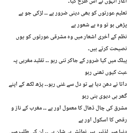
آغاز انہوں نے اس طرح کیا۔
تعلیم عورتوں کو بھی دینی ضرور ہے ۔۔ لڑکی جو بے
پڑھی ہو تو وہ بے شعور ہے
نظم کے آخری اشعار میں وہ مشرقی عورتوں کو یوں
نصیحت کرتے ہیں۔
پبلک میں کیا ضرور کے جاکر تنی رہو ۔۔ تقلید مغربی پہ
عبث کیوں ٹھنی رہو
داتا نے دھن دیا ہے تو دل سے غنی رہو۔۔ پڑھ لکھ کے اپنے
گھر ہی دیوی بنی رہو
مشرق کی چال ڈھال کا معمول اور ہے ۔۔ مغرب کے ناز و
رقص کا اسکول اور ہے
دنیا میں لذتیں ہیں نمائش ہے شان ہے ۔۔ ان کی طلب میں