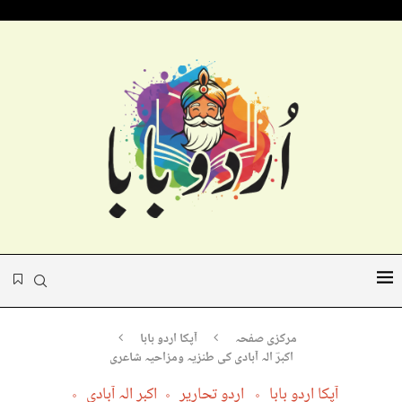
مرکزی صفحہ
آپکا اردو بابا
اکبرؔ الہ آبادی کی طنزیہ ومزاحیہ شاعری
آپکا اردو بابا
اردو تحاریر
اکبر الہ آبادی