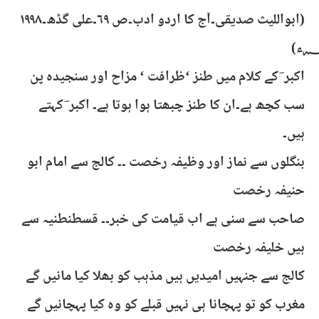
(ابواللیث صدیقی۔آج کا اردو ادب۔ص ۶۹۔علی گڈھ۔۱۹۹۸
؁ء)
اکبر ؔ کے کلام میں طنز ‘ظرافت ‘ مزاح اور سنجیدہ پن
سب کچھ ہے۔ان کا طنز چبھتا ہوا ہوتا ہے۔ اکبر ؔ کہتے
ہیں۔
بنگلوں سے نماز اور وظیفہ رخصت ۔۔ کالج سے امام ابو
حنیفہ رخصت
صاحب سے سنی ہے اب قیامت کی خبر۔۔ قسطنطنیہ سے
ہیں خلیفہ رخصت
کالج سے جنہیں امیدیں ہیں مذہب کو بھلا کیا مانیں گے
مغرب کو تو پہچانا ہی نہیں قبلے کو وہ کیا پہچانیں گے