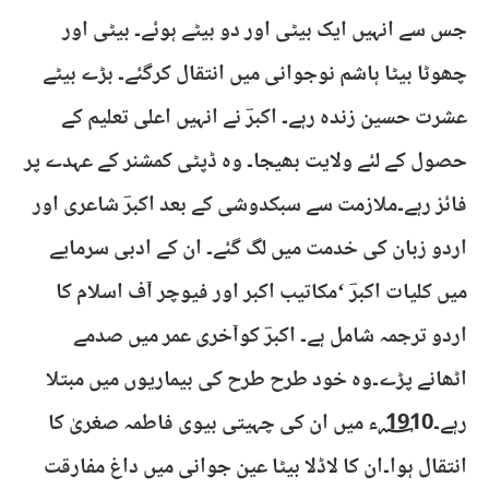
جس سے انہیں ایک بیٹی اور دو بیٹے ہوئے۔ بیٹی اور
چھوٹا بیٹا ہاشم نوجوانی میں انتقال کرگئے۔ بڑے بیٹے
عشرت حسین زندہ رہے۔ اکبرؔ نے انہیں اعلی تعلیم کے
حصول کے لئے ولایت بھیجا۔ وہ ڈپٹی کمشنر کے عہدے پر
فائز رہے۔ملازمت سے سبکدوشی کے بعد اکبرؔ شاعری اور
اردو زبان کی خدمت میں لگ گئے۔ ان کے ادبی سرمایے
میں کلیات اکبرؔ ‘مکاتیب اکبر اور فیوچر آف اسلام کا
اردو ترجمہ شامل ہے۔ اکبرؔ کوآخری عمر میں صدمے
اٹھانے پڑے۔وہ خود طرح طرح کی بیماریوں میں مبتلا
رہے۔1910 ؁ء میں ان کی چہیتی بیوی فاطمہ صغریٰ کا
انتقال ہوا۔ان کا لاڈلا بیٹا عین جوانی میں داغ مفارقت