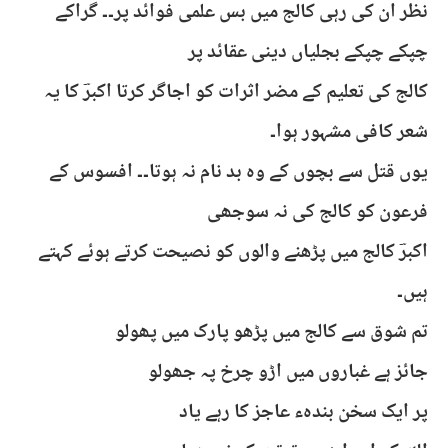
نظر ان کی رہی کالج میں بس علمی فوائد پر۔۔ گراکے
چپکے چپکے بجلیاں دینی عقائد پر
کالج کی تعلیم کے مضر اثرات کو اجاگر کرتا اکبرؔ کا یہ
شعر کافی مشہور ہوا۔
یوں قتل سے بچوں کے وہ بد نام نہ ہوتا۔۔ افسوس کے
فرعون کو کالج کی نہ سوجھی
اکبرؔ کالج میں پڑھنے والوں کو نصیحت کرتے ہوئے کہتے
ہیں۔
تم شوق سے کالج میں پڑھو پارک میں پھولو
جائز ہے غباروں میں اڑو چرخ پہ جھولو
پر ایک سخن بندہء عاجز کا رہے یاد