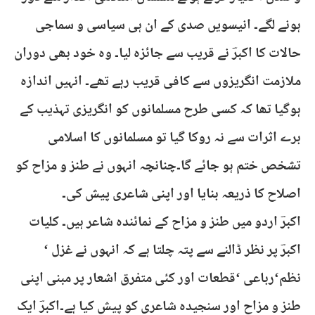
ہونے لگے۔ انیسویں صدی کے ان ہی سیاسی و سماجی
حالات کا اکبرؔ نے قریب سے جائزہ لیا۔ وہ خود بھی دوران
ملازمت انگریزوں سے کافی قریب رہے تھے۔ انہیں اندازہ
ہوگیا تھا کہ کسی طرح مسلمانوں کو انگریزی تہذیب کے
برے اثرات سے نہ روکا گیا تو مسلمانوں کا اسلامی
تشخص ختم ہو جائے گا۔چنانچہ انہوں نے طنز و مزاح کو
اصلاح کا ذریعہ بنایا اور اپنی شاعری پیش کی۔
اکبرؔ اردو میں طنز و مزاح کے نمائندہ شاعر ہیں۔ کلیات
اکبرؔ پر نظر ڈالنے سے پتہ چلتا ہے کہ انہوں نے غزل ‘
نظم‘رباعی ‘قطعات اور کئی متفرق اشعار پر مبنی اپنی
طنز و مزاح اور سنجیدہ شاعری کو پیش کیا ہے۔اکبرؔ ایک