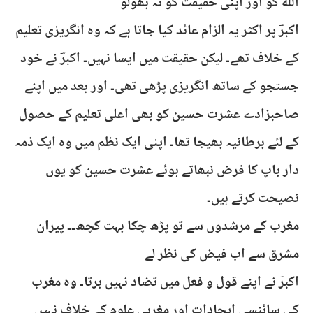
اللہ کو اور اپنی حقیقت کو نہ بھولو
اکبرؔ پر اکثر یہ الزام عائد کیا جاتا ہے کہ وہ انگریزی تعلیم
کے خلاف تھے۔ لیکن حقیقت میں ایسا نہیں۔ اکبرؔ نے خود
جستجو کے ساتھ انگریزی پڑھی تھی۔ اور بعد میں اپنے
صاحبزادے عشرت حسین کو بھی اعلی تعلیم کے حصول
کے لئے برطانیہ بھیجا تھا۔ اپنی ایک نظم میں وہ ایک ذمہ
دار باپ کا فرض نبھاتے ہوئے عشرت حسین کو یوں
نصیحت کرتے ہیں۔
مغرب کے مرشدوں سے تو پڑھ چکا بہت کچھ۔۔ پیران
مشرق سے اب فیض کی نظر لے
اکبرؔ نے اپنے قول و فعل میں تضاد نہیں برتا۔ وہ مغرب
کی سائنسی ایجادات اور مغربی علوم کے خلاف نہیں