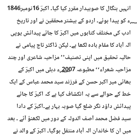
انہیں بنگال کا صوبیدار مقرر کیا گیا۔ اکبرؔ 16نومبر1846
؁ء کو پیدا ہوئے۔ اردو کے بیشتر محققین نے اور تاریخ
ادب کی مختلف کتابوں میں اکبرؔ کا جائے پیدائش یوپی
الہ آباد کا مقام بادہ لکھا ہے۔ لیکن ڈاکٹر تاج پیامی نے
حالیہ تحقیق میں اپنی تصنیف’’ مزاحیہ شاعری اور چند
مزاحیہ شعراء‘‘ مطبوعہ 2007 ؁ء دہلی میں اکبرؔ کے
بھائی میر اکبر حسن کے فرزند سید محمد عباس کے ایک
خط کے حوالے سے یہ انکشاف کیا ہے کہ اکبرؔ کا جائے
پیدائش داؤد نگر ضلع گیا صوبہ بہار ہے۔اکبرؔ کے دادا
سید فضل محمد آصف الدولہ کے دور میں لکھنؤ آئے ۔ بعد
میں ان کا خاندان الہ آباد منتقل ہوگیا۔ اکبرؔ کے والد نے