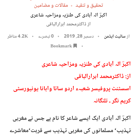
تحقیق و تنقید
مقالات و مضامین
اکبرؔ الہ آبادی کی طنزیہ ومزاحیہ شاعری
از ڈاکٹرمحمد ابرارالباقی
از
سائیٹ ایڈمن
دسمبر 28, 2019
0 تبصرے
4.2K
مناظر
Bookmark
اکبرؔ الہ آبادی کی طنزیہ ومزاحیہ شاعری
از: ڈاکٹرمحمد ابرارالباقی
اسسٹنٹ پروفیسر شعبہء اردو ساتا واہانا یونیورسٹی
کریم نگر ۔ تلنگانہ
اکبرؔ الہ آبادی ایک ایسے شاعر کا نام ہے جس نے مغربی
تہذیب‘ مسلمانوں کی مغربی تہذیب سے قربت‘معاشرے