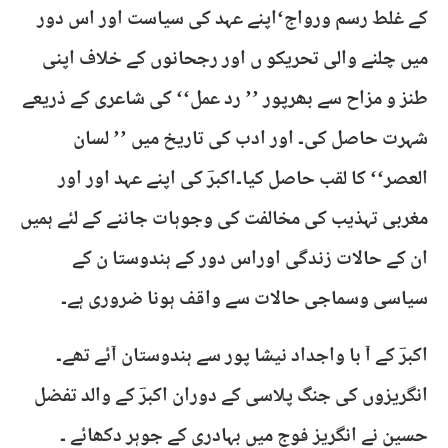
کے غلط رسم ورواج‘اپنے عہد کی سیاست اور اس دور
میں چلنے والی تحریکو ں اور رجحانوں کے خلاف اپنی
طنز و مزاح سے بھرپور ’’ رد عمل‘‘ کی شاعری کے ذریعے
شہرت حاصل کی۔ اور ادب کی تاریخ میں ’’ لسان
العصر‘‘ کا لقب حاصل کیا۔اکبرؔ کی اپنے عہد اور اور
مغربی تہذیب کی مخالفت کی وجوہات جاننے کے لئے ہمیں
ان کے حالات زندگی اوراس دور کے ہندوستا ن کے
سیاسی وسماجی حالات سے واقف ہونا ضروری ہے۔
اکبرؔ کے آ با واجداد نیشا پور سے ہندوستان آئے تھے۔
انگریزوں کی جنگ پلاسی کے دوران اکبرؔ کے والد تفضل
حسین نے انگریز فوج میں بہادری کے جوہر دکھائے ۔