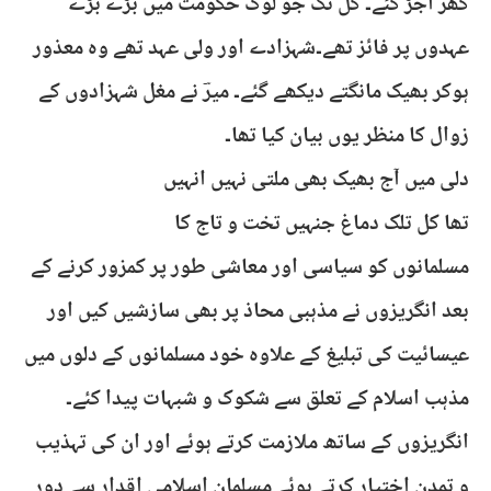
گھر اجڑ گئے۔ کل تک جو لوگ حکومت میں بڑے بڑے
عہدوں پر فائز تھے۔شہزادے اور ولی عہد تھے وہ معذور
ہوکر بھیک مانگتے دیکھے گئے۔ میرؔ نے مغل شہزادوں کے
زوال کا منظر یوں بیان کیا تھا۔
دلی میں آج بھیک بھی ملتی نہیں انہیں
تھا کل تلک دماغ جنہیں تخت و تاج کا
مسلمانوں کو سیاسی اور معاشی طور پر کمزور کرنے کے
بعد انگریزوں نے مذہبی محاذ پر بھی سازشیں کیں اور
عیسائیت کی تبلیغ کے علاوہ خود مسلمانوں کے دلوں میں
مذہب اسلام کے تعلق سے شکوک و شبہات پیدا کئے۔
انگریزوں کے ساتھ ملازمت کرتے ہوئے اور ان کی تہذیب
و تمدن اختیار کرتے ہوئے مسلمان اسلامی اقدار سے دور