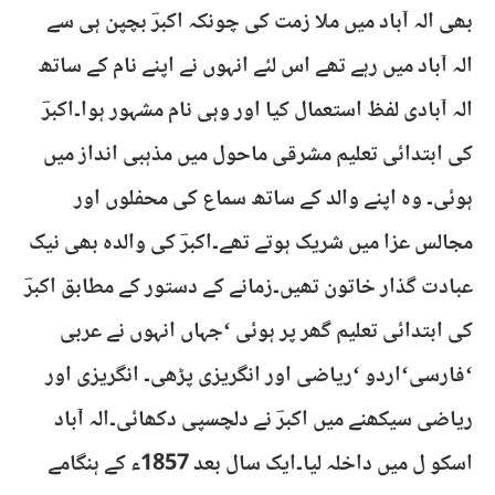
بھی الہ آباد میں ملا زمت کی چونکہ اکبرؔ بچپن ہی سے
الہ آباد میں رہے تھے اس لئے انہوں نے اپنے نام کے ساتھ
الہ آبادی لفظ استعمال کیا اور وہی نام مشہور ہوا۔اکبرؔ
کی ابتدائی تعلیم مشرقی ماحول میں مذہبی انداز میں
ہوئی۔ وہ اپنے والد کے ساتھ سماع کی محفلوں اور
مجالس عزا میں شریک ہوتے تھے۔اکبرؔ کی والدہ بھی نیک
عبادت گذار خاتون تھیں۔زمانے کے دستور کے مطابق اکبرؔ
کی ابتدائی تعلیم گھر پر ہوئی ‘جہاں انہوں نے عربی
‘فارسی‘اردو ‘ریاضی اور انگریزی پڑھی۔ انگریزی اور
ریاضی سیکھنے میں اکبرؔ نے دلچسپی دکھائی۔الہ آباد
اسکو ل میں داخلہ لیا۔ایک سال بعد 1857ء کے ہنگامے