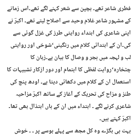
فطری شاعر تھے۔ بچپن سے شعر کہنے لگے تھے۔اس زمانے
کے مشہور شاعر غلام وحید سے اصلاح لیتے تھے۔ اکبرؔ نے
اپنی شاعری کی ابتداء روایتی طرز کی غزل گوئی سے
کی۔ان کے ابتدائی کلام میں رنگینی‘شوخی اور روایتی
لب و لہجہ میں ہجر و وصال کا بیان ہے۔زبان کا
چٹخارہ‘روایت لفظی کا اہتمام اور دور ازکار تشبیہات کا
استعمال ان کے کلام میں دکھائی دیتا ہے۔ اودھ پنچ کی
طنز و مزاح کی تحریک کے آغاز کے ساتھ اکبرؔ مزاحیہ
شاعری کرنے لگے ۔ ابتداء میں ان کے ہاں ابتذال بھی تھا۔
اکبرؔ کہتے ہیں۔
بہت ہی بگڑے وہ کل مجھ سے پہلے بوسے پر ۔ ۔ خوش