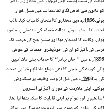
ذہانت کے سبب ہمیشہ اپنے درجوں میں ممتاز رہے۔ اکبرؔ
کو قانون سے خاص لگاؤ تھا۔عدالت میں مسل خواں
ہوئے۔1866 ؁ء میں مختاری کاامتحان کامیاب کیا۔ نائب
تحصیلدا ر مقرر ہوئے۔عدالت خفیفہ کی منصفی پر مامور
ہوئے۔ وکالت کا امتحان دیا اور سشن جج کے عہدے تک
ترقی کی۔اکبرؔ کو ان کی جوڈیشری خدمات کے عوض
1898 ؁ ء میں ’’ خان بہادر‘‘ کا خطاب بھی ملا۔انہیں
ہائی کورٹ کی ججی کا بھی موقع ملا تاہم خرابی صحت
کی بنا1903 ؁ء میں قبل از وقت وظیفہ پر سبکدوش
ہوگئے۔ اپنی ملازمت کے دوران اکبرؔ نے افسروں
‘ساتھیوں اور عوام پر اپنی قابلیت کا سکہ بٹھا لیا تھا۔
اکبرؔ کی شادی کم عمری میں تیرہ چودہ سال میں ہوگئی