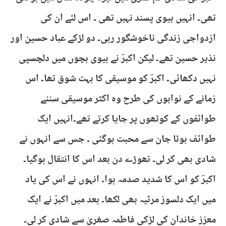
تھی۔ انہیں بیوی پسند نہیں تھی ۔ اس لئے ان کی
ازدواجی زندگی ناخوشگور رہی۔ دو لڑکے عباد حسین اور
نذیر حسین تھے۔ لیکن اکبرؔ نے بیوی بچوں میں دلچسپی
نہیں دکھائی۔ اکبرؔ کو موسیقی کا بہت شوق تھا۔ اس
زمانے کے نوابوں کی طرح وہ اکثر موسیقی سننے
طوائفوں کے کوٹھوں پر جایا کرتے تھے۔انہیں ایک
طوائف بوٹا جان سے محبت ہوگئی ۔ جس سے انہوں نے
شادی بھی کر لی۔ تھوڑے دن بعد اس کا انتقال ہوگیا۔
اکبرؔ کو اس کا شدید صدمہ ہوا۔ انہوں نے اس کی یاد
میں ایک دلسوز مرثیہ بھی لکھا۔ بعد میں اکبرؔ نے ایک
معزز خاندان کی لڑکی فاطمہ صغریٰ سے شادی کر لی۔