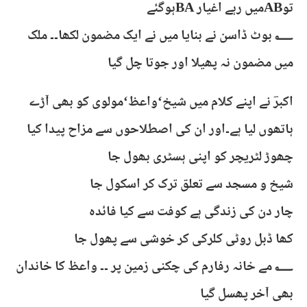
توABمیں رہے اغیار BAہوگئے
؂ بوٹ ڈاسن نے بنایا میں نے ایک مضمون لکھا۔۔ ملک
میں مضمون نہ پھیلا اور جوتا چل گیا
اکبرؔ نے اپنے کلام میں شیخ‘واعظ‘مولوی کو بھی آڑے
ہاتھوں لیا ہے۔اور ان کی اصطلاحوں سے مزاح پیدا کیا
چھوڑ لٹریچر کو اپنی ہسٹری بھول جا
شیخ و مسجد سے تعلق ترک کر اسکول جا
چار دن کی زندگی ہے کوفت سے کیا فائدہ
کھا ڈبل روٹی کلرکی کر خوشی سے پھول جا
؂ مے خانہ رفارم کی چکنی زمین پر ۔۔ واعظ کا خاندان
بھی آخر پھسل گیا