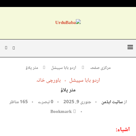
مرکزی صفحہ
اردو بابا سپیشل
مٹر پلاؤ
اردو بابا سپیشل
باورچی خانہ
مٹر پلاؤ
از
سائیٹ ایڈمن
جنوری 9, 2025
0 تبصرے
165
مناظر
Bookmark
اشیاء: