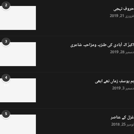
2
حروفِ تہجی
فروری 21, 2019
3
اکبرؔ الہ آبادی کی طنزیہ ومزاحیہ شاعری
دسمبر 28, 2019
4
ہم یوسفِ زماں تھے ابھی
8.0
دسمبر 3, 2019
5
غزل کے عناصر
نومبر 25, 2018