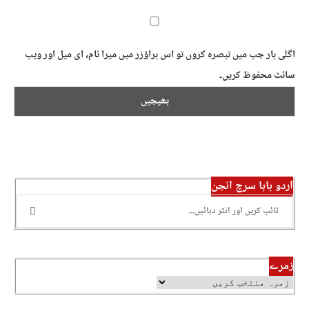
اگلی بار جب میں تبصرہ کروں تو اس براؤزر میں میرا نام، ای میل اور ویب
سائٹ محفوظ کریں۔
اردو بابا سرچ انجن
زمرے