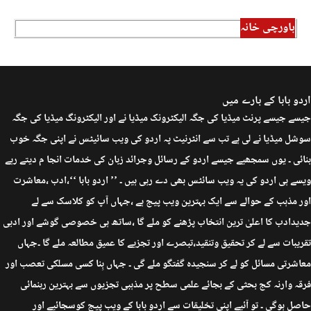
باورچی خانہ
اردو بابا کے بارے میں
جیسے جیسے پرنٹ میڈیا کی جگہ الیکٹرونک میڈیا نے اور الیکٹرونگ میڈیا کی جگہ
سوشل میڈیا نے لی ہے تب سے انٹرنیٹ پہ اردو کی ویب سائیٹس نے اپنی جگہ خوب
بنائی ۔ یوں سمجھیے جیسے اردو کے رسائل وجرائد زبان کی خدمات انجا م دیتے رہے
ویسے ہی اردو کی یہ ویب سائٹس بھی دے رہی ہیں ۔ ’’ اردو بابا ‘‘،ادب ،معاشرت
اور مذہب کے حوالے سے ایک بہترین ویب پیج ہے ،جہاں آپ کو کلاسک سے لے
جدیدادب کا اعلیٰ ترین انتخاب پڑھنے کو ملے گا ،ساتھ ہی خصوصی گوشے اور ادبی
تقریبات سے لے کر تحقیق وتنقید،تبصرے اور تجزیے کا عمیق مطالعہ ملے گا ۔جہاں
معاشرتی مسائل کو لے کر سنجیدہ گفتگو ملے گی ۔ جہاں بِنا کسی مسلکی تعصب اور
فرقہ وارنہ کج بحثی کے بجائے علمی سطح پر مذہبی تجزیوں سے بہترین رہنمائی
حاصل ہوگی ۔ تو آئیے اپنی تخلیقات سے اردو بابا کے ویب پیج کوسجائیے اور