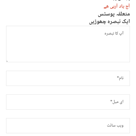
آج یاد آرہی ھے
متعلقہ پوسٹس
ایک تبصرہ چھوڑیں