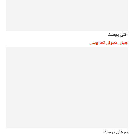
اگلی پوسٹ
جہاں دھواں تھا وہیں
پچھلی پوسٹ