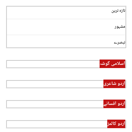
تازہ ترین
مشہور
تبصرے
اسلامی گوشہ
اردو شاعری
اردو افسانے
اردو کالمز