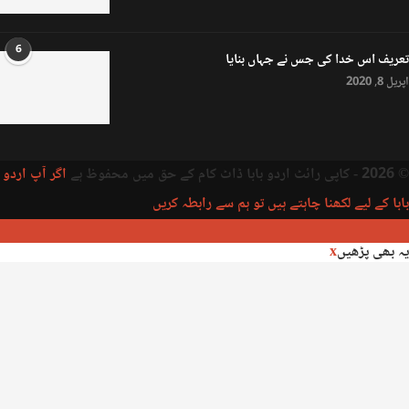
6
تعریف اس خدا کی جس نے جہاں بنایا
اپریل 8, 2020
© 2026 - کاپی رائٹ اردو بابا ڈاٹ کام کے حق میں محفوظ ہے
اگر آپ اردو
بابا کے لیے لکھنا چاہتے ہیں تو ہم سے رابطہ کریں
یہ بھی پڑھیں
x