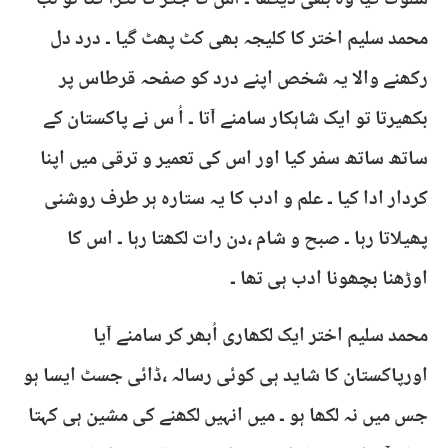
سلوک کیا وہ بھی دیکھا ۔ اس کا جگر کا ٹکڑا کٹا تو تب
محمد سلیم اختر کا کلیجہ بھی کٹ پھٹ گیا ۔ درد دل
رکھنے والا یہ شخص اپنے درد کو صفحہ قرطاس پر
بکھیرتا تو ایک شاہکار سامنے آتا ۔ اُ س نے پاکستان کے
ساتھ ساتھ سفر کیا اور اس کی تعمیر و ترقی میں اپنا
کردار ادا کیا ۔ علم و ادب کا یہ ستارہ ہر طرف روشنی
پھیلاتا رہا ۔ صبح و شام ،دن رات لکھتا رہا ۔ اس کا
اوڑھنا بچھونا ادب ہی تھا ۔
محمد سلیم اختر ایک لکھاری اُبھر کر سامنے آیا
اورپاکستان کا شاید ہی کوئی رسالہ ،ڈائی جسٹ ایسا ہو
جس میں نہ لکھا ہو ۔ میں انہیں لکھنے کی مشین ہی کہتا