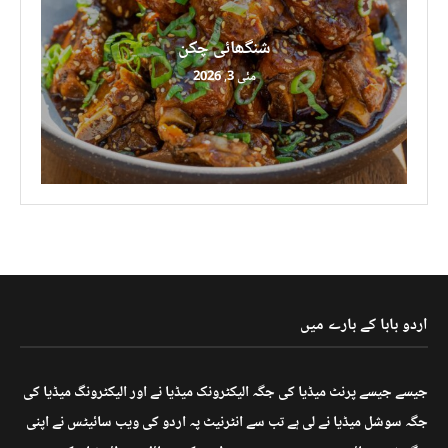
شنگھائی چکن
مئی 3, 2026
اردو بابا کے بارے میں
جیسے جیسے پرنٹ میڈیا کی جگہ الیکٹرونک میڈیا نے اور الیکٹرونگ میڈیا کی
جگہ سوشل میڈیا نے لی ہے تب سے انٹرنیٹ پہ اردو کی ویب سائیٹس نے اپنی