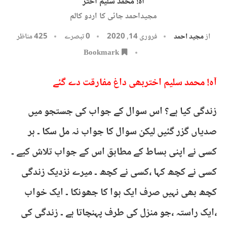
آہ! محمد سلیم اختر
مجیداحمد جائی کا اردو کالم
از
مجید احمد
فروری 14, 2020
0 تبصرے
425
مناظر
Bookmark
آہ! محمد سلیم اختربھی داغ مفارقت دے گئے
زندگی کیا ہے؟ اس سوال کے جواب کی جستجو میں
صدیاں گزر گئیں لیکن سوال کا جواب نہ مل سکا ۔ ہر
کسی نے اپنی بساط کے مطابق اس کے جواب تلاش کیے ۔
کسی نے کچھ کہا ،کسی نے کچھ ۔ میرے نزدیک زندگی
کچھ بھی نہیں صرف ایک ہوا کا جھونکا ۔ ایک خواب
،ایک راستہ ،جو منزل کی طرف پہنچاتا ہے ۔ زندگی کی