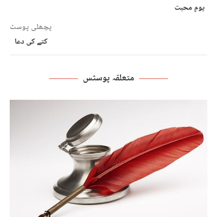
یومِ محبت
پچھلی پوسٹ
کتے کی دعا
متعلقہ پوسٹس