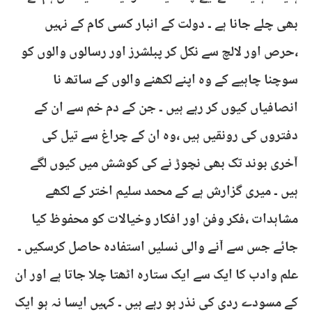
بھی چلے جانا ہے ۔ دولت کے انبار کسی کام کے نہیں
،حرص اور لالچ سے نکل کر پبلشرز اور رسالوں والوں کو
سوچنا چاہیے کے وہ اپنے لکھنے والوں کے ساتھ نا
انصافیاں کیوں کر رہے ہیں ۔ جن کے دم خم سے ان کے
دفتروں کی رونقیں ہیں ،وہ ان کے چراغ سے تیل کی
آخری بوند تک بھی نچوڑ نے کی کوشش میں کیوں لگے
ہیں ۔ میری گزارش ہے کے محمد سلیم اختر کے لکھے
مشاہدات ،فکر وفن اور افکار وخیالات کو محفوظ کیا
جائے جس سے آنے والی نسلیں استفادہ حاصل کرسکیں ۔
علم وادب کا ایک سے ایک ستارہ اٹھتا چلا جاتا ہے اور ان
کے مسودے ردی کی نذر ہو رہے ہیں ۔ کہیں ایسا نہ ہو ایک