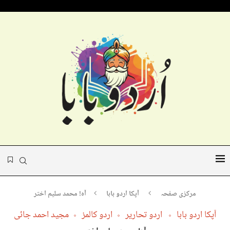
مرکزی صفحہ
آپکا اردو بابا
آہ! محمد سلیم اختر
آپکا اردو بابا
اردو تحاریر
اردو کالمز
مجید احمد جائی