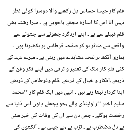
قلم کار جیسا حساس دِل رکھنے والا دوسرا کوئی نظر
نہیں آتا اس کا اندازہ مجھے باخوبی ہے ۔ میرا رشتہ بھی
قلم قبیلے سے ہے ۔ اپنے اردگرد چھوٹے سے چھوٹے سے
واقعے سے متاثر ہو کر صفحہ قرطاس پر بکھیرتا ہوں ۔
ہماری آنکھ ہر لمحہ مشاہدے میں رہتی ہے ۔ میرے عہد کے
کئی قلم کار ملک کی تعمیر و ترقی میں اپنے فکر وفن کے
ذریعے،افکار و خیال کے ذریعے ،قلم وقرطاس کے ذریعے
اپنا کردار نبھا رہے ہیں ۔ انہی میں ایک قلم کار ’’محمد
سلیم اختر ‘‘راولپنڈی والے ،جو پچھلے دِنوں اس دُنیا سے
رخصت ہوگئے ۔ جس دن سے ان کی وفات کی خبر سنی
ہے دل مضطرب ہے ۔ تڑپ ہے ،بے چینی ہے ۔ آنکھوں کی