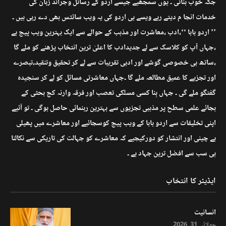
جگہ خوب بنائی ۔ یوں سمجھیے جیسے اردو کے رسائل وجرائد زبان کی
خدمات انجا م دیتے رہے ویسے ہی اردو کی یہ ویب سائٹس بھی دے رہی ہیں ۔
’’ اردو بابا ‘‘،ادب ،معاشرت اور مذہب کے حوالے سے ایک بہترین ویب پیج ہے
،جہاں آپ کو کلاسک سے لے جدیدادب کا اعلیٰ ترین انتخاب پڑھنے کو ملے گا
،ساتھ ہی خصوصی گوشے اور ادبی تقریبات سے لے کر تحقیق وتنقید،تبصرے
اور تجزیے کا عمیق مطالعہ ملے گا ۔جہاں معاشرتی مسائل کو لے کر سنجیدہ
گفتگو ملے گی ۔ جہاں بِنا کسی مسلکی تعصب اور فرقہ وارنہ کج بحثی کے
بجائے علمی سطح پر مذہبی تجزیوں سے بہترین رہنمائی حاصل ہوگی ۔ تو آئیے
اپنی تخلیقات سے اردو بابا کے ویب پیج کوسجائیے اور معاشرے میں پھیلی
بے چینی اور انتشار کو دورکیجیے کہ معاشرے کو جہالت کی تاریکی سے نکالنا
ہی سب سے افضل ترین جہاد ہے ۔
ایڈیٹر کا انتخاب
انسانیت
جولائی 31, 2026