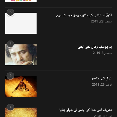
3
اکبرؔ الہ آبادی کی طنزیہ ومزاحیہ شاعری
دسمبر 28, 2019
4
ہم یوسفِ زماں تھے ابھی
8.0
دسمبر 3, 2019
5
غزل کے عناصر
نومبر 25, 2018
6
تعریف اس خدا کی جس نے جہاں بنایا
اپریل 8, 2020