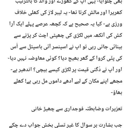
بھی چلوایا- یہی اپ کے گھوڑے اور والد کا بالترتیب
کھریرا اور مالش کرتا تھا- یہ لیبر لاز کی کھلی خلاف
ورزی ہے- کیا یہ صحیح ہے کہ کچھہ عرصے پہلے ایک آرا
کش کی آنکھہ میں لکڑی کی چھپٹی اچٹ کر پڑنے سے
بینائی جاتی رہی تو اپ نے اسپنسر آئی ہاسپٹل سے اُس
کی پٹّی کروا کے گھر بھیج دیا؟ کوئی معاوضہ نہیں دیا-
اور آپ نے دُگنی قیمت پر لکڑی کیسے بیچی؟ اندھیر ہے-
مجھے اپنے مکان کے لیے آدھے داموں مل رہی ہے! کھلے
بھاؤ-
تعزیرات وضابطئہ فوجداری سے چھیڑ خانی
جب بشارت ہر سوال کا غیر تسلی بخش جواب دے چکے