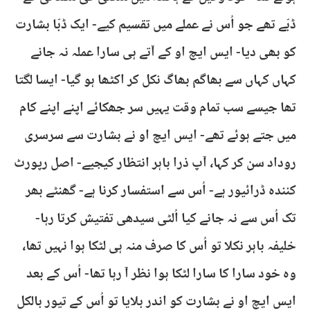
ڈبّے تھے جو اُس نے عملے میں تقسیم کیے- ایک ڈبّا بشارت
کو بھی دیا- ایس ایچ او کے آتے ہی سارا عملہ نہ جانے
کہاں کہاں سے بھاگم بھاگ نکل کر اکٹھا ہو گیا- ایسا لگتا
تھا جیسے سب تمام وقت یہیں سر جھکائے اپنے اپنے کام
میں جتے ہوئے تھے- ایس ایچ او نے بشارت سے سرسری
روداد سن کر کہا، آپ ذرا باہر انتظار کیجیے- اصل رپورٹ
کنندہ ڈرائیور ہے- اُس سے استفسار کرنا ہے- گھنٹے بھر
تک اُس سے نہ جانے کیا اُلٹی سیدھی تفتیش کرتا رہا-
خلیفہ باہر نکلا تو اُس کا صرف منہ ہی لٹکا ہوا نہیں تھا،
وہ خود سارا کا سارا لٹکا ہوا نظر آ رہا تھا- اُس کے بعد
ایس ایچ او نے بشارت کو اندر بلایا تو اُس کے تیور بالکل