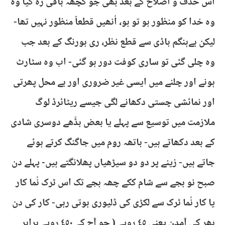
اس حذف و اصلاح کے بعد بھی جو کچھہ باقی رہ گیا وہ
وہ خدا کو منظور ہو تو ہو، اُنھیں قطعاً منظور نہیں تھا-
لیکن بےہنگم باڈی سے قطع نظر، ری بورنگ کے بعد جب
وہ چلی گئی تو ساری کوفت دور ہو گئی- اب وہ سٹارٹ
ہونے اور چلنے میں ایسی غیر ضروری اور بے محل پھرتی
اور نمائشی چستی دکھانے لگی جیسے ریٹائرڈ لوگ
ملازمت میں توسیع سے پہلے یا بعض بڈّھے دوسری شادی
کے بعد دکھاتے ہیں- باتھہ روم میں جاگنگ کرتے ہوئے
جاتے ہیں- زینے پر دو دو سیڑھیاں پھلانگتے ہیں- پہلے دن
صبح نو بجے سے شام ککے چھہ بجے تک اس ٹرک نُما کار
یا کار نُما ٹرک سے لکڑی کی ڈلیوری ہوتی رہی- کار کی دن
بھر کی آمدن یعنی ٤٥ روپے ( جو آج کے ٤٥٠ روپے برابر