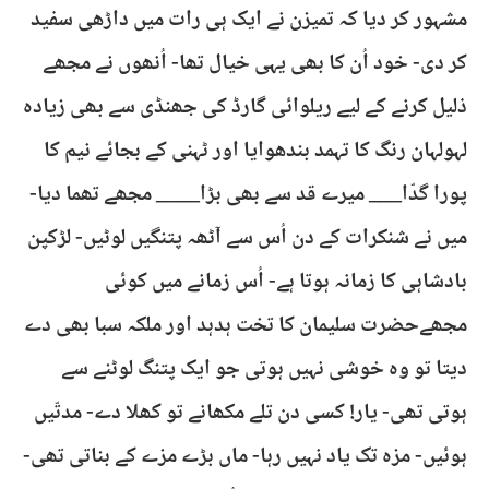
مشہور کر دیا کہ تمیزن نے ایک ہی رات میں داڑھی سفید
کر دی- خود اُن کا بھی یہی خیال تھا- اُنھوں نے مجھے
ذلیل کرنے کے لیے ریلوائی گارڈ کی جھنڈی سے بھی زیادہ
لہولہان رنگ کا تہمد بندھوایا اور ٹہنی کے بجائے نیم کا
پورا گدّا___ میرے قد سے بھی بڑا____ مجھے تھما دیا-
میں نے شنکرات کے دن اُس سے آٹھہ پتنگیں لوٹیں- لڑکپن
بادشاہی کا زمانہ ہوتا ہے- اُس زمانے میں کوئی
مجھےحضرت سلیمان کا تخت ہدہد اور ملکہ سبا بھی دے
دیتا تو وہ خوشی نہیں ہوتی جو ایک پتنگ لوٹنے سے
ہوتی تھی- یار! کسی دن تلے مکھانے تو کھلا دے- مدتّیں
ہوئیں- مزہ تک یاد نہیں رہا- ماں بڑے مزے کے بناتی تھی-