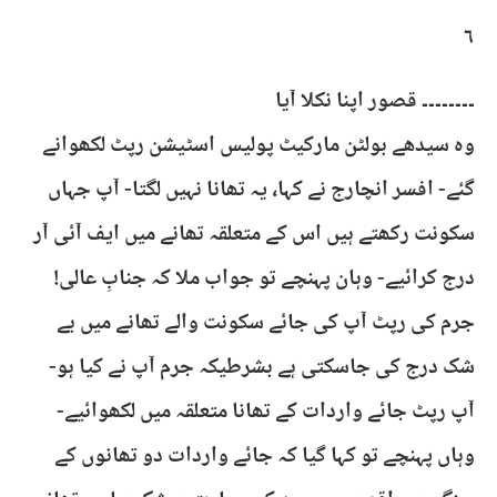
٦
۔۔۔۔۔۔۔۔ قصور اپنا نکلا آیا
وہ سیدھے بولٹن مارکیٹ پولیس اسٹیشن رپٹ لکھوانے
گئے- افسر انچارج نے کہا، یہ تھانا نہیں لگتا- آپ جہاں
سکونت رکھتے ہیں اس کے متعلقہ تھانے میں ایف آئی آر
درج کرائیے- وہان پہنچے تو جواب ملا کہ جنابِ عالی!
جرم کی رپٹ آپ کی جائے سکونت والے تھانے میں بے
شک درج کی جاسکتی ہے بشرطیکہ جرم آپ نے کیا ہو-
آپ رپٹ جائے واردات کے تھانا متعلقہ میں لکھوائیے-
وہاں پہنچے تو کہا گیا کہ جائے واردات دو تھانوں کے