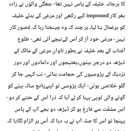
کا ہرجانہ خلیفہ کے پاس نہیں تھا- جھگی والوں نے رات
بھر کار impound کیے رکھی اور مرغی کے بدلے خلیفہ
کو یرغمال بنا لیا، ہر چند کہ وہ چینختا رہا کہ قصور کار
نہیں- مرغی خود اُڑ کر اُس کےنیچے آئی تھی- طلوعِ
آفتاب کے بعد خلیفہ نے بطور تاوان مرغی کے مالک کے
ڈیڑھہ دو درجن بیٹوں،بھتیجوں اور دامادوں اور دور
نزدیک کے پڑوسیوں کی حجامت بنائی- تب کہیں جا کر
گلو خلاصی ہوئی- ایک پڑوسی تو اپنےپانچ سالہ بیٹے کو
گوٹے والی ٹوپی پہنا کر لے آیا کہ ذرا اس کے ختنے کر دو-
اس مشقّت سے فارغ ہو کر ڈیڑھہ دو بجے آپ کے پاس
پہنچا تو اس کا صلہ آپ نے یہ دیا کہ اُس پر الزام لگایا کہ