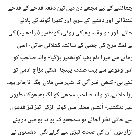
چھانٹنے کے لیے مجھے دن میں تین دفعہ قدحے کے قدحے
ٹھنڈائی اور دھنیے کے عرق اور کتیرا گوند کے پلائے
جاتے- اور دو وقتہ پھیکی روٹی، کوتھمیر (ہرادھنیہ) کی
بے نمک مرچ کی چٹنی کے ساتھہ کھلائی جاتی- اسی
زمانے سے میرا نام بھیّا کوتھمیر پڑگیا- والد صاحب کو
اس وقوعے سے بہت صدمہ پہنچا- شکی مزاج آدمی تو
تھے ہی- کبھی خبر آتی کہ شہر میں فلاں جگہ ناجائز بچّہ
پڑا ملا ہے، تو والد صاحب مجھی کو آگ بھبھوکا نظروں
سے دیکھتے- اُنھیں محلے میں کوئی لڑکی تیز تیز قدموں
سے جاتی نظر آجائے تو سمجھو کہ ہو نہ ہو میں در پئے
آزار ہوں-اُ ن کی صحت تیزی سے گرنے لگی- دشمنوں نے