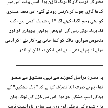
دفتر کے قریب کار کا بریک ڈاؤن ہوا- اُسی وقت اس میں
گدھا گاڑی جوت کر لارنس روڈ لے گئے- اس دفعہ مستری
کو بھی رحم آگیا- کہنے لگا ” آپ شریف آدمی ہیں- کب
تک برباد ہوتے رہیں گے- اوچھی پونجی بیوپاری کو اور
منحوس سواری، مالک کو کھا جاتی ہے- کار تلے آ کر آدمی
مرتے تو ہم نے بھی سنے تھے-لیکن یہ ڈائن تو اندر
____________________________________
یہ مصرع دراصل گھوڑے سے نہیں، معشوق سے متعلق
تھا- ہم نے صرف اتنا تصرّف کیا ہے کہ "زلفِ مشکیں” کے
بجائے اسپِ مشکی جر دیا- اس سے غزل کی لچک، بتانِ
ہزار شیوہ کی ترفگی اور وزن سے ہماری ناواقفیت ثابت