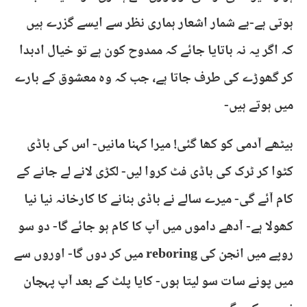
ہوتی ہے-بے شمار اشعار ہماری نظر سے ایسے گزرے ہیں
کہ اگر یہ نہ باتایا جائے کہ ممدوح کون ہے تو خیال ادبدا
کر گھوڑے کی طرف جاتا ہے، جب کہ وہ معشوق کے بارے
میں ہوتے ہیں-
بیٹھے آدمی کو کھا گئی! میرا کہنا مانیں- اس کی باڈی
کٹوا کر ٹرک کی باڈی فٹ کروا لیں- لکڑی لانے لے جانے کے
کام آئے گی- میرے سالے نے باڈی بنانے کا کارخانہ نیا نیا
کھولا ہے- آدھے داموں میں آپ کا کام ہو جائے گا- دو سو
روپے میں انجن کی reboring میں کر دوں گا- اوروں سے
میں پونے سات سو لیتا ہوں- کایا پلٹ کے بعد آپ پہچان