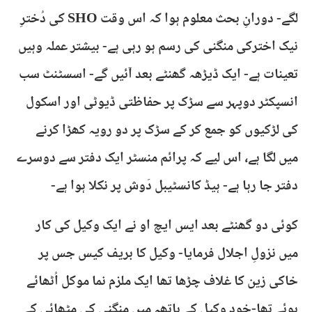
لگے- دورانِ بحث معلوم ہوا کہ اس وقت SHO کی دُخترِ
نیک اخترکی منگنی کی رسم ہو رہی ہے- بیشتر عملہ وہیں
تعینات ہے- ایک ڈیڑھہ گھنٹے بعد آئیں گے- اسسٹنٹ سب
انسپکٹر دوپہر سے سڑک پر حفاظتی ڈیوٹی اور اسکول
کی لڑکیوں کو جمع کر کے سڑک پر دو رویہ کھڑا کرنے
میں لگا ہے، اس لیے کہ پرائم منسٹر ایک دفتر سے دوسرے
دفتر جا رہا ہے- ہیڈ کانسٹیبل دَوش پر نکلا ہوا ہے-
کوئی دو گھنٹے بعد ایس ایچ او نے ایک وکیل کی کار
میں نزولِ اجلال فرمایا- وکیل کا بریف کیس جس پر
خاکی زین کا غلاف چڑھا تھا ایک ملزم نما موکل اُٹھائے
ہوئے تھا-خود وکیل کے ہاتھہ میں منگنی کی مٹھائی کے