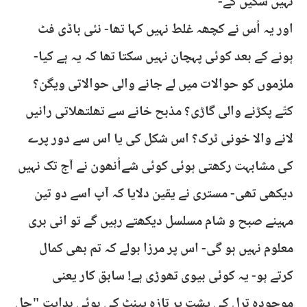
نہیں سکیں گے-
اور یہ اُس نے کچھہ غلط نہیں کہا تھا- نئی باڈی فٹ
ہونے کے بعد کوئی پہچان نہیں سکتا تھا کہ یہ ہے کیا-
ملزموں کو حوالات میں لے جانے والی حوالاتی ویگن؟
کتّے پکڑنے والی گاڑی؟ مذبح خانے سے تھلتھلاتی رانیں
لانے والا خونی ٹرک؟ اس شکل کی یا اس سے دور پرے
کی مشابہت رکھتی ہوئی کوئی شےاُنھون نے آج تک نہیں
دیکھی تھی- مستری نے یقین دلایا کہ آپ اسے دو تین
مہینے صبح و شام مسلسل دیکھتے رہیں گے تو انی بری
معلوم نہیں ہو گی- اس پر مرزا بولے کہ تم بھی کمال
کرتے ہو- یہ کوئی بیوی تھوڑی ہے! سابق کار یعنی
موجودہ ترل کی پشت پر تازہ پینٹ کی ہوئی ہدایت "چل