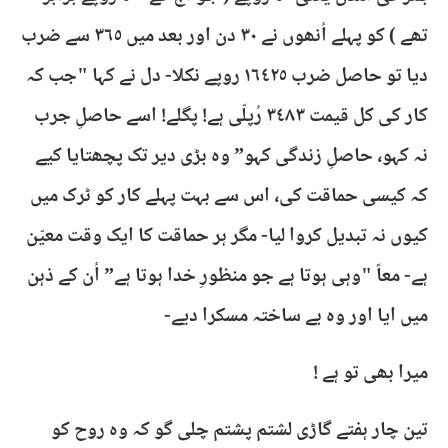
تھے ) کو پہلے اُنھوں نے ٣٠ دن اور بعد میں ٣٦٥ سے ضرب
دیا تو حاصل ضرب ١٦٤٢٥ روپے نکلا- دل نے کہا "جب کہ
کار کی کل قیمت ٣٤٨٣ رُپلّی ہے! پگلے! اسے حاصلِ جرب
نہ کہو، حاصلِ زندگی کہو” وہ بڑی دیر تک پچھتایا کیے
کہ کیسی حماقت کی، اس سے بہت پہلے کار کو ٹرک میں
کیوں نہ تبدیل کروا لیا- مگر ہر حماقت کا ایک وقت معیّن
ہے- معاً "وہی ہوتا ہے جو منظورِ خدا ہوتا ہے” اُن کے ذہن
میں ایا اور وہ بے ساختہ مسکرا دیے-
میرا بھی تو ہے !
تین چار ہفتے گاڑی لشتم پشتم چلی گو کہ وہ روح کو