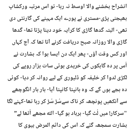
انشراح بخشنے والا اوسط نہ رہا- تو اس مرتبہ ورکشاپ
بھیجنی پڑی-مستری نے پورے ایک مہینے کی گارنٹی دی
تھی- البتہ گدھا گاڑی کا کرایہ خود دینا پڑتا تھا- گدھا
گاڑی والا روزانہ صبح دریافت کرنے آتا تھا کہ آج کہاں
اور کس وقت آؤں- پھر ایک دن ایسا ہوا کہ بشارت نے
اُس پر دہ گاہکوں کی خریدی ہوئی سات ہزار روپے کی
لکڑی لدوا کر خلیفہ کو ڈلیوری کے لیے روانہ کر دیا- کوئی
دہ بجے ہوں گے کہ وہ ہانپتا کانپتا آیا- بار بار انگوچھے
سے آنکھیں پونچھہ کر ناک سےسُڑ سُڑ کر رہا تھا-کہنے لگا
"سرکار! میں لُٹ گیا- برباد ہو گیا- اللہ مجھے اُٹھا لے”
بشارت سمجھہ گئے کہ اس کی دائم المرض بیوی کا