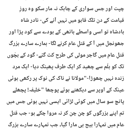
چپت اور جس سواری کے چابک نہ مار سکو وہ روزِ
قیامت کے دن تلک قابو میں نہیں آنے کی- نادر شاہ
بادشاہ تو اسی واسطے ہاتھی کے ہودے سے کود پڑا اور
جھونجل میں آ کے قتلِ عام کرنے لگا- ہمارے سارے بزرگ
قتلِ عام میں گاجر مولی کی طرح کٹ گئے- گود کے بچّوں
تک کو بلّم سے چھید کر ایک طرف پھینک دیا- ایک مرد
زندہ نہیں چھوڑا-"مولانا نے ناک کی نوک پر رکھی ہوئی
عینک کے اوپر سے دیکھتے ہوئے پوچھا "خلیفہ! پچھلے
پانچ سو سال میں کوئی لڑائی ایسی نہیں ہوئی جس میں
تم اپنے بزرگوں کو چن چن کر نہ مروا چکے ہو- جب قتلِ
عام میں تمہارا بیج ہی مارا گیا، جب تمہارے سارے بزرگ