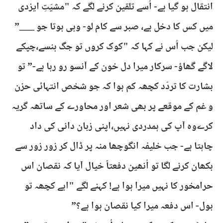
انتقال ہو گیا ہے- اُسے تلقین کرنے لگے کہ "مشیّتِ ایزدی
میں کس کا دخل ہے، صبر سے کام لو- وہی ہوتا جو ___”
لیکن جب اُس نے کہا کہ "کوک کروں تو جگ ہنسے،چپکے
لاگے گھاؤ- سرکار میرا دل خون کے آنسو رو رہا ہے-” تو
بشارت کا تردّد کچھہ کم ہوا کہ جو شخص انتہائی حزن
و غم کے موقعے پر بھی شعر اور محاورے کے ساتھہ گریہ
کرےوہ آپ کی ہمدردی نہیں،اپنی زبان دانی کی داد
چاہتا ہے- جب خلیفہ انگوچھا منہ پر ڈال کر زور زور سے
بکھان کرنے لگا تو اُنھین دفعتاً خیال آیا کہ نقصان اس
حرامخور کا نہیں میرا ہوا ہے! کہنے لگے "ابے کچھہ تو
بول- اس دفعہ میرا کیا نقصان ہوا ہے؟”