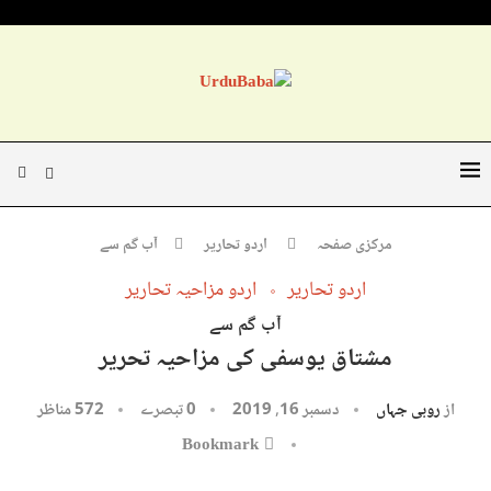
مرکزی صفحہ
اردو تحاریر
آب گم سے
اردو تحاریر
اردو مزاحیہ تحاریر
آب گم سے
مشتاق یوسفی کی مزاحیہ تحریر
از
روبی جہاں
دسمبر 16, 2019
0 تبصرے
572
مناظر
Bookmark