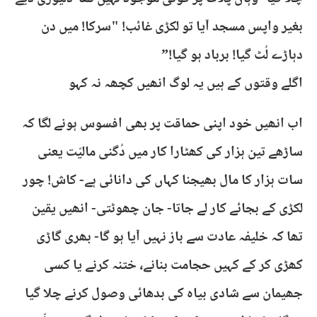
بغیر واپس مسجد آیا تو لکڑی غائب! "سرکا! میں دن
دہاڑے لُٹ گیا! برباد ہو گیا!”
اگلے وقتوں کے ہیں یہ لوگ انھیں کچھہ نہ کہو
اب انھیں خود اپنی حماقت پر بھی افسوس ہونے لگا کہ
ساڑھے تین ہزار کی کھٹارا کار میں دُگنی مالیّت یعنی
سات ہزار کا مال بھیجنا کہاں کی دانائی ہے- کاش! چور
لکڑی کے بجائے کار لے جاتا- جان چھوٹتی- انھیں یقین
تھا کہ خلیفہ عادت سے باز نہیں آیا ہو گا- بھری گاڑی
کھڑی کر کے کہیں حجامت بنانے، ختنہ کرنے یا کسی
جھیمان سے شادی بیاہ کی بدھائی وصول کرنے چلا گیا