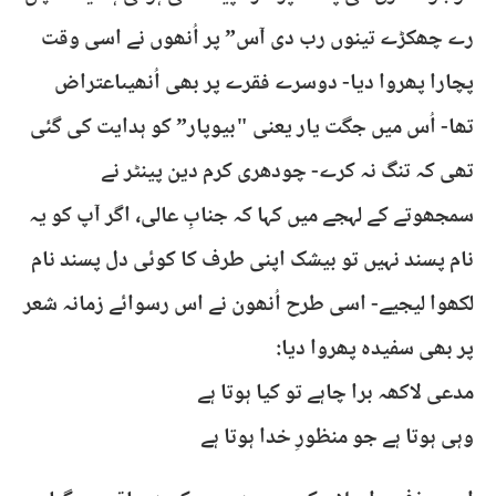
رے چھکڑے تینوں رب دی آس” پر اُنھوں نے اسی وقت
پچارا پھروا دیا- دوسرے فقرے پر بھی اُنھیںاعتراض
تھا- اُس میں جگت یار یعنی "بیوپار” کو ہدایت کی گئی
تھی کہ تنگ نہ کرے- چودھری کرم دین پینٹر نے
سمجھوتے کے لہجے میں کہا کہ جنابِ عالی، اگر آپ کو یہ
نام پسند نہیں تو بیشک اپنی طرف کا کوئی دل پسند نام
لکھوا لیجیے- اسی طرح اُنھون نے اس رسوائے زمانہ شعر
پر بھی سفیدہ پھروا دیا:
مدعی لاکھہ برا چاہے تو کیا ہوتا ہے
وہی ہوتا ہے جو منظورِ خدا ہوتا ہے