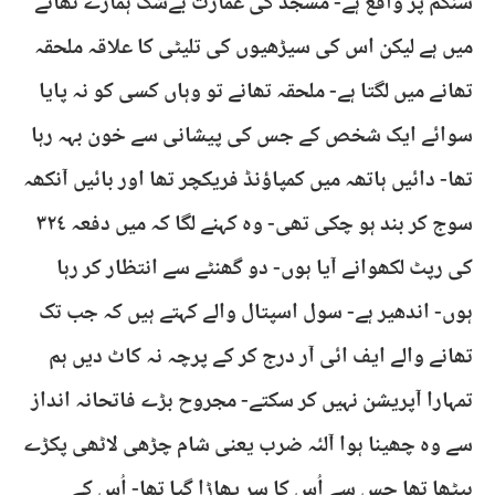
سنگم پر واقع ہے- مسجد کی عمارت بےشک ہمارے تھانے
میں ہے لیکن اس کی سیڑھیوں کی تلیٹی کا علاقہ ملحقہ
تھانے میں لگتا ہے- ملحقہ تھانے تو وہاں کسی کو نہ پایا
سوائے ایک شخص کے جس کی پیشانی سے خون بہہ رہا
تھا- دائیں ہاتھہ میں کمپاؤنڈ فریکچر تھا اور بائیں آنکھہ
سوج کر بند ہو چکی تھی- وہ کہنے لگا کہ میں دفعہ ٣٢٤
کی رپٹ لکھوانے آیا ہوں- دو گھنٹے سے انتظار کر رہا
ہوں- اندھیر ہے- سول اسپتال والے کہتے ہیں کہ جب تک
تھانے والے ایف ائی آر درج کر کے پرچہ نہ کاٹ دیں ہم
تمہارا آپریشن نہیں کر سکتے- مجروح بڑے فاتحانہ انداز
سے وہ چھینا ہوا آلئہ ضرب یعنی شام چڑھی لاٹھی پکڑے
بیٹھا تھا جس سے اُس کا سر پھاڑا گیا تھا- اُس کے