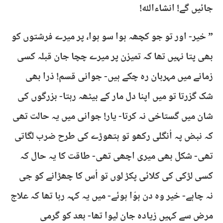
جائیں گے! انشاءاللہ!
” خیر- اور تو جو کچھہ ہوا سو ہوا، پر میرے فرشتوں کو
بھی پتا نہیں تھا کہ تمیزن پر میرے چچا جان قبلہ کسی
زمانے میں مہربان رہ چکے ہیں- جوانی قسم! ذرا بھی
شک گزرتا تو میں اپنا دل مار کے بیٹھہ رہتا- بزرگوں کی
شان میں گستاخی نہ کرتا- یار! جوانی میں یہ حالت تھی
کہ نبض پہ اُنگلی رکھو تو ہتھوڑے کی طرح ضرب لگاتی
تھی- شکل بھی میری اچھی تھی- طاقت کا یہ حال کہ
کسی لڑکی کی کلائی پکڑ لوں تو اُس کا چھڑانے کو جی
نہ چاہے- خیر وہ دن ہوّا ہوئے- میں یہ کہہ رہا تھا کہ علاج
مرض سے کہیں زیادہ جان لیوا تھا- بعد کو گرمی