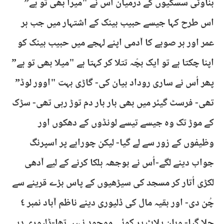
بناوٹی سسکیوں کے درمیان اُس نے "میرا بھی تو ہے”
اس طرح کہا جیسے حبیب بینک کے اشتہار میں جب ہر
عمر اور ہر صوبے کا آدمی اپنے لہجے میں حبیب بینک کو
اپنا چکتا ہے تو ایک بچّہ تتلا کر کہتا ہے "میلا بھی تو ہے”
پھر اُس نے ساری روداد بیان کی- گاڑی بہت "اوور لوڈ”
تھی- فرسٹ گیئر میں بھی بار بار دم توڑ رہی تھی- سڑک
کے موڑ تک وہ جیسے تیسے لونڈوں کے دھکوں اور
وظیفوں کے زور سے لے گیا- لیکن چوراہے پر اسپرنگ
جواب دینے لگے-اُس نے بوجھہ ہلکا کرنے کے لیے آدھی
لکڑی اُتار کر مسجد کی سیڑھیوں کے پاس بڑے قرینے سے
چُن دی- اور بقیہ مال کی ڈلیوری دینے ناظم آباد نمبر ٤
چلا گیا- وہان پلاٹ پر کوئی موجود نہیں تھا-ڈلیوری دیے