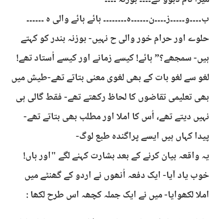
میرا نام ڈبوؤ گے۔۔۔۔ بوزنہ ۔۔۔۔
ب۔۔۔۔و۔۔۔۔۔ز۔۔۔۔ن۔۔۔۔۔۔ہ۔۔۔۔۔۔۔۔ ہائے ہائے والی ہ ۔۔۔۔۔۔
حلوے اور حرام خور والی ح نہیں- بوزنہ بندر کو کہتے
ہیں- سمجھے؟” ہائے! کیسے زمانے اور کیسے اُستاد تھے!
لغو سے لغو بات کے بھی لغوی معنی بتاتے تھے-طیش میں
بھی تعلیمی تقاضوں کا لحاظ رکھتے تھے- فقط گالی ہی
نہیں دیتے تھے، اُس کا املا اور مطلب بھی بتاتے تھے-
پیدا کہاں ہیں ایسے پراگندہ طبع لوگ-
یہ واقعہ بیان کرنے کے بعد بشارت کہنے لگے "اور ہاں!
خوب یاد آیا- ایک دفعہ اُنھوں نے اردو کے گھنٹے میں
املا لکھوایا- میں نے ایک جملہ کچھہ اس طرح لکھا :