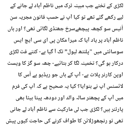
لکڑی کے تختے جب مبینہ ٹرک میں ناظم آباد لے جانے کے
لیے رکھے گئے تھے تو کیا آپ نے حسبِ قانون مجریہ سن
اُنیس سو کچھہ پیچھےسرخ جھنڈی لگائی تھی؟ اور ہاں
ناظم آباد پر یاد آیا کہ میرا مکان پی ای سی ایچ ایس
سوسائٹی میں "پلنتھ لیول” تک آ گیا ہے- کتنے فٹ لکڑی
درکار ہو گی؟ تخمینہ لگا کر بتائیے- چھہ سو گز کا ویسٹ
اوپن کارنر پلاٹ ہے- آپ کے ہاں جو ریڈیو ہے اُس کا
لائسنس آپ نے بنوایا؟ کیا یہ صحیح ہے کہ آپ کی فرم
میں آپ کے پچھتر سالہ والد اور دودھہ پیتا بیٹا بھی
پارٹنر ہیں؟ لکڑی جب لی مارکیٹ سے ناظم آباد لے جانی
تھی تو رنچھوڑلائن کا طواف کرنے کی حاجت کیوں پیش