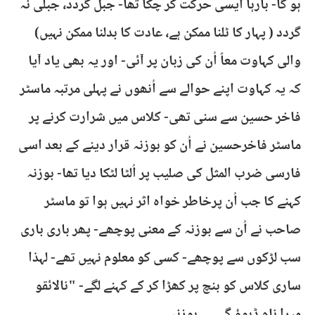
ہو گا- بارہا ایسی حرکت کر چکا تھا- جبل گردد، جبلّی نہ
گردد ( پہار کا ٹلنا ممکن ہے، عادت کا بدلنا ممکن نہیں)
والی کہاوت معاً اُن کی زبان پر آئی- اور یہ بھی یاد آیا
کہ یہ کہاوت اپنے حوالے سے اُنھوں نے پہلی مرتبہ ماسٹر
فاخر حسین سے سنی تھی- کلاس میں شرارت کرنے پر
ماسٹر فاخرحسین نے اُن کو بوزنہ قرار دینے کے بعد اسی
فارسی ضرب المثل کی صلیب پر اُلٹا لٹکا دیا تھا- بوزنہ
کہنے کا جب اُن پرخاطر خواہ اثر نہیں ہوا تو ماسٹر
صاحب نے اُن سے بوزنہ کے معنی پوچھے- پھر باری باری
سب لڑکوں سے پوچھے- کسی کو معلوم نہیں تھے- لہذا
ساری کلاس کو بنچ پر کھڑا کر کے کہنے لگے- "نالائقو