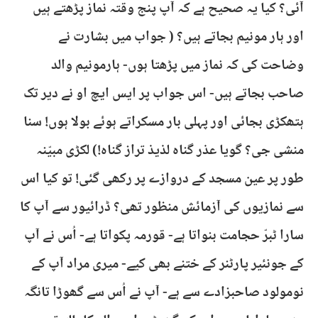
آئی؟ کیا یہ صحیح ہے کہ آپ پنج وقتہ نماز پڑھتے ہیں
اور ہار مونیم بجاتے ہیں؟ ( جواب میں بشارت نے
وضاحت کی کہ نماز میں پڑھتا ہوں- ہارمونیم والد
صاحب بجاتے ہیں- اس جواب پر ایس ایچ او نے دیر تک
ہتھکڑی بجائی اور پہلی بار مسکراتے ہوئے بولا ہوں! سنا
منشی جی؟ گویا عذر گناہ لذیذ تراز گناہ!) لکڑی مبیّنہ
طور پر عین مسجد کے دروازے پر رکھی گئی! تو کیا اس
سے نمازیوں کی آزمائش منظور تھی؟ ڈرائیور سے آپ کا
سارا ٹبرّ حجامت بنواتا ہے- قورمہ پکواتا ہے- اُس نے آپ
کے جونئیر پارٹنر کے ختنے بھی کیے- میری مراد آپ کے
نومولود صاحبزادے سے ہے- آپ نے اُس سے گھوڑا تانگہ