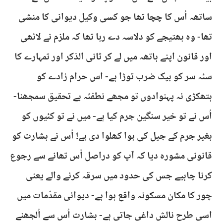
ساتھہ اُس کا چچا تھا جو کسی وکیل دیوانی کا منشی
تھا- وہ بھتیجے کو دلاسہ دے رہا تھا کہ ملزم نے لاٹھی
اور قانون اپنے ہاتھہ میں لے کر ثانی الذکر اور تمہارے کا
سئہ سر کو بیک ضرب توڑا ہے- اس حرام زادے کو
ہتھکڑی نہ پہنوادوں تو مجھے نطفئہ بے تحقیق سمجھنا-
اُس نے تو خیر سنگین جرم کیا ہے- میں نے تو کئیوں کو
بغیر جرم کے جیل کی ہوا کھلوا دی ہے! اُس نے بشارت کو
قانونی مشورہ دیا کہ آپ کو دراصل اُس تھانے سے رجوع
کرنا چاہیے جس کی حدود میں سرقہ کرنے والے یعنی
چور کا مکان مسکونہ واقع ہوا ہے- دیوانی مقدّمات میں
اسی طرح نالش داغی جاتی ہے- بشارت اُس سے اُلجھنے