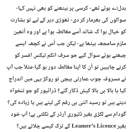
بدل؛ے ہوئے تھے- کرسی پر بیتھنے کو بھی نہیں کہا-
سوالوں کی بھرمار کر دی- تھوڑی دیر کے لیے تو بشارت
کو خیال ہوا کہ شائد اُسے مغالطہ ہوا ہے اور وہ اُنھین
ملزم سامجھہ بیٹھا ہے- لیکن جب اُس نے کچھہ ایسے
چبھتے ہوئے سوال کیے جو سرف انکم ٹیکس افسر کو
کرنے چاہییں تو اُن کا اپنا مغالطہ دور ہو گیا-مثلاً جب آپ
نے مسروقہ چوب عمارتی بیچی تو روکڑ بہی میں اندراج
کیا یا بالا ہی بالا کیش ڈکار گئے؟ ڈرائیور کو جو تنخواہ
دیتے ہیں تو رسید اتنی ہی رقم کی لیتے ہیں یا زیادہ کی؟
گودام سے لکڑی بغیر ڈلیوری آرڈر کے نکلتی ہے! آپ خود
بغیر Leamer’s Licence کے ٹرک کیسے چلاتے ہیں؟