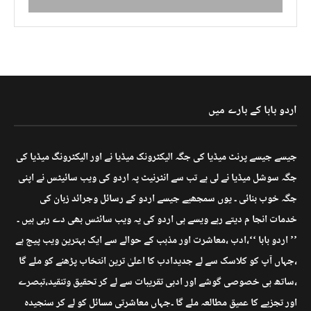
اردو بابا کے بارے میں
جیسے جیسے پرنٹ میڈیا کی جگہ الیکٹرونک میڈیا نے اور الیکٹرونگ میڈیا کی
جگہ سوشل میڈیا نے لی ہے تب سے انٹرنیٹ پہ اردو کی ویب سائیٹس نے اپنی
جگہ خوب بنائی ۔ یوں سمجھیے جیسے اردو کے رسائل وجرائد زبان کی
خدمات انجا م دیتے رہے ویسے ہی اردو کی یہ ویب سائٹس بھی دے رہی ہیں ۔
’’ اردو بابا ‘‘،ادب ،معاشرت اور مذہب کے حوالے سے ایک بہترین ویب پیج ہے
،جہاں آپ کو کلاسک سے لے جدیدادب کا اعلیٰ ترین انتخاب پڑھنے کو ملے گا
،ساتھ ہی خصوصی گوشے اور ادبی تقریبات سے لے کر تحقیق وتنقید،تبصرے
اور تجزیے کا عمیق مطالعہ ملے گا ۔جہاں معاشرتی مسائل کو لے کر سنجیدہ