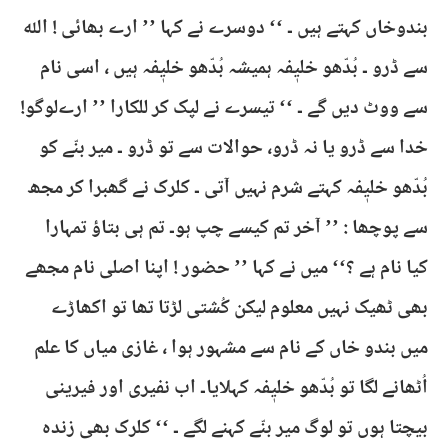
بندوخاں کہتے ہیں ۔ ‘‘ دوسرے نے کہا ’’ ارے بھائی ! اللہ
سے ڈرو ۔ بُدّھو خلیٖفہ ہمیشہ بُدّھو خلیٖفہ ہیں ، اسی نام
سے ووٹ دیں گے ۔ ‘‘ تیسرے نے لپک کر للکارا ’’ ارےلوگو!
خدا سے ڈرو یا نہ ڈرو، حوالات سے تو ڈرو ۔ میر بنّے کو
بُدّھو خلیٖفہ کہتے شرم نہیں آتی ۔ کلرک نے گھبرا کر مجھ
سے پوچھا : ’’ آخر تم کیسے چپ ہو۔ تم ہی بتاؤ تمہارا
کیا نام ہے ؟‘‘ میں نے کہا ’’ حضور ! اپنا اصلی نام مجھے
بھی ٹھیک نہیں معلوم لیکن کُشتی لڑتا تھا تو اکھاڑے
میں بندو خاں کے نام سے مشہور ہوا ، غازی میاں کا علم
اُٹھانے لگا تو بُدّھو خلیٖفہ کہلایا۔ اب نفیری اور فیرینی
بیچتا ہوں تو لوگ میر بنّے کہنے لگے ۔ ‘‘ کلرک بھی زندہ