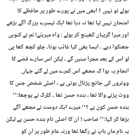
بولے تو نہیں ؟ ابھی میں نے پورے طور پر حافظے کا
امتحان نہیں لیا تھا نہ دیا تھا ایک تیسرے بزرگ آگے بڑھے
اور میرا گریبان کھینچ کر بولے : واہ میربنّے! تم نے کنویں
جھنکوا دیے ۔ ایسا بھی کیا غائب ہونا۔ چلو کچھ کھا پی
لو اس کے بعد مجرا سنیں گے ۔ لیکن اس سارے قصّے کا
انجام یہ ہوا کہ مجھے اس کمرے میں لے گئے جہاں
ووٹروں کی جانچ پڑتال ہوتی ہے ۔ اصلی شخص جس کا
ووٹ پڑنے والا تھا ، بندہ حسن تھا ۔ کلرک نے پوچھا:’’
بندہ حسن کون ہے ؟‘‘ میرے ایک دوست نے مجھے آگے
بڑھا کر کہا:’’ صاحب ! ان کا اصلی نام بندہ حسن ہے لیکن
یہ نام ماں باپ نے رکّھا تھا ورنہ عام طور پر ان کو