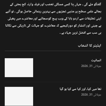
گفتگو ملے گی ۔ جہاں بِنا کسی مسلکی تعصب اور فرقہ وارنہ کج بحثی کے
بجائے علمی سطح پر مذہبی تجزیوں سے بہترین رہنمائی حاصل ہوگی ۔ تو آئیے
اپنی تخلیقات سے اردو بابا کے ویب پیج کوسجائیے اور معاشرے میں پھیلی
بے چینی اور انتشار کو دورکیجیے کہ معاشرے کو جہالت کی تاریکی سے نکالنا
ہی سب سے افضل ترین جہاد ہے ۔
ایڈیٹر کا انتخاب
انسانیت
جولائی 31, 2026
تھا میں کیا، اور کیا سے کیا ہو گیا
جولائی 31, 2026