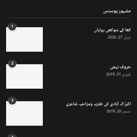
مشہور پوسٹس
1
کھا کے سوکھی روٹیاں
اپریل 27, 2020
2
حروفِ تہجی
فروری 21, 2019
3
اکبرؔ الہ آبادی کی طنزیہ ومزاحیہ شاعری
دسمبر 28, 2019