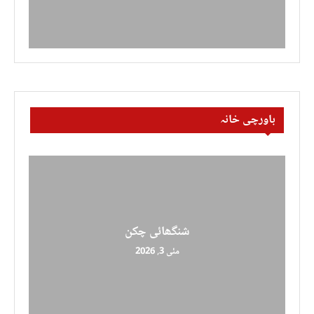
باورچی خانہ
شنگھائی چکن
مئی 3, 2026