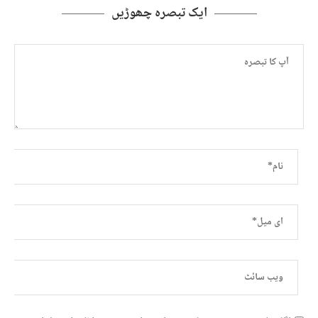
ایک تبصرہ چھوڑیں