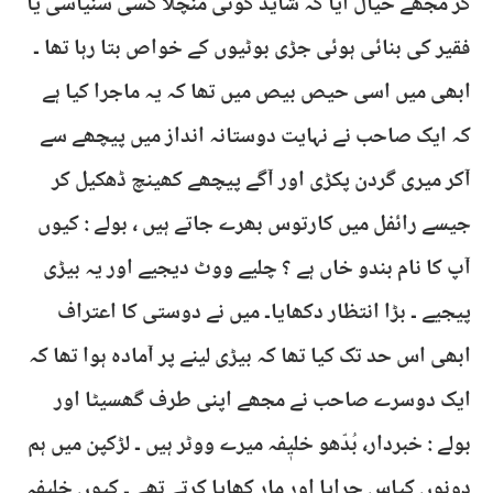
کر مجھے خیال آیا کہ شاید کوئی منچلا کسی سنیاسی یا
فقیر کی بنائی ہوئی جڑی بوٹیوں کے خواص بتا رہا تھا ۔
ابھی میں اسی حیص بیص میں تھا کہ یہ ماجرا کیا ہے
کہ ایک صاحب نے نہایت دوستانہ انداز میں پیچھے سے
آکر میری گردن پکڑی اور آگے پیچھے کھینچ ڈھکیل کر
جیسے رائفل میں کارتوس بھرے جاتے ہیں ، بولے : کیوں
آپ کا نام بندو خاں ہے ؟ چلیے ووٹ دیجیے اور یہ بیڑی
پیجیے ۔ بڑا انتظار دکھایا۔ میں نے دوستی کا اعتراف
ابھی اس حد تک کیا تھا کہ بیڑی لینے پر آمادہ ہوا تھا کہ
ایک دوسرے صاحب نے مجھے اپنی طرف گھسیٹا اور
بولے : خبردار، بُدّھو خلیٖفہ میرے ووٹر ہیں ۔ لڑکپن میں ہم
دونوں کپاس چرایا اور مار کھایا کرتے تھے ۔ کیوں خلیٖفہ