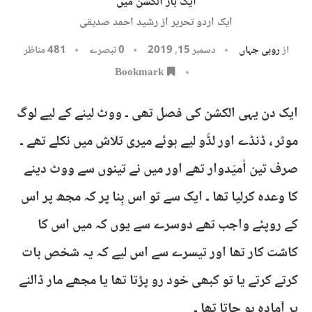
ایک بار الکشن میں
ایک اردو تحریر از رشید احمد صدیقی
از
روبی جہاں
دسمبر 15, 2019
0 تبصرے
481
مناظر
Bookmark
ایک دن یہی الکشن کی فصل تھی ۔ ووٹ لینے کے لیے لوگ
موٹر ، ڈنڈے اور لڈّو لیے ہوئے میری تلاش میں نکلے تھے ۔
صرف تین اُمیّدوار تھے اور میں نے تینوں سے ووٹ دینے
کا وعدہ کرلیا تھا ۔ ایک سے تو اس بِنا پر کہ مجھ پر اس
کے روپئے واجب تھے دوسرے سے یوں کہ میں اس کا
کاشت کار تھا اور تیسرے سے اس لیے کہ یہ شخص بات
کرتے کرتے یا تو کبھی خود رو پڑتا تھا یا مجھے مار ڈالنے
پر آمادہ ہو جاتا تھا ۔