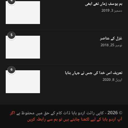
4
ہم یوسفِ زماں تھے ابھی
8.0
دسمبر 3, 2019
5
غزل کے عناصر
نومبر 25, 2018
6
تعریف اس خدا کی جس نے جہاں بنایا
اپریل 8, 2020
© 2026 - کاپی رائٹ اردو بابا ڈاٹ کام کے حق میں محفوظ ہے
اگر
آپ اردو بابا کے لیے لکھنا چاہتے ہیں تو ہم سے رابطہ کریں