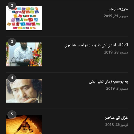
2
حروفِ تہجی
فروری 21, 2019
3
اکبرؔ الہ آبادی کی طنزیہ ومزاحیہ شاعری
دسمبر 28, 2019
4
ہم یوسفِ زماں تھے ابھی
8.0
دسمبر 3, 2019
5
غزل کے عناصر
نومبر 25, 2018