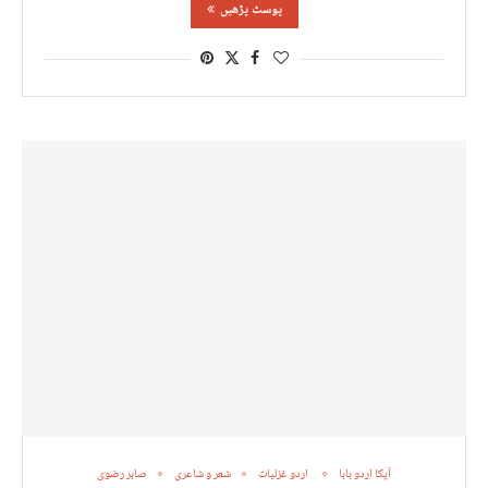
پوسٹ پڑھیں
آپکا اردو بابا
اردو غزلیات
شعر و شاعری
صابر رضوی