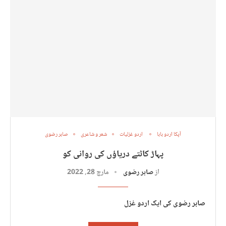
آپکا اردو بابا
اردو غزلیات
شعر و شاعری
صابر رضوی
پہاڑ کاٹتے دریاؤں کی روانی کو
از
صابر رضوی
مارچ 28, 2022
صابر رضوی کی ایک اردو غزل