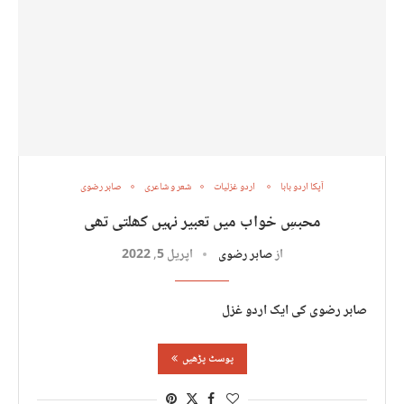
آپکا اردو بابا
اردو غزلیات
شعر و شاعری
صابر رضوی
محبسِ خواب میں تعبیر نہیں کھلتی تھی
از
صابر رضوی
اپریل 5, 2022
صابر رضوی کی ایک اردو غزل
پوسٹ پڑھیں