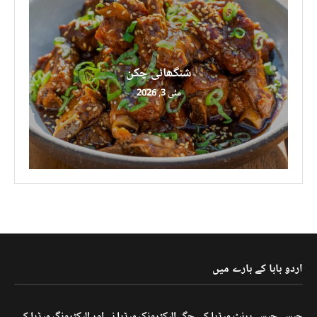
شنگھائی چکن
مئی 3, 2026
اردو بابا کے بارے میں
جیسے جیسے پرنٹ میڈیا کی جگہ الیکٹرونک میڈیا نے اور الیکٹرونگ میڈیا کی