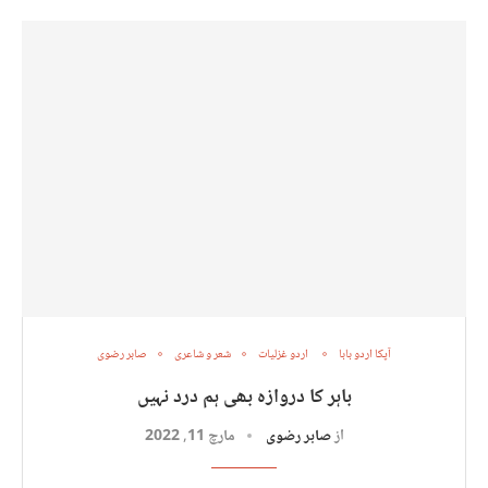
آپکا اردو بابا
اردو غزلیات
شعر و شاعری
صابر رضوی
باہر کا دروازہ بھی ہم درد نہیں
از
صابر رضوی
مارچ 11, 2022