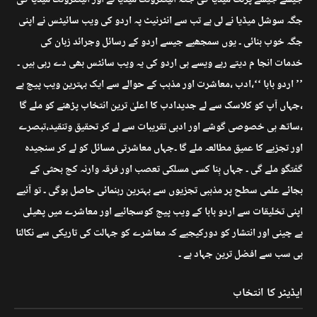
جگہ سوشل میڈیا نے لی ہے تب سے انٹرنیٹ پہ اردو کی ویب سائیٹس نے اپنی
جگہ خوب بنائی ۔ یوں سمجھیے جیسے اردو کے رسائل وجرائد زبان کی
خدمات انجا م دیتے رہے ویسے ہی اردو کی یہ ویب سائٹس بھی دے رہی ہیں ۔
’’ اردو بابا ‘‘،ادب ،معاشرت اور مذہب کے حوالے سے ایک بہترین ویب پیج ہے
،جہاں آپ کو کلاسک سے لے جدیدادب کا اعلیٰ ترین انتخاب پڑھنے کو ملے گا
،ساتھ ہی خصوصی گوشے اور ادبی تقریبات سے لے کر تحقیق وتنقید،تبصرے
اور تجزیے کا عمیق مطالعہ ملے گا ۔جہاں معاشرتی مسائل کو لے کر سنجیدہ
گفتگو ملے گی ۔ جہاں بِنا کسی مسلکی تعصب اور فرقہ وارنہ کج بحثی کے
بجائے علمی سطح پر مذہبی تجزیوں سے بہترین رہنمائی حاصل ہوگی ۔ تو آئیے
اپنی تخلیقات سے اردو بابا کے ویب پیج کوسجائیے اور معاشرے میں پھیلی
بے چینی اور انتشار کو دورکیجیے کہ معاشرے کو جہالت کی تاریکی سے نکالنا
ہی سب سے افضل ترین جہاد ہے ۔
ایڈیٹر کا انتخاب