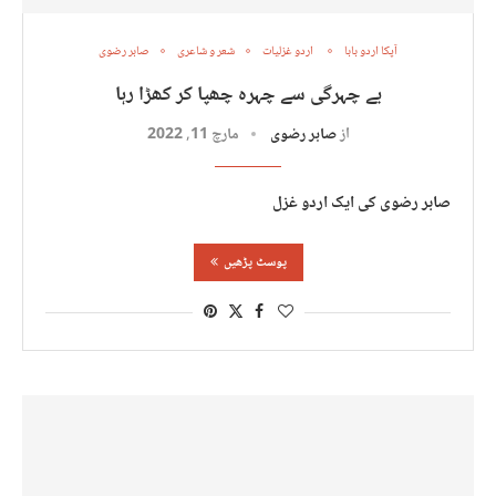
آپکا اردو بابا
اردو غزلیات
شعر و شاعری
صابر رضوی
بے چہرگی سے چہرہ چھپا کر کھڑا رہا
از
صابر رضوی
مارچ 11, 2022
صابر رضوی کی ایک اردو غزل
پوسٹ پڑھیں