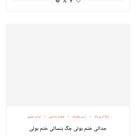
آپکا اردو بابا
اردو غزلیات
شعر و شاعری
صابر رضوی
جدائی ختم ہوئی جگ ہنسائی ختم ہوئی