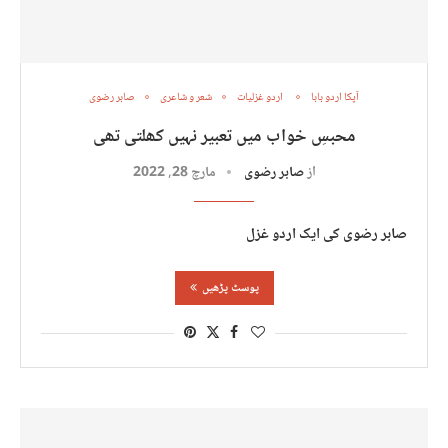
آپکا اردو بابا
اردو غزلیات
شعر و شاعری
صابر رضوی
محبسِ خواب میں تعبیر نہیں کھلتی تھی
از
صابر رضوی
مارچ 28, 2022
صابر رضوی کی ایک اردو غزل
پوسٹ پڑھیں