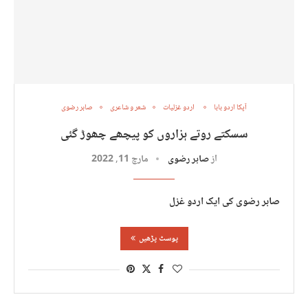
آپکا اردو بابا
اردو غزلیات
شعر و شاعری
صابر رضوی
سسکتے روتے ہزاروں کو پیچھے چھوڑ گئی
از
صابر رضوی
مارچ 11, 2022
صابر رضوی کی ایک اردو غزل
پوسٹ پڑھیں