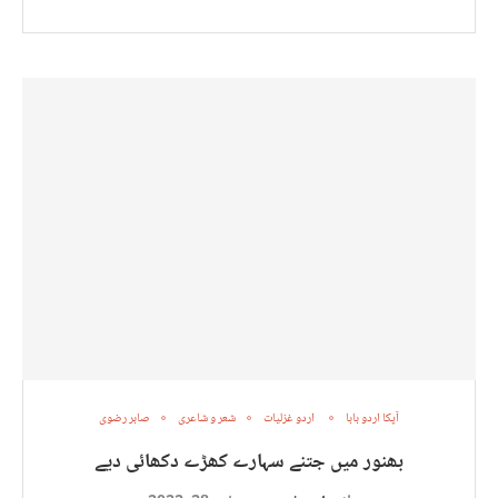
آپکا اردو بابا
اردو غزلیات
شعر و شاعری
صابر رضوی
بھنور میں جتنے سہارے کھڑے دکھائی دیے