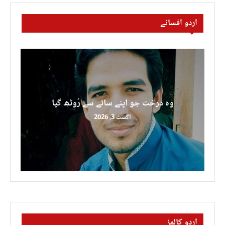
اردو افسانے
وہ درخت جو اپنے سائے سے رُوٹھ گیا
اگست 3, 2026
اردو کالمز