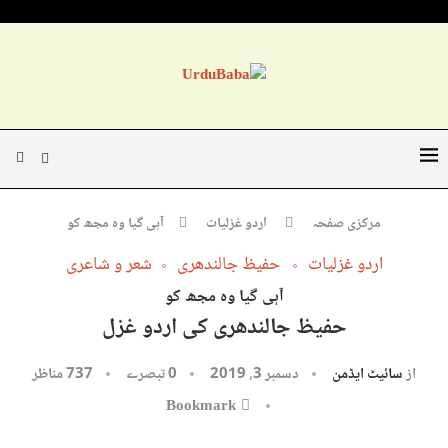
مرکزی صفحہ
اردو غزلیات
آہی گیا وہ مجھ کو
اردو غزلیات
حفیظ جالندھری
شعر و شاعری
آہی گیا وہ مجھ کو
حفیظ جالندھری کی اردو غزل
از
سائیٹ ایڈمن
دسمبر 3, 2019
0 تبصرے
737
مناظر
Bookmark