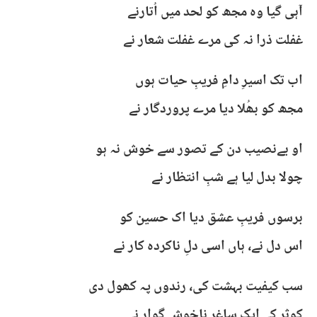
آہی گیا وہ مجھ کو لحد میں اُتارنے
غفلت ذرا نہ کی مرے غفلت شعار نے
اب تک اسیرِ دامِ فریبِ حیات ہوں
مجھ کو بھُلا دیا مرے پروردگار نے
او بےنصیب دن کے تصور سے خوش نہ ہو
چولا بدل لیا ہے شبِ انتظار نے
برسوں فریبِ عشق دیا اک حسین کو
اس دل نے، ہاں اسی دلِ ناکردہ کار نے
سب کیفیت بہشت کی، رندوں پہ کھول دی
کوثر کے ایک ساغرِ ناخوش گوار نے