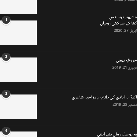
اگست 7, 2026
مشہور پوسٹس
1
کھا کے سوکھی روٹیاں
اپریل 27, 2020
2
حروفِ تہجی
فروری 21, 2019
3
اکبرؔ الہ آبادی کی طنزیہ ومزاحیہ شاعری
دسمبر 28, 2019
4
ہم یوسفِ زماں تھے ابھی