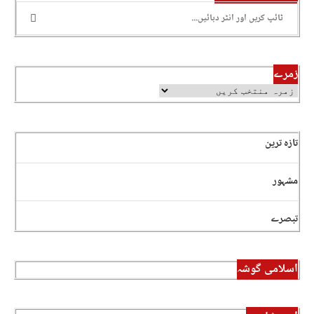
زمرے
تازہ ترین
مشہور
تبصرے
اسلامی گوشہ