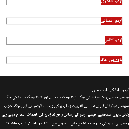
اردو شاعری
اردو افسانے
اردو کالمز
باورچی خانہ
اردو بابا کے بارے میں
جیسے جیسے پرنٹ میڈیا کی جگہ الیکٹرونک میڈیا نے اور الیکٹرونگ میڈیا کی جگہ
سوشل میڈیا نے لی ہے تب سے انٹرنیٹ پہ اردو کی ویب سائیٹس نے اپنی جگہ خوب
بنائی ۔ یوں سمجھیے جیسے اردو کے رسائل وجرائد زبان کی خدمات انجا م دیتے رہے
ویسے ہی اردو کی یہ ویب سائٹس بھی دے رہی ہیں ۔ ’’ اردو بابا ‘‘،ادب ،معاشرت