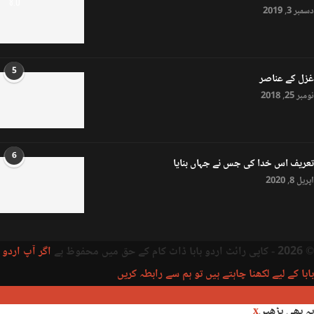
8.0
دسمبر 3, 2019
5
غزل کے عناصر
نومبر 25, 2018
6
تعریف اس خدا کی جس نے جہاں بنایا
اپریل 8, 2020
© 2026 - کاپی رائٹ اردو بابا ڈاٹ کام کے حق میں محفوظ ہے
اگر آپ اردو
بابا کے لیے لکھنا چاہتے ہیں تو ہم سے رابطہ کریں
یہ بھی پڑھیں
x