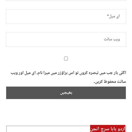
اگلی بار جب میں تبصرہ کروں تو اس براؤزر میں میرا نام، ای میل اور ویب
سائٹ محفوظ کریں۔
اردو بابا سرچ انجن