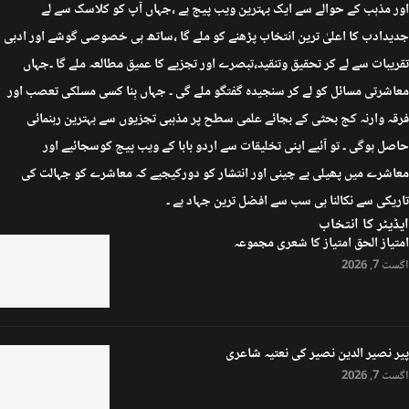
اور مذہب کے حوالے سے ایک بہترین ویب پیج ہے ،جہاں آپ کو کلاسک سے لے
جدیدادب کا اعلیٰ ترین انتخاب پڑھنے کو ملے گا ،ساتھ ہی خصوصی گوشے اور ادبی
تقریبات سے لے کر تحقیق وتنقید،تبصرے اور تجزیے کا عمیق مطالعہ ملے گا ۔جہاں
معاشرتی مسائل کو لے کر سنجیدہ گفتگو ملے گی ۔ جہاں بِنا کسی مسلکی تعصب اور
فرقہ وارنہ کج بحثی کے بجائے علمی سطح پر مذہبی تجزیوں سے بہترین رہنمائی
حاصل ہوگی ۔ تو آئیے اپنی تخلیقات سے اردو بابا کے ویب پیج کوسجائیے اور
معاشرے میں پھیلی بے چینی اور انتشار کو دورکیجیے کہ معاشرے کو جہالت کی
تاریکی سے نکالنا ہی سب سے افضل ترین جہاد ہے ۔
ایڈیٹر کا انتخاب
امتیاز الحق امتیاز کا شعری مجموعہ
اگست 7, 2026
پیر نصیر الدین نصیر کی نعتیہ شاعری
اگست 7, 2026