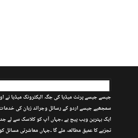
اردو بابا کے بارے میں
جیسے جیسے پرنٹ میڈیا کی جگہ الیکٹرونک میڈیا نے اور
سمجھیے جیسے اردو کے رسائل وجرائد زبان کی خدمات ان
ایک بہترین ویب پیج ہے ،جہاں آپ کو کلاسک سے لے جدی
تجزیے کا عمیق مطالعہ ملے گا ۔جہاں معاشرتی مسائل کو