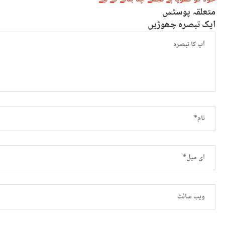
متعلقہ پوسٹس
ایک تبصرہ چھوڑیں