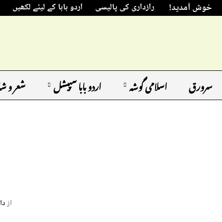
خوش آمدید!
رازداری کی پالیسی
اردو بابا کے لیئے لکھیں
سرورق
اسلامی گوشہ
اردو بابا سپیشل
شعر و ش
از
دا