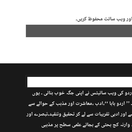
ل اور ویب سائٹ محفوظ کریں۔
اردو کی ویب سائیٹس نے اپنی جگہ خوب بنائی ۔ یوں
’ اردو بابا ‘‘،ادب ،معاشرت اور مذہب کے حوالے سے
 اور ادبی تقریبات سے لے کر تحقیق وتنقید،تبصرے اور
ہ وارنہ کج بحثی کے بجائے علمی سطح پر مذہبی