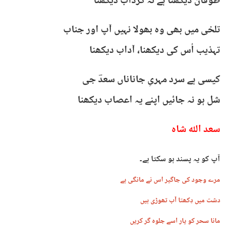
طوفان دیکھنا ہے نہ گرداب دیکھنا
تلخی میں بھی وہ بھولا نہیں آپ اور جناب
تہذیب اُس کی دیکھنا، آداب دیکھنا
کیسی ہے سرد مہریِ جاناناں سعدؔ جی
شل ہو نہ جائیں اپنے یہ اعصاب دیکھنا
سعد اللہ شاہ
آپ کو یہ پسند ہو سکتا ہے۔
مرے وجود کی جاگیر اس نے مانگی ہے
دشت میں دِکھتا آب تھوڑی ہیں
مانا سحر کو یار اسے جلوہ گر کریں