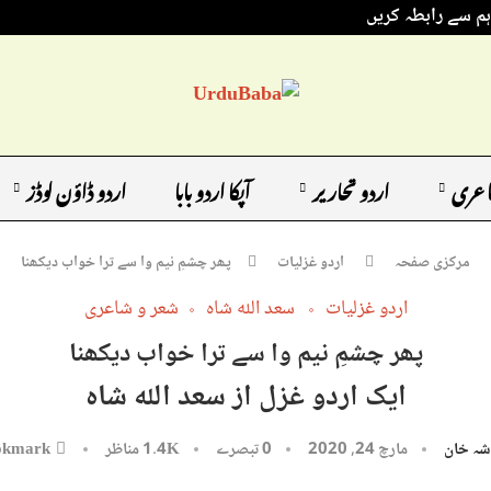
ہم سے رابطہ کریں
اعری
اردو تحاریر
آپکا اردو بابا
اردو ڈاؤن لوڈز
مرکزی صفحہ
اردو غزلیات
پھر چشمِ نیم وا سے ترا خواب دیکھنا
اردو غزلیات
سعد اللہ شاہ
شعر و شاعری
پھر چشمِ نیم وا سے ترا خواب دیکھنا
ایک اردو غزل از سعد اللہ شاہ
شہ خان
مارچ 24, 2020
0 تبصرے
1.4K
مناظر
okmark