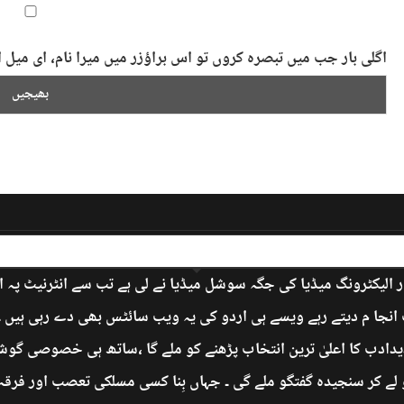
اگلی بار جب میں تبصرہ کروں تو اس براؤزر میں میرا نام، ای می
 الیکٹرونگ میڈیا کی جگہ سوشل میڈیا نے لی ہے تب سے انٹرنیٹ پہ 
جا م دیتے رہے ویسے ہی اردو کی یہ ویب سائٹس بھی دے رہی ہیں ۔ ’
دادب کا اعلیٰ ترین انتخاب پڑھنے کو ملے گا ،ساتھ ہی خصوصی گوشے
 لے کر سنجیدہ گفتگو ملے گی ۔ جہاں بِنا کسی مسلکی تعصب اور فرق