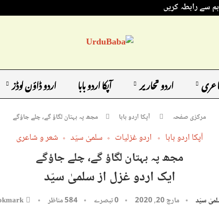
ہم سے رابطہ کریں
اعری
اردو تحاریر
آپکا اردو بابا
اردو ڈاؤن لوڈز
مرکزی صفحہ
آپکا اردو بابا
مجھ پہ بہتان لگاؤ گے، چلے جاؤگے
آپکا اردو بابا
اردو غزلیات
سلمیٰ سیّد
شعر و شاعری
مجھ پہ بہتان لگاؤ گے، چلے جاؤگے
ایک اردو غزل از سلمیٰ سیّد
میٰ سیّد
مارچ 20, 2020
0 تبصرے
584
مناظر
okmark