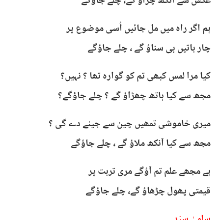
عکس سے آنکھ چراؤ گے، چلے جاؤگے
ہم اگر راہ میں مل جائیں اُسی موضوع پر
چار باتیں ہی سناؤ گے ، چلے جاؤگے
کیا مرا لمس کبھی تم کو گوارہ تھا ؟ نہیں؟
مجھ سے کیا ہاتھ چھڑاؤ گے ؟ چلے جاؤگے؟
میری خاموشی تمھیں چین سے جینے دے گی ؟
مجھ سے کیا آنکھ ملاؤ گے ، چلے جاؤگے
ہے مجھے علم تم آؤگے مری تربت پر
قیمتی پھول چڑھاؤ گے، چلے جاؤگے
سلمیٰ سیّد