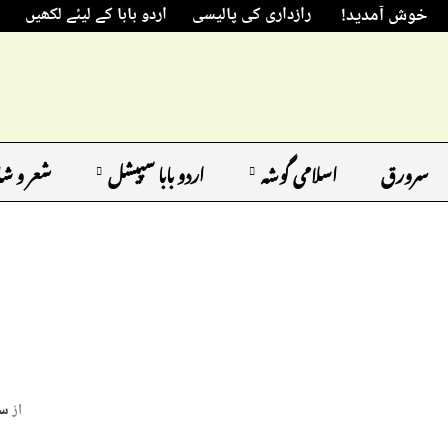
خوش آمدید!
رازداری کی پالیسی
اردو بابا کے لیئے لکھیں
سرورق
اسلامی گوشہ
اردو بابا سپیشل
شعر و ش
از
سل