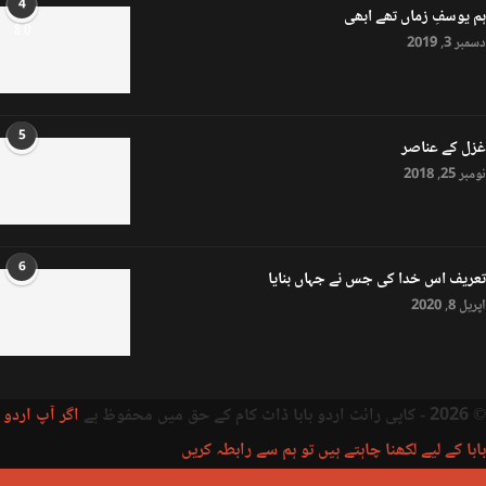
4
ہم یوسفِ زماں تھے ابھی
8.0
دسمبر 3, 2019
5
غزل کے عناصر
نومبر 25, 2018
6
تعریف اس خدا کی جس نے جہاں بنایا
اپریل 8, 2020
© 2026 - کاپی رائٹ اردو بابا ڈاٹ کام کے حق میں محفوظ ہے
اگر آپ اردو
بابا کے لیے لکھنا چاہتے ہیں تو ہم سے رابطہ کریں