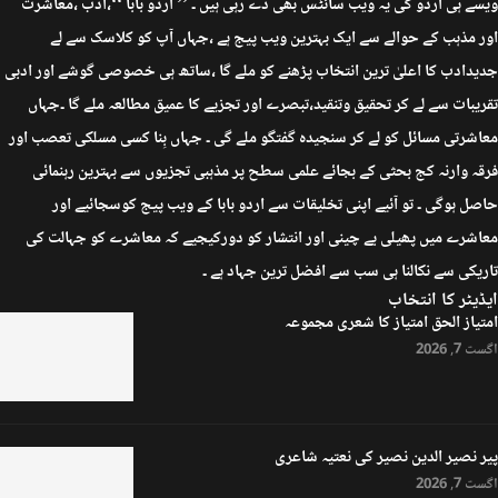
ویسے ہی اردو کی یہ ویب سائٹس بھی دے رہی ہیں ۔ ’’ اردو بابا ‘‘،ادب ،معاشرت
اور مذہب کے حوالے سے ایک بہترین ویب پیج ہے ،جہاں آپ کو کلاسک سے لے
جدیدادب کا اعلیٰ ترین انتخاب پڑھنے کو ملے گا ،ساتھ ہی خصوصی گوشے اور ادبی
تقریبات سے لے کر تحقیق وتنقید،تبصرے اور تجزیے کا عمیق مطالعہ ملے گا ۔جہاں
معاشرتی مسائل کو لے کر سنجیدہ گفتگو ملے گی ۔ جہاں بِنا کسی مسلکی تعصب اور
فرقہ وارنہ کج بحثی کے بجائے علمی سطح پر مذہبی تجزیوں سے بہترین رہنمائی
حاصل ہوگی ۔ تو آئیے اپنی تخلیقات سے اردو بابا کے ویب پیج کوسجائیے اور
معاشرے میں پھیلی بے چینی اور انتشار کو دورکیجیے کہ معاشرے کو جہالت کی
تاریکی سے نکالنا ہی سب سے افضل ترین جہاد ہے ۔
ایڈیٹر کا انتخاب
امتیاز الحق امتیاز کا شعری مجموعہ
اگست 7, 2026
پیر نصیر الدین نصیر کی نعتیہ شاعری
اگست 7, 2026