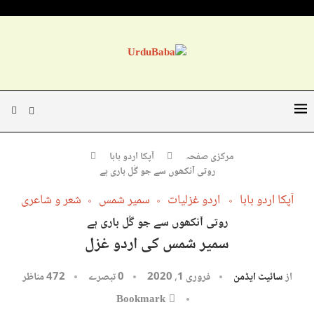
مرکزی صفحہ
آپکا اردو بابا
روتی آنکھوں سے جو گُل باری ہے
آپکا اردو بابا
اردو غزلیات
سمیر شمس
شعر و شاعری
روتی آنکھوں سے جو گُل باری ہے
سمیر شمس کی اردو غزل
از
سائیٹ ایڈمن
فروری 1, 2020
0 تبصرے
472
مناظر
Bookmark