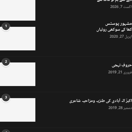
دیے تھے ہم تو ماند سے
اگست 7, 2026
مشہور پوسٹس
1
کھا کے سوکھی روٹیاں
اپریل 27, 2020
2
حروفِ تہجی
فروری 21, 2019
3
اکبرؔ الہ آبادی کی طنزیہ ومزاحیہ شاعری
دسمبر 28, 2019