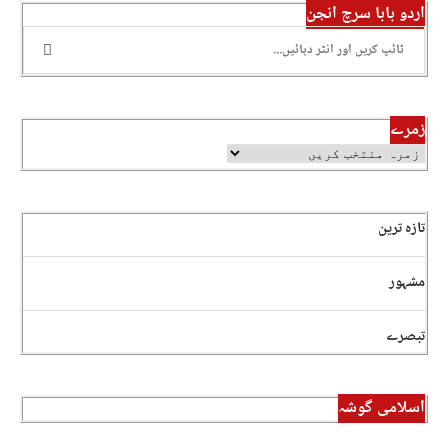
اردو بابا سرچ انجن
زمرے
تازہ ترین
مشہور
تبصرے
اسلامی گوشہ