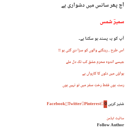
آج پھر سانس میں دشواری ہے
سمیرؔ شمس
آپ کو یہ پسند ہو سکتا ہے۔
اس طرح , رینگنے والوں کو سزا دی گئی ہو !!
جیسے اندوہ محرم عشق کب تک دل ملے
ہواؤں میں دلوں کا کارواں ہے
رستہ ہوں فقط رختِ سفر میں تو نہیں ہوں
شئیر کریں
0
Pinterest
Twitter
Facebook
سائیٹ ایڈمن
Follow Author