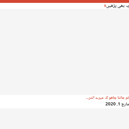
یہ بھی پڑھیں
x
تم جاننا چاھو کہ میرے اندر...
مارچ 1, 2020