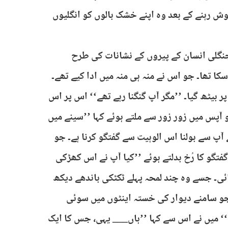
وش رہنے کے بعد وہ اپنے خشک بالوں کو انگلیوں
گلی انسان کے پیروں کے نشانات کی طرح
کا تھا۔ جو اس نے منہ ہی منہ میں ادا کیے تھے۔
 بیٹھ گیا۔ ’’مگر آپ گنگنا رہے تھے‘‘ اس پر اس
 آپس میں زور زور سے ملتے ہوئے کہا ’’سینے میں
ے آپ سے بولنا اس الوہیت سے گفتگو کرنا ہے۔ جو
فتگو کا رُخ بدلتے ہوئے ’’کیا آپ نے اس کھڑکی
ی۔ جسے وہ چند لمحہ پہلے ٹکٹکی باندھے دیکھ
جو سامنے دیوار کی خستہ اینٹوں میں سوئی
‘‘ میں نے اس سے کہا ’’ہاں___ یہی، جس کا ایک