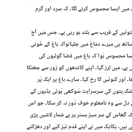
میں ایسا محسوس کرنے لگا۔ کہ سرد اور گرم
وئیں کے قریب سے بلند ہو رہی ہے۔ جس میں آج
ساتھ ہی میرے دماغ میں جلیانوالہ باغ کے خُونی
سا محسوس ہُوا کہ باغ میں فضا گولیوں کی
ہے۔ میں لرز گیا۔ اپنے کاندھوں کو زور سے جھٹکا
 اور کنوئیں کا رخ کیا۔ سارے باغ پر ایک پُر
شک پتوں کی سرسراہٹ سُوکھی ہُوئی ہڈیوں کے
 دل سے وہ نامعلوم خوف دُور نہ کر سکا۔ جو اس
ا کہ گھاس کے سر سبز بستر پر بے شمار لاشیں پڑی
ہیں۔ یکایک میں نے اپنے قدم تیز کیے اور دھڑکتے