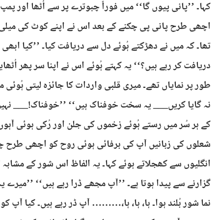
کہا۔ ’’پانی پیوں گا‘‘ میں فوراً چبوترے پر سے اُٹھا اور پمپ
اچھی طرح پانی پی چکنے کے بعد اس نے اپنے کوٹ کی میلی 
تھا۔ کہ میں نے دھڑکتے ہُوئے دل سے دریافت کیا۔ ’’کیا ابھی
دریافت کر رہے ہیں؟‘‘ یہ کہتے ہُوئے اس نے اپنا سر پھر اُ
طور پر نمایاں تھے۔ میری قلبی واردات کا جائزہ لیتی ہُوئی م
نہ گایا کریں___ یہ سخت خوفناک ہیں‘‘ ’’خوفناک!___ نہیں،
کے ہر سُر میں رستے ہُوئے زخموں کی جلن اور رُکی ہوئی آہوں
شعلوں کی زبانیں آپ کی برفائی ہوئی روح کو اچھی طرح چا
انگلیوں سے کھجلاتے ہوئے کہا۔ یہ الفاظ اس شور کے مشابہ 
گزارنے سے پیدا ہوتا ہے۔ ’’آپ مجھے ڈرا رہے ہیں‘‘ ’’میرے 
نما شور بُلند ہوا۔ ہا، ہا، ہا،……… آپ ڈر رہے ہیں۔ کیا آپ 