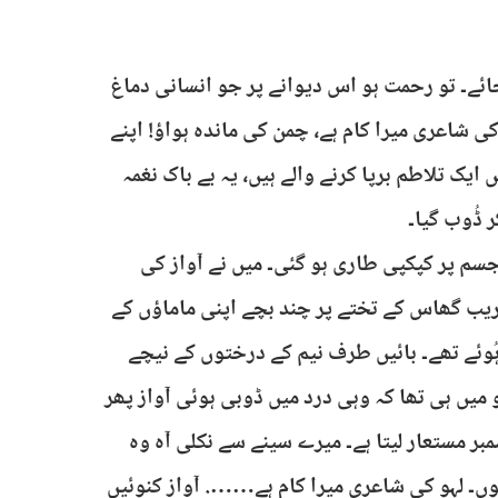
ئے۔ تو رحمت ہو اس دیوانے پر جو انسانی دماغ
کی شاعری میرا کام ہے، چمن کی ماندہ ہواؤ! اپنے
یک تلاطم برپا کرنے والے ہیں، یہ بے باک نغمہ
 ڈُوب گیا۔
سم پر کپکپی طاری ہو گئی۔ میں نے آواز کی
قریب گھاس کے تختے پر چند بچے اپنی ماماؤں کے
ُوئے تھے۔ بائیں طرف نیم کے درختوں کے نیچے
ں ہی تھا کہ وہی درد میں ڈوبی ہوئی آواز پھر
مبر مستعار لیتا ہے۔ میرے سینے سے نکلی آہ وہ
ہُوں۔ لہو کی شاعری میرا کام ہے……. آواز کنوئیں