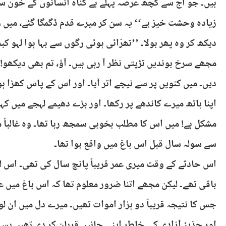
ہیں۔ جو آج سے کچھ عرصہ پہلے بے گناہ انسانوں کے خون س
زیادہ وحشت خیز ہے‘‘ یہ سن کر میرے قدم ڈگمگا گئے، میں 
دیکھ کر وہ پھر بولا۔ ’’تھرّائی ہوئی رگوں سے بہا ہوا لہو 
مجھے سرخ بوندیں تڑپتی نظر آ رہی ہیں۔ آؤ، تم بھی دیکھو!‘
دیں۔ میں کنویں پر سے نیچے اتر آیا۔ اور اس کے پاس کھڑا ہو 
اپنا ہاتھ میرے کاندھے پر رکھا۔ اور بڑے دھیمے لہجے میں ک
مشکل ہے! میں اس کا مطلب بخوبی سمجھ رہا تھا۔ وہ غالباً 
سے سولہ سال قبل اس باغ میں واقع ہوا تھا۔
اس حادثے کے وقت میری عمر قریباً پانچ سال کی تھی۔ اس ل
باقی تھے۔ لیکن مجھے اتنا ضرور معلوم تھا کہ اس باغ میں ع
جس کا نتیجہ قریباً دو ہزار اموات تھیں۔ میرے دل میں ان لو
اور جذبۂ آزادی کی خاطر اپنی جانیں قربان کر دی تھیں بس