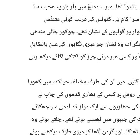
نا ہوا تھا۔ میرے دماغ میں بار بار یہ عجیب سا
میرا کام ہے۔ کنوئیں کے قریب کوئی متنفّس
ار پر گولیوں کے نشان تھے۔ چوکور جالی مندھی
گر اب وہ نشان جو میری نگاہوں کے عین بالمقابل
دُور کسی غیر مرئی چیز کو ٹکٹکی لگائے دیکھ رہی
ہ گئیں۔ میں ان کی طرف مختلف خیالات میں کھویا
الی روش پر کسی کے بھاری قدموں کی چاپ نے
ب کی جھاڑیوں سے ایک دراز قد آدمی سر جھکائے
 کی جیبوں میں ٹھنسے ہوئے تھے۔ چلتے ہوئے وہ
ک ٹھٹکا۔ اور گردن اُٹھا کر میری طرف دیکھتے ہوئے