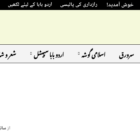
خوش آمدید!
رازداری کی پالیسی
اردو بابا کے لیئے لکھیں
سرورق
اسلامی گوشہ
اردو بابا سپیشل
شعر و ش
از
سائی