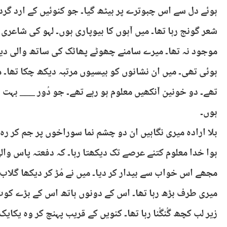
ہوئے دل سے اس چبوترے پر بیٹھ گیا۔ جو کنوئیں کے ارد گرد ب
شعر گونج رہا تھا۔ میں آہوں کا بیوپاری ہوں۔ لہو کی شاعری 
موجود نہ تھا۔ میرے سامنے چھوٹے پھاٹک کی ساتھ والی دیو
ہوئی تھی۔ میں ان نشانوں کو بیسیوں مرتبہ دیکھ چکا تھا۔ م
تھے۔ دو خونین آنکھیں معلوم ہو رہے تھے۔ جو دُور ___ بہت 
ہوں۔
بلا ارادہ میری نگاہیں ان دو چشم نما سوراخوں پر جم کر ر
ہوا خدا معلوم کتنے عرصے تک دیکھتا رہا۔ کہ دفعتہ پاس و
مجھے اس خواب سے بیدار کر دیا۔ میں نے مُڑ کر دیکھا گلا
میری طرف بڑھ رہا تھا۔ اس کے دونوں ہاتھ اس کے بڑے کوٹ
زیر لب کچھ گُنگُنا رہا تھا۔ کنویں کے قریب پہنچ کر وہ یکای