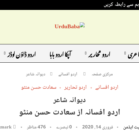
ہم سے رابطہ کریں
اعری
اردو تحاریر
آپکا اردو بابا
اردو ڈاؤن لوڈز
مرکزی صفحہ
اردو افسانے
دیوانہ شاعر
اردو افسانے
اردو تحاریر
سعادت حسن منٹو
دیوانہ شاعر
اردو افسانہ از سعادت حسن منٹو
ٹ ایڈمن
فروری 14, 2020
0 تبصرے
476
مناظر
kmark