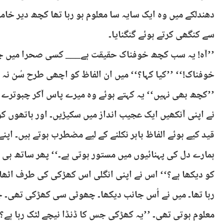
دھندلکے میں وہ ایک سایہ سا معلوم ہو رہا تھا کچھ دیر خام
سے کنگھی کرتے ہوئے گنگنایا۔
’’آہ! یہ سب کچھ خوفناک حقیقت ہے___ کسی صحرا میں جن
خوفناک!‘‘ ’’کیا کہا؟‘‘ میں ان الفاظ کو اچھی طرح سُن نہ س
’’کچھ بھی نہیں‘‘ یہ کہتے ہوئے وہ میرے پاس آکر چبوترے پر
نے اپنی آنکھیں ایک عجیب انداز میں سکیڑیں۔ اور ہاتھوں کو
قید کیے ہوئے الفاظ باہر نکلنے کے لیے مضطرب ہوتے ہیں۔ اپن
ہمارے دل کی پہنائیوں میں مستور ہوتی ہے۔‘‘ پھر ساتھ ہی گ
کو دیکھا ہے؟‘‘ اس نے اپنی انگلی اس کھڑکی کی طرف اٹھائ
رہا تھا۔ میں نے اُس جانب دیکھا۔ چھوٹی سی کھڑکی تھی۔ 
معلوم ہوتی تھی۔ ’’یہ کھڑکی جس کا ڈنڈا نیچے لٹک رہا ہے؟