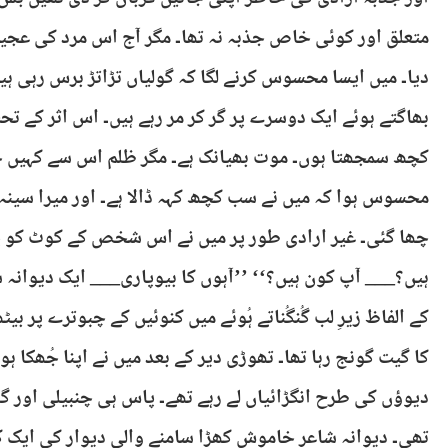
متعلق اور کوئی خاص جذبہ نہ تھا۔ مگر آج اس مرد کی عجیب
دیا۔ میں ایسا محسوس کرنے لگا کہ گولیاں تڑاتڑ برس رہی ہ
بھاگتے ہوئے ایک دوسرے پر گر کر مر رہے ہیں۔ اس اثر کے تحت
کچھ سمجھتا ہوں۔ موت بھیانک ہے۔ مگر ظلم اس سے کہیں خوف
محسوس ہوا کہ میں نے سب کچھ کہہ ڈالا ہے۔ اور میرا سینہ 
چھا گئی۔ غیر ارادی طور پر میں نے اس شخص کے کوٹ کو پکڑ ل
ہیں؟___ آپ کون ہیں؟‘‘ ’’آہوں کا بیوپاری___ ایک دیوانہ ش
کے الفاظ زیرِ لب گُنگُناتے ہُوئے میں کنوئیں کے چبوترے پر
کا گیت گونج رہا تھا۔ تھوڑی دیر کے بعد میں نے اپنا جُھکا 
دیوؤں کی طرح انگڑائیاں لے رہے تھے۔ پاس ہی چنبیلی اور گ
تھی۔ دیوانہ شاعر خاموش کھڑا سامنے والی دیوار کی ایک ک