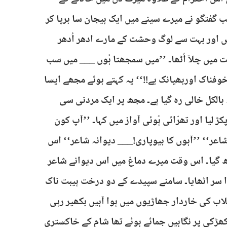
 گفتگو نے میرے سینے میں ایک ہیجان سا برپا کر
یں اور بہت سے لوگ وحشت کے مارے ادھر اُدھر
 میں چلاّ اُٹھا۔ ’’میں سمجھتا ہُوں ___ میں سب
ناک اوربھیانک ہے!!‘‘ یہ کہتے ہوئے مجھے ایسا
بالکل خالی رہ گیا ہے۔ مجھ پر ایک مردنی سی
یا اور تھرّائی ہُوئی آواز میں کہا۔ ’’آپ کون
اعر‘‘ ’’آہوں کا بیوپاری!___ دیوانہ شاعر‘‘ اس
 بیٹھ گیا۔ اس وقت میرے دماغ میں اس دیوانے شاعر
ہوا سر اٹھایا۔ سامنے سپیدے کے دو درخت ہیبت ناک
لاب کی خاردار جھاڑیوں میں ہوا آہیں بکھیر رہی
ھڑکی پر نگاہیں جمائے ہوئے تھا شام کے خاکستری