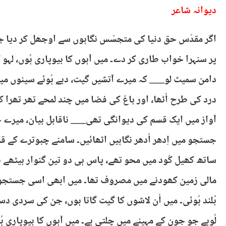
دیوانہ شاعر
اگر مقدّس حق دنیا کی متجسّس نگاہوں سے اوجھل کر دیا جا
پر سنہرا خواب طاری کر دے۔ میں آہوں کا بیوپاری ہُوں، لہو 
دامن سمیٹ لو___ کہ میرے آتشیں گیت، دبے ہُوئے سینوں میں ا
درد کی طرح اُٹھا، اور باغ کی فضا میں چند لمحے تھر تھرا کر
آواز میں ایک قسم کی دیوانگی تھی___ ناقابل بیان، میرے ج
جستجو میں اِدھر اُدھر نگاہیں اٹھائیں۔ سامنے چبوترے کے 
ساتھ کھیل کُود میں محو تھے، پاس ہی دو تین گنوار بیٹھے ہ
مالی زمین کھودنے میں مصروف تھا۔ میں ابھی اسی جستجو می
بُلند ہُوئی۔ میں اُن لاشوں کا گیت گاتا ہوں، جن کی سردی دس
لُوہے جو جون کے مہینے میں چلتی ہے۔ میں آہوں کا بیوپاری 