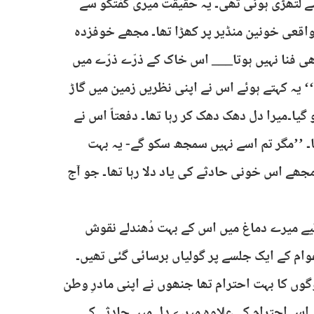
ے لتھڑی ہوئی تھی۔ یہ حقیقت میری گفتگو سے
واقعی خونین منڈیر پر کھڑا تھا۔ مجھے خوفزدہ
کبھی فنا نہیں ہوتا___ اس خاک کے ذرّے ذرّے میں
‘ یہ کہتے ہوئے اس نے اپنی نظریں زمین میں گاڑ
گیا۔میرا دل دھک دھک کر رہا تھا۔ دفعتاً اس نے
ہا۔ ’’مگر تم اسے نہیں سمجھ سکو گے- یہ بہت
مجھے اس خونی حادثے کی یاد دلا رہا تھا۔ جو آج
یے میرے دماغ میں اس کے بہت دُھندلے نقوش
وام کے ایک جلسے پر گولیاں برسائی گئی تھیں۔
گوں کا بہت احترام تھا جنھوں نے اپنی مادرِ وطن
 اس احترام کے علاوہ میرے دل میں حادثے کے