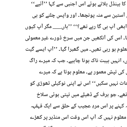
 کا ہینڈل ہلاتے ہوئے اس اجنبی سے کہا ’’آئیے‘‘
آستین سے منہ پونچھا۔ اور واپس چلنے کو ہی
 ابھی آپ ہی گا رہے تھے؟‘‘ ’’ہاں___ مگر آپ کیوں
ٹھایا۔ اس کی آنکھیں جن میں سرخ ڈورے غیر معمولی
علوم ہو رہی تھیں۔ میں گھبرا گیا۔ ’’آپ ایسے گیت
 انہیں ہیبت ناک ہونا چاہیے۔ جب کہ میرے راگ
 کی تپش معمور ہے۔ معلوم ہوتا ہے کہ میرے
ٹ نہیں سکیں‘‘ اس نے اپنی نوکیلی ٹھوڑی کو
تھے۔ جو برف کے ڈھیلے میں تپتی ہوئی سلاخ
یہ کہنے پر اس مردِ عجیب کے حلق سے ایک قہقہہ
کو معلوم نہیں کہ آپ اس وقت اس منڈیر پر کھڑے