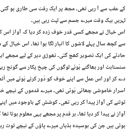
کے عقب سے آ رہی تھی۔ مجھ پر ایک رقت سی طاری ہو گئی۔ 
لہریں بیک وقت میرے جسم سے لپٹ رہی ہیں۔
اس خیال نے مجھے کسی قدر خوف زدہ کر دیا کہ آواز اس کن
سے کچھ سال پہلے لاشوں کا انبار لگا ہوا تھا۔ اس خیال کے 
حادثے کی ایک تصویر کھچ گئی۔ تھوڑی دیر کے لیے مجھے ای
سنسناہٹ اور بھاگتے ہُوئے لوگوں کی چیخ پکار سے گونج رہی 
دے کر اور اس عمل سے اپنے خوف کو دُور کرتے ہُوئے میں اُٹھا۔
اسرار خاموشی چھائی ہُوئی تھی۔ میرے قدموں کے نیچے خ
ٹوٹنے کی آواز پیدا کر رہی تھی۔ کوشش کے باوجود میں اپنے
آواز نے پیدا کر دیا تھا۔ ہر قدم پر مجھے یہی معلوم ہوتا تھ
ہوئی ہیں جن کی بوسیدہ ہڈیاں میرے پاؤں کے نیچے ٹوٹ رہی 