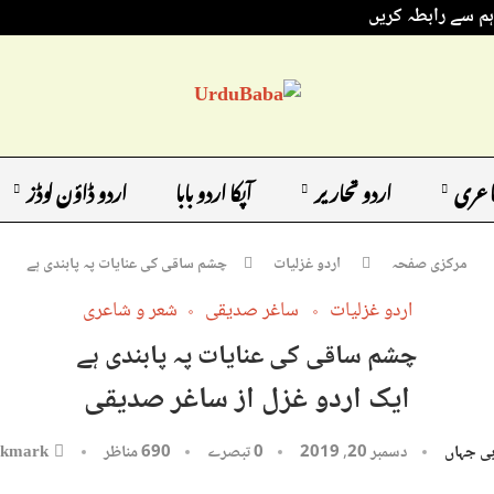
ہم سے رابطہ کریں
اعری
اردو تحاریر
آپکا اردو بابا
اردو ڈاؤن لوڈز
مرکزی صفحہ
اردو غزلیات
چشم ساقی کی عنایات پہ پابندی ہے
اردو غزلیات
ساغر صدیقی
شعر و شاعری
چشم ساقی کی عنایات پہ پابندی ہے
ایک اردو غزل از ساغر صدیقی
ی جہاں
دسمبر 20, 2019
0 تبصرے
690
مناظر
kmark