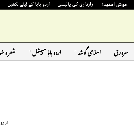
خوش آمدید!
رازداری کی پالیسی
اردو بابا کے لیئے لکھیں
سرورق
اسلامی گوشہ
اردو بابا سپیشل
شعر و ش
از
روب