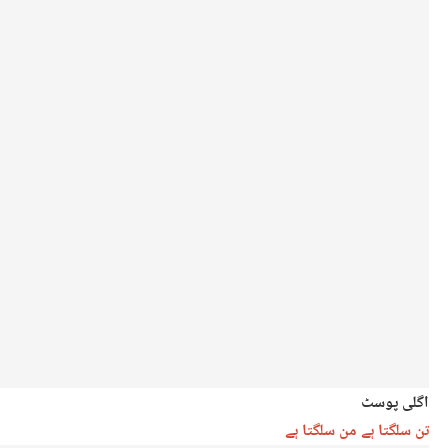
اگلی پوسٹ
تن سلگتا ہے من سلگتا ہے