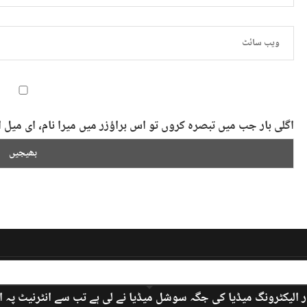
اگلی بار جب میں تبصرہ کروں تو اس براؤزر میں میرا نام، ای می
 الیکٹرونگ میڈیا کی جگہ سوشل میڈیا نے لی ہے تب سے انٹرنیٹ پہ 