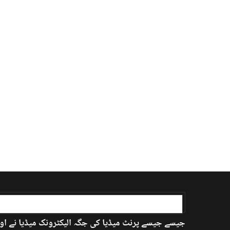
اردو بابا کے بارے میں
جیسے جیسے پرنٹ میڈیا کی جگہ الیکٹرونک میڈیا نے اور