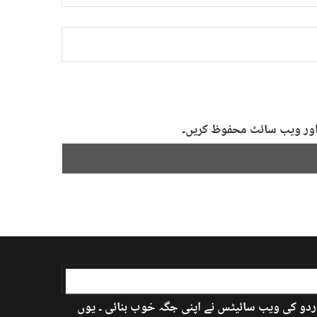
ل اور ویب سائٹ محفوظ کریں۔
اردو کی ویب سائیٹس نے اپنی جگہ خوب بنائی ۔ یوں