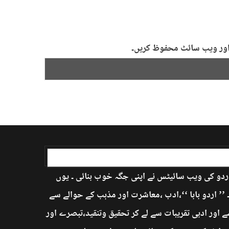
ل اور ویب سائٹ محفوظ کریں۔
اردو کی ویب سائیٹس نے اپنی جگہ خوب بنائی ۔ یوں
’ اردو بابا ‘‘،ادب ،معاشرت اور مذہب کے حوالے سے
 اور ادبی تقریبات سے لے کر تحقیق وتنقید،تبصرے اور