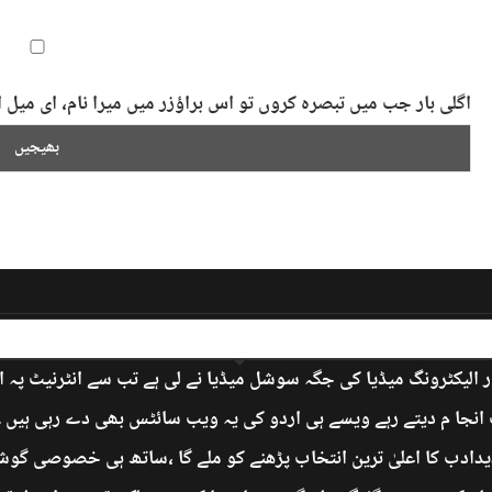
اگلی بار جب میں تبصرہ کروں تو اس براؤزر میں میرا نام، ای می
 الیکٹرونگ میڈیا کی جگہ سوشل میڈیا نے لی ہے تب سے انٹرنیٹ پہ 
جا م دیتے رہے ویسے ہی اردو کی یہ ویب سائٹس بھی دے رہی ہیں ۔ ’
دادب کا اعلیٰ ترین انتخاب پڑھنے کو ملے گا ،ساتھ ہی خصوصی گوشے