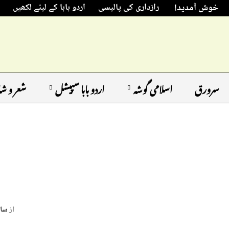
خوش آمدید!
رازداری کی پالیسی
اردو بابا کے لیئے لکھیں
سرورق
اسلامی گوشہ
اردو بابا سپیشل
شعر و ش
از
سائ