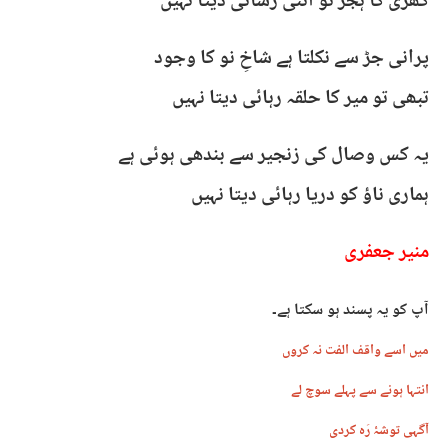
گھڑی کا ہجر تو اتنی رسائی دیتا نہیں
پرانی جڑ سے نکلتا ہے شاخِ نو کا وجود
تبھی تو میر کا حلقہ رہائی دیتا نہیں
یہ کس وصال کی زنجیر سے بندھی ہوئی ہے
ہماری ناؤ کو دریا رہائی دیتا نہیں
منیر جعفری
آپ کو یہ پسند ہو سکتا ہے۔
میں اسے واقف الفت نہ کروں
انتہا ہونے سے پہلے سوچ لے
آگہی توشۂ رَہ کردی