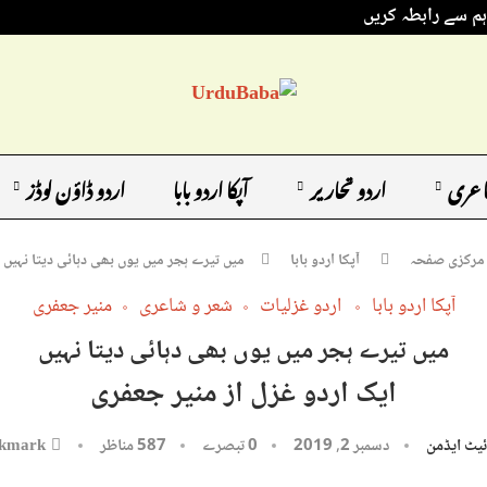
ہم سے رابطہ کریں
اعری
اردو تحاریر
آپکا اردو بابا
اردو ڈاؤن لوڈز
مرکزی صفحہ
آپکا اردو بابا
میں تیرے ہجر میں یوں بھی دہائی دیتا نہیں
آپکا اردو بابا
اردو غزلیات
شعر و شاعری
منیر جعفری
میں تیرے ہجر میں یوں بھی دہائی دیتا نہیں
ایک اردو غزل از منیر جعفری
یٹ ایڈمن
دسمبر 2, 2019
0 تبصرے
587
مناظر
kmark