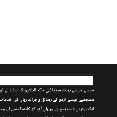
اردو بابا کے بارے میں
جیسے جیسے پرنٹ میڈیا کی جگہ الیکٹرونک میڈیا نے اور
سمجھیے جیسے اردو کے رسائل وجرائد زبان کی خدمات ان
ایک بہترین ویب پیج ہے ،جہاں آپ کو کلاسک سے لے جدی