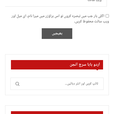
اگلی بار جب میں تبصرہ کروں تو اس براؤزر میں میرا نام، ای میل اور
ویب سائٹ محفوظ کریں۔
اردو بابا سرچ انجن