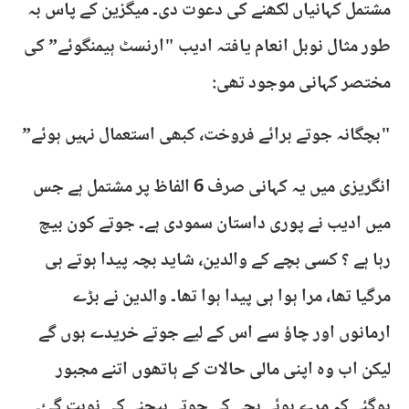
مشتمل کہانیاں لکھنے کی دعوت دی۔ میگزین کے پاس بہ
طور مثال نوبل انعام یافتہ ادیب "ارنسٹ ہیمنگوئے” کی
مختصر کہانی موجود تھی:
"بچگانہ جوتے برائے فروخت، کبھی استعمال نہیں ہوئے”
انگریزی میں یہ کہانی صرف 6 الفاظ پر مشتمل ہے جس
میں ادیب نے پوری داستان سمودی ہے۔ جوتے کون بیچ
رہا ہے ؟ کسی بچے کے والدین، شاید بچہ پیدا ہوتے ہی
مرگیا تھا، مرا ہوا ہی پیدا ہوا تھا۔ والدین نے بڑے
ارمانوں اور چاؤ سے اس کے لیے جوتے خریدے ہوں گے
لیکن اب وہ اپنی مالی حالات کے ہاتھوں اتنے مجبور
ہوگئے کہ مرے ہوئے بجے کے جوتے بیچنے کی نوبت گئ۔