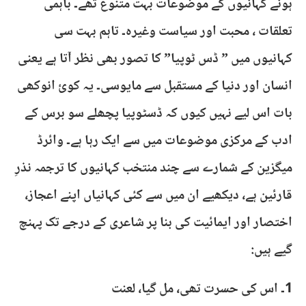
ہونے کہانیوں کے موضوعات بہت متنوع تھے۔ باہمی
تعلقات ، محبت اور سیاست وغیرہ۔ تاہم بہت سی
کہانیوں میں ” ڈس ٹوپیا” کا تصور بھی نظر آتا ہے یعنی
انسان اور دنیا کے مستقبل سے مایوسی۔ یہ کوئ انوکھی
بات اس لیے نہیں کیوں کہ ڈسٹوپیا پچھلے سو برس کے
ادب کے مرکزی موضوعات میں سے ایک رہا ہے۔ وائرڈ
میگزین کے شمارے سے چند منتخب کہانیوں کا ترجمہ نذرِ
قارئین ہے، دیکھیے ان میں سے کئی کہانیاں اپنے اعجاز،
اختصار اور ایمائیت کی بنا پر شاعری کے درجے تک پہنچ
گیے ہیں:
1۔ اس کی حسرت تھی، مل گیا، لعنت