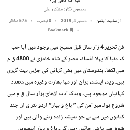
کیا اتنا کافی ہے؟
مضمون نگار: مشکور علی​
از
سائیٹ ایڈمن
دسمبر 4, 2019
0 تبصرے
575
مناظر
Bookmark
فنِ تحریر 4 زار سال قبل مسیح میں وجود میں آیا جب
کہ دنیا کا پہلا افسانہ مصر کے شاہ خامزی نے 4800 ق م
میں لکھا۔ ہندوستان میں بھی کہانی کی جڑیں بہت گہری
ہیں۔ وید، اپنشد، پران اور مہا بھارت وغیرہ میں متعدد
کہانیاں موجود ہیں۔ ویدک ادب اڑھائ ہزار سال ق م میں
شروع ہوا۔ میر امن کی ” باغ و بہار” اردو نثر ی ان چند
کتابوں میں سے ہے جو ہمیشہ زندہ رہنے والی ہیں اور
شوق سے پڑھی جاتیں رہیں گی۔ باغ و بہار انیسویں