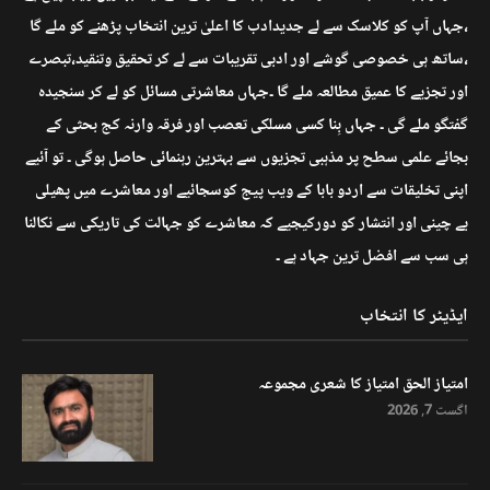
،جہاں آپ کو کلاسک سے لے جدیدادب کا اعلیٰ ترین انتخاب پڑھنے کو ملے گا
،ساتھ ہی خصوصی گوشے اور ادبی تقریبات سے لے کر تحقیق وتنقید،تبصرے
اور تجزیے کا عمیق مطالعہ ملے گا ۔جہاں معاشرتی مسائل کو لے کر سنجیدہ
گفتگو ملے گی ۔ جہاں بِنا کسی مسلکی تعصب اور فرقہ وارنہ کج بحثی کے
بجائے علمی سطح پر مذہبی تجزیوں سے بہترین رہنمائی حاصل ہوگی ۔ تو آئیے
اپنی تخلیقات سے اردو بابا کے ویب پیج کوسجائیے اور معاشرے میں پھیلی
بے چینی اور انتشار کو دورکیجیے کہ معاشرے کو جہالت کی تاریکی سے نکالنا
ہی سب سے افضل ترین جہاد ہے ۔
ایڈیٹر کا انتخاب
امتیاز الحق امتیاز کا شعری مجموعہ
اگست 7, 2026