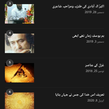
3
اکبرؔ الہ آبادی کی طنزیہ ومزاحیہ شاعری
دسمبر 28, 2019
4
ہم یوسفِ زماں تھے ابھی
8.0
دسمبر 3, 2019
5
غزل کے عناصر
نومبر 25, 2018
6
تعریف اس خدا کی جس نے جہاں بنایا
اپریل 8, 2020