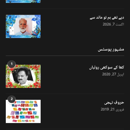
دیے تھے ہم تو ماند سے
اگست 7, 2026
مشہور پوسٹس
1
کھا کے سوکھی روٹیاں
اپریل 27, 2020
2
حروفِ تہجی
فروری 21, 2019