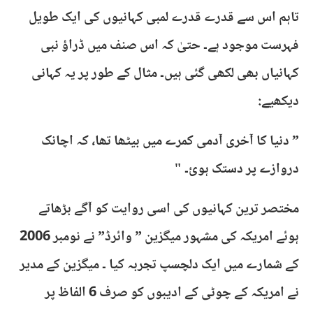
تاہم اس سے قدرے قدرے لمبی کہانیوں کی ایک طویل
فہرست موجود ہے۔ حتیٰ کہ اس صنف میں ڈراؤ نبی
کہانیاں بھی لکھی گئی ہیں۔ مثال کے طور پر یہ کہانی
دیکھیے:
” دنیا کا آخری آدمی کمرے میں بیٹھا تھا، کہ اچانک
دروازے پر دستک ہوئ۔ "
مختصر ترین کہانیوں کی اسی روایت کو آگے بڑھاتے
ہوئے امریکہ کی مشہور میگزین ” وائرڈ” نے نومبر 2006
کے شمارے میں ایک دلچسپ تجربہ کیا ۔ میگزین کے مدیر
نے امریکہ کے چوٹی کے ادیبوں کو صرف 6 الفاظ پر