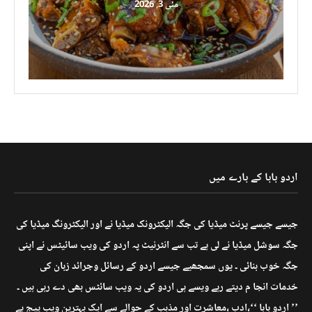
مئی 3, 2026
اردو بابا کے بارے میں
جیسے جیسے پرنٹ میڈیا کی جگہ الیکٹرونک میڈیا نے اور الیکٹرونگ میڈیا کی
جگہ سوشل میڈیا نے لی ہے تب سے انٹرنیٹ پہ اردو کی ویب سائیٹس نے اپنی
جگہ خوب بنائی ۔ یوں سمجھیے جیسے اردو کے رسائل وجرائد زبان کی
خدمات انجا م دیتے رہے ویسے ہی اردو کی یہ ویب سائٹس بھی دے رہی ہیں ۔
’’ اردو بابا ‘‘،ادب ،معاشرت اور مذہب کے حوالے سے ایک بہترین ویب پیج ہے