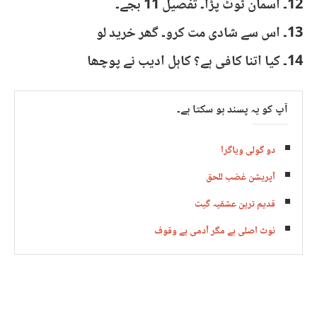
12۔ آسمان ٹوٹ پڑا۔ تفصیل 11 بجے۔
13۔ اس سے شادی مت کرو۔ گھر خرید لو
14۔ کیا اتنا کافی ہے؟ کاہل ادیب نے پوچھا
آپ کو یہ پسند ہو سکتا ہے۔
دو گولی ویاگرا
آپریشن غضب للحق
قدیم ترین عشقیہ گیت
نوٹ اصلی ہے مگر آدمی بے وقوف