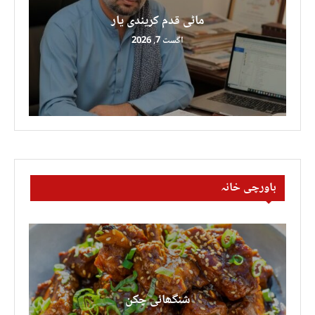
ماٹی قدم کریندی یار
اگست 7, 2026
باورچی خانہ
شنگھائی چکن