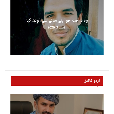
وہ درخت جو اپنے سائے سے رُوٹھ گیا
اگست 3, 2026
اردو کالمز