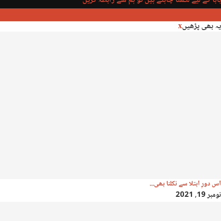
بابا کے لیے لکھنا چاہتے ہیں تو ہم سے رابطہ کریں
یہ بھی پڑھیں
x
اس دورِ ابتلا سے نکلنا بھی...
نومبر 19, 2021