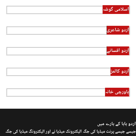
اسلامی گوشہ
اردو شاعری
اردو افسانے
اردو کالمز
باورچی خانہ
اردو بابا کے بارے میں
جیسے جیسے پرنٹ میڈیا کی جگہ الیکٹرونک میڈیا نے اور الیکٹرونگ میڈیا کی جگہ