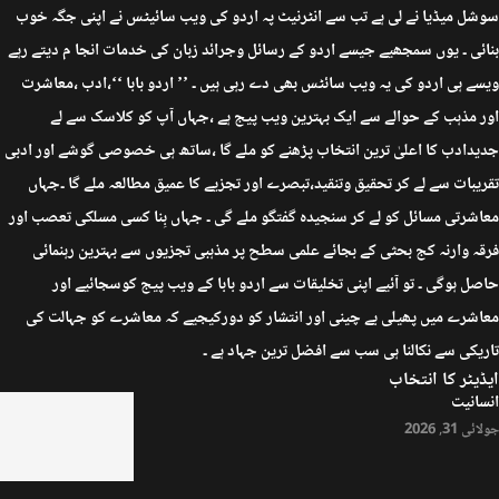
سوشل میڈیا نے لی ہے تب سے انٹرنیٹ پہ اردو کی ویب سائیٹس نے اپنی جگہ خوب
بنائی ۔ یوں سمجھیے جیسے اردو کے رسائل وجرائد زبان کی خدمات انجا م دیتے رہے
ویسے ہی اردو کی یہ ویب سائٹس بھی دے رہی ہیں ۔ ’’ اردو بابا ‘‘،ادب ،معاشرت
اور مذہب کے حوالے سے ایک بہترین ویب پیج ہے ،جہاں آپ کو کلاسک سے لے
جدیدادب کا اعلیٰ ترین انتخاب پڑھنے کو ملے گا ،ساتھ ہی خصوصی گوشے اور ادبی
تقریبات سے لے کر تحقیق وتنقید،تبصرے اور تجزیے کا عمیق مطالعہ ملے گا ۔جہاں
معاشرتی مسائل کو لے کر سنجیدہ گفتگو ملے گی ۔ جہاں بِنا کسی مسلکی تعصب اور
فرقہ وارنہ کج بحثی کے بجائے علمی سطح پر مذہبی تجزیوں سے بہترین رہنمائی
حاصل ہوگی ۔ تو آئیے اپنی تخلیقات سے اردو بابا کے ویب پیج کوسجائیے اور
معاشرے میں پھیلی بے چینی اور انتشار کو دورکیجیے کہ معاشرے کو جہالت کی
تاریکی سے نکالنا ہی سب سے افضل ترین جہاد ہے ۔
ایڈیٹر کا انتخاب
انسانیت
جولائی 31, 2026