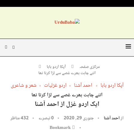
مرکزی صفحہ
آپکا اردو بابا
اتنے چاہت بھرے غصے سے لڑا کرتا تھا
آپکا اردو بابا
احمد آشنا
اردو غزلیات
شعر و شاعری
اتنے چاہت بھرے غصے سے لڑا کرتا تھا
ایک اردو غزل از احمد آشنا
از
احمد آشنا
جنوری 29, 2020
0 تبصرے
432
مناظر
Bookmark