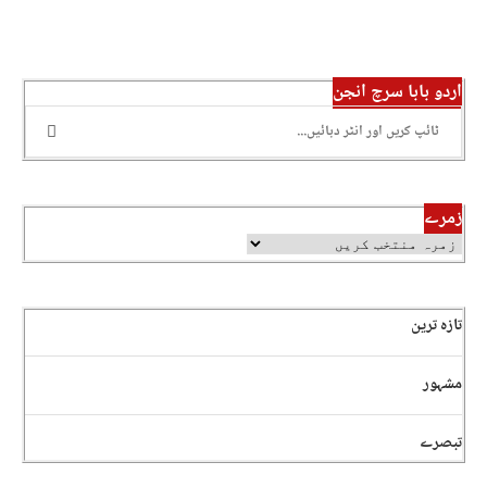
اردو بابا سرچ انجن
زمرے
تازہ ترین
مشہور
تبصرے