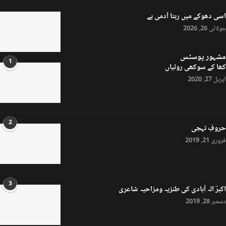
اسی دھوکے میں رہتا آدمی ہے
جولائی 26, 2026
مشہور پوسٹس
1
کھا کے سوکھی روٹیاں
اپریل 27, 2020
2
حروفِ تہجی
فروری 21, 2019
3
اکبرؔ الہ آبادی کی طنزیہ ومزاحیہ شاعری
دسمبر 28, 2019