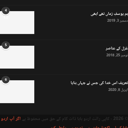
4
ہم یوسفِ زماں تھے ابھی
8.0
دسمبر 3, 2019
5
غزل کے عناصر
نومبر 25, 2018
6
تعریف اس خدا کی جس نے جہاں بنایا
اپریل 8, 2020
© 2026 - کاپی رائٹ اردو بابا ڈاٹ کام کے حق میں محفوظ ہے
اگر آپ اردو