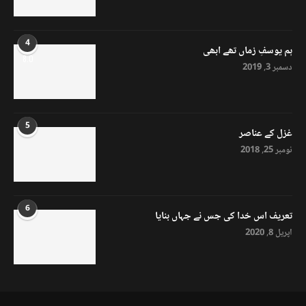
4
ہم یوسفِ زماں تھے ابھی
8.0
دسمبر 3, 2019
5
غزل کے عناصر
نومبر 25, 2018
6
تعریف اس خدا کی جس نے جہاں بنایا
اپریل 8, 2020