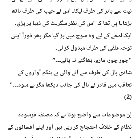
نیت سے باہر کی طرف لپکا۔ اس نے جیب کی طرف ہاتھ
بڑھایا ہی تھا کہ اس کی نظر سگریٹ کی ڈبیا پر پڑی۔
ایک لمحے کے لیے وہ سوچ میں پڑ گیا مگر پھر فوراً اپنی
توجہ قلفی کی طرف مبذول کر لی۔
"چور چور، مارو، بھاگنے نہ پائے۔۔۔”
شادی ہال کی طرف سے آنے والی بے ہنگم آوازوں کے
تعاقب میں قادر نے ہال کی جانب دیکھا مگر بے سود۔۔۔”
(2)
​اِن موضوعات سے واضح ہوتا ہے کہ مصنفہ فرسودہ
نظام کے خلاف احتجاج کر رہی ہیں اور اپنے افسانوں کے