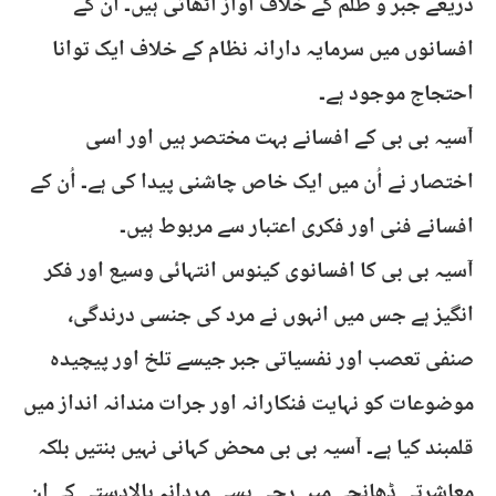
ذریعے جبر و ظلم کے خلاف آواز اٹھاتی ہیں۔ اُن کے
افسانوں میں سرمایہ دارانہ نظام کے خلاف ایک توانا
احتجاج موجود ہے۔
​آسیہ بی بی کے افسانے بہت مختصر ہیں اور اسی
اختصار نے اُن میں ایک خاص چاشنی پیدا کی ہے۔ اُن کے
افسانے فنی اور فکری اعتبار سے مربوط ہیں۔
آسیہ بی بی کا افسانوی کینوس انتہائی وسیع اور فکر
انگیز ہے جس میں انہوں نے مرد کی جنسی درندگی،
صنفی تعصب اور نفسیاتی جبر جیسے تلخ اور پیچیدہ
موضوعات کو نہایت فنکارانہ اور جرات مندانہ انداز میں
قلمبند کیا ہے۔ آسیہ بی بی محض کہانی نہیں بنتیں بلکہ
معاشرتی ڈھانچے میں رچی بسی مردانہ بالادستی کے ان