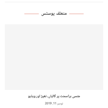
متعلقہ پوسٹس
جنسی ہراسمنٹ پر گالیاں، تھپڑ اور ویڈیو
نومبر 11, 2019