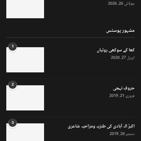
جولائی 26, 2026
مشہور پوسٹس
1
کھا کے سوکھی روٹیاں
اپریل 27, 2020
2
حروفِ تہجی
فروری 21, 2019
3
اکبرؔ الہ آبادی کی طنزیہ ومزاحیہ شاعری
دسمبر 28, 2019