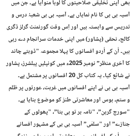
بھی اپنی تخلیقی صلاحیتوں کا لوہا منوایا ہے۔ جن میں
آسیہ بی بی کا نام نمایاں ہے۔ آسیہ بی بی شعبۂ درس و
تدریس سے وابستہ ہیں اور اِس وقت گورنمنٹ گرلز ڈگری
کالج، نحقی (پشاور) میں اپنی خدمات سرانجام دے رہی
ہیں۔ اُن کے اُردو افسانوں کا پہلا مجموعہ "ڈوبتے چاند
کا آخری منظر” نومبر 2025ء میں کونپلیں پبلشرز، پشاور
نے شائع کیا۔ یہ کتاب کل 20 افسانوں پر مشتمل ہے۔
​آسیہ بی بی نے اپنے افسانوں میں غربت، عورتوں پر ظلم
و ستم، ہوس اور معاشرتی طنز کو موضوع بنایا ہے۔
"سورج گرہن”، "نامہ بر تو ہی بتا”، "پھولوں کے
جنازے” اور "سلمٰی” آسیہ بی بی کے مشہور افسانے