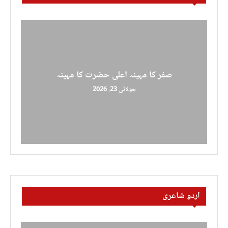
صفر کا مہینہ اعلی حضرت کا مہینہ
جولائی 23, 2026
اردو شاعری