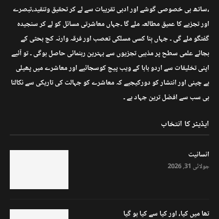
،ساتھ ہی خصوصی گوشے اور ادبی تقریبات سے لے کر تحقیق وتنقید،تبصرے
اور تجزیے کا عمیق مطالعہ ملے گا ۔جہاں معاشرتی مسائل کو لے کر سنجیدہ
گفتگو ملے گی ۔ جہاں بِنا کسی مسلکی تعصب اور فرقہ وارنہ کج بحثی کے
بجائے علمی سطح پر مذہبی تجزیوں سے بہترین رہنمائی حاصل ہوگی ۔ تو آئیے
اپنی تخلیقات سے اردو بابا کے ویب پیج کوسجائیے اور معاشرے میں پھیلی
بے چینی اور انتشار کو دورکیجیے کہ معاشرے کو جہالت کی تاریکی سے نکالنا
ہی سب سے افضل ترین جہاد ہے ۔
ایڈیٹر کا انتخاب
انسانیت
جولائی 31, 2026
تھا میں کیا، اور کیا سے کیا ہو گیا