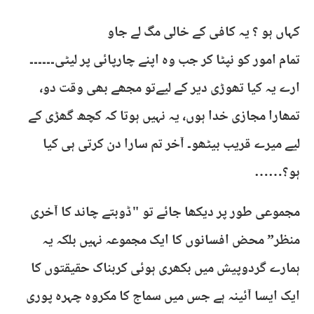
کہاں ہو ؟ یہ کافی کے خالی مگ لے جاو
تمام امور کو نپٹا کر جب وہ اپنے چارپائی پر لیٹی۔۔۔۔۔۔
ارے یہ کیا تھوڑی دیر کے لیےتو مجھے بھی وقت دو،
تمھارا مجازی خدا ہوں، یہ نہیں ہوتا کہ کچھ گھڑی کے
لیے میرے قریب بیٹھو۔ آخر تم سارا دن کرتی ہی کیا
ہو؟……
مجموعی طور پر دیکھا جائے تو "ڈوبتے چاند کا آخری
منظر” محض افسانوں کا ایک مجموعہ نہیں بلکہ یہ
ہمارے گردوپیش میں بکھری ہوئی کربناک حقیقتوں کا
ایک ایسا آئینہ ہے جس میں سماج کا مکروہ چہرہ پوری