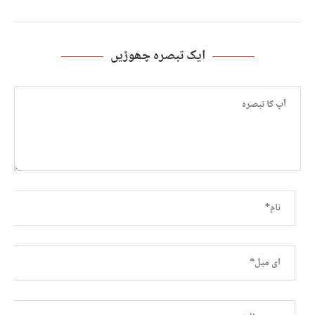
ایک تبصرہ چھوڑیں