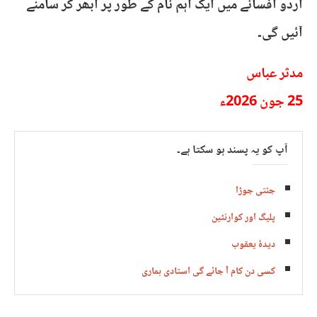
اُردو افسانے میں ایک اہم نام کے طور پر ابھر کر سامنے
آئیں گی۔
​مدثر عباس
25 جون 2026ء
آپ کو یہ پسند ہو سکتا ہے۔
جنّتی جوڑا
پلیگ اور کوارنٹین
دیدۂ یعقوب
کسی دن کام آ جائے گی استادی ہماری