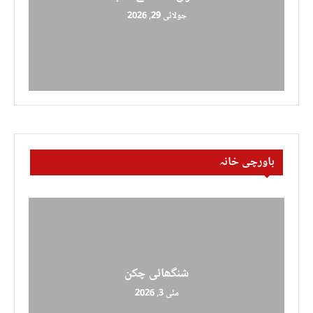
جولائی 29, 2026
باورچی خانہ
شنگھائی چکن
مئی 3, 2026