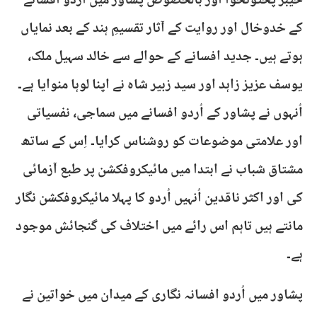
خیبر پختونخوا اور بالخصوص پشاور میں اُردو افسانے
کے خدوخال اور روایت کے آثار تقسیمِ ہند کے بعد نمایاں
ہوتے ہیں۔ جدید افسانے کے حوالے سے خالد سہیل ملک،
یوسف عزیز زاہد اور سید زبیر شاہ نے اپنا لوہا منوایا ہے۔
اُنہوں نے پشاور کے اُردو افسانے میں سماجی، نفسیاتی
اور علامتی موضوعات کو روشناس کرایا۔ اِس کے ساتھ ​
مشتاق شباب نے ابتدا میں مائیکروفکشن پر طبع آزمائی
کی اور اکثر ناقدین اُنہیں اُردو کا پہلا مائیکروفکشن نگار
مانتے ہیں تاہم اس رائے میں اختلاف کی گنجائش موجود
ہے۔
​پشاور میں اُردو افسانہ نگاری کے میدان میں خواتین نے