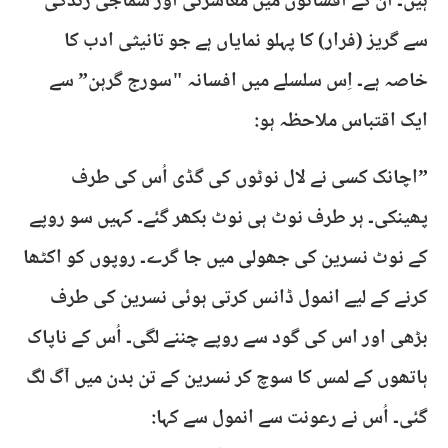
ہیں۔ اُن کے افسانوں میں معاشرتی اور سماجی زندگی
سے گریز (فرار) کا پہلو نمایاں ہے جو تانیثی ادب کا
خاصہ ہے۔ اِس سلسلے میں افسانہ "سورج گرہن” سے
ایک اقتباس ملاحظہ ہو:
​”اچانک کسی نے لال نوٹوں کی گڈی اُس کی طرف
پھینکی۔ ہر طرف نوٹ ہی نوٹ بکھر گئے۔ کہیں سو روپے
کے نوٹ نسرین کی جھولی میں جا گرے۔ روپوں کو اکٹھا
کرنے کے لیے انمول ڈانس کرتی ہوئی نسرین کی طرف
بڑھی اور اس کی گود سے روپے چننے لگی۔ اُس کے ناپاک
ہاتھوں کے لمس کا سوچ کر نسرین کے تن بدن میں آگ لگ
گئی۔ اُس نے رعونت سے انمول سے کہا: