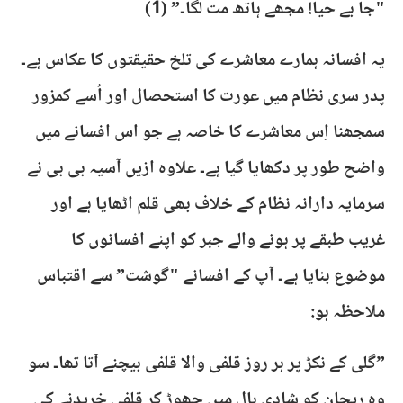
"جا بے حیا! مجھے ہاتھ مت لگا۔” (1)
​یہ افسانہ ہمارے معاشرے کی تلخ حقیقتوں کا عکاس ہے۔
پدر سری نظام میں عورت کا استحصال اور اُسے کمزور
سمجھنا اِس معاشرے کا خاصہ ہے جو اس افسانے میں
واضح طور پر دکھایا گیا ہے۔ علاوہ ازیں آسیہ بی بی نے
سرمایہ دارانہ نظام کے خلاف بھی قلم اٹھایا ہے اور
غریب طبقے پر ہونے والے جبر کو اپنے افسانوں کا
موضوع بنایا ہے۔ آپ کے افسانے "گوشت” سے اقتباس
ملاحظہ ہو:
​”گلی کے نکڑ پر ہر روز قلفی والا قلفی بیچنے آتا تھا۔ سو
وہ ریحان کو شادی ہال میں چھوڑ کر قلفی خریدنے کی