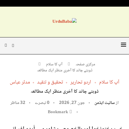
مرکزی صفحہ
آپ کا سلام
ڈوبتے چاند کا آخری منظر ایک مطالعہ
آپ کا سلام
اردو تحاریر
تحقیق و تنقید
مدثر عباس
ڈوبتے چاند کا آخری منظر ایک مطالعہ
از
سائیٹ ایڈمن
جون 27, 2026
0 تبصرے
32
مناظر
Bookmark