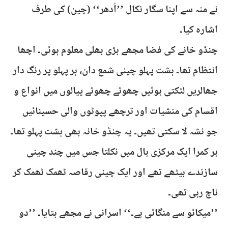
نے منہ سے اپنا سگار نکال ’’اُدھر‘‘ (چین) کی طرف
اشارہ کیا۔
چنڈو خانے کی فضا مجھے بڑی بھلی معلوم ہوئی۔ اچھا
انتظام تھا۔ ہشت پہلو چینی شمع دان، ہر پہلو پر رنگ دار
جھالریں لٹکتی ہوئیں چھوٹے چھوٹے پیالوں میں انواع و
اقسام کی منشیات اور ترچھے پپوٹوں والی حسینائیں
جو نشہ لا سکتی تھیں۔ یہ چنڈو خانہ بھی ہشت پہلو تھا۔
ہر کمرا ایک مرکزی ہال میں نکلتا جس میں چند چینی
سازندے بیٹھے تھے اور ایک چینی رقاصہ ٹھمک ٹھمک کر
ناچ رہی تھی۔
’’میکائو سے منگائی ہے۔‘‘ اسرانی نے مجھے بتایا۔ ’’دو