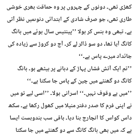
کھڑی تھی۔ دونوں کے چہروں پر وہ حماقت بھری خوشی
طاری تھی، جو صرف شادی کے ابتدائی دنوںمیں نظر آتی
ہے۔ تبھی وہ ہنس کر بولا ’’پینتیس سال ہوئے میں ہانگ
کانگ آیا تھا، دو سو ڈالر لے کر۔ آج دو کروڑ سے زیادہ کی
جائداد میرے پاس ہے۔‘‘
’’تم ایک آتش فشاں پہاڑ کے دہانے پر بیٹھے ہو۔ ہانگ
کانگ دو گھنٹے میں چین کے پاس جا سکتا ہے۔‘‘
’’میں بے وقوف نہیں۔‘‘ اسرانی بولا۔ ’’اسی لیے تو میں
نے اپنی فرم کا صدر دفتر منیلا میں کھول رکھا ہے۔ سکھ
داس کواس کا انچارج بنا دیا۔ باقی سب بندوبست ایسا
ہے کہ میں بھی ہانگ کانگ سے دو گھنٹے میں جا سکتا