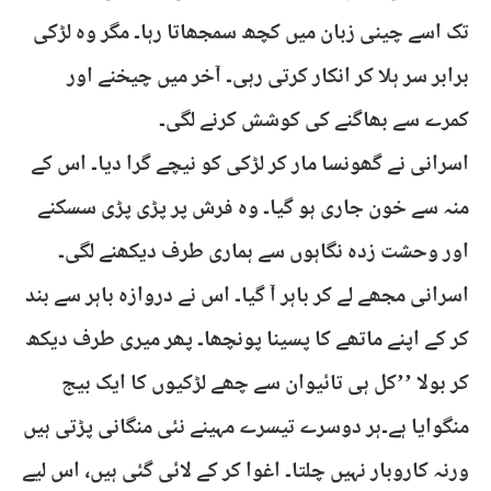
تک اسے چینی زبان میں کچھ سمجھاتا رہا۔ مگر وہ لڑکی
برابر سر ہلا کر انکار کرتی رہی۔ آخر میں چیخنے اور
کمرے سے بھاگنے کی کوشش کرنے لگی۔
اسرانی نے گھونسا مار کر لڑکی کو نیچے گرا دیا۔ اس کے
منہ سے خون جاری ہو گیا۔ وہ فرش پر پڑی پڑی سسکنے
اور وحشت زدہ نگاہوں سے ہماری طرف دیکھنے لگی۔
اسرانی مجھے لے کر باہر آ گیا۔ اس نے دروازہ باہر سے بند
کر کے اپنے ماتھے کا پسینا پونچھا۔ پھر میری طرف دیکھ
کر بولا ’’کل ہی تائیوان سے چھے لڑکیوں کا ایک بیج
منگوایا ہے۔ہر دوسرے تیسرے مہینے نئی منگانی پڑتی ہیں
ورنہ کاروبار نہیں چلتا۔ اغوا کر کے لائی گئی ہیں، اس لیے