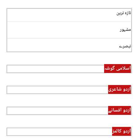
تازہ ترین
مشہور
تبصرے
اسلامی گوشہ
اردو شاعری
اردو افسانے
اردو کالمز