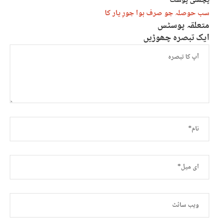
پچھلی پوسٹ
سب حوصلہ جو صرف ہوا جورِ یار کا
متعلقہ پوسٹس
ایک تبصرہ چھوڑیں