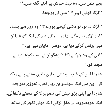
بچے بھی ہیں۔ وہ بہت خوش ہے اپنے گھر میں۔‘‘
’’لڑکا کوئی نہیں؟‘‘ میں نے پوچھا۔
’’لڑکا نہ ہو، تو مکتی کیسے ہووے؟‘‘ وہ زور سے ہنسا۔
’’دو لڑکے ہیں مگر دونوں سیانے عمر کے ایک کو فلپائن
میں بزنس کرکے دیا ہے، دوسرا جاپان میں ہے۔‘‘
’’پی کے وہ چہکنے لگا۔‘‘ بھگوان نے سب کچھ دیا ہے
مجھ کو۔‘‘
شاردا اس کے قریب بیٹھی ہماری باتیں سنتے پیلے رنگ
کی اُون سے ایک سوئیٹر بن رہی تھی۔ تھوڑی دیر بعد
شاردا نے اپنی بڑی بیٹی کی تصویر لا کے مجھے دکھائی۔
ایک خوبصورت بے عقل لڑکی ایک موٹے تاجر کے ساتھ