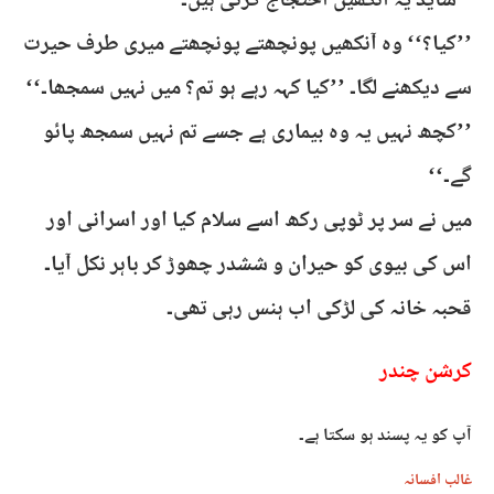
’’شاید یہ آنکھیں احتجاج کرتی ہیں۔‘‘
’’کیا؟‘‘ وہ آنکھیں پونچھتے پونچھتے میری طرف حیرت
سے دیکھنے لگا۔ ’’کیا کہہ رہے ہو تم؟ میں نہیں سمجھا۔‘‘
’’کچھ نہیں یہ وہ بیماری ہے جسے تم نہیں سمجھ پائو
گے۔‘‘
میں نے سر پر ٹوپی رکھ اسے سلام کیا اور اسرانی اور
اس کی بیوی کو حیران و ششدر چھوڑ کر باہر نکل آیا۔
قحبہ خانہ کی لڑکی اب ہنس رہی تھی۔
کرشن چندر
آپ کو یہ پسند ہو سکتا ہے۔
غالب افسانہ