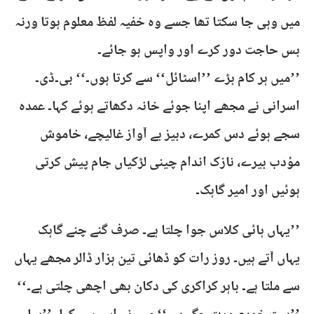
میں وہی جا سکتا تھا جسے وہ خفیہ لفظ معلوم ہوتا ورنہ
بس حاجت دور کرے اور واپس ہو جائے۔
’’میں ہر کام بڑے ’’اسٹائل‘‘ سے کرتا ہوں۔‘‘ بی۔ڈی۔
اسرانی نے مجھے اپنا جوئے خانہ دکھاتے ہوئے کہا۔ عمدہ
سجے ہوئے دس کمرے، دبیز بے آواز غالیچے، خاموش
مؤدب بیرے، نازک اندام چینی لڑکیاں جام پیش کرتی
ہوئیں اور امیر گاہک۔
’’یہاں ہائی کلاس جوا چلتا ہے۔ صرف گنے چنے گاہک
یہاں آتے ہیں۔ روز رات کو ڈھائی تین ہزار ڈالر مجھے یہاں
سے ملتا ہے۔ باہر کراکری کی دکان بھی اچھی چلتی ہے۔‘‘