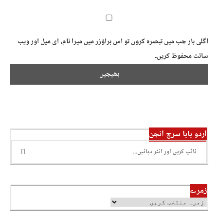
اگلی بار جب میں تبصرہ کروں تو اس براؤزر میں میرا نام، ای میل اور ویب
سائٹ محفوظ کریں۔
اردو بابا سرچ انجن
زمرے