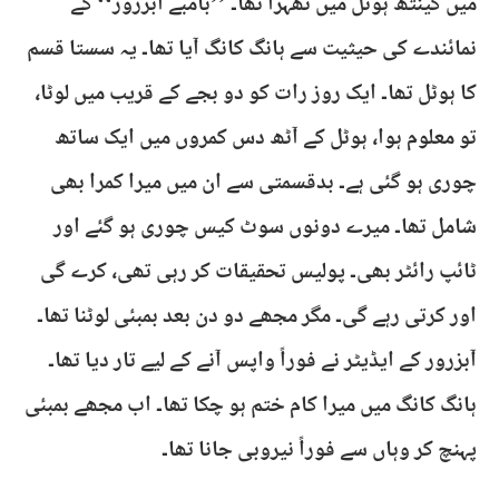
میں کینتھ ہوٹل میں ٹھہرا تھا۔ ’’بامبے آبزرور‘‘ کے
نمائندے کی حیثیت سے ہانگ کانگ آیا تھا۔ یہ سستا قسم
کا ہوٹل تھا۔ ایک روز رات کو دو بجے کے قریب میں لوٹا،
تو معلوم ہوا، ہوٹل کے آٹھ دس کمروں میں ایک ساتھ
چوری ہو گئی ہے۔ بدقسمتی سے ان میں میرا کمرا بھی
شامل تھا۔ میرے دونوں سوٹ کیس چوری ہو گئے اور
ٹائپ رائٹر بھی۔ پولیس تحقیقات کر رہی تھی، کرے گی
اور کرتی رہے گی۔ مگر مجھے دو دن بعد بمبئی لوٹنا تھا۔
آبزرور کے ایڈیٹر نے فوراً واپس آنے کے لیے تار دیا تھا۔
ہانگ کانگ میں میرا کام ختم ہو چکا تھا۔ اب مجھے بمبئی
پہنچ کر وہاں سے فوراً نیروبی جانا تھا۔