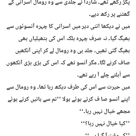
پکڑ رکھے تھے۔ شاردا نے جلدی سے وہ رومال اسرانی کے
گھٹنے پر رکھ دیے۔
میں نے دیکھا اتنی دیر میں اسرانی کا چہرہ آنسوئوں سے
بھیگ گیا۔ نہ صرف چہرہ بلکہ اس کی ہتھیلیاں بھی
بھیگ گئی تھیں۔ جلد ہی وہ رومال لے کر اپنی آنکھیں
صاف کرنے لگا۔ مگر آنسو تھے کہ اس کی بڑی بڑی آنکھوں
سے اُبلتے چلے آ رہے تھے۔
میں حیرت سے اس کی طرف دیکھ رہا تھا۔ وہ رومال سے
اپنے آنسو صا ف کرتے ہوئے بولا ’’تم سے باتیں کرتے ہوئے
مجھے خیال نہیں رہا۔‘‘
’’کیا خیال نہیں رہا؟‘‘