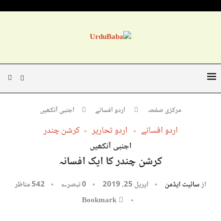
مرکزی صفحہ
اردو افسانے
اجنبی آنکھیں
اردو افسانے
اردو تحاریر
کرشن چندر
اجنبی آنکھیں
کرشن چندر کا ایک افسانہ
از
سائیٹ ایڈمن
اپریل 25, 2019
0 تبصرے
542
مناظر
Bookmark