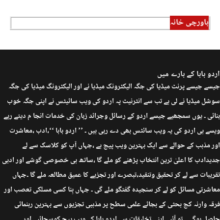
باورچی خانہ
اردو بابا کے بارے میں
جیسے جیسے پرنٹ میڈیا کی جگہ الیکٹرونک میڈیا نے اور الیکٹرونگ میڈیا کی جگہ
سوشل میڈیا نے لی ہے تب سے انٹرنیٹ پہ اردو کی ویب سائیٹس نے اپنی جگہ خوب
بنائی ۔ یوں سمجھیے جیسے اردو کے رسائل وجرائد زبان کی خدمات انجا م دیتے رہے
ویسے ہی اردو کی یہ ویب سائٹس بھی دے رہی ہیں ۔ ’’ اردو بابا ‘‘،ادب ،معاشرت
اور مذہب کے حوالے سے ایک بہترین ویب پیج ہے ،جہاں آپ کو کلاسک سے لے
جدیدادب کا اعلیٰ ترین انتخاب پڑھنے کو ملے گا ،ساتھ ہی خصوصی گوشے اور ادبی
تقریبات سے لے کر تحقیق وتنقید،تبصرے اور تجزیے کا عمیق مطالعہ ملے گا ۔جہاں
معاشرتی مسائل کو لے کر سنجیدہ گفتگو ملے گی ۔ جہاں بِنا کسی مسلکی تعصب اور
فرقہ وارنہ کج بحثی کے بجائے علمی سطح پر مذہبی تجزیوں سے بہترین رہنمائی
حاصل ہوگی ۔ تو آئیے اپنی تخلیقات سے اردو بابا کے ویب پیج کوسجائیے اور