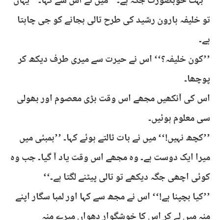
’’بہت خوبصورت جگہ ہے۔‘‘ میں نے اس سے کہا۔ ’’یہاں
تو خلیفہ ہارون رشید کی طرح تالی بجانے کو جی چاہتا
ہے۔
’’کون خلیفہ؟‘‘ اس نے حیرت سے میری طرف دیکھ کر
پوچھا۔
اس کی آنکھیں مجھے اس وقت بڑی معصوم اور بھولی
سی معلوم ہوئیں۔
’’کچھ نہیں!‘‘ میں نے بات ٹالتے ہوئے کہا۔ ’’بمبئی میں
میرا ایک دوست ہے۔ وہ مجھے اس وقت یاد آ گیا۔ جب وہ
کوئی اچھی جگہ دیکھے تو تالی پیٹنے لگتا ہے۔‘‘
’’کیا بچپنا ہے!‘‘ اس نے مجھ سے کہا اور لمبا سگار اپنے
منہ میں لے کر اس کا خوشگوار دھواں میرے منہ