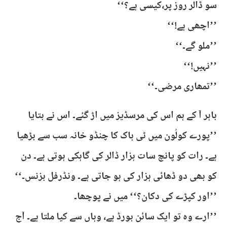
سو ڈالر روز پر،کیسی ہے؟‘‘
’’اچھی ہے!‘‘
’’ملو گے۔‘‘
’’نہیں!‘‘
’’تمھاری مرضی۔‘‘
باہر آ کے ہم اس کی مرسڈیز میں اڑ گئے۔ اس نے بتایا
’’پورے کولُون میں ٹی ہاک کا چنڈو خانہ سب سے بڑھیا
ہے۔ رات کو پانچ سات ہزار ڈالر کی گاہکی ہوتی ہے۔ دن
کو بھی دو ڈھائی ہزار کی ہو جاتی ہے۔ ونڈرفل بزنس۔‘‘
’’اور کپڑے کی دکان؟‘‘ میں نے پوچھا۔
’’ارے وہ تو ایک سائن بورڈ ہے، وہاں سے کیا ملتا ہے۔ آج