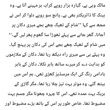
مالک وہی ہے۔ گیارہ ہزار روپے کرایہ ہر مہینے آتا ہے۔ وہ
بینک کا ڈائریکٹر بھی ہے۔ پانچ سو روپے دلوا کر اس نے
مجھ سے کہا ’’شام کے ٹھیک چھے بجے میری دکان پر
آجانا۔ گھر جانے سے پہلے تھوڑا سا گھوم پھر لیں گے۔‘‘
میں شام کے ٹھیک چھے بجے اس کی دکان پر پہنچ گیا۔
وہ پہلے ہی سے میری راہ دیکھ رہا تھا۔ دکان کے ملازموں
کو ہدایت دے کر میرے ساتھ باہر نکلا۔ دکان کے باہر
بادامی رنگ کی ایک مرسڈیز کھڑی تھی۔ ہم اس میں
بیٹھ گئے۔ وہ موٹر بہت تیز چلا رہا تھا۔ مگر گاڑی کے
بریک بہت عمدہ تھے۔ اس کا چہرہ چھوٹا مگر جسم بہت
مضبوط تھا۔ خاص طور پر اس کے ہاتھ بڑے مضبوط اور