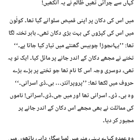
کہاں سے چرائی تھیں ظالم نے یہ آنکھیں!
میں اس کی دکان پر اپنی قمیص سلوانے گیا تھا۔ کولُون
میں اس کی کپڑوں کی بہت بڑی دکان تھی۔ باہر تختہ لگا
تھا: ’’یہاںجوڑا چوبیس گھنٹے میں تیار کیا جاتا ہے۔‘‘
تختے نے مجھے دکان کے اندر جانے پر مائل کیا۔ ایک تو یہ
تھی، دوسری وجہ اس کا نام تھا جو تختے پر بڑے بڑے
حروف میں لکھا تھا: ’’پروپرائٹر… بی۔ڈی اسرانی۔‘‘
وہ بی۔ ڈی۔ اسرانی تھا اور میں جی۔ڈی۔اسرانی! ناموں
کی مماثلت نے بھی مجھے اس دکان کے اندر جانے پر
مجبور کر دیا۔
وہ عمدہ کپڑے پہنے، منہ میں لمبا سگار دابے، ہاتھوں میں