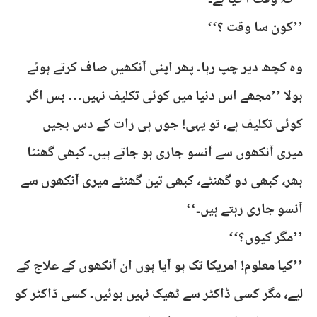
’’کہ وقت آ گیا ہے۔‘‘
’’کون سا وقت ؟‘‘
وہ کچھ دیر چپ رہا۔ پھر اپنی آنکھیں صاف کرتے ہوئے
بولا ’’مجھے اس دنیا میں کوئی تکلیف نہیں… بس اگر
کوئی تکلیف ہے، تو یہی! جوں ہی رات کے دس بجیں
میری آنکھوں سے آنسو جاری ہو جاتے ہیں۔ کبھی گھنٹا
بھر، کبھی دو گھنٹے، کبھی تین گھنٹے میری آنکھوں سے
آنسو جاری رہتے ہیں۔‘‘
’’مگر کیوں؟‘‘
’’کیا معلوم! امریکا تک ہو آیا ہوں ان آنکھوں کے علاج کے
لیے، مگر کسی ڈاکٹر سے ٹھیک نہیں ہوئیں۔ کسی ڈاکٹر کو