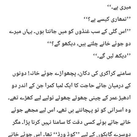
میری ہے۔‘‘
’’تمھاری کیسے ہے؟‘‘
’’اس گلی کے سب غنڈوں کو میں جانتا ہوں۔ یہاں میرے
دو جوئے خانے چلتے ہیں، دیکھو گے؟‘‘
’’دیکھ لیں گے۔‘‘
سامنے کراکری کی دکان، پچھواڑے جوئے خانہ! دونوں
کے درمیان جائے حاجت کا ایک لمبا کمرا جن کے اندر دو
ادھیڑ عمر کے چینی چھوٹے چھوٹے تولیے لیے کھڑے تھے۔
وہ اسرانی کو تو پہچانتے ہی تھے، اس لیے مجھے جوئے
خانے جاتے ہوئے کسی دقت کا سامنا نہیں کرنا پڑا۔ مگر
دوسرے گاہکوں کے لیے ’’کوڈ ورڈ‘‘ تھا۔ اس جوئے خانے