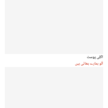
اگلی پوسٹ
اُلّو ہمارے بھائی ہیں