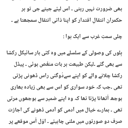
بھی ضرورت نہیں رہتی ۔ اس لیئے جیتے جی تو ہر
حکمران انتقالِ اقتدار کو اپنا ذاتی انتقال سمجھتا ہے ۔
چلی سمتِ غرب سے ایک ہوا :
بِلوں کی وصولی کے سلسلے میں وہ کئی بار سائیکل رکشا
سے بھی گئے ۔لیکن طبیعت ہر بات منغّص ہوئی ۔ پیڈل
رکشا چلانے والے کو اپنے سےدُوگنی راس ڈھونی پڑتی
تھی ۔جب کہ خود سواری کو اس سے بھی زیادہ بھاری
بوجھ اُٹھانا پڑتا تھا کہ وہ اپنے ضمیر سے بوجھوں مرتی
تھی ۔ ہمارے خیال میں آدمی کو آدمی ڈھونے کی اجازت
صرف دو صورتوں میں ملنی چاہیئے ۔ اوّل اُس موقعے پر