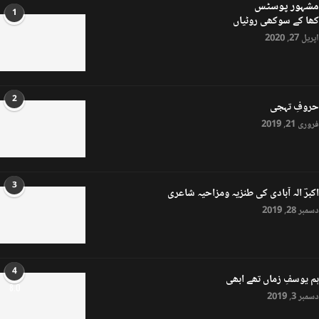
مشہور پوسٹس
1
کھا کے سوکھی روٹیاں
اپریل 27, 2020
2
حروفِ تہجی
فروری 21, 2019
3
اکبرؔ الہ آبادی کی طنزیہ ومزاحیہ شاعری
دسمبر 28, 2019
4
ہم یوسفِ زماں تھے ابھی
8.0
دسمبر 3, 2019