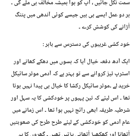
سمت نکل جائیں ، آپ کو ہوا ہمیشہ مخالف ہی ملے گی ۔
ہر دو عمل ایسے ہی ہیں جیسے کوئی آندھی میں پتنگ
اُڑانے کی کوشش کرے ۔
خود کشی غریبوں کی دسترس سے باہر :
ایک آدھ دفعہ خیال آیا کہ بسوں میں دھکے کھانے اور
اسٹرپ ٹیز کروانے سے تو بہتر ہے کہ آدمی موٹر سائیکل
خرید لے ۔موٹر سائیکل رکشا کا خیال ہی پیدا نہیں ہوتا
تھا ۔ اس لیئے کہ تین پہیوں پر خودکشی کا یہ سہل اور
شرطیہ طریقہ ابھی رائج نہیں ہوا تھا ۔ اس زمانے میں
عام آدمی کو خودکشی کے لیئے طرح طرح کی صعوبتیں
اُٹھانا اور کھکھیڑ اُٹھانی پڑتیں تھیں ۔ گھروں کا یہ