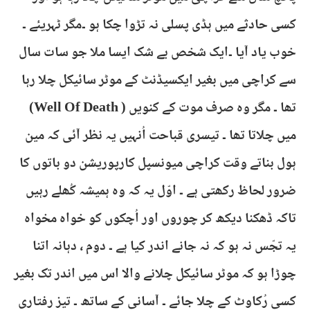
کسی حادثے میں ہڈی پسلی نہ تڑوا چکا ہو ۔مگر ٹہریئے ۔
خوب یاد آیا ۔ایک شخص بے شک ایسا ملا جو سات سال
سے کراچی میں بغیر ایکسیڈنٹ کے موٹر سائیکل چلا رہا
تھا ۔ مگر وہ صرف موت کے کنویں ( Well Of Death)
میں چلاتا تھا ۔ تیسری قباحت اُنہیں یہ نظر آئی کہ مین
ہول بناتے وقت کراچی میونسپل کارپوریشن دو باتوں کا
ضرور لحاظ رکھتی ہے ۔ اوّل یہ کہ وہ ہمیشہ کُھلے رہیں
تاکہ ڈھکنا دیکھ کر چوروں اور اُچکوں کو خواہ مخواہ
یہ تجّس نہ ہو کہ نہ جانے اندر کیا ہے ۔ دوم ، دہانہ اتنا
چوڑا ہو کہ موٹر سائیکل چلانے والا اس میں اندر تک بغیر
کسی رُکاوٹ کے چلا جائے ۔ آسانی کے ساتھ ۔ تیز رفتاری