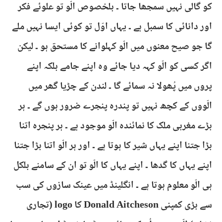
کو گالی نہیں سمجھا جاتا ۔ بلخصوص الّو تو علوئے فکر
اور دانائی کا سمبل ہے ۔ یہاں اوّل تو کوئی ایسا نہیں ملے
گا جو صیح معنوں میں الّو کہلوانے کا مستحق ہو ۔ لیکن
اگر کسی کو الّو کہہ دیا جائے وہ اپنے جامے بلکہ اپنے
پروں میں پُھولا نہ سمائے گا ۔ لندن کے چڑیا گھر میں
الّووں کے کچھ نہیں تو پندرہ پنجرے ضرور ہوں گے ۔ ہر
بڑے مغربی ملک کا نمائندہ الّو موجود ہے ۔ ہر پنجرہ اتنا
بڑا جتنا اپنے یہاں شیر کا ہوتا ہے ۔ اور ہر الّو اتنا بڑا جتنا
اپنے یہاں کا گدھا ۔ اپنے یہاں کا الّو تو ان کے سامنے بلکل
ہی الّو معلوم ہوتا ہے ۔ انگلینڈ میں عینک سازوں کی سب
سے بڑی کمپنی Donald Aitcheson کا logo (تجاری