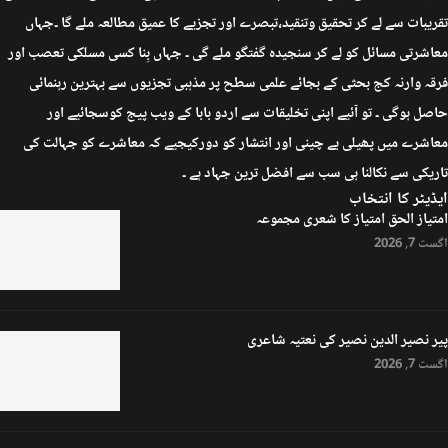
تقریبات سے لے کر تحقیق وتنقید،تبصرے اور تجزیے کا عمیق مطالعہ ملے گا ۔جہاں
معاشرتی مسائل کو لے کر سنجیدہ گفتگو ملے گی ۔ جہاں بِنا کسی مسلکی تعصب اور
فرقہ وارنہ کج بحثی کے بجائے علمی سطح پر مذہبی تجزیوں سے بہترین رہنمائی
حاصل ہوگی ۔ تو آئیے اپنی تخلیقات سے اردو بابا کے ویب پیج کوسجائیے اور
معاشرے میں پھیلی بے چینی اور انتشار کو دورکیجیے کہ معاشرے کو جہالت کی
تاریکی سے نکالنا ہی سب سے افضل ترین جہاد ہے ۔
ایڈیٹر کا انتخاب
امتیاز الحق امتیاز کا شعری مجموعہ
اگست 7, 2026
پیر نصیر الدین نصیر کی نعتیہ شاعری
اگست 7, 2026