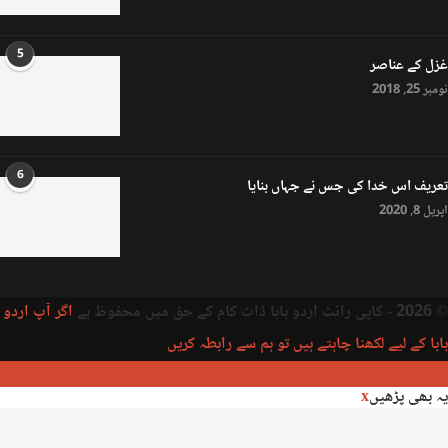
5
غزل کے عناصر
نومبر 25, 2018
6
تعریف اس خدا کی جس نے جہاں بنایا
اپریل 8, 2020
© 2026 - کاپی رائٹ اردو بابا ڈاٹ کام کے حق میں محفوظ ہے
اگر آپ اردو
بابا کے لیے لکھنا چاہتے ہیں تو ہم سے رابطہ کریں
یہ بھی پڑھیں
x