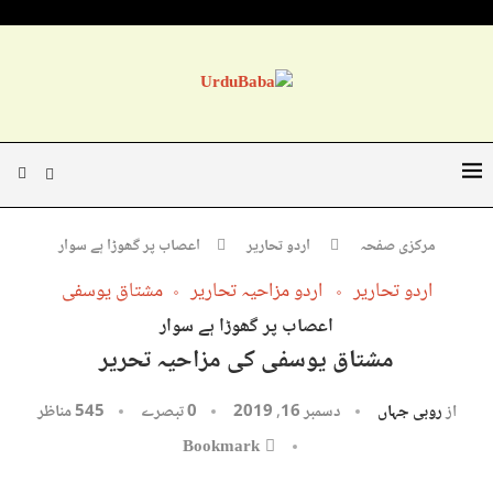
مرکزی صفحہ
اردو تحاریر
اعصاب پر گھوڑا ہے سوار
اردو تحاریر
اردو مزاحیہ تحاریر
مشتاق یوسفی
اعصاب پر گھوڑا ہے سوار
مشتاق یوسفی کی مزاحیہ تحریر
از
روبی جہاں
دسمبر 16, 2019
0 تبصرے
545
مناظر
Bookmark