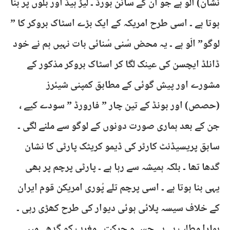
نشان) الّو ہے جو اُن کے سائن بورڈ ۔ لیڑ ہیڈ اور بلوں پر بنا
ہوتا ہے ۔ اسی طرح امریکہ کے ایک بڑے اسٹاک بروکر کا ”
لوگو” الّو ہے ۔ یہ محض سُنی سُنائی بات نہیں ہم نے خود
ڈانلڈ ایچسن کی عینک لگا کر اسٹاک بروکر مذکور کے
مشورے اور پیش گوئی کے مطابق کمپنی شیئرز
(حصص) اور بونڈ کے تین چار ” فارورڈ ” سودے کیے ،
جن کے بعد ہماری صورت دونوں کے لوگو سے ملنے لگی ۔
سابق پریسیڈنٹ کارٹر کی ڈیمو کریٹک پارٹی کا نشان
گدھا تھا ۔ بلکہ ہمیشہ سے رہا ہے ۔ پارٹی پرچم پر بھی
یہی بنا ہوتا ہے ۔ اسی پرچم تلے پُوری امریکن قوم ایران
کے خلاف سیسہ پلائی ہوئی دیوار کی طرح کھڑی رہی ۔
ہمارا مطلب ہے بے حس و حرکت ۔ مغرب کو گدھے میں