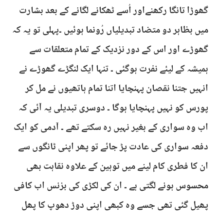
گھوڑا تانگا رکھنےاور اُسے ٹھکانے لگانے کے بعد بشارت
میں بظاہر دو متضاد تبدیلیاں رُونما ہوئیں ۔پہلی تو یہ کہ
گھوڑے اور اس کے دور نزدیک کے تمام متعلقات سے
ہمیشہ کے لیئے نفرت ہوگئی ۔ تنہا ایک لنگڑے گھوڑے نے
انہیں جتنا نقصان پہنچایا اتنا تمام ہاتھیوں نے مل کر
پورس کو نہیں پہنچایا ہوگا ۔ دوسری تبدیلی یہ آئی کہ
اب وہ سواری کے بغیر نہیں رہ سکتے تھے ۔ آدمی کو ایک
دفعہ سواری کی عادت پڑ جائے تو پھر اپنی ٹانگوں سے
ان کا فطری کام لینے میں توہین کے علاوہ نقاہت بھی
محسوس ہونے لگتی ہے ۔ ان کی لکڑی کی بزنس اب کافی
پھیل گئی تھی جسے وہ کبھی اپنی دوڑ دھوپ کا پھل