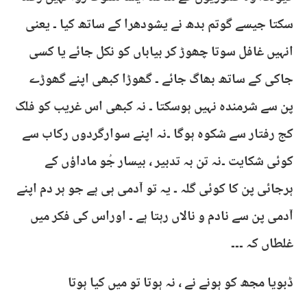
سکتا جیسے گوتم بدھ نے یشودھرا کے ساتھ کیا ۔ یعنی
انہیں غافل سوتا چھوڑ کر بیاباں کو نکل جائے یا کسی
جاکی کے ساتھ بھاگ جائے ۔ گھوڑا کبھی اپنے گھوڑے
پن سے شرمندہ نہیں ہوسکتا ۔ نہ کبھی اس غریب کو فلک
کج رفتار سے شکوہ ہوگا ۔نہ اپنے سوارگردوں رکاب سے
کوئی شکایت ۔نہ تن بہ تدبیر ، بیسار جُو ماداؤں کے
ہرجائی پن کا کوئی گلہ ۔ یہ تو آدمی ہی ہے جو ہر دم اپنے
آدمی پن سے نادم و نالاں رہتا ہے ۔ اوراس کی فکر میں
غلطاں کہ ۔۔۔
ڈبویا مجھ کو ہونے نے ، نہ ہوتا تو میں کیا ہوتا