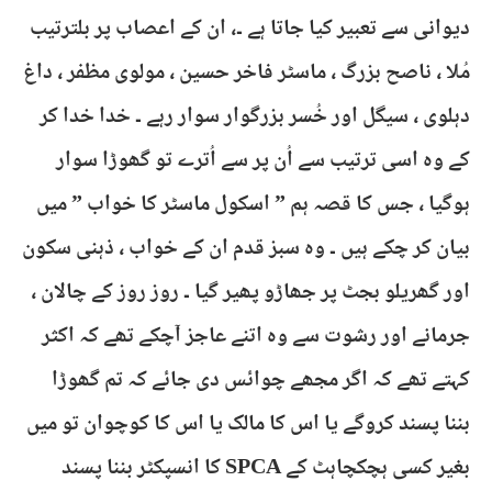
دیوانی سے تعبیر کیا جاتا ہے ۔، ان کے اعصاب پر بلترتیب
مُلا ، ناصح بزرگ ، ماسٹر فاخر حسین ، مولوی مظفر ، داغ
دہلوی ، سیگل اور خُسر بزرگوار سوار رہے ۔ خدا خدا کر
کے وہ اسی ترتیب سے اُن پر سے اُترے تو گھوڑا سوار
ہوگیا ، جس کا قصہ ہم ” اسکول ماسٹر کا خواب ” میں
بیان کر چکے ہیں ۔ وہ سبز قدم ان کے خواب ، ذہنی سکون
اور گھریلو بجٹ پر جھاڑو پھیر گیا ۔ روز روز کے چالان ،
جرمانے اور رشوت سے وہ اتنے عاجز آچکے تھے کہ اکثر
کہتے تھے کہ اگر مجھے چوائس دی جائے کہ تم گھوڑا
بننا پسند کروگے یا اس کا مالک یا اس کا کوچوان تو میں
بغیر کسی ہچکچاہٹ کے SPCA کا انسپکٹر بننا پسند