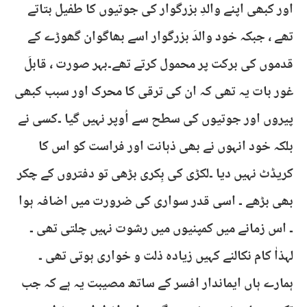
اور کبھی اپنے والدِ بزرگوار کی جوتیوں کا طفیل بتاتے
تھے ، جبکہ خود والدَ بزرگوار اسے بھاگوان گھوڑے کے
قدموں کی برکت پر محمول کرتے تھے۔بہر صورت ، قابلَ
غور بات یہ تھی کہ ان کی ترقی کا محرک اور سبب کبھی
پیروں اور جوتیوں کی سطح سے اُوپر نہیں گیا ۔کسی نے
بلکہ خود انہوں نے بھی ذہانت اور فراست کو اس کا
کریڈٹ نہیں دیا ۔لکڑی کی بِکری بڑھی تو دفتروں کے چکر
بھی بڑھے ۔ اسی قدر سواری کی ضرورت میں اضافہ ہوا
۔ اس زمانے میں کمپنیوں میں رشوت نہیں چلتی تھی ۔
لہذاٰ کام نکالنے کہیں زیادہ ذلت و خواری ہوتی تھی ۔
ہمارے ہاں ایماندار افسر کے ساتھ مصیبت یہ ہے کہ جب