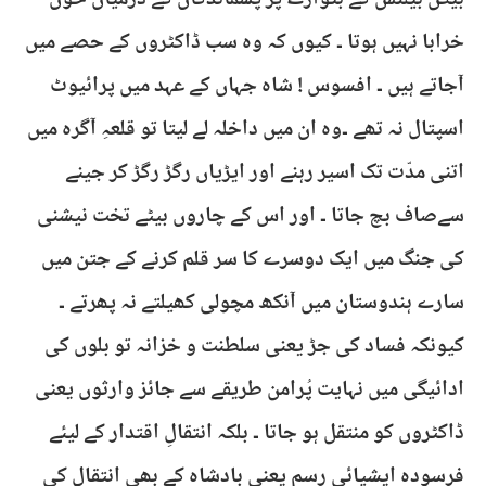
بیکن بیلنس کے بٹوارے پر پسماندگان کے درمیان خون
خرابا نہیں ہوتا ۔ کیوں کہ وہ سب ڈاکٹروں کے حصے میں
آجاتے ہیں ۔ افسوس ! شاہ جہاں کے عہد میں پرائیوٹ
اسپتال نہ تھے ۔وہ ان میں داخلہ لے لیتا تو قلعہِ آگرہ میں
اتنی مدّت تک اسیر رہنے اور ایڑیاں رگڑ رگڑ کر جینے
سےصاف بچ جاتا ۔ اور اس کے چاروں بیٹے تخت نیشنی
کی جنگ میں ایک دوسرے کا سر قلم کرنے کے جتن میں
سارے ہندوستان میں آنکھ مچولی کھیلتے نہ پھرتے ۔
کیونکہ فساد کی جڑ یعنی سلطنت و خزانہ تو بلوں کی
ادائیگی میں نہایت پُرامن طریقے سے جائز وارثوں یعنی
ڈاکٹروں کو منتقل ہو جاتا ۔ بلکہ انتقالِ اقتدار کے لیئے
فرسودہ ایشیائی رسم یعنی بادشاہ کے بھی انتقال کی