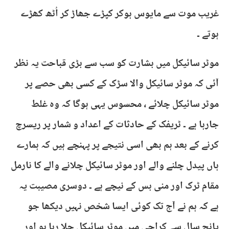
غریب موت سے مایوس ہوکر کپڑے جھاڑ کر اُٹھ کھڑے
ہوتے ۔
موٹر سائیکل میں بشارت کو سب سے بڑی قباحت یہ نظر
آئی کہ موٹر سائیکل والا سڑک کے کسی بھی حصے پر
موٹر سائیکل چلائے ، محسوس یہی ہوگا کہ وہ غلط
جارہا ہے ۔ ٹریفک کے حادثات کے اعداد و شمار پر ریسرچ
کرنے کے بعد ہم بھی اسی نتیجے پر پہنچے ہیں کہ ہمارے
ہاں پیدل چلنے والے اور موٹر سائیکل چلانے والے کا نارمل
مقام ٹرک اور منی بس کے نیچے ہے ۔ دوسری مصیبت یہ
ہے کہ ہم نے آج تک کوئی ایسا شخص نہیں دیکھا جو
پانچ سال سے کراچی میں موٹر سائیکل چلا رہا ہو اور