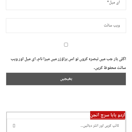
اگلی بار جب میں تبصرہ کروں تو اس براؤزر میں میرا نام، ای میل اور ویب
سائٹ محفوظ کریں۔
اردو بابا سرچ انجن