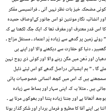
کوئی مضحکہ خیز بات نظر نہیں آتی ۔ فرانسیسی مفّکر
اور انشائیہ نگار مونتین تو اس جانور کےاوصافِ حمیدہ
کا اس قدر معترف اور معّرف تھا کہ ایک جگہ لکھتا ہے کہ
” روئے زمین پر گدھے سے زیادہ پُر اعتماد ، مستقل مزاج ،
گھمبیر ، دنیا کو حقارت سے دیکھنے والا اور اپنے ہی
دھیان اور دُھن میں مگن رہنے والا اور کوئی ذی روح نہین
ملے گا ۔ ” ہم ایشیائی دراصل گدھے کو اس لیئے ذلیل
سمجھتے ہیں کہ اس میں کچھ انسانی خصوصیات پائی
جاتی ہیں ۔ مثلاً یہ کہ اپنی سہار اور بساط سے زیادہ
بوجھ اُٹھاتا ہے اور جتنا زیادہ پٹتا اور بھوکوں مرتا ہے ۔
اتنا ہی اپنے آقا کا مطیع و فرماں بردار اور شُکر گذار ہوتا