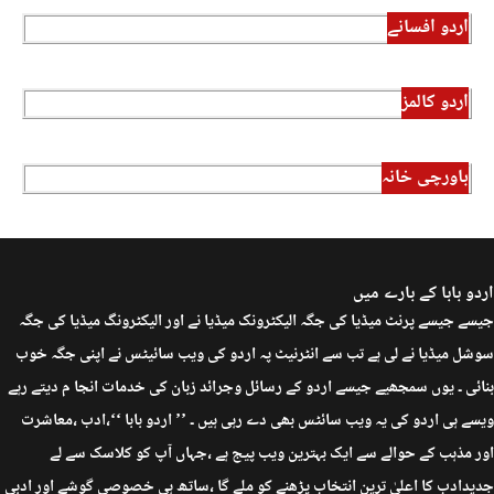
اردو افسانے
اردو کالمز
باورچی خانہ
اردو بابا کے بارے میں
جیسے جیسے پرنٹ میڈیا کی جگہ الیکٹرونک میڈیا نے اور الیکٹرونگ میڈیا کی جگہ
سوشل میڈیا نے لی ہے تب سے انٹرنیٹ پہ اردو کی ویب سائیٹس نے اپنی جگہ خوب
بنائی ۔ یوں سمجھیے جیسے اردو کے رسائل وجرائد زبان کی خدمات انجا م دیتے رہے
ویسے ہی اردو کی یہ ویب سائٹس بھی دے رہی ہیں ۔ ’’ اردو بابا ‘‘،ادب ،معاشرت
اور مذہب کے حوالے سے ایک بہترین ویب پیج ہے ،جہاں آپ کو کلاسک سے لے
جدیدادب کا اعلیٰ ترین انتخاب پڑھنے کو ملے گا ،ساتھ ہی خصوصی گوشے اور ادبی