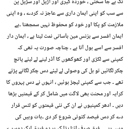
تک بے جا سختی ، خوردہ گیری اور اڑیل اور سڑیل پن
سے سب کو اپنی ایمان داری سے عاجز نہ کردے ، وہ اپنی
ملازمت کو پکا اور خود کو محفوظ نہیں سمجھتا ۔بے
ایمان افسر سے بزنس مین بآسانی نمٹ لیتا ہے ، ایمان دار
افسر سے اسے ہول آتا ہے ۔ چناچہ صورت یہ تھی کہ
کمپنی سے لکڑی اور کھوکھوں کا آڈر لینے لے لیئے پانچ
چکر لگائیں تو بل کی وصولی لے لیئے دس چکر لگانے پڑتے
تھے ۔ جب سے کمپنی لیچڑ ہوئیں ، انہوں نے دس پہروں کا
کرایہ اور محنت بھی لاگت میں شامل کر کے قیمتیں بڑھا
دیں ۔ ادھر کمپنیوں نے ان کی نئی قیمتوں کو لٹس قرار
دے کر دس فیصد کٹوتی شروع کر دی ۔بات وہیں کی
وہیں رہی ۔ فرق صرف اتنا پڑا کہ ہر دو فریق ایک دوسرے