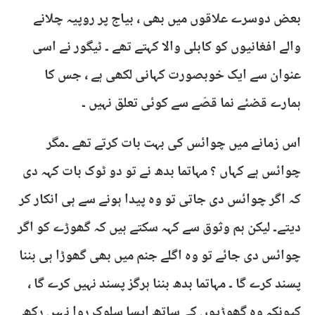
بعض دوسرے علاقوں میں بھی ، بیاج پر روپیہ چلانے
والے افغانیوں کو کابلی والا کہتے تھے ۔ ٹیگور نے اسی
عنوان سے ایک خوبصورت کہانی لکھی ہے ، جس کا
ہمارے قضئے نما قصّے سے کوئی تعلق نہیں ۔
اس زمانے میں چوائس کی بہت بات کرتے تھے ۔مگر
چوائس ہے کہاں ؟ مہاتما بدھ نے تو دو ٹوک بات کہہ دی
کہ اگر چوائس دی جاتی تو وہ پیدا ہونے سے ہی انکار کر
دیتے۔ لیکن ہم وثوق سے کہہ سکتے ہیں کہ گھوڑے کو اگر
چوائس دی جائے تو وہ اگلے جنم میں بھی گھوڑا ہی بننا
پسند کرے گا ۔ مہاتما بدھ بننا ہرگز پسند نہیں کرے گا ،
کیونکہ وہ گھوڑیوں کے ساتھ ایسا سلوک روا نہیں رکھ