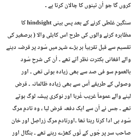
کروں گا جو اُن تینوں کا چالان کرتا ہے ۔
سنگین غلطی کرنے کے بعد پس بینی hindsight کا
مظاہرہ کرنے والوں کی طرح اس کابلی والا ( برصغیر کی
تقسیم سے قبل تقربیاّ ہر بڑے شہر میں سُود پر قرضہ دینے
والے افغانی بکثرت نظر آتے تھے ۔ اُن کی شرحِ سُود
بالعموم سو فی صد سے بھی زیادہ ہوتی تھی ۔ اور
وصولی کے طریقے اُس سے بھی زیادہ ظالمانہ ۔ قرض
لینے والے عموماً غریب غُربا اور نوکری پیشہ لوگ ہوتے
تھے ۔ جس نے اُن سے ایک دفعہ قرض لیا ، وہ تادمِ مرگ
سُود ہی ادا کرتا رہتا تھا ۔اورتادمِ مرگ زراصِل اور خان
صاحب سر پر جُوں کے تُوں کھڑے رہتے تھے ۔ بنگال اور