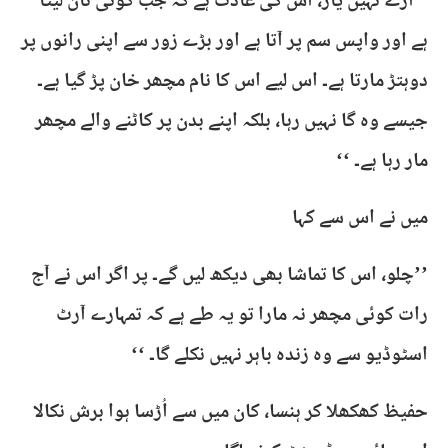
’’ارے نہیں یار، اس کی عادت ہے کہ جب کوئی تان لیتا
ہے اور واپس سم پر آتا ہے اور بڑے زور سے اپنی رانوں پر
دوہتڑ مارتا ہے۔ اس لیے اس کا نام مچھر خان پڑ گیا ہے۔
جیسے وہ گا نہیں رہا، بلکہ اپنے بدن پر کاٹنے والے مچھر
مار رہا ہے۔ ‘‘
میں نے اس سے کہا
’’چلو، اس کا تماشا بھی دیکھ لیں گے۔ پر اگر اس نے آج
رات کوئی مچھر نہ مارا تو یہ طے ہے کہ تمہارے آرٹ
اسٹوڈیو سے وہ زندہ باہر نہیں نکلے گا۔ ‘‘
حفیظ کھکھلا کر ہنسا، کان میں سے اُڑسا ہوا برش نکالا