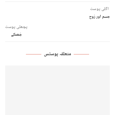
اگلی پوسٹ
جسم اور رُوح
پچھلی پوسٹ
جُھمکے
متعلقہ پوسٹس