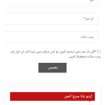
اگلی بار جب میں تبصرہ کروں تو اس براؤزر میں میرا نام، ای میل اور
ویب سائٹ محفوظ کریں۔
اردو بابا سرچ انجن