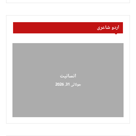
اردو شاعری
انسانیت
جولائی 31, 2026