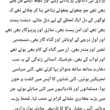
بزازی کی دکانوں پر پادتے رہتے اور کچھ ایسے من چلے
بھی تھے جو چھوٹے چھوٹے پٹاخے بنا کر چلاتے تھے کہ
لوگوں کے دل ایک لحظے کے لیے دہل جاتے۔ دہشت پسند
بھی تھے اور امن پسند بھی۔ نمازی اور پرہیزگار بھی تھے
اور اول درجے کے اوباش اور گناہ گار بھی۔ مسجدیں
تھیں اور مندر بھی۔ ان میں گناہ کے کام بھی ہوتے تھے
اور ثواب کے بھی۔ غرضیکہ انسانی زندگی کے یہ سب
دھارے ساتھ ساتھ متواتر بہا کرتے تھے۔ کئی سیاسی
تحریکیں ہوئیں۔ کئی غنڈوں کا آپس میں کشت و خون
ہوا۔ مسلمانوں اور قادیانیوں میں کئی مباہلے ہوئے، جن
میں بڑے جغادری علمائے کرام نے حصہ لیا۔ قحط پڑے،
وبائیں آئیں۔ جلیاں والا کا تاریخی حادثہ ہوا، ہزاروں