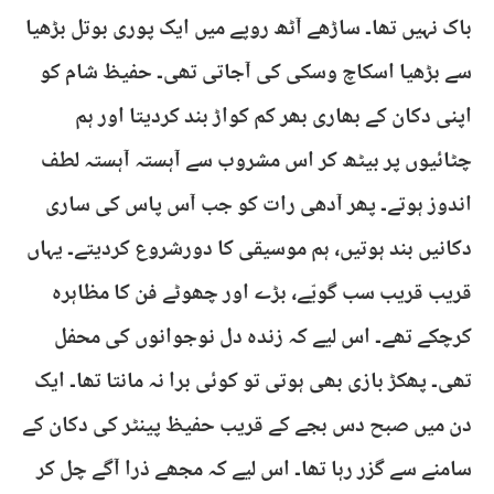
باک نہیں تھا۔ ساڑھے آٹھ روپے میں ایک پوری بوتل بڑھیا
سے بڑھیا اسکاچ وسکی کی آجاتی تھی۔ حفیظ شام کو
اپنی دکان کے بھاری بھر کم کواڑ بند کردیتا اور ہم
چٹائیوں پر بیٹھ کر اس مشروب سے آہستہ آہستہ لطف
اندوز ہوتے۔ پھر آدھی رات کو جب آس پاس کی ساری
دکانیں بند ہوتیں، ہم موسیقی کا دورشروع کردیتے۔ یہاں
قریب قریب سب گویّے، بڑے اور چھوٹے فن کا مظاہرہ
کرچکے تھے۔ اس لیے کہ زندہ دل نوجوانوں کی محفل
تھی۔ پھکڑ بازی بھی ہوتی تو کوئی برا نہ مانتا تھا۔ ایک
دن میں صبح دس بجے کے قریب حفیظ پینٹر کی دکان کے
سامنے سے گزر رہا تھا۔ اس لیے کہ مجھے ذرا آگے چل کر