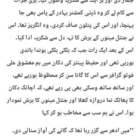
جھاڑ دی اور ہر ایک سے شکریہ وصول کیا۔ بڑی جرأت
سے کام لے کر وہ ڈپٹی کمشنر بہادر کے پاس بھی جا
پہنچا، اور اس کی پتلون صاف کردی۔ وہ انگریز تھا۔ اس
نے جنٹل مینوں کے برش کا تہہ دل سے شکریہ ادا کیا۔
اس کے بعد ایک رات جب کہ ہلکی ہلکی بوندا باندی
ہورہی تھی اور حفیظ پینٹر کی دکان میں ہم معشوق علی
فوٹو گرافر سے اس کا گانا سن کر محظوظ ہورہے تھے،
اور ساتھ ساتھ وسکی بھی پی رہے تھے، کہ اچانک دکان
کا پھاٹک نما دروازہ کھلا اور جنٹل مینوں کا برش نمودار
ہوا۔ اس نے ہم سب سے مخاطب ہو کر کہا
’’میں ادھر سے گزر رہا تھا کہ گانے کی آواز سنائی دی۔