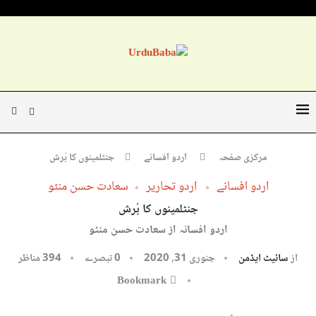
مرکزی صفحہ
اردو افسانے
جنٹلمینوں کا بُرش
اردو افسانے
اردو تحاریر
سعادت حسن منٹو
جنٹلمینوں کا بُرش
اردو افسانہ از سعادت حسن منٹو
از
سائیٹ ایڈمن
جنوری 31, 2020
0 تبصرے
394
مناظر
Bookmark