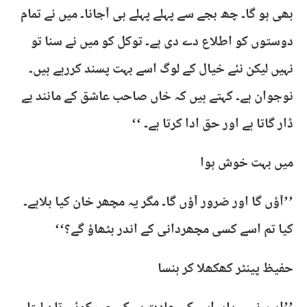
بھی ہو گا۔ چھ بجے سے پہلے پہلے ہی آجانا۔ میں نے تمام
دوستوں کو اطلاع دے دی ہے۔ توکل کو میں نے سنا تو
نہیں لیکن نئے خیال کے لوگ اسے بہت پسند کررہے ہیں۔
نوجوان ہے۔ کہتے ہیں کہ خاں صاحب عاشق کے مانند بے
ڈار گاتا ہے اور حق ادا کرتا ہے۔ ‘‘
میں بہت خوش ہوا
’’آؤں گا اور ضرور آؤں گا۔ مگر یہ مچھر خان کیا بلاہے۔
کیا تم اسے کسی مچھردانی کے اندر بٹھاؤ گے؟‘‘
حفیظ پینٹر کھکھلا کر ہنسا