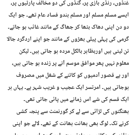
غنڈوں، رنڈی بازی پر، گنڈوں کی دو مخالف پارٹیوں پر،
ایسے مسلم مسلم اور مسلم ہندو فساد عام تھے۔ جو ایک
دو دن اپنی دھاک بٹھا کر جھاگ کے مانند غائب ہو جاتے۔
گرمی کی پہلی پیلی بھڑوں کے مانند جو اپنے اردگرد جالا
تن لیتی ہیں اوربظاہر بالکل مردہ ہو جاتی ہیں۔ لیکن
معلوم نہیں پھر موافق موسم آنے پر زندہ ہو جاتی ہیں،
اور بے قصور آدمیوں کو کاٹنے کے شغل میں مصروف
ہوجاتی ہیں۔ امرتسر ایک عجیب و غریب شہر ہے۔ یہاں ہر
ایک قسم کی شے اس زمانے میں پائی جاتی تھی۔
بھنگنوں کی لڑائی سے لے کر گورنمنٹ سے پنجہ کشی
کرنے تک۔ لوگ بھی بھانت بھانت کے تھے۔ لالے جو اپنی