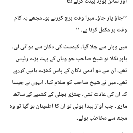
اور سائن بورڈ پینٹ کرنے لگا
’’جاؤ یار جاؤ۔ میرا وقت ہرج کررہے ہو۔ مجھے یہ کام
وقت پر مکمل کرنا ہے۔ ‘‘
میں وہاں سے چلا گیا۔ کیمسٹ کی دکان سے دوائی لی۔
باہر نکلا تو شیخ صاحب جو وہاں کے بہت بڑے رئیس
تھے، ان سے دو آدمی دکان کے پاس کھڑے باتیں کررہے
تھے۔ میں نے شیخ صاحب کو سلام کیا۔ انہوں نے جیسا
کہ ان کی عادت تھی، چھڑی بجلی کے کھمبے کے ساتھ
ماری۔ جب آواز پیدا ہوئی تو ان کا اطمینان ہو گیا تو وہ
مجھ سے مخاطب ہوئے۔