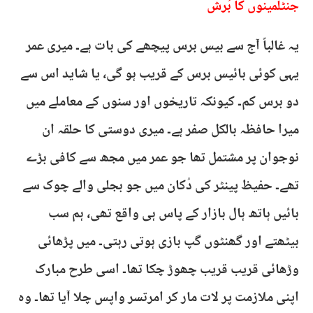
جنٹلمینوں کا بُرش
یہ غالباً آج سے بیس برس پیچھے کی بات ہے۔ میری عمر
یہی کوئی بائیس برس کے قریب ہو گی، یا شاید اس سے
دو برس کم۔ کیونکہ تاریخوں اور سنوں کے معاملے میں
میرا حافظہ بالکل صفر ہے۔ میری دوستی کا حلقہ ان
نوجوان پر مشتمل تھا جو عمر میں مجھ سے کافی بڑے
تھے۔ حفیظ پینٹر کی دُکان میں جو بجلی والے چوک سے
بائیں ہاتھ ہال بازار کے پاس ہی واقع تھی، ہم سب
بیٹھتے اور گھنٹوں گپ بازی ہوتی رہتی۔ میں پڑھائی
وڑھائی قریب قریب چھوڑ چکا تھا۔ اسی طرح مبارک
اپنی ملازمت پر لات مار کر امرتسر واپس چلا آیا تھا۔ وہ