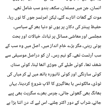
انسان، جن میں مسلمان، سکھ، ہندو سب شامل تھے،
موت کے گھاٹ اتارے گئے، لیکن امرتسر جوں کا توں رہا۔
حفیظ پینٹر کی دکان پر یوں تو دنیا بھر کے سیاسی،
مجلسی اور معاشی مسائل پر تبادلہ خیالات اور بحث
ہوتی رہتی، مگر بڑے خام انداز میں۔ اصل میں وہ سب کے
سب آرٹسٹ تھے۔ گو نیم رس۔ ان کو دراصل موسیقی سے
شغف تھا۔ کوئی طبلے کی جوڑی اٹھا لیتا، کوئی ستار،
کوئی سارنگی اور کوئی تانبورہ ہاتھ میں لے کر میاں کی
ٹوڈی، مالکونس یا بھاگیری کا الاپ شروع کردیتا۔ یہاں
بھانگ بھی گھوٹی جاتی، چرس بھرے سگریٹ بھی پِیے
جاتے، شراب کے دور اکثر چلتے۔ اس لیے کہ دن اتنا بڑا بے