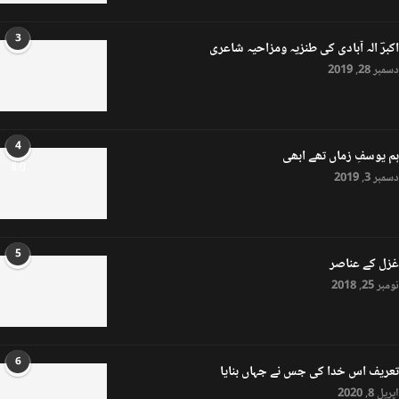
3
اکبرؔ الہ آبادی کی طنزیہ ومزاحیہ شاعری
دسمبر 28, 2019
4
ہم یوسفِ زماں تھے ابھی
8.0
دسمبر 3, 2019
5
غزل کے عناصر
نومبر 25, 2018
6
تعریف اس خدا کی جس نے جہاں بنایا
اپریل 8, 2020