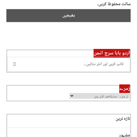
سائٹ محفوظ کریں۔
اردو بابا سرچ انجن
زمرے
تازہ ترین
مشہور