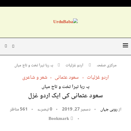
مرکزی صفحہ
اردو غزلیات
یہ رہا تیرا تخت و تاج میاں
اردو غزلیات
سعود عثمانی
شعر و شاعری
یہ رہا تیرا تخت و تاج میاں
سعود عثمانی کی ایک اردو غزل
از
روبی جہاں
دسمبر 27, 2019
0 تبصرے
561
مناظر
Bookmark