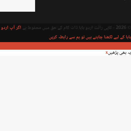
© 2026 - کاپی رائٹ اردو بابا ڈاٹ کام کے حق میں محفوظ ہے
اگر آپ اردو
بابا کے لیے لکھنا چاہتے ہیں تو ہم سے رابطہ کریں
یہ بھی پڑھیں
x