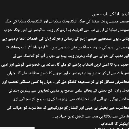
اردو بابا کے بارے میں
جیسے جیسے پرنٹ میڈیا کی جگہ الیکٹرونک میڈیا نے اور الیکٹرونگ میڈیا کی جگہ
سوشل میڈیا نے لی ہے تب سے انٹرنیٹ پہ اردو کی ویب سائیٹس نے اپنی جگہ خوب
بنائی ۔ یوں سمجھیے جیسے اردو کے رسائل وجرائد زبان کی خدمات انجا م دیتے رہے
ویسے ہی اردو کی یہ ویب سائٹس بھی دے رہی ہیں ۔ ’’ اردو بابا ‘‘،ادب ،معاشرت
اور مذہب کے حوالے سے ایک بہترین ویب پیج ہے ،جہاں آپ کو کلاسک سے لے
جدیدادب کا اعلیٰ ترین انتخاب پڑھنے کو ملے گا ،ساتھ ہی خصوصی گوشے اور ادبی
تقریبات سے لے کر تحقیق وتنقید،تبصرے اور تجزیے کا عمیق مطالعہ ملے گا ۔جہاں
معاشرتی مسائل کو لے کر سنجیدہ گفتگو ملے گی ۔ جہاں بِنا کسی مسلکی تعصب اور
فرقہ وارنہ کج بحثی کے بجائے علمی سطح پر مذہبی تجزیوں سے بہترین رہنمائی
حاصل ہوگی ۔ تو آئیے اپنی تخلیقات سے اردو بابا کے ویب پیج کوسجائیے اور
معاشرے میں پھیلی بے چینی اور انتشار کو دورکیجیے کہ معاشرے کو جہالت کی
تاریکی سے نکالنا ہی سب سے افضل ترین جہاد ہے ۔
ایڈیٹر کا انتخاب