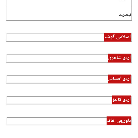
تبصرے
اسلامی گوشہ
اردو شاعری
اردو افسانے
اردو کالمز
باورچی خانہ