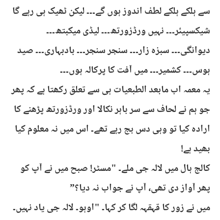
سے ہلکے ہلکے لطف اندوز ہوں گے۔۔۔ لیکن ٹھیک ہی رہے گا
شیکسپیئر۔۔۔ نہیں ورڈزورتھ۔۔۔ لیڈی میکبتھ۔۔۔
دیوانگی۔۔۔ سبزہ زار۔۔۔ سنجر سنجر۔۔۔ بادبہاری۔۔۔ صید
ہوس۔۔۔ کشمیر۔۔۔ میں آفت کا پرکالہ ہوں۔۔۔
یہ معمہ اب مابعد الطبعیات ہی سے تعلق رکھتا ہے کہ پھر
جو ہم نے لحاف سے سر باہر نکالا اور ورڈزورتھ پڑھنے کا
ارادہ کیا تو وہی دس بج رہے تھے۔ اس میں نہ معلوم کیا
بھید ہے!
کالج ہال میں لالہ جی ملے۔ "مسٹر! صبح میں نے آپ کو
پھر آواز دی تھی، آپ نے جواب نہ دیا؟”
میں نے زور کا قہقہہ لگا کر کہا۔ "اوہو۔ لالہ جی یاد نہیں۔