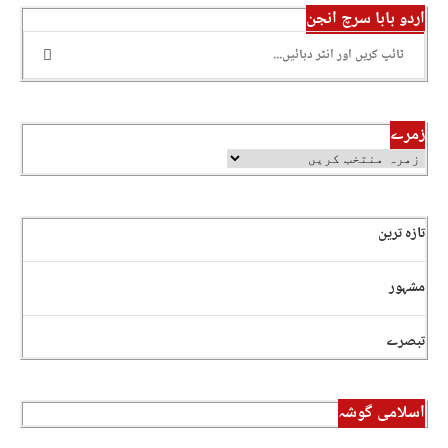
اردو بابا سرچ انجن
زمرے
تازہ ترین
مشہور
تبصرے
اسلامی گوشہ