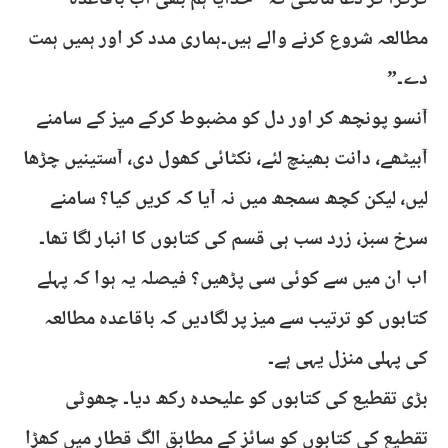
گڑگڑا کر دعا مانگی کہ "خدایا ہم بھی اب باقاعدہ
مطالعہ شروع کرنے والے ہیں۔ہماری مدد کر اور ہمیں ہمت
دے۔”
آنسو پونچھ کر اور دل کو مضبوط کرکے میز کے سامنے
آبیٹھے، دانت بھینچ لئے، نکٹائی کھول دی، آستینیں چڑھا
لیں، لیکن کچھ سمجھ میں نہ آيا کہ کریں کیا؟ سامنے
سرخ سبز، زرد سب ہی قسم کی کتابوں کا انبار لگا تھا۔
اب ان میں سے کوئی سی پڑھیں؟ فیصلہ یہ ہوا کہ پہلے
کتابوں کو ترتیب سے میز پر لگادیں کہ باقاعدہ مطالعہ
کی پہلی منزل یہی ہے۔
بڑی تقطیع کی کتابوں کو علیحدہ رکھ دیا۔ چھوٹی
تقطیع کی کتابوں کو سائز کے مطابق الگ قطار میں کھڑا