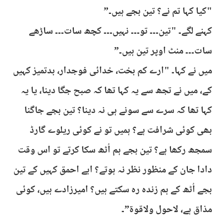
"کیا کہا تم نے؟ تین بجے ہیں۔”
کہنے لگے۔ "تین۔۔۔ تو۔۔۔ نہیں۔۔۔ کچھ سات۔۔۔ ساڑھے
سات۔۔۔ منٹ اوپر تین ہیں۔”
میں نے کہا۔ "ارے کم بخت، خدائی فوجدار، بدتمیز کہیں
کے، میں نے تجھ سے یہ کہا تھا کہ صبح جگا دینا، یا یہ
کہا تھا کہ سرے سے سونے ہی نہ دینا؟ تین بجے جاگنا
بھی کوئی شرافت ہے؟ ہمیں تو نے کوئی ریلوے گارڈ
سمجھ رکھا ہے؟ تین بجے ہم اُٹھ سکا کرتے تو اس وقت
دادا جان کے منظور نظر نہ ہوتے؟ ابے احمق کہیں کے تین
بجے اُٹھ کے ہم زندہ رہ سکتے ہیں؟ امیرزادے ہیں، کوئی
مذاق ہے، لاحول ولاقوة”۔