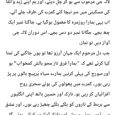
لالہ جی مرعوب سے ہو کر چل دیئے۔ اور ہم اپنے زہد واتقا
کی مسکینی میں سر نیچا کئے کمرے کی طرف چلے آئے۔
اب یہی ہمارا روزمرہ کا معمول ہوگیا ہے۔ جاگنا نمبر ایک
چھ بجے۔ جگانا نمبر دو دس بجے۔ اس دوران لالہ جی
آواز دیں تو نماز۔
جب دل مرحوم ایک جہان آرزو تھا تو یوں جاگنے کی تمنا
کیا کرتے تھے کہ "ہمارا فرق ناز محو بالش کمخواب” ہو
اور سورج کی پہلی کرنیں ہمارے سیاہ پُرپیچ بالوں پر پڑ
رہی ہوں۔ کمرے میں پھولوں کی بوئے سحری روح
افزائیاں کر رہی ہو۔ نازک اور حسین ہاتھ اپنی انگلیوں
سے بربط کے تاروں کو ہلکے ہلکے چھیڑ رہے ہوں۔ اور عشق