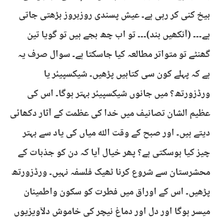
بیخ کنی کر رہی ہے۔ عیش پسندی روزبروز بڑھتی جاتی
ہے۔۔۔ (آنکھیں بند)۔۔۔ تو اب چھ بجے ہیں تو گویا تین
گھنٹے تو متواتر مطالعہ کیا جاسکتا ہے۔ سوال صرف یہ
ہے کہ پہلے کون سی کتابیں پڑھیں۔ شیکسپیئر یا
ورڈزورتھ؟ میں جانوں شیکسپیئر بہتر ہوگا۔ اس کی
عظیم الشان تصانیف میں خدا کی عظمت کے آثار دکھائی
دیتے ہیں۔ اور صبح کے وقت الله میاں کی یاد سے بہتر
چیز کیا ہوسکتی ہے؟ پھر خیال آیا کہ دن کو جذبات کے
محشرستان سے شروع کرنا ٹھیک فلسفہ نہیں۔ ورڈزورتھ
پڑھیں۔ اس کے اوراق میں فطرت کو سکون واطمینان
میسر ہوگا اور دل اور دماغ نیچر کی خاموش دلآویزیوں