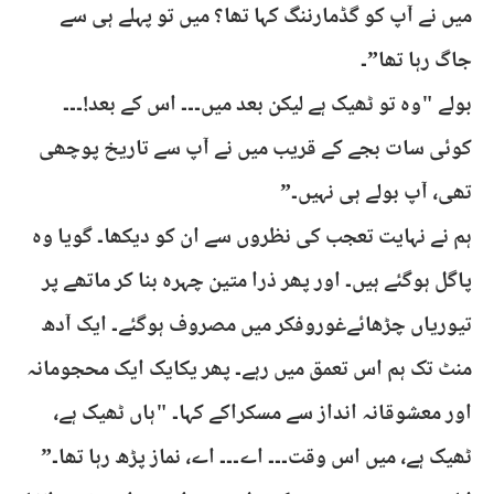
میں نے آپ کو گڈمارننگ کہا تھا؟ میں تو پہلے ہی سے
جاگ رہا تھا”۔
بولے "وہ تو ٹھیک ہے لیکن بعد میں۔۔۔ اس کے بعد!۔۔۔
کوئی سات بجے کے قریب میں نے آپ سے تاریخ پوچھی
تھی، آپ بولے ہی نہیں۔”
ہم نے نہایت تعجب کی نظروں سے ان کو دیکھا۔ گویا وہ
پاگل ہوگئے ہیں۔ اور پھر ذرا متین چہرہ بنا کر ماتھے پر
تیوریاں چڑھائےغوروفکر میں مصروف ہوگئے۔ ایک آدھ
منٹ تک ہم اس تعمق میں رہے۔ پھر یکایک ایک محجومانہ
اور معشوقانہ انداز سے مسکراکے کہا۔ "ہاں ٹھیک ہے،
ٹھیک ہے، میں اس وقت۔۔۔ اے۔۔۔ اے، نماز پڑھ رہا تھا۔”