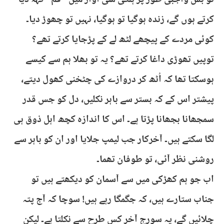
تو بس واجبی طور پر ہلکی سی آواز میں "قم” کہہ دیا
کرتے ہوں گے، زندہ ہوگیا تو ہوگیا، نہیں تو چھوڑ دیا۔
کوئی مردے کے پیچھے لٹھ لے کے پڑجایا کرتے تھے؟
توپیں تھوڑی داغا کرتے تھے؟ یہ تو بھلا ہم سے کیسے
ہوسکتا تھا کہ اُٹھ کر دروازے کی چٹخنی کھول دیتے،
پیشتر اس کے کہ بستر سے باہر نکلیں، دل کو جس قدر
سمجھانا بجھانا پڑتا ہے۔ اس کا اندازہ کچھ اہل ذوق ہی
لگا سکتے ہیں۔ آخرکار جب لیمپ جلایا اور ان کو باہر سے
روشنی نظر آئی، تو طوفان تھما۔
اب جو ہم کھڑکی میں سے آسمان کو دیکھتے ہیں تو
جناب ستارے ہیں، کہ جگمگا رہے ہیں! سوچا کہ آج پتہ
چلائیں گے، یہ سورج آخر کس طرح سے نکلتا ہے۔ لیکن