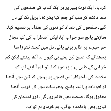
کردیا۔ ایک نوٹ پیپر پر ہر ایک کتاب کے صفحوں کی
تعداد لکھ کر سب کو جمع کیا پھر ۱۵۔اپریل تک کے دن
گنے۔ صفحوں کی تعداد کو دنوں کی تعداد پر تقسیم کیا۔
ساڑھے پانچ سو جواب آیا، لیکن اضطراب کی کیا مجال
جو چہرے پر ظاہر ہونے پائے۔ دل میں کچھ تھوڑا سا
پچھتائے کہ صبح تین بجے ہی کیوں نہ اُٹھ بیٹھے لیکن کم
خوابی کے طبی پہلو پر غور کیا۔ تو فوراً اپنے آپ کو
ملامت کی۔ آخرکار اس نتیجے پر پہنچے کہ تین بجے اُٹھنا
تو لغویات ہےالبتہ پانچ، چھ، سات بجے کے قریب اُٹھنا
معقول ہوگا۔ صحت بھی قائم رہے گی، اور امتحان کی
تیاری بھی باقاعدہ ہوگی۔ ہم خرماو ہم ثواب۔