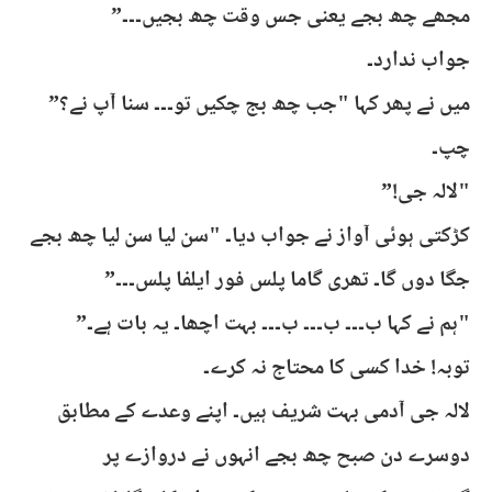
مجھے چھ بجے یعنی جس وقت چھ بجیں۔۔۔”
جواب ندارد۔
میں نے پھر کہا "جب چھ بج چکیں تو۔۔۔ سنا آپ نے؟”
چپ۔
"لالہ جی!”
کڑکتی ہوئی آواز نے جواب دیا۔ "سن لیا سن لیا چھ بجے
جگا دوں گا۔ تھری گاما پلس فور ایلفا پلس۔۔۔”
"ہم نے کہا ب۔۔۔ ب۔۔۔ ب۔۔۔ بہت اچھا۔ یہ بات ہے۔”
توبہ! خدا کسی کا محتاج نہ کرے۔
لالہ جی آدمی بہت شریف ہیں۔ اپنے وعدے کے مطابق
دوسرے دن صبح چھ بجے انہوں نے دروازے پر