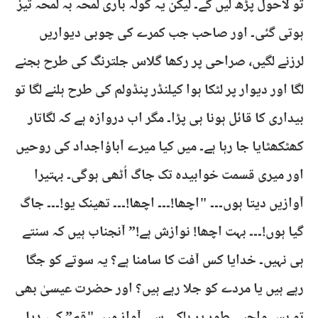
تو لاحول پڑھ لیں گے۔ لیکن یہ گولہ باری لمحہ بہ لمحہ تیز
ہوتی گئی۔ اور صاحب جب کمرے کی چوبی دیواریں
لرزنے لگیں، صراحی پر رکھا گلاس جلترنگ کی طرح بجنے
لگا اور دیوار پر لٹکا ہوا کیلنڈر پنڈولم کی طرح ہلنے لگا تو
بیداری کا قائل ہونا ہی پڑا۔ مگر اب دروازہ ہے کہ لگاتار
کھٹکھٹایا جا رہا ہے۔ میں کیا میرے آباؤاجداد کی روحیں
اور میری قسمت خوابیدہ تک جاگ اُٹھی ہوگی۔ بہتیرا
آوازیں دیتا ہوں۔۔۔ "اچھا!۔۔۔ اچھا!۔۔۔ تھینک یو!۔۔۔ جاگ
گیا ہوں!۔۔۔ بہت اچھا! نوازش ہے!” آنجناب ہیں کہ سنتے
ہی نہیں۔ خدایا کس آفت کا سامنا ہے؟ یہ سوتے کو جگا
رہے ہیں یا مردے کو جلا رہے ہیں؟ اور حضرت عیسیٰ بھی