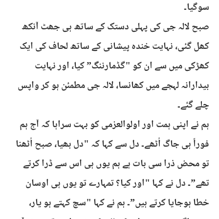
سوگیا۔
صبح لالہ جی کی پہلی دستک کے ساتھ ہی جھٹ آنکھ
کھل گئی، نہایت خندہ پیشانی کے ساتھ لحاف کی ایک
کھڑکی میں سے ان کو "گڈمارننگ” کیا، اور نہایت
بیدارانہ لہجے میں کھانسا، لالہ جی مطمئن ہو کر واپس
چلے گئے۔
ہم نے اپنی ہمت اور اولوالعزمی کو بہت سراہا کہ آج ہم
فوراً ہی جاگ اُٹھے۔ دل سے کہا کہ "دل بھیا، صبح اُٹھنا
تو محض ذرا سی بات ہے ہم یوں ہی اس سے ڈرا کرتے
تھے”۔ دل نے کہا "اور کیا؟ تمہارے تو یوں ہی اوسان
خطا ہوجایا کرتے ہیں”۔ ہم نے کہا "سچ کہتے ہو یار،