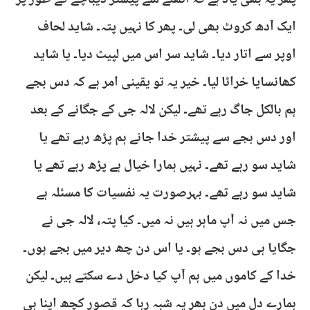
پھر یہ بھی یاد ہے کہ اُٹھنے سے پیشتر دیباچے کے طور پر
ایک آدھ کروٹ بھی لی۔ پھر کا نہیں پتہ۔ شاید لحاف
اوپر سے اتار دیا۔ شاید سر اس میں لپیٹ دیا۔ یا شاید
کھانسایا خراٹا لیا۔ خیر یہ تو یقینی امر ہے کہ دس بجے
ہم بالکل جاگ رہے تھے۔ لیکن لالہ جی کے جگانے کے بعد
اور دس بجے سے پیشتر خدا جانے ہم پڑھ رہے تھے یا
شاید سو رہے تھے۔ نہیں ہمارا خیال ہے پڑھ رہے تھے یا
شاید سو رہے تھے۔ بہرصورت یہ نفسیات کا مسئلہ ہے
جس میں نہ آپ ماہر ہیں نہ میں۔ کیا پتہ، لالہ جی نے
جگایا ہی دس بجے ہو۔ یا اس دن چھ دیر میں بجے ہوں۔
خدا کے کاموں میں ہم آپ کیا دخل دے سکتے ہیں۔ لیکن
ہمارے دل میں دن بھر یہ شبہ رہا کہ قصور کچھ اپنا ہی