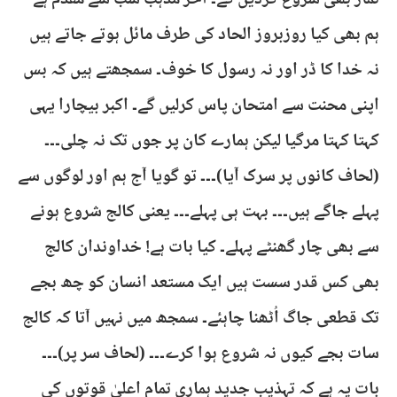
نماز بھی شروع کردیں گے۔ آخر مذہب سب سے مقدم ہے
ہم بھی کیا روزبروز الحاد کی طرف مائل ہوتے جاتے ہیں
نہ خدا کا ڈر اور نہ رسول کا خوف۔ سمجھتے ہیں کہ بس
اپنی محنت سے امتحان پاس کرلیں گے۔ اکبر بیچارا یہی
کہتا کہتا مرگیا لیکن ہمارے کان پر جوں تک نہ چلی۔۔۔
(لحاف کانوں پر سرک آیا)۔۔۔ تو گویا آج ہم اور لوگوں سے
پہلے جاگے ہیں۔۔۔ بہت ہی پہلے۔۔۔ یعنی کالج شروع ہونے
سے بھی چار گھنٹے پہلے۔ کیا بات ہے! خداوندان کالج
بھی کس قدر سست ہیں ایک مستعد انسان کو چھ بجے
تک قطعی جاگ اُٹھنا چاہئے۔ سمجھ میں نہیں آتا کہ کالج
سات بجے کیوں نہ شروع ہوا کرے۔۔۔ (لحاف سر پر)۔۔۔
بات یہ ہے کہ تہذیب جدید ہماری تمام اعلیٰ قوتوں کی