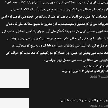
ویسے ہی اردو کی یہ ویب سائٹس بھی دے رہی ہیں ۔ ’’ اردو بابا ‘‘،ادب ،معاشرت
اور مذہب کے حوالے سے ایک بہترین ویب پیج ہے ،جہاں آپ کو کلاسک سے لے
جدیدادب کا اعلیٰ ترین انتخاب پڑھنے کو ملے گا ،ساتھ ہی خصوصی گوشے اور ادبی
تقریبات سے لے کر تحقیق وتنقید،تبصرے اور تجزیے کا عمیق مطالعہ ملے گا ۔جہاں
معاشرتی مسائل کو لے کر سنجیدہ گفتگو ملے گی ۔ جہاں بِنا کسی مسلکی تعصب اور
فرقہ وارنہ کج بحثی کے بجائے علمی سطح پر مذہبی تجزیوں سے بہترین رہنمائی
حاصل ہوگی ۔ تو آئیے اپنی تخلیقات سے اردو بابا کے ویب پیج کوسجائیے اور
معاشرے میں پھیلی بے چینی اور انتشار کو دورکیجیے کہ معاشرے کو جہالت کی
تاریکی سے نکالنا ہی سب سے افضل ترین جہاد ہے ۔
ایڈیٹر کا انتخاب
امتیاز الحق امتیاز کا شعری مجموعہ
اگست 7, 2026
پیر نصیر الدین نصیر کی نعتیہ شاعری
اگست 7, 2026