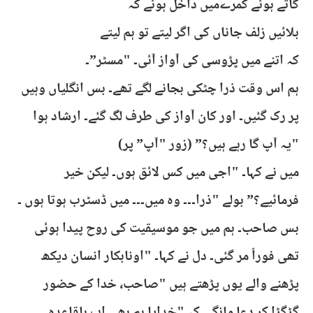
گاتے ہوئے کمرےمیں داخل ہوئے کہ
بلائیں زلف جاناں کی اگر لیتے تو ہم لیتے
کہ اتنے میں پڑوسی کی آواز آئی۔ "مسٹر”۔
ہم اس وقت ذرا چٹکی بجانے لگے تھے۔ بس انگلیاں وہیں
پر رک گئیں۔ اور کان آواز کی طرف لگ گئے۔ ارشاد ہوا
"یہ آپ گا رہے ہیں؟” (زور "آپ” پر)
میں نے کہا۔ "اجی میں کس لائق ہوں۔ لیکن خیر
فرمائیے؟” بولے "ذرا۔۔۔ وہ میں۔۔۔ میں ڈسٹرب ہوتا ہوں ۔
بس صاحب۔ ہم میں جو موسیقیت کی روح پیدا ہوئی
تھی فوراً مر گئی۔ دل نے کہا۔ "اونابکار انسان دیکھ
پڑھنے والے یوں پڑھتے ہیں "صاحب، خدا کے حضور