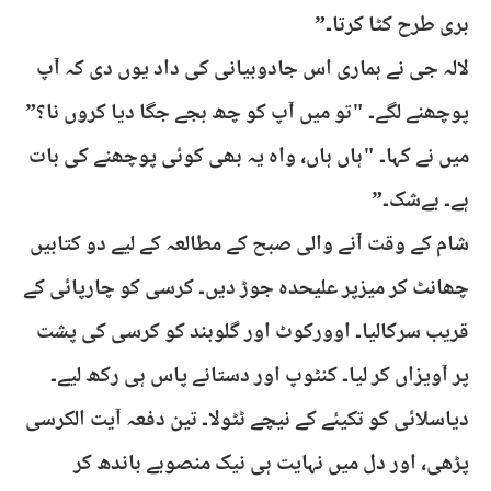
بری طرح کٹا کرتا۔”
لالہ جی نے ہماری اس جادوبیانی کی داد یوں دی کہ آپ
پوچھنے لگے۔ "تو میں آپ کو چھ بجے جگا دیا کروں نا؟”
میں نے کہا۔ "ہاں ہاں، واہ یہ بھی کوئی پوچھنے کی بات
ہے۔ بےشک۔”
شام کے وقت آنے والی صبح کے مطالعہ کے ليے دو کتابیں
چھانٹ کر میزپر علیحدہ جوڑ دیں۔ کرسی کو چارپائی کے
قریب سرکالیا۔ اوورکوٹ اور گلوبند کو کرسی کی پشت
پر آویزاں کر لیا۔ کنٹوپ اور دستانے پاس ہی رکھ ليے۔
دیاسلائی کو تکیئے کے نیچے ٹٹولا۔ تین دفعہ آیت الکرسی
پڑھی، اور دل میں نہایت ہی نیک منصوبے باندھ کر