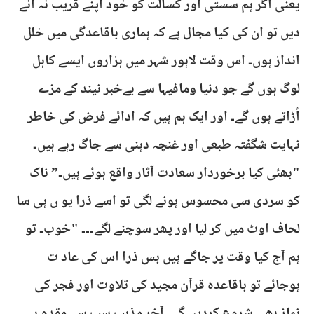
یعنی اگر ہم سستی اور کسالت کو خود اپنے قریب نہ آنے
دیں تو ان کی کیا مجال ہے کہ ہماری باقاعدگی میں خلل
انداز ہوں۔ اس وقت لاہور شہر میں ہزاروں ایسے کاہل
لوگ ہوں گے جو دنیا ومافیہا سے بےخبر نیند کے مزے
اُڑاتے ہوں گے۔ اور ایک ہم ہیں کہ ادائے فرض کی خاطر
نہایت شگفتہ طبعی اور غنچہ دہنی سے جاگ رہے ہیں۔
"بھئی کیا برخوردار سعادت آثار واقع ہوئے ہیں۔” ناک
کو سردی سی محسوس ہونے لگی تو اسے ذرا یو ں ہی سا
لحاف اوٹ میں کر لیا اور پھر سوچنے لگے۔۔۔ "خوب۔ تو
ہم آج کیا وقت پر جاگے ہیں بس ذرا اس کی عاد ت
ہوجائے تو باقاعدہ قرآن مجید کی تلاوت اور فجر کی