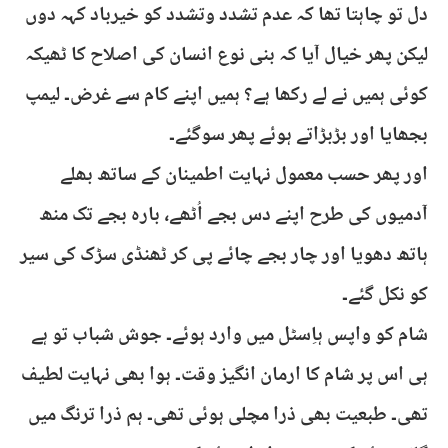
دل تو چاہتا تھا کہ عدم تشدد وتشدد کو خیرباد کہہ دوں
لیکن پھر خیال آیا کہ بنی نوع انسان کی اصلاح کا ٹھیکہ
کوئی ہمیں نے لے رکھا ہے؟ ہمیں اپنے کام سے غرض۔ لیمپ
بجھایا اور بڑبڑاتے ہوئے پھر سوگئے۔
اور پھر حسب معمول نہایت اطمینان کے ساتھ بھلے
آدمیوں کی طرح اپنے دس بجے اُٹھے، بارہ بجے تک منھ
ہاتھ دھویا اور چار بجے چائے پی کر ٹھنڈی سڑک کی سیر
کو نکل گئے۔
شام کو واپس ہاِسٹل میں وارد ہوئے۔ جوش شباب تو ہے
ہی اس پر شام کا ارمان انگیز وقت۔ ہوا بھی نہایت لطیف
تھی۔ طبعیت بھی ذرا مچلی ہوئی تھی۔ ہم ذرا ترنگ میں