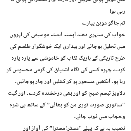
میں ڈوبی ہوئی سریلی اور نازک آواز مسکراتی ہوئی گا
رہی ہو!
تم جاگو موہن پیارے
خواب کی سنہری دھند آہستہ آہستہ موسیقی کی لہروں
میں تحلیل ہوجائے اور بیداری ایک خوشگوار طلسم کی
طرح تاریکی کے باریک نقاب کو خاموشی سے پارہ پارہ
کردے چہرہ کسی کی نگاہ اشتیاق کی گرمی محسوس کر
رہا ہو۔ آنکھیں مسحور ہو کر کھلیں اور چار ہوجائیں۔
دلآویز تبسم صبح کو اور بھی درخشندہ کردے۔ اور گیت
"سانوری صورت توری من کو بھائی” کے ساتھ ہی شرم
وحجاب میں ڈوب جائے۔
نصیب یہ ہے کہ پہلے "مسٹر! مسٹر!” کی آواز اور