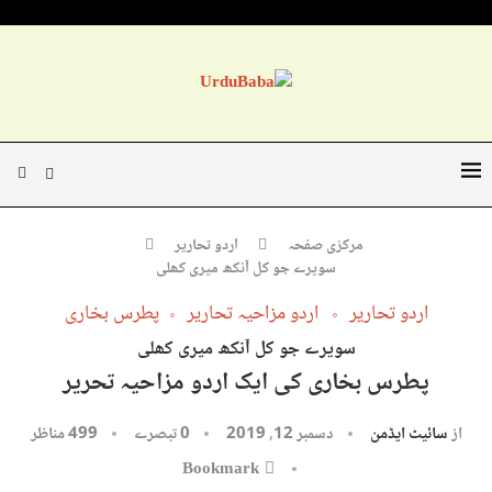
مرکزی صفحہ
اردو تحاریر
سویرے جو کل آنکھ میری کھلی
اردو تحاریر
اردو مزاحیہ تحاریر
پطرس بخاری
سویرے جو کل آنکھ میری کھلی
پطرس بخاری کی ایک اردو مزاحیہ تحریر
از
سائیٹ ایڈمن
دسمبر 12, 2019
0 تبصرے
499
مناظر
Bookmark