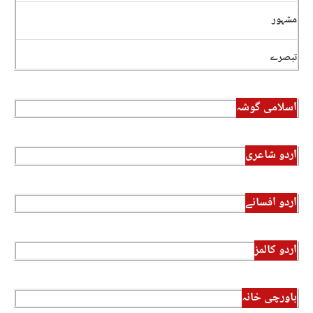
مشہور
تبصرے
اسلامی گوشہ
اردو شاعری
اردو افسانے
اردو کالمز
باورچی خانہ