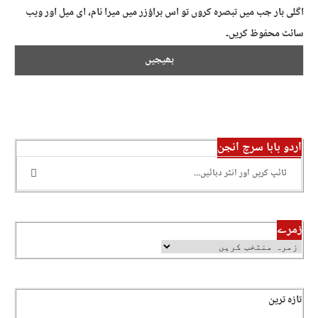
اگلی بار جب میں تبصرہ کروں تو اس براؤزر میں میرا نام، ای میل اور ویب
سائٹ محفوظ کریں۔
اردو بابا سرچ انجن
زمرے
تازہ ترین