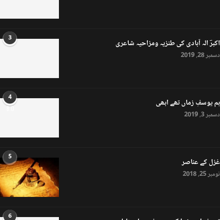
3
اکبرؔ الہ آبادی کی طنزیہ ومزاحیہ شاعری
دسمبر 28, 2019
4
ہم یوسفِ زماں تھے ابھی
8.0
دسمبر 3, 2019
5
غزل کے عناصر
نومبر 25, 2018
6