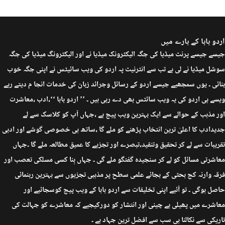
اردو بابا کے بارے میں
جیسے جیسے پرنٹ میڈیا کی جگہ الیکٹرونک میڈیا نے اور الیکٹرونگ میڈیا کی جگہ
سوشل میڈیا نے لی ہے تب سے انٹرنیٹ پہ اردو کی ویب سائیٹس نے اپنی جگہ خوب
بنائی ۔ یوں سمجھیے جیسے اردو کے رسائل وجرائد زبان کی خدمات انجا م دیتے رہے
ویسے ہی اردو کی یہ ویب سائٹس بھی دے رہی ہیں ۔ ’’ اردو بابا ‘‘،ادب ،معاشرت
اور مذہب کے حوالے سے ایک بہترین ویب پیج ہے ،جہاں آپ کو کلاسک سے لے
جدیدادب کا اعلیٰ ترین انتخاب پڑھنے کو ملے گا ،ساتھ ہی خصوصی گوشے اور ادبی
تقریبات سے لے کر تحقیق وتنقید،تبصرے اور تجزیے کا عمیق مطالعہ ملے گا ۔جہاں
معاشرتی مسائل کو لے کر سنجیدہ گفتگو ملے گی ۔ جہاں بِنا کسی مسلکی تعصب اور
فرقہ وارنہ کج بحثی کے بجائے علمی سطح پر مذہبی تجزیوں سے بہترین رہنمائی
حاصل ہوگی ۔ تو آئیے اپنی تخلیقات سے اردو بابا کے ویب پیج کوسجائیے اور
معاشرے میں پھیلی بے چینی اور انتشار کو دورکیجیے کہ معاشرے کو جہالت کی
تاریکی سے نکالنا ہی سب سے افضل ترین جہاد ہے ۔