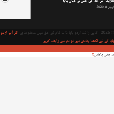
تعریف اس خدا کی جس نے جہاں بنایا
اپریل 8, 2020
© 2026 - کاپی رائٹ اردو بابا ڈاٹ کام کے حق میں محفوظ ہے
اگر آپ اردو
بابا کے لیے لکھنا چاہتے ہیں تو ہم سے رابطہ کریں
یہ بھی پڑھیں
x