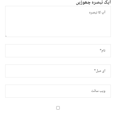
ایک تبصرہ چھوڑیں