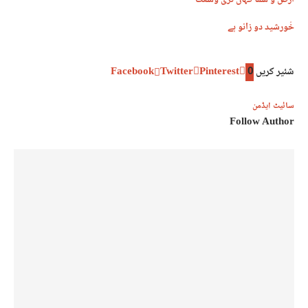
ارض و سما کہاں تری وسعت
خُورشید دو زانو ہے
شئیر کریں
0
Pinterest
Twitter
Facebook
سائیٹ ایڈمن
Follow Author