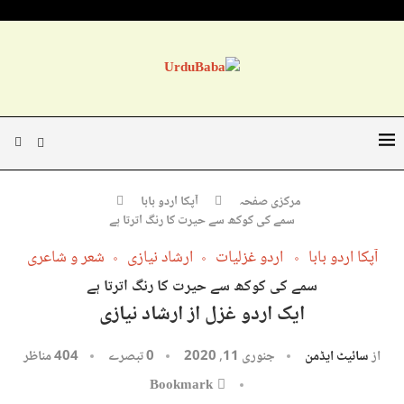
مرکزی صفحہ
آپکا اردو بابا
سمے کی کوکھ سے حیرت کا رنگ اترتا ہے
آپکا اردو بابا
اردو غزلیات
ارشاد نیازی
شعر و شاعری
سمے کی کوکھ سے حیرت کا رنگ اترتا ہے
ایک اردو غزل از ارشاد نیازی
از
سائیٹ ایڈمن
جنوری 11, 2020
0 تبصرے
404
مناظر
Bookmark