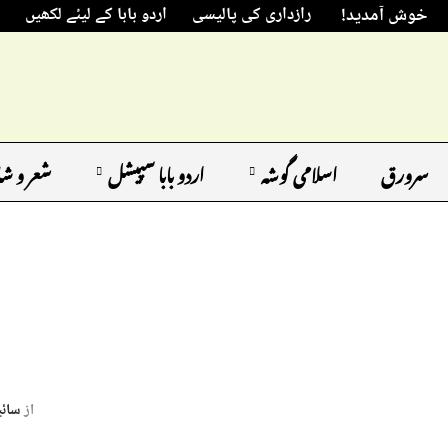
خوش آمدید!
رازداری کی پالیسی
اردو بابا کے لیئے لکھیں
سرورق
اسلامی گوشہ
اردو بابا سپیشل
شعر و ش
از
سائی