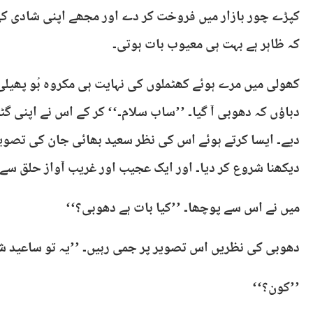
کپڑے چور بازار میں فروخت کر دے اور مجھے اپنی شادی کی
کہ ظاہر ہے بہت ہی معیوب بات ہوتی۔
کھولی میں مرے ہوئے کھٹملوں کی نہایت ہی مکروہ بُو پھیل
دباؤں کہ دھوبی آ گیا۔ ’’ساب سلام۔‘‘ کر کے اس نے اپنی گ
دیے۔ ایسا کرتے ہوئے اس کی نظر سعید بھائی جان کی تصوی
دیکھنا شروع کر دیا۔ اور ایک عجیب اور غریب آواز حلق سے نک
میں نے اس سے پوچھا۔ ’’کیا بات ہے دھوبی؟‘‘
دھوبی کی نظریں اس تصویر پر جمی رہیں۔ ’’یہ تو ساعید شال
’’کون؟‘‘