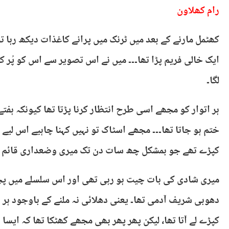
رام کھلاون
کھٹمل مارنے کے بعد میں ٹرنک میں پرانے کاغذات دیکھ رہا ت
ایک خالی فریم پڑا تھا۔۔۔ میں نے اس تصویر سے اس کو پُر کر
لگا۔
ہر اتوار کو مجھے اسی طرح انتظار کرنا پڑتا تھا کیونکہ ہف
ختم ہو جاتا تھا۔۔۔ مجھے اسٹاک تو نہیں کہنا چاہیے اس لی
کپڑے تھے جو بمشکل چھ سات دن تک میری وضعداری قائم 
میری شادی کی بات چیت ہو رہی تھی اور اس سلسلے میں پچھل
دھوبی شریف آدمی تھا۔ یعنی دھلائی نہ ملنے کے باوجود ہر
کپڑے لے آتا تھا، لیکن پھر پھر بھی مجھے کھٹکا تھا کہ ایسا