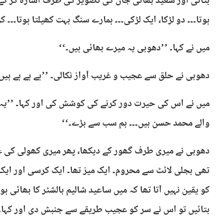
بتائی اور سعید بھائی جان کی تصویر کی طرف اشارہ کر کے کہ
ہوتا۔۔۔ دو لڑکا، ایک لڑکی۔۔۔ ہمارے سنگ بہت کھیلتا ہوتا۔۔۔ کو
میں نے کہا۔ ’’دھوبی یہ میرے بھائی ہیں۔‘‘
دھوبی نے حلق سے عجیب و غریب آواز نکالی۔ ’’ہے ہے ہے ہیں؟
میں نے اس کی حیرت دور کرنے کی کوشش کی اور کہا۔ ’’یہ
والے محمد حسن ہیں۔۔۔ ہم سب سے بڑے۔‘‘
دھوبی نے میری طرف گھور کے دیکھا، پھر میری کھولی کی غ
تھی بجلی لائٹ سے محروم۔ ایک میز تھا۔ ایک کرسی اور ای
کو یقین نہیں آتا تھا کہ میں ساعید شالیم بالشٹر کا بھائی 
بتائیں تو اس نے سر کو عجیب طریقے سے جنبش دی اور کہا۔ ’