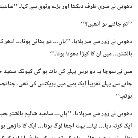
دھوبی نے میری طرف دیکھا اور بڑے وثوق سے کہا۔ ’’ساعید ش
’’تم جانتے ہو انھیں؟‘‘
دھوبی نے زور سے سر ہلایا۔ ’’ہاں۔۔۔ دو بھائی ہوتا۔۔۔ ادھر ک
بالشٹر۔۔۔ میں ان کا کپڑا دھوتا ہوتا۔‘‘
میں نے سوچا یہ دو برس پہلے کی بات ہو گی کیونکہ سعید 
جانے سے پہلے تقریباً ایک بمبے میں پریکٹس کی تھی۔ چنانچہ
ہوتم۔‘‘
دھوبی نے زور سے سرہلایا۔ ’’ہاں۔۔۔ ساعید شالیم بالشٹر جب گ
ایک کرتہ دیا۔۔۔ نیا۔۔۔ بہت اچھا لوگ ہوتا۔۔۔ ایک کا داڑھی ہو