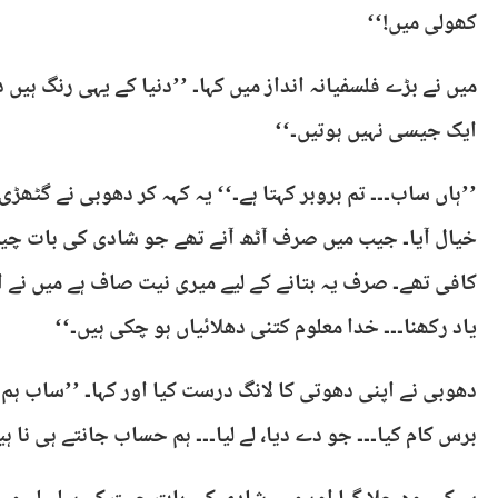
کھولی میں!‘‘
میں نے بڑے فلسفیانہ انداز میں کہا۔ ’’دنیا کے یہی رنگ ہیں
ایک جیسی نہیں ہوتیں۔‘‘
’’ہاں ساب۔۔۔ تم بروبر کہتا ہے۔‘‘ یہ کہہ کر دھوبی نے گٹھڑ
خیال آیا۔ جیب میں صرف آٹھ آنے تھے جو شادی کی بات چیت
کافی تھے۔ صرف یہ بتانے کے لیے میری نیت صاف ہے میں نے ا
یاد رکھنا۔۔۔ خدا معلوم کتنی دھلائیاں ہو چکی ہیں۔‘‘
دھوبی نے اپنی دھوتی کا لانگ درست کیا اور کہا۔ ’’ساب ہم 
برس کام کیا۔۔۔ جو دے دیا، لے لیا۔۔۔ ہم حساب جانتے ہی نا ہی