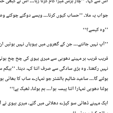
اس سے کہا۔ ’’چار برس میرا کام کرتا رہا۔۔۔ اس نے کبھی حس
جواب یہ ملا۔ ’’حساب کیوں کرتا۔۔۔ ویسے دوگنے چوکنے وصول
’’وہ کیسے؟‘‘
’’آپ نہیں جانتے۔۔۔ جن کے گھروں میں بیویاں نہیں ہوتیں ان 
قریب قریب ہر مہینے دھوبی سے میری بیوی کی چخ چخ ہوتی
نہیں رکھتا۔ وہ بڑی سادگی سے صرف اتنا کہہ دیتا۔ ’’بیگم 
بولتے گا۔۔۔ ساعید شالیم بالشٹر جو تمہارے ساب کا بھائی ہوت
بولتا دھوبی تمہارا اتنا پیسہ ہوا۔۔۔ ہم بولتا، ٹھیک ہے!‘‘
ایک مہینے ڈھائی سو کپڑے دھلائی میں گئے۔ میری بیوی نے آ