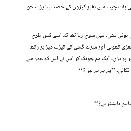
 بات چیت میں بغیر کپڑوں کے حصہ لینا پڑے جو
ی ہوئی تھی۔ میں سوچ رہا تھا کہ اسے کس طرح
ٹھڑی کھولی اور میرے گنتی کے کپڑے میز پر رکھ
ر پر پڑی۔ ایک دم چونک کر اس نے اس کو غور سے
الی۔ ’’ہے ہے ہے ہیں؟‘‘
یم بالشٹر ہے؟‘‘