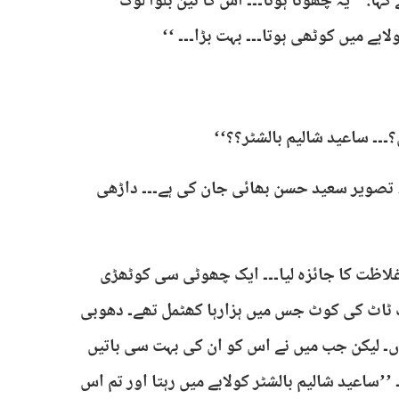
ا: ’’یہ چھوٹا ہوتا۔۔۔ اس کا تین بلوا لوگ
لابے میں کوٹھی ہوتا۔۔۔ بہت بڑا۔۔۔ ‘‘
۔۔۔ ساعید شالیم بالشٹر؟؟‘‘
 تصویر سعید حسن بھائی جان کی ہے۔۔۔ داڑھی
لاظت کا جائزہ لیا۔۔۔ ایک چھوٹی سی کوٹھڑی
ک ٹاٹ کی کوٹ جس میں ہزارہا کھٹمل تھے۔ دھوبی
ہوں۔ لیکن جب میں نے اس کو ان کی بہت سی باتیں
’ساعید شالیم بالشٹر کولابے میں رہتا اور تم اس