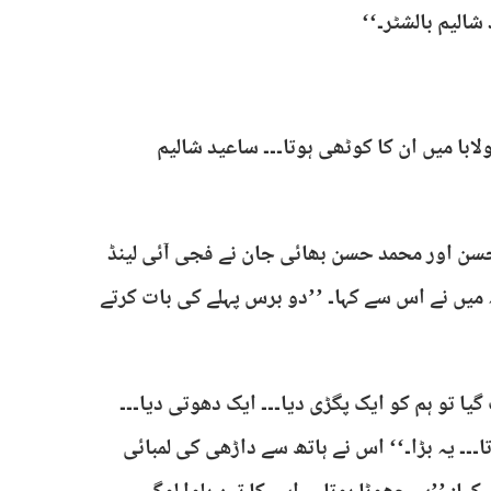
الیم بالشٹر۔‘‘
ولابا میں ان کا کوٹھی ہوتا۔۔۔ ساعید شالیم
حسن اور محمد حسن بھائی جان نے فجی آئی لینڈ
 میں نے اس سے کہا۔ ’’دو برس پہلے کی بات کرتے
یا تو ہم کو ایک پگڑی دیا۔۔۔ ایک دھوتی دیا۔۔۔
تا۔۔۔ یہ بڑا۔‘‘ اس نے ہاتھ سے داڑھی کی لمبائی