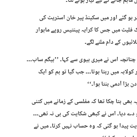
اہم جانے کے لیے تیار ہونے لگا۔
 ہو گئے اور میں سکینڈ پیر خان اسٹریٹ کی
ک فلیٹ میں جس کا کرایہ پینتیس روپے ماہوار
ائیوں کے دام ملنے لگے۔
چنانچہ اس نے میری بیوی سے کہا۔ ’’بیگم ساب۔۔۔
کولابہ میں رہتا ہوتا۔۔۔ جب گیا تو ہم کو ایک
ن بڑا آدمی بنتا ہوا۔‘‘
ہ بھی بتا چکا تھا کہ مفلسی کے زمانے میں کتنی
و دے دیا۔ اس نے کبھی شکایت کی ہی نہ تھی۔۔۔
 پیدا ہو گئی کہ وہ حساب نہیں کرتا۔ میں نے