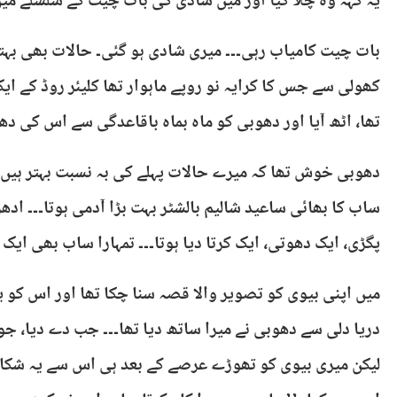
یہ کہہ وہ چلا گیا اور میں شادی کی بات چیت کے سلسلے میں م
بات چیت کامیاب رہی۔۔۔ میری شادی ہو گئی۔ حالات بھی بہتر
کھولی سے جس کا کرایہ نو روپے ماہوار تھا کلیئر روڈ کے ای
تھا، اٹھ آیا اور دھوبی کو ماہ بماہ باقاعدگی سے اس کی دھل
دھوبی خوش تھا کہ میرے حالات پہلے کی بہ نسبت بہتر ہیں 
ساب کا بھائی ساعید شالیم بالشٹر بہت بڑا آدمی ہوتا۔۔۔ ادھر 
پگڑی، ایک دھوتی، ایک کرتا دیا ہوتا۔۔۔ تمہارا ساب بھی ایک د
میں اپنی بیوی کو تصویر والا قصہ سنا چکا تھا اور اس کو ی
دریا دلی سے دھوبی نے میرا ساتھ دیا تھا۔۔۔ جب دے دیا، ج
لیکن میری بیوی کو تھوڑے عرصے کے بعد ہی اس سے یہ شکایت