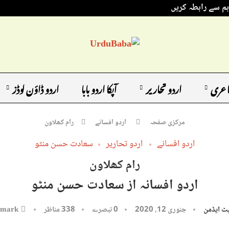
ہم سے رابطہ کریں
اعری
اردو تحاریر
آپکا اردو بابا
اردو ڈاؤن لوڈز
مرکزی صفحہ
اردو افسانے
رام کھلاون
اردو افسانے
اردو تحاریر
سعادت حسن منٹو
رام کھلاون
اردو افسانہ از سعادت حسن منٹو
ٹ ایڈمن
جنوری 12, 2020
0 تبصرے
338
مناظر
kmark