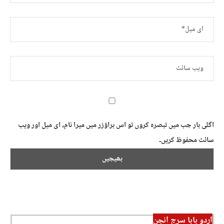
اگلی بار جب میں تبصرہ کروں تو اس براؤزر میں میرا نام، ای میل اور ویب
سائٹ محفوظ کریں۔
اردو بابا سرچ انجن