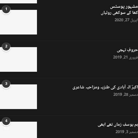
مشہور پوسٹس
1
کھا کے سوکھی روٹیاں
اپریل 27, 2020
2
حروفِ تہجی
فروری 21, 2019
3
اکبرؔ الہ آبادی کی طنزیہ ومزاحیہ شاعری
دسمبر 28, 2019
4
ہم یوسفِ زماں تھے ابھی
8.0
دسمبر 3, 2019