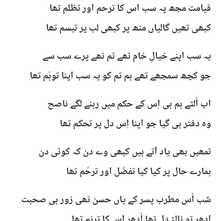
قیامت مجھ پہ سب اس کا ترحم اور تظلم تھا
کبھی تھیں گالیاں منھ پر کبھی لب پر تبسم تھا
یہ سب اپنے خیالِ خام تھے تم تھے پرے سب سے
جو کچھ سمجھے تھے ہم تم کو یہ سب اپنا توہّم تھا
اب اُلٹے ہم ہی اِس کے حکم میں رہنے لگے ناصح
وہ دفتر ہی گیا جو اپنا اِس دل پر تحکم تھا
تمھیں بھی یاد آتے ہیں کبھی وے دن کہ کوئی دن
ہمارے حال پر کیا کیا تفضّل اور ترحّم تھا
شب اُس مطرب پسر کے یاں حسن تھی زور ہی صحبت
اِدھر تو نالۂ دل تھا اُدھر اس کا ترنم تھا