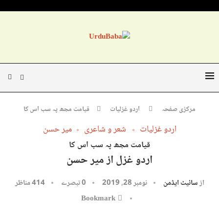
مرکزی صفحہ
اردو غزلیات
قیامت مجھ پہ سب اس کا
اردو غزلیات
شعر و شاعری
میر حسن
قیامت مجھ پہ سب اس کا
اردو غزل از میر حسن
از
سائیٹ ایڈمن
نومبر 28, 2019
0 تبصرے
414
مناظر
Bookmark