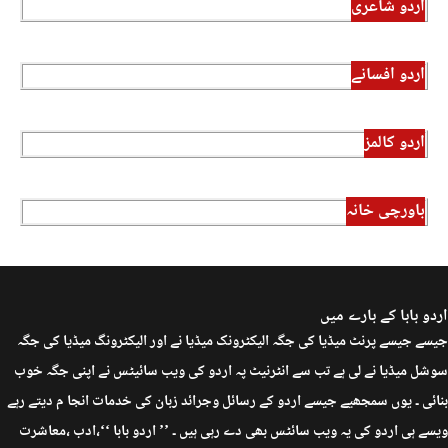
اردو شاعری
اردو افسانے
اردو کالمز
باورچی خانہ
اردو بابا کے بارے میں
جیسے جیسے پرنٹ میڈیا کی جگہ الیکٹرونک میڈیا نے اور الیکٹرونگ میڈیا کی جگہ
سوشل میڈیا نے لی ہے تب سے انٹرنیٹ پہ اردو کی ویب سائیٹس نے اپنی جگہ خوب
بنائی ۔ یوں سمجھیے جیسے اردو کے رسائل وجرائد زبان کی خدمات انجا م دیتے رہے
ویسے ہی اردو کی یہ ویب سائٹس بھی دے رہی ہیں ۔ ’’ اردو بابا ‘‘،ادب ،معاشرت