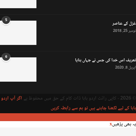
5
غزل کے عناصر
نومبر 25, 2018
6
تعریف اس خدا کی جس نے جہاں بنایا
اپریل 8, 2020
© 2026 - کاپی رائٹ اردو بابا ڈاٹ کام کے حق میں محفوظ ہے
اگر آپ اردو
بابا کے لیے لکھنا چاہتے ہیں تو ہم سے رابطہ کریں
یہ بھی پڑھیں
x