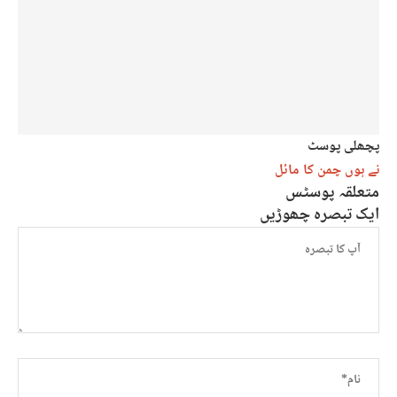
پچھلی پوسٹ
نے ہوں چمن کا مائل
متعلقہ پوسٹس
ایک تبصرہ چھوڑیں