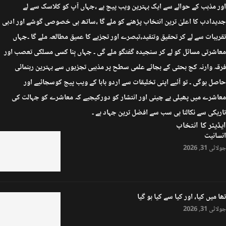
اور مذہب کے حوالے سے ایک بہترین ویب پیج ہے ،جہاں آپ کو کلاسک سے لے
جدیدادب کا اعلیٰ ترین انتخاب پڑھنے کو ملے گا ،ساتھ ہی خصوصی گوشے اور ادبی
تقریبات سے لے کر تحقیق وتنقید،تبصرے اور تجزیے کا عمیق مطالعہ ملے گا ۔جہاں
معاشرتی مسائل کو لے کر سنجیدہ گفتگو ملے گی ۔ جہاں بِنا کسی مسلکی تعصب اور
فرقہ وارنہ کج بحثی کے بجائے علمی سطح پر مذہبی تجزیوں سے بہترین رہنمائی
حاصل ہوگی ۔ تو آئیے اپنی تخلیقات سے اردو بابا کے ویب پیج کوسجائیے اور
معاشرے میں پھیلی بے چینی اور انتشار کو دورکیجیے کہ معاشرے کو جہالت کی
تاریکی سے نکالنا ہی سب سے افضل ترین جہاد ہے ۔
ایڈیٹر کا انتخاب
انسانیت
جولائی 31, 2026
تھا میں کیا، اور کیا سے کیا ہو گیا
جولائی 31, 2026