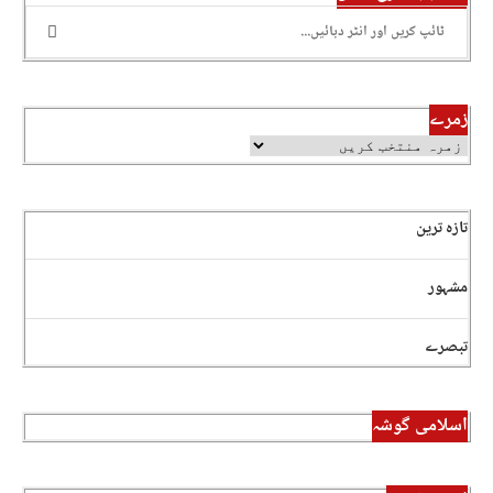
زمرے
تازہ ترین
مشہور
تبصرے
اسلامی گوشہ