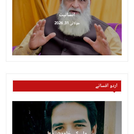
انسانیت
جولائی 31, 2026
اردو افسانے
ماں کی خاموش دُعا