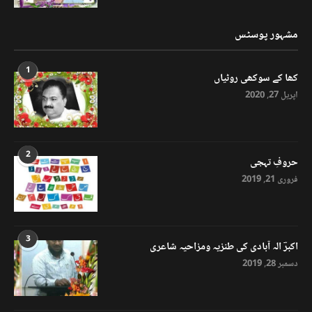
مشہور پوسٹس
1
کھا کے سوکھی روٹیاں
اپریل 27, 2020
2
حروفِ تہجی
فروری 21, 2019
3
اکبرؔ الہ آبادی کی طنزیہ ومزاحیہ شاعری
دسمبر 28, 2019