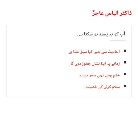
ڈاکٹر الیاس عاجزؔ
آپ کو یہ پسند ہو سکتا ہے۔
احادیث سے ہمیں کیا سبق ملتا ہے
زمانے پہ اپنا نشاں چھوڑ دوں گا
ختم ہوتے نہیں سفر میرے
سلام کرنے کی فضیلت