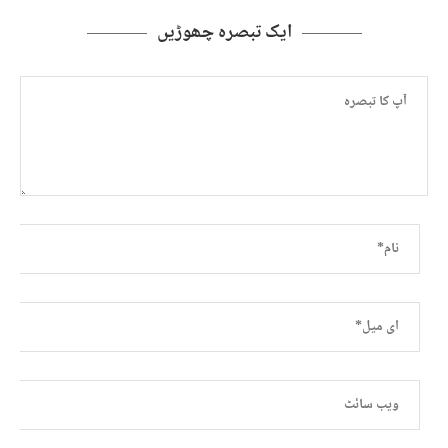
ایک تبصرہ چھوڑیں