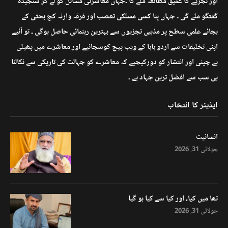
اور تجزیے کا عمیق مطالعہ ملے گا ۔جہاں معاشرتی مسائل کو لے کر سنجیدہ
گفتگو ملے گی ۔ جہاں بِنا کسی مسلکی تعصب اور فرقہ وارنہ کج بحثی کے
بجائے علمی سطح پر مذہبی تجزیوں سے بہترین رہنمائی حاصل ہوگی ۔ تو آئیے
اپنی تخلیقات سے اردو بابا کے ویب پیج کوسجائیے اور معاشرے میں پھیلی
بے چینی اور انتشار کو دورکیجیے کہ معاشرے کو جہالت کی تاریکی سے نکالنا
ہی سب سے افضل ترین جہاد ہے ۔
ایڈیٹر کا انتخاب
انسانیت
جولائی 31, 2026
تھا میں کیا، اور کیا سے کیا ہو گیا
جولائی 31, 2026