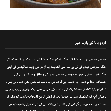
اردو بابا کے بارے میں
جیسے جیسے پرنٹ میڈیا کی جگہ الیکٹرونک میڈیا نے اور الیکٹرونگ میڈیا کی
جگہ سوشل میڈیا نے لی ہے تب سے انٹرنیٹ پہ اردو کی ویب سائیٹس نے اپنی
جگہ خوب بنائی ۔ یوں سمجھیے جیسے اردو کے رسائل وجرائد زبان کی
خدمات انجا م دیتے رہے ویسے ہی اردو کی یہ ویب سائٹس بھی دے رہی ہیں ۔
’’ اردو بابا ‘‘،ادب ،معاشرت اور مذہب کے حوالے سے ایک بہترین ویب پیج ہے
،جہاں آپ کو کلاسک سے لے جدیدادب کا اعلیٰ ترین انتخاب پڑھنے کو ملے گا
،ساتھ ہی خصوصی گوشے اور ادبی تقریبات سے لے کر تحقیق وتنقید،تبصرے