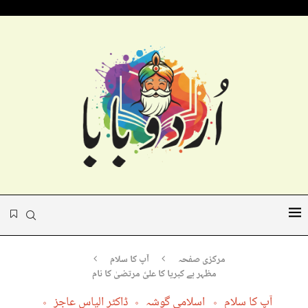
مرکزی صفحہ
آپ کا سلام
مظہر ہے کبریا کا علیؑ مرتضیٰ کا نام
آپ کا سلام
اسلامی گوشہ
ڈاکٹر الیاس عاجز