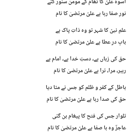
اسوہ علیؑ کا تھام کے مومن سنور گئے
نورِ صفا رہا ہے علیؑ مرتضیٰ کا نام
علمِ نبیؐ کا شہر تو وہ ذاتِ پاک ہے
بابِ درِ عطا ہے علیؑ مرتضیٰ کا نام
حق کی زباں ہے، دستِ خدا ہے، امام ہے
رہبر، مرا، ترا ہے علیؑ مرتضیٰ کا نام
باطل کے کفر و ظلم کو جس نے مٹا دیا
حق کی صدا رہا ہے علیؑ مرتضیٰ کا نام
تلوار جس کی فتح کا پیغام بن گئی
عاجزؔ وہ با صفا ہے علیؑ مرتضیٰ کا نام