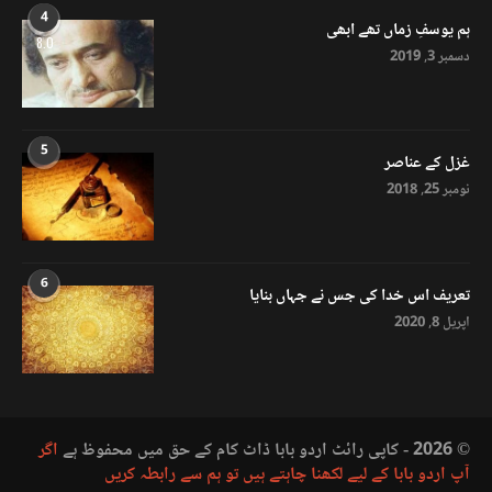
4
ہم یوسفِ زماں تھے ابھی
8.0
دسمبر 3, 2019
5
غزل کے عناصر
نومبر 25, 2018
6
تعریف اس خدا کی جس نے جہاں بنایا
اپریل 8, 2020
© 2026 - کاپی رائٹ اردو بابا ڈاٹ کام کے حق میں محفوظ ہے
اگر
آپ اردو بابا کے لیے لکھنا چاہتے ہیں تو ہم سے رابطہ کریں