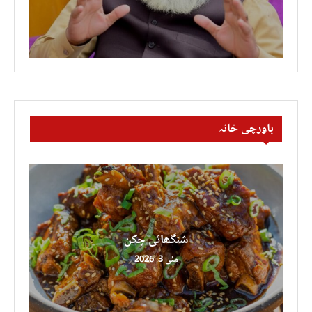
باورچی خانہ
شنگھائی چکن
مئی 3, 2026