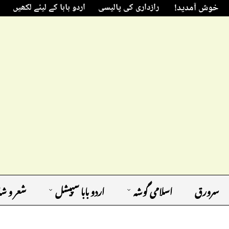
خوش آمدید!
رازداری کی پالیسی
اردو بابا کے لیئے لکھیں
سرورق
اسلامی گوشہ
اردو بابا سپیشل
شعر و ش