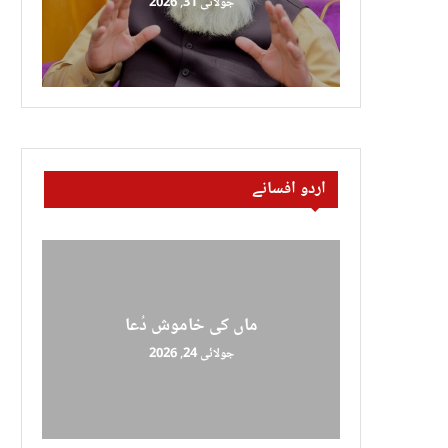
جولائی 31, 2026
اردو افسانے
ماں کی خاموش دُعا
جولائی 24, 2026