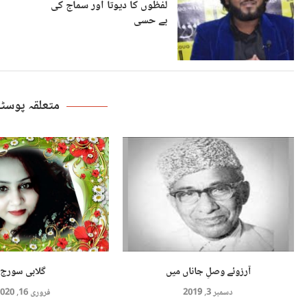
لفظوں کا دیوتا اور سماج کی
بے حسی
متعلقہ پوس
آرزوئے وصلِ جاناں میں
گلابی سورج
دسمبر 3, 2019
فروری 16, 2020