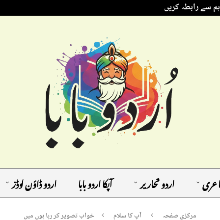
ہم سے رابطہ کریں
اعری
اردو تحاریر
آپکا اردو بابا
اردو ڈاؤن لوڈز
مرکزی صفحہ
آپ کا سلام
خواب تصویر کر رہا ہوں میں