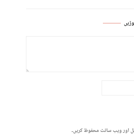
ڑیں
میل اور ویب سائٹ محفوظ کریں۔