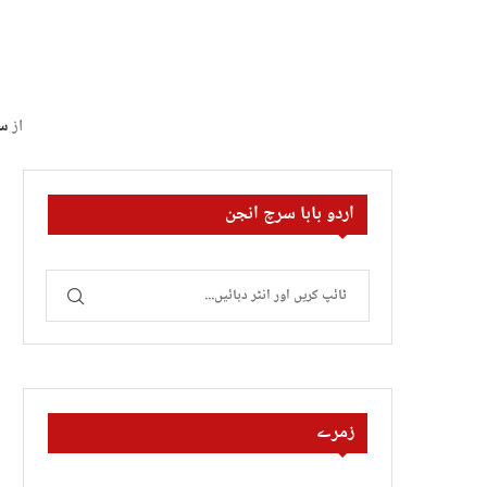
از
سا
اردو بابا سرچ انجن
زمرے