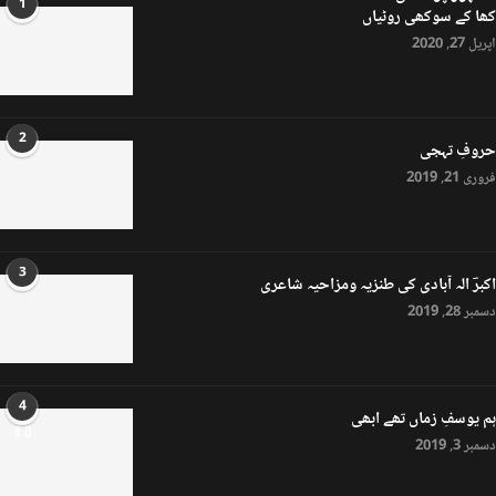
1
کھا کے سوکھی روٹیاں
اپریل 27, 2020
2
حروفِ تہجی
فروری 21, 2019
3
اکبرؔ الہ آبادی کی طنزیہ ومزاحیہ شاعری
دسمبر 28, 2019
4
ہم یوسفِ زماں تھے ابھی
8.0
دسمبر 3, 2019