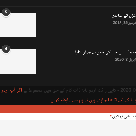
5
غزل کے عناصر
نومبر 25, 2018
6
تعریف اس خدا کی جس نے جہاں بنایا
اپریل 8, 2020
© 2026 - کاپی رائٹ اردو بابا ڈاٹ کام کے حق میں محفوظ ہے
اگر آپ اردو
بابا کے لیے لکھنا چاہتے ہیں تو ہم سے رابطہ کریں
یہ بھی پڑھیں
x