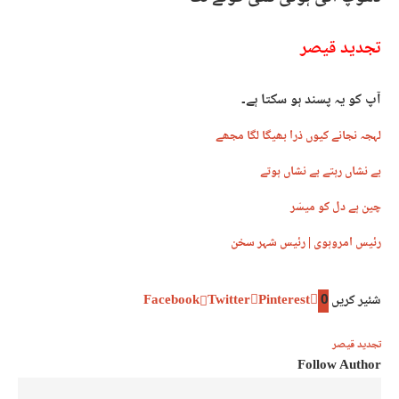
تجدید قیصر
آپ کو یہ پسند ہو سکتا ہے۔
لہجہ نجانے کیوں ذرا بھیگا لگا مجھے
بے نشاں رہتے بے نشاں ہوتے
چین ہے دل کو میسّر
رئیس امروہوی | رئیس شہر سخن
شئیر کریں
0
Pinterest
Twitter
Facebook
تجدید قیصر
Follow Author