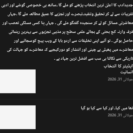
جدیدادب کا اعلیٰ ترین انتخاب پڑھنے کو ملے گا ،ساتھ ہی خصوصی گوشے اور ادبی
تقریبات سے لے کر تحقیق وتنقید،تبصرے اور تجزیے کا عمیق مطالعہ ملے گا ۔جہاں
معاشرتی مسائل کو لے کر سنجیدہ گفتگو ملے گی ۔ جہاں بِنا کسی مسلکی تعصب اور
فرقہ وارنہ کج بحثی کے بجائے علمی سطح پر مذہبی تجزیوں سے بہترین رہنمائی
حاصل ہوگی ۔ تو آئیے اپنی تخلیقات سے اردو بابا کے ویب پیج کوسجائیے اور
معاشرے میں پھیلی بے چینی اور انتشار کو دورکیجیے کہ معاشرے کو جہالت کی
تاریکی سے نکالنا ہی سب سے افضل ترین جہاد ہے ۔
ایڈیٹر کا انتخاب
انسانیت
جولائی 31, 2026
تھا میں کیا، اور کیا سے کیا ہو گیا
جولائی 31, 2026