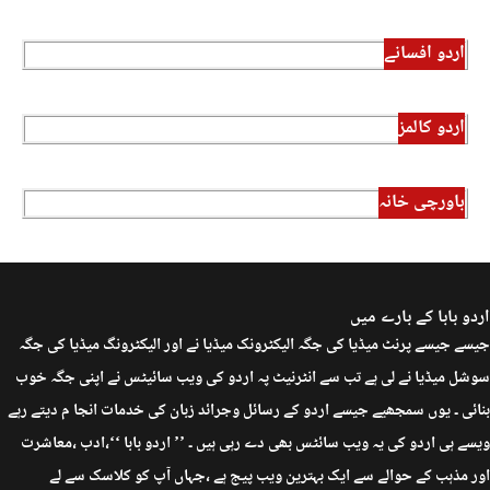
اردو افسانے
اردو کالمز
باورچی خانہ
اردو بابا کے بارے میں
جیسے جیسے پرنٹ میڈیا کی جگہ الیکٹرونک میڈیا نے اور الیکٹرونگ میڈیا کی جگہ
سوشل میڈیا نے لی ہے تب سے انٹرنیٹ پہ اردو کی ویب سائیٹس نے اپنی جگہ خوب
بنائی ۔ یوں سمجھیے جیسے اردو کے رسائل وجرائد زبان کی خدمات انجا م دیتے رہے
ویسے ہی اردو کی یہ ویب سائٹس بھی دے رہی ہیں ۔ ’’ اردو بابا ‘‘،ادب ،معاشرت
اور مذہب کے حوالے سے ایک بہترین ویب پیج ہے ،جہاں آپ کو کلاسک سے لے