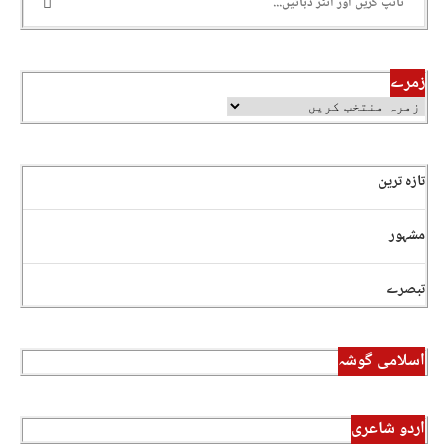
زمرے
تازہ ترین
مشہور
تبصرے
اسلامی گوشہ
اردو شاعری