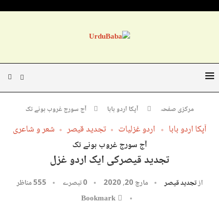
مرکزی صفحہ
آپکا اردو بابا
آج سورج غروب ہونے تک
آپکا اردو بابا
اردو غزلیات
تجدید قیصر
شعر و شاعری
آج سورج غروب ہونے تک
تجدید قیصرکی ایک اردو غزل
از
تجدید قیصر
مارچ 20, 2020
0 تبصرے
555
مناظر
Bookmark