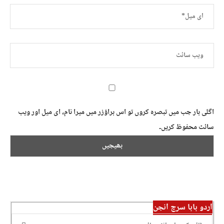
اگلی بار جب میں تبصرہ کروں تو اس براؤزر میں میرا نام، ای میل اور ویب
سائٹ محفوظ کریں۔
اردو بابا سرچ انجن