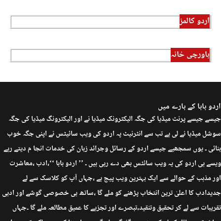
اردو کالمز
باورچی خانہ
اردو بابا کے بارے میں
جیسے جیسے پرنٹ میڈیا کی جگہ الیکٹرونک میڈیا نے اور الیکٹرونگ میڈیا کی جگہ
سوشل میڈیا نے لی ہے تب سے انٹرنیٹ پہ اردو کی ویب سائیٹس نے اپنی جگہ خوب
بنائی ۔ یوں سمجھیے جیسے اردو کے رسائل وجرائد زبان کی خدمات انجا م دیتے رہے
ویسے ہی اردو کی یہ ویب سائٹس بھی دے رہی ہیں ۔ ’’ اردو بابا ‘‘،ادب ،معاشرت
اور مذہب کے حوالے سے ایک بہترین ویب پیج ہے ،جہاں آپ کو کلاسک سے لے
جدیدادب کا اعلیٰ ترین انتخاب پڑھنے کو ملے گا ،ساتھ ہی خصوصی گوشے اور ادبی
تقریبات سے لے کر تحقیق وتنقید،تبصرے اور تجزیے کا عمیق مطالعہ ملے گا ۔جہاں