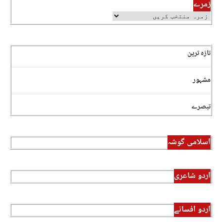
زمرے
تازہ ترین
مشہور
تبصرے
اسلامی گوشہ
اردو شاعری
اردو افسانے