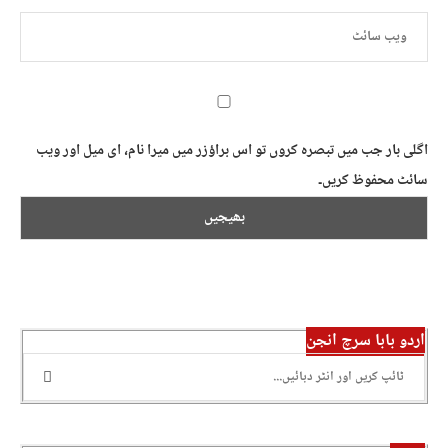
اگلی بار جب میں تبصرہ کروں تو اس براؤزر میں میرا نام، ای میل اور ویب
سائٹ محفوظ کریں۔
اردو بابا سرچ انجن