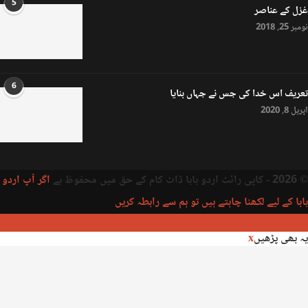
5
غزل کے عناصر
نومبر 25, 2018
6
تعریف اس خدا کی جس نے جہاں بنایا
اپریل 8, 2020
© 2026 - کاپی رائٹ اردو بابا ڈاٹ کام کے حق میں محفوظ ہے
اگر آپ اردو
بابا کے لیے لکھنا چاہتے ہیں تو ہم سے رابطہ کریں
یہ بھی پڑھیں
x