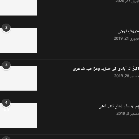
اپریل 27, 2020
2
حروفِ تہجی
فروری 21, 2019
3
اکبرؔ الہ آبادی کی طنزیہ ومزاحیہ شاعری
دسمبر 28, 2019
4
ہم یوسفِ زماں تھے ابھی
8.0
دسمبر 3, 2019