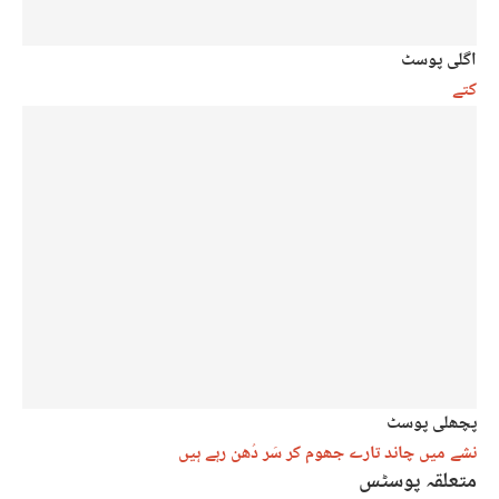
اگلی پوسٹ
کتے
پچھلی پوسٹ
نشے میں چاند تارے جھوم کر سَر دُھن رہے ہیں
متعلقہ پوسٹس