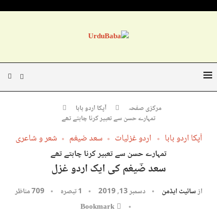
مرکزی صفحہ
آپکا اردو بابا
تمہارے حسن سے تعبیر کرنا چاہتے تھے
آپکا اردو بابا
اردو غزلیات
سعد ضیغم
شعر و شاعری
تمہارے حسن سے تعبیر کرنا چاہتے تھے
سعد ضؔیغم کی ایک اردو غزل
از
سائیٹ ایڈمن
دسمبر 13, 2019
1 تبصرہ
709
مناظر
Bookmark