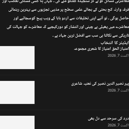
معاشرتی مسائل کو لے کر سنجیدہ گفتگو ملے گی ۔ جہاں بِنا کسی مسلکی تعصب اور
فرقہ وارنہ کج بحثی کے بجائے علمی سطح پر مذہبی تجزیوں سے بہترین رہنمائی
حاصل ہوگی ۔ تو آئیے اپنی تخلیقات سے اردو بابا کے ویب پیج کوسجائیے اور
معاشرے میں پھیلی بے چینی اور انتشار کو دورکیجیے کہ معاشرے کو جہالت کی
تاریکی سے نکالنا ہی سب سے افضل ترین جہاد ہے ۔
ایڈیٹر کا انتخاب
امتیاز الحق امتیاز کا شعری مجموعہ
اگست 7, 2026
پیر نصیر الدین نصیر کی نعتیہ شاعری
اگست 7, 2026
درد کی سرحد سے دل بھی
اگست 7, 2026