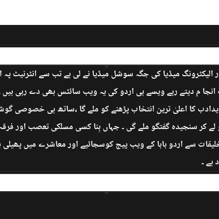
 الیکٹرونگ میڈیا کی جگہ سوشل میڈیا نے لی ہے تب سے انٹرنیٹ پہ 
جا م دیتے رہے ویسے ہی اردو کی یہ ویب سائٹس بھی دے رہی ہیں ۔ ’
دادب کا اعلیٰ ترین انتخاب پڑھنے کو ملے گا ،ساتھ ہی خصوصی گوشے
 لے کر سنجیدہ گفتگو ملے گی ۔ جہاں بِنا کسی مسلکی تعصب اور فرق
تخلیقات سے اردو بابا کے ویب پیج کوسجائیے اور معاشرے میں پھیلی 
ہے ۔