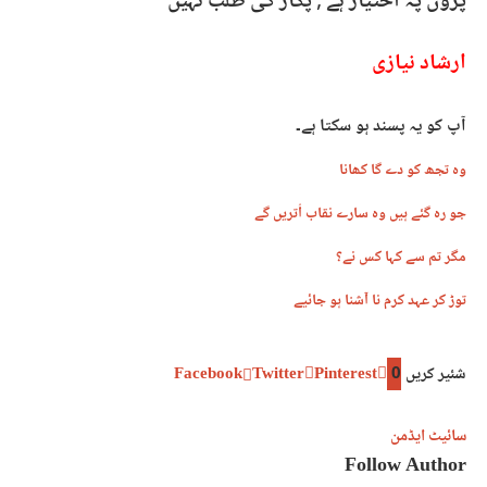
پروں پہ اختیار ہے , پکار کی طلب نہیں
ارشاد نیازی
آپ کو یہ پسند ہو سکتا ہے۔
وہ تجھ کو دے گا کھانا
جو رہ گئے ہیں وہ سارے نقاب اُتریں گے
مگر تم سے کہا کس نے؟
توڑ کر عہد کرم نا آشنا ہو جائیے
شئیر کریں
0
Pinterest
Twitter
Facebook
سائیٹ ایڈمن
Follow Author