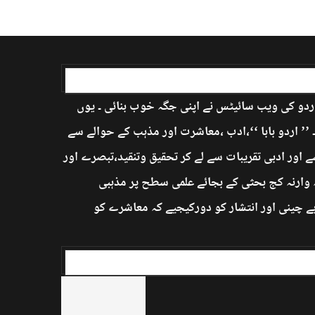
اردو کی ویب سائیٹس نے اپنی جگہ خوب بنائی ۔ یوں
’ اردو بابا ‘‘،ادب ،معاشرت اور مذہب کے حوالے سے
 اور ادبی تقریبات سے لے کر تحقیق وتنقید،تبصرے اور
ہ وارنہ کج بحثی کے بجائے علمی سطح پر مذہبی
بے چینی اور انتشار کو دورکیجیے کہ معاشرے کو