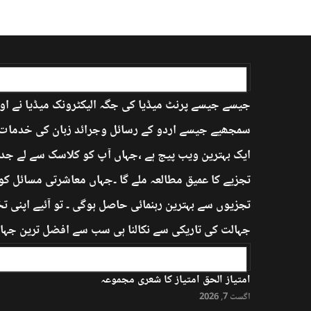
اردو بابا کے بارے میں
جیسے جیسے پرنٹ میڈیا کی جگہ الیکٹرونک میڈیا نے اور
سمجھیے جیسے اردو کے رسائل وجرائد زبان کی خدمات ان
ایک بہترین ویب پیج ہے ،جہاں آپ کو کلاسک سے لے جدی
تجزیے کا عمیق مطالعہ ملے گا ۔جہاں معاشرتی مسائل کو
تجزیوں سے بہترین رہنمائی حاصل ہوگی ۔ تو آئیے اپنی 
جہالت کی تاریکی سے نکالنا ہی سب سے افضل ترین جہاد 
ایڈیٹر کا انتخاب
امتیاز الحق امتیاز کا شعری مجموعہ
اگست 7, 2026