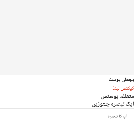
پچھلی پوسٹ
کیکٹس لینڈ
متعلقہ پوسٹس
ایک تبصرہ چھوڑیں