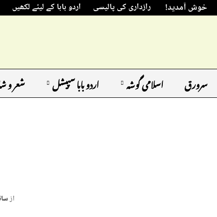
خوش آمدید!
رازداری کی پالیسی
اردو بابا کے لیئے لکھیں
سرورق
اسلامی گوشہ
اردو بابا سپیشل
شعر و ش
از
سائ