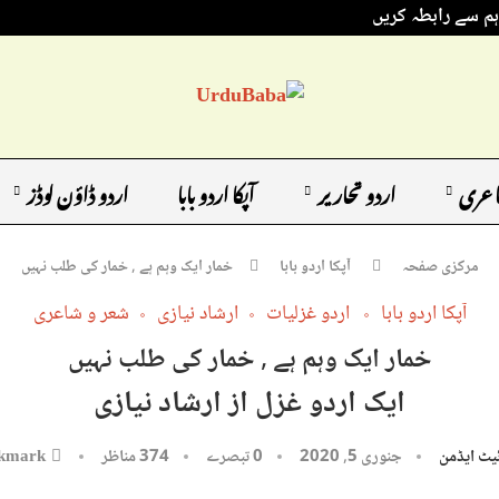
ہم سے رابطہ کریں
اعری
اردو تحاریر
آپکا اردو بابا
اردو ڈاؤن لوڈز
مرکزی صفحہ
آپکا اردو بابا
خمار ایک وہم ہے , خمار کی طلب نہیں
آپکا اردو بابا
اردو غزلیات
ارشاد نیازی
شعر و شاعری
خمار ایک وہم ہے , خمار کی طلب نہیں
ایک اردو غزل از ارشاد نیازی
یٹ ایڈمن
جنوری 5, 2020
0 تبصرے
374
مناظر
kmark