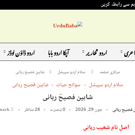
ہم سے رابطہ کریں
اعری
اردو تحاریر
آپکا اردو بابا
اردو ڈاؤن لوڈز
مرکزی صفحہ
سلام اردو سپیشل
شاہین فصیحؔ ربانی
سلام اردو سپیشل
سوانح حیات
شاہین فصیح ربانی
شاہین فصیحؔ ربانی
 فصیح ربانی
جون 29, 2026
0 تبصرے
28
مناظر
mark
اصل نام شعیب ربانی