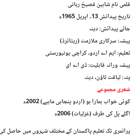
قلمی نام شاہین فصیحؔ ربانی
تاریخ پیدائش 13۔ اپریل 1965ء
جائے پیدائش: دینہ
پیشہ: سرکاری ملازمت (ریٹائرڈ)
تعلیم: ایم اے اردو، کراچی یونیورسٹی
پیشہ ورانہ قابلیت: ڈی اے ای
پتہ: لیاقت ٹاؤن، دینہ
شعری مجموعے
کوئی خواب ہمارا ہو (اردو پنجابی ماہیے) 2002ء
اگلے پَل کی طرف (غزلیات) 2006ء
پرائمری تک تعلیم پاکستان کے مختلف شہروں میں حاصل کی ک