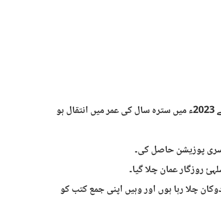
اولاد: تین بیٹے اور تین بیٹیاں (ایک بیٹے کا کیسر کی وجہ سے 2023ء میں سترہ سال کی عمر میں انتقال ہو
وکان چلا رہا ہوں اور وہیں اپنی جمع کتب کو