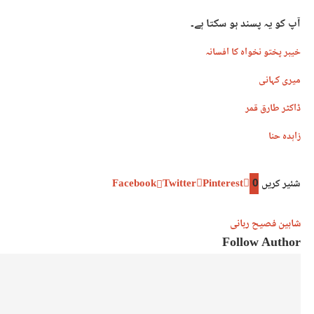
آپ کو یہ پسند ہو سکتا ہے۔
خیبر پختو نخواہ کا افسانہ
میری کہانی
ڈاکٹر طارق قمر
زاہدہ حنا
شئیر کریں
0
Pinterest
Twitter
Facebook
شاہین فصیح ربانی
Follow Author