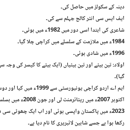
دینہ کے سکولز میں حاصل کی۔
ایف ایس سی انٹر کالج جہلم سے کی۔
شاعری کی ابتدا اسی دور میں 1982ء میں ہوئی۔
1984ء میں ملازمت کے سلسلے میں کراچی چلا گیا۔
1996ء میں شادی ہوئی۔
گیا)۔
ایم اے اردو کراچی یونیورسٹی سے 1999ء میں کیا اور دوسری پوزیشن حاصل کی۔
اکتوبر 2007ء میں ریٹائرمنٹ لی اور جون 2008ء میں بسلسلہئ روزگار عمان چلا گیا۔
2023ء میں پاکستان واپسی ہوئی اور اب ایک چھوٹی سی د
رکھا ہوا ہے جسے شاہین لائبریری کا نام دیا ہے۔