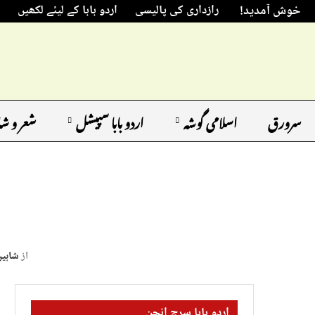
خوش آمدید!
رازداری کی پالیسی
اردو بابا کے لیئے لکھیں
سرورق
اسلامی گوشہ
اردو بابا سپیشل
شعر و ش
از
شاہین
اردو بابا سرچ انجن