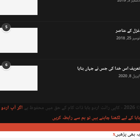
دسمبر 3, 2019
5
غزل کے عناصر
نومبر 25, 2018
6
تعریف اس خدا کی جس نے جہاں بنایا
اپریل 8, 2020
© 2026 - کاپی رائٹ اردو بابا ڈاٹ کام کے حق میں محفوظ ہے
اگر آپ اردو
بابا کے لیے لکھنا چاہتے ہیں تو ہم سے رابطہ کریں
یہ بھی پڑھیں
x