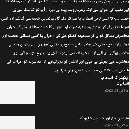
ویسے ہی اردو کی یہ ویب سائٹس بھی دے رہی ہیں ۔ ’’ اردو بابا ‘‘،ادب ،معاشرت
اور مذہب کے حوالے سے ایک بہترین ویب پیج ہے ،جہاں آپ کو کلاسک سے لے
جدیدادب کا اعلیٰ ترین انتخاب پڑھنے کو ملے گا ،ساتھ ہی خصوصی گوشے اور ادبی
تقریبات سے لے کر تحقیق وتنقید،تبصرے اور تجزیے کا عمیق مطالعہ ملے گا ۔جہاں
معاشرتی مسائل کو لے کر سنجیدہ گفتگو ملے گی ۔ جہاں بِنا کسی مسلکی تعصب اور
فرقہ وارنہ کج بحثی کے بجائے علمی سطح پر مذہبی تجزیوں سے بہترین رہنمائی
حاصل ہوگی ۔ تو آئیے اپنی تخلیقات سے اردو بابا کے ویب پیج کوسجائیے اور
معاشرے میں پھیلی بے چینی اور انتشار کو دورکیجیے کہ معاشرے کو جہالت کی
تاریکی سے نکالنا ہی سب سے افضل ترین جہاد ہے ۔
ایڈیٹر کا انتخاب
انسانیت
جولائی 31, 2026
تھا میں کیا، اور کیا سے کیا ہو گیا
جولائی 31, 2026