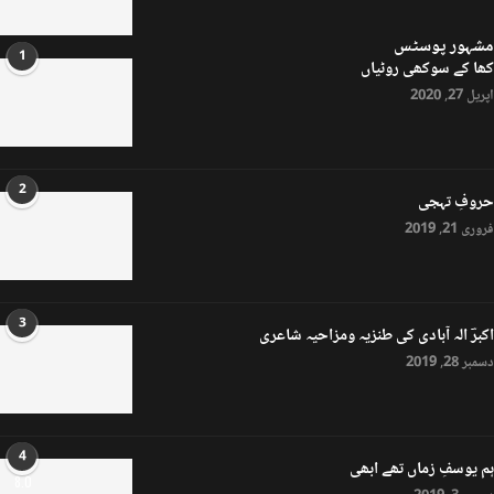
مشہور پوسٹس
1
کھا کے سوکھی روٹیاں
اپریل 27, 2020
2
حروفِ تہجی
فروری 21, 2019
3
اکبرؔ الہ آبادی کی طنزیہ ومزاحیہ شاعری
دسمبر 28, 2019
4
ہم یوسفِ زماں تھے ابھی
8.0