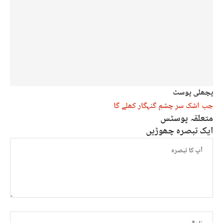
پچھلی پوسٹ
جب اشک سرِ چشمِ گنہگار کھلے گا
متعلقہ پوسٹس
ایک تبصرہ چھوڑیں