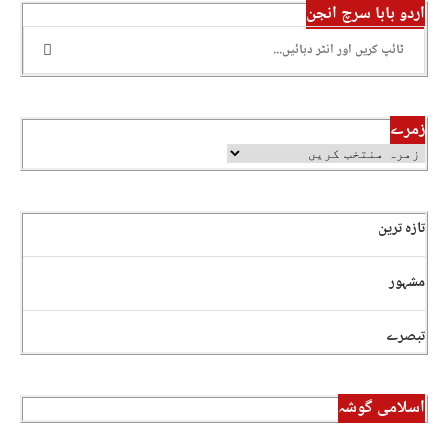
اردو بابا سرچ انجن
زمرے
تازہ ترین
مشہور
تبصرے
اسلامی گوشہ