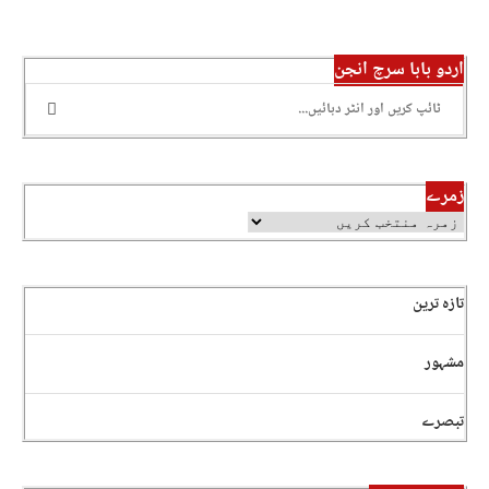
اردو بابا سرچ انجن
زمرے
تازہ ترین
مشہور
تبصرے