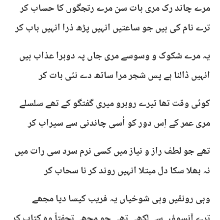
مرے چاند رک مری بات سن مرے رتجگوں کا حساب کر
ترے نام کی ہیں جو ساعتیں انہیں پڑھ ذرا انہیں باب کر
یہ مرے شکوک و وسوسے مری جاں پہ دوہرا عذاب ہیں
انہیں ڈالنا ہے پس شجر مرا ساتھ دے نئی بات کر
‏کوئی وقت تھا تیرے روبرو میری گفتگو کے تھے سلسلے
مری عمر کے اِس دور کو اُسی چاندنی سے سیراب کر
تھے جو لطف راز و نیاز میں کسی نرم سرد سی رات میں
نہ بھلا سکا دل مبتلا انہیں روند کر نا سحاب کر
‏وہی رونقیں وہی شوخیاں یہ فریب کیسا دیا مجھے
ترے آنسوؤں سے لکھی تھی جو مجھے تحفتاً وہ کتاب کر