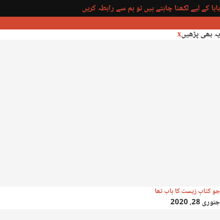
بابا کے لیے لکھنا چاہتے ہیں تو ہم سے رابطہ کریں
یہ بھی پڑھیں
x
جو کتابِ زیست کا باب تھا
جنوری 28, 2020