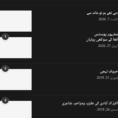
دیے تھے ہم تو ماند سے
اگست 7, 2026
مشہور پوسٹس
1
کھا کے سوکھی روٹیاں
اپریل 27, 2020
2
حروفِ تہجی
فروری 21, 2019
3
اکبرؔ الہ آبادی کی طنزیہ ومزاحیہ شاعری
دسمبر 28, 2019