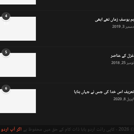
4
ہم یوسفِ زماں تھے ابھی
8.0
دسمبر 3, 2019
5
غزل کے عناصر
نومبر 25, 2018
6
تعریف اس خدا کی جس نے جہاں بنایا
اپریل 8, 2020
© 2026 - کاپی رائٹ اردو بابا ڈاٹ کام کے حق میں محفوظ ہے
اگر آپ اردو