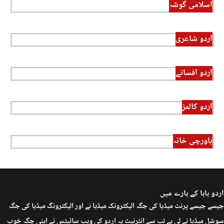
اسلامی گوشہ
اردو شاعری
اردو افسانے
اردو کالمز
باورچی خانہ
اردو بابا کے بارے میں
جیسے جیسے پرنٹ میڈیا کی جگہ الیکٹرونک میڈیا نے اور الیکٹرونگ میڈیا کی جگہ
سوشل میڈیا نے لی ہے تب سے انٹرنیٹ پہ اردو کی ویب سائیٹس نے اپنی جگہ خوب