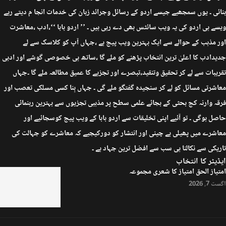
بنائی ۔ یوں سمجھیے جیسے اردو کے رسائل وجرائد زبان کی خدمات انجا م دیتے رہے
ویسے ہی اردو کی یہ ویب سائٹس بھی دے رہی ہیں ۔ ’’ اردو بابا ‘‘،ادب ،معاشرت
اور مذہب کے حوالے سے ایک بہترین ویب پیج ہے ،جہاں آپ کو کلاسک سے لے
جدیدادب کا اعلیٰ ترین انتخاب پڑھنے کو ملے گا ،ساتھ ہی خصوصی گوشے اور ادبی
تقریبات سے لے کر تحقیق وتنقید،تبصرے اور تجزیے کا عمیق مطالعہ ملے گا ۔جہاں
معاشرتی مسائل کو لے کر سنجیدہ گفتگو ملے گی ۔ جہاں بِنا کسی مسلکی تعصب اور
فرقہ وارنہ کج بحثی کے بجائے علمی سطح پر مذہبی تجزیوں سے بہترین رہنمائی
حاصل ہوگی ۔ تو آئیے اپنی تخلیقات سے اردو بابا کے ویب پیج کوسجائیے اور
معاشرے میں پھیلی بے چینی اور انتشار کو دورکیجیے کہ معاشرے کو جہالت کی
تاریکی سے نکالنا ہی سب سے افضل ترین جہاد ہے ۔
ایڈیٹر کا انتخاب
امتیاز الحق امتیاز کا شعری مجموعہ
اگست 7, 2026