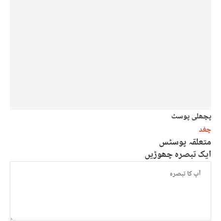
پچھلی پوسٹ
چغد
متعلقہ پوسٹس
ایک تبصرہ چھوڑیں