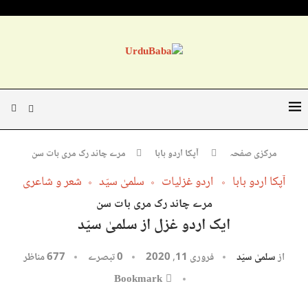
مرکزی صفحہ
آپکا اردو بابا
مرے چاند رک مری بات سن
آپکا اردو بابا
اردو غزلیات
سلمیٰ سیّد
شعر و شاعری
مرے چاند رک مری بات سن
ایک اردو غزل از سلمیٰ سیّد
از
سلمیٰ سیّد
فروری 11, 2020
0 تبصرے
677
مناظر
Bookmark