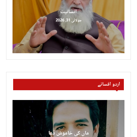
انسانیت
جولائی 31, 2026
اردو افسانے
ماں کی خاموش دُعا