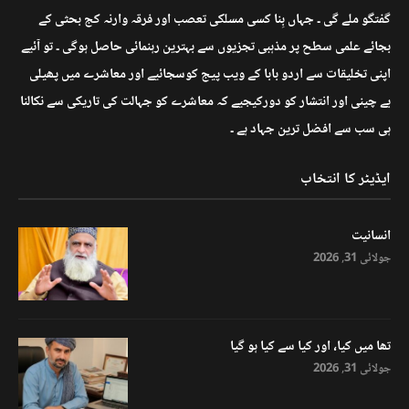
گفتگو ملے گی ۔ جہاں بِنا کسی مسلکی تعصب اور فرقہ وارنہ کج بحثی کے
بجائے علمی سطح پر مذہبی تجزیوں سے بہترین رہنمائی حاصل ہوگی ۔ تو آئیے
اپنی تخلیقات سے اردو بابا کے ویب پیج کوسجائیے اور معاشرے میں پھیلی
بے چینی اور انتشار کو دورکیجیے کہ معاشرے کو جہالت کی تاریکی سے نکالنا
ہی سب سے افضل ترین جہاد ہے ۔
ایڈیٹر کا انتخاب
انسانیت
جولائی 31, 2026
تھا میں کیا، اور کیا سے کیا ہو گیا
جولائی 31, 2026