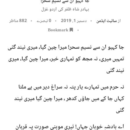
جا کہیو ان سے نسیمِ سحر!
بہادر شاہ ظفر کی اردو غزل
از
سائیٹ ایڈمن
دسمبر 1, 2019
0 تبصرے
882
مناظر
Bookmark
جا کہیو ان سے نسیمِ سحر! میرا چین گیا، میری نیند گئی
تمہیں میری، نہ مجھ کو تمہاری خبر، میرا چین گیا، میری
نیند گئی
نہ حرم میں تمہارے یار پتہ نہ سراغ دیر میں ہے ملتا
کہاں جا کے میں جاؤں کدھر ، میرا چین گیا میری نیند
گئی
اے بادشہِ خوبانِ جہاں! تیری موہنی صورت پہ قربان