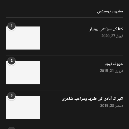
مشہور پوسٹس
1
کھا کے سوکھی روٹیاں
اپریل 27, 2020
2
حروفِ تہجی
فروری 21, 2019
3
اکبرؔ الہ آبادی کی طنزیہ ومزاحیہ شاعری
دسمبر 28, 2019