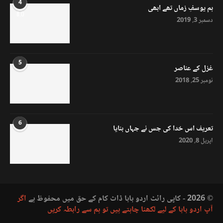
4
ہم یوسفِ زماں تھے ابھی
8.0
دسمبر 3, 2019
5
غزل کے عناصر
نومبر 25, 2018
6
تعریف اس خدا کی جس نے جہاں بنایا
اپریل 8, 2020
© 2026 - کاپی رائٹ اردو بابا ڈاٹ کام کے حق میں محفوظ ہے
اگر
آپ اردو بابا کے لیے لکھنا چاہتے ہیں تو ہم سے رابطہ کریں