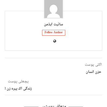
سائیٹ ایڈمن
Follow Author
اگلی پوسٹ
حزنِ انسان
پچھلی پوسٹ
زندگی اک پیرہ زن !
متعلقہ پوسٹس