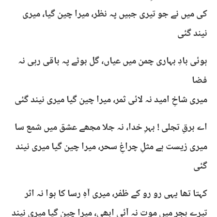
کی میں نے جو تیری جبیں پہ نظر، میرا چین گیا، میری
نیند گئی
ہوئی بادِ بہاری چمن میں عیاں، گل بوٹے پہ باقی رہی نہ
فضا
میری شاخِ امید نہ لائی ثمر، میرا چین گیا میری نیند گئی
اے برقِ تجلی ! بہرِ خدا، نہ جلا مجھے عشق میں شمع سا
میری زیست ہے مثلِ چراغِ سحر، میرا چین گیا میری نیند
گئی
کہتا تھا یہی رو رو کے ظفر، میری آہِ رسا کا ہوا نہ اثر
تیرے ہجر میں موت نہ آئی ابھی، میرا چین گیا میری نیند