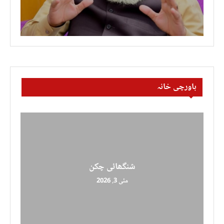
باورچی خانہ
شنگھائی چکن
مئی 3, 2026