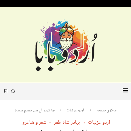
مرکزی صفحہ
اردو غزلیات
جا کہیو ان سے نسیمِ سحر!
اردو غزلیات
بہادر شاہ ظفر
شعر و شاعری