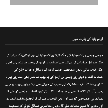
اردو بابا کے بارے میں
جیسے جیسے پرنٹ میڈیا کی جگہ الیکٹرونک میڈیا نے اور الیکٹرونگ میڈیا کی
جگہ سوشل میڈیا نے لی ہے تب سے انٹرنیٹ پہ اردو کی ویب سائیٹس نے اپنی
جگہ خوب بنائی ۔ یوں سمجھیے جیسے اردو کے رسائل وجرائد زبان کی
خدمات انجا م دیتے رہے ویسے ہی اردو کی یہ ویب سائٹس بھی دے رہی ہیں ۔
’’ اردو بابا ‘‘،ادب ،معاشرت اور مذہب کے حوالے سے ایک بہترین ویب پیج ہے
،جہاں آپ کو کلاسک سے لے جدیدادب کا اعلیٰ ترین انتخاب پڑھنے کو ملے گا
،ساتھ ہی خصوصی گوشے اور ادبی تقریبات سے لے کر تحقیق وتنقید،تبصرے
اور تجزیے کا عمیق مطالعہ ملے گا ۔جہاں معاشرتی مسائل کو لے کر سنجیدہ