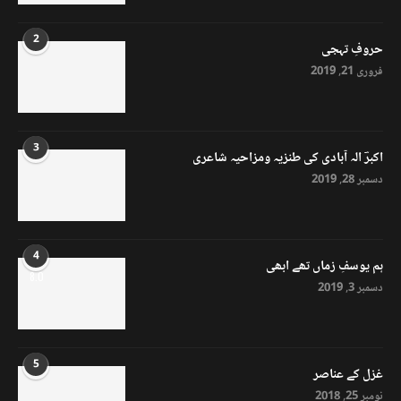
2
حروفِ تہجی
فروری 21, 2019
3
اکبرؔ الہ آبادی کی طنزیہ ومزاحیہ شاعری
دسمبر 28, 2019
4
ہم یوسفِ زماں تھے ابھی
8.0
دسمبر 3, 2019
5
غزل کے عناصر
نومبر 25, 2018