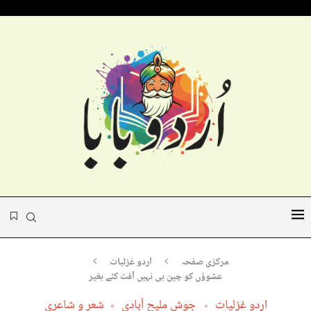
مرکزی صفحہ
اردو غزلیات
عشوؤں کو چین ہی نہیں آفت کئے بغیر
اردو غزلیات
جوش ملیح آبادی
شعر و شاعری