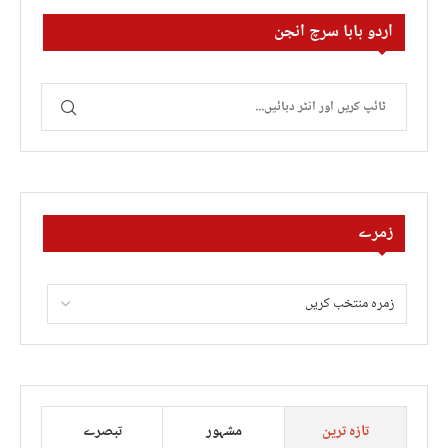
اردو بابا سرچ انجن
زمرے
تازہ ترین
مشہور
تبصرے