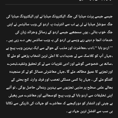
جیسے جیسے پرنٹ میڈیا کی جگہ الیکٹرونک میڈیا نے اور الیکٹرونگ میڈیا کی
جگہ سوشل میڈیا نے لی ہے تب سے انٹرنیٹ پہ اردو کی ویب سائیٹس نے اپنی
جگہ خوب بنائی ۔ یوں سمجھیے جیسے اردو کے رسائل وجرائد زبان کی
خدمات انجا م دیتے رہے ویسے ہی اردو کی یہ ویب سائٹس بھی دے رہی ہیں ۔
’’ اردو بابا ‘‘،ادب ،معاشرت اور مذہب کے حوالے سے ایک بہترین ویب پیج ہے
،جہاں آپ کو کلاسک سے لے جدیدادب کا اعلیٰ ترین انتخاب پڑھنے کو ملے گا
،ساتھ ہی خصوصی گوشے اور ادبی تقریبات سے لے کر تحقیق وتنقید،تبصرے
اور تجزیے کا عمیق مطالعہ ملے گا ۔جہاں معاشرتی مسائل کو لے کر سنجیدہ
گفتگو ملے گی ۔ جہاں بِنا کسی مسلکی تعصب اور فرقہ وارنہ کج بحثی کے
بجائے علمی سطح پر مذہبی تجزیوں سے بہترین رہنمائی حاصل ہوگی ۔ تو آئیے
اپنی تخلیقات سے اردو بابا کے ویب پیج کوسجائیے اور معاشرے میں پھیلی
بے چینی اور انتشار کو دورکیجیے کہ معاشرے کو جہالت کی تاریکی سے نکالنا
ہی سب سے افضل ترین جہاد ہے ۔