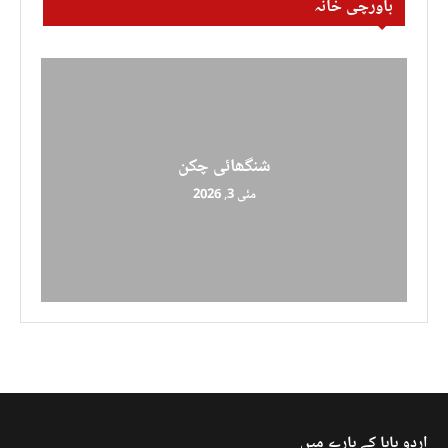
باورچی خانہ
شنگھائی چکن
مئی 3, 2026
اردو بابا کے بارے میں