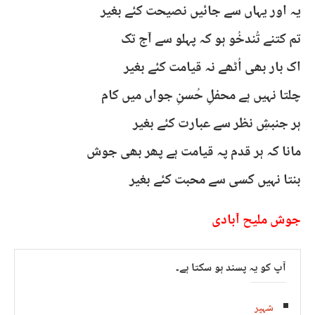
یہ اور یہاں سے جائیں نصیحت کئے بغیر
تم کتنے تُندخُو ہو کہ پہلو سے آج تک
اک بار بھی اُٹھے نہ قیامت کئے بغیر
چلتا نہیں ہے محفلِ حُسنِ جواں میں کام
ہر جنبشِ نظر سے عبارت کئے بغیر
مانا کہ ہر قدم پہ قیامت ہے پھر بھی جوش
بنتا نہیں کسی سے محبت کئے بغیر
جوش ملیح آبادی
آپ کو یہ پسند ہو سکتا ہے۔
شہپر