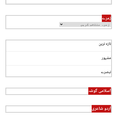
زمرے
تازہ ترین
مشہور
تبصرے
اسلامی گوشہ
اردو شاعری