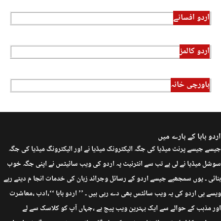
اردو افسانے
اردو کالمز
باورچی خانہ
اردو بابا کے بارے میں
جیسے جیسے پرنٹ میڈیا کی جگہ الیکٹرونک میڈیا نے اور الیکٹرونگ میڈیا کی جگہ
سوشل میڈیا نے لی ہے تب سے انٹرنیٹ پہ اردو کی ویب سائیٹس نے اپنی جگہ خوب
بنائی ۔ یوں سمجھیے جیسے اردو کے رسائل وجرائد زبان کی خدمات انجا م دیتے رہے
ویسے ہی اردو کی یہ ویب سائٹس بھی دے رہی ہیں ۔ ’’ اردو بابا ‘‘،ادب ،معاشرت
اور مذہب کے حوالے سے ایک بہترین ویب پیج ہے ،جہاں آپ کو کلاسک سے لے