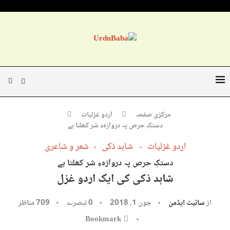
مرکزی صفحہ
اردو غزلیات
دستکِ حرص پہ دروازہءِ شر کھلتا ہے
اردو غزلیات
شاہد ذکی
شعر و شاعری
دستکِ حرص پہ دروازہءِ شر کھلتا ہے
شاہد ذکی کی ایک اردو غزل
از
سائیٹ ایڈمن
جون 1, 2018
0 تبصرے
709
مناظر
Bookmark