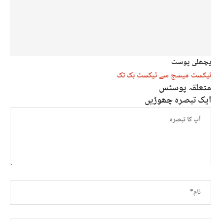
پچھلی پوسٹ
ٹیکسٹ میسج سے ٹیکسٹ بک تک
متعلقہ پوسٹس
ایک تبصرہ چھوڑیں