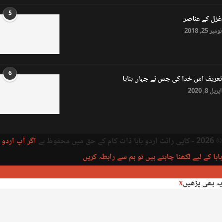
5
غزل کے عناصر
نومبر 25, 2018
6
تعریف اس خدا کی جس نے جہاں بنایا
اپریل 8, 2020
© 2026 - کاپی رائٹ اردو بابا ڈاٹ کام کے حق میں محفوظ ہے
اگر آپ اردو
بابا کے لیے لکھنا چاہتے ہیں تو ہم سے رابطہ کریں
یہ بھی پڑھیں
x