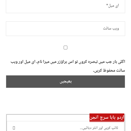
اگلی بار جب میں تبصرہ کروں تو اس براؤزر میں میرا نام، ای میل اور ویب
سائٹ محفوظ کریں۔
اردو بابا سرچ انجن