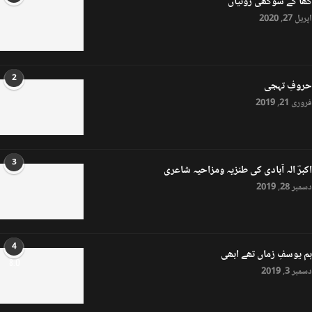
کھا کے سوکھی روٹیاں
اپریل 27, 2020
2
حروفِ تہجی
فروری 21, 2019
3
اکبرؔ الہ آبادی کی طنزیہ ومزاحیہ شاعری
دسمبر 28, 2019
4
ہم یوسفِ زماں تھے ابھی
8.0
دسمبر 3, 2019