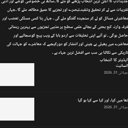
جدیدادب کا اعلیٰ ترین انتخاب پڑھنے کو ملے گا ،ساتھ ہی خصوصی گوشے اور ادبی
تقریبات سے لے کر تحقیق وتنقید،تبصرے اور تجزیے کا عمیق مطالعہ ملے گا ۔جہاں
معاشرتی مسائل کو لے کر سنجیدہ گفتگو ملے گی ۔ جہاں بِنا کسی مسلکی تعصب اور
فرقہ وارنہ کج بحثی کے بجائے علمی سطح پر مذہبی تجزیوں سے بہترین رہنمائی
حاصل ہوگی ۔ تو آئیے اپنی تخلیقات سے اردو بابا کے ویب پیج کوسجائیے اور
معاشرے میں پھیلی بے چینی اور انتشار کو دورکیجیے کہ معاشرے کو جہالت کی
تاریکی سے نکالنا ہی سب سے افضل ترین جہاد ہے ۔
ایڈیٹر کا انتخاب
انسانیت
جولائی 31, 2026
تھا میں کیا، اور کیا سے کیا ہو گیا
جولائی 31, 2026