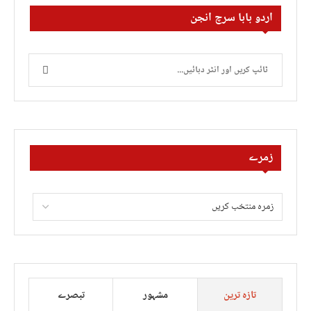
اردو بابا سرچ انجن
زمرے
تازہ ترین
مشہور
تبصرے