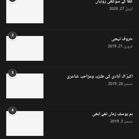
کھا کے سوکھی روٹیاں
اپریل 27, 2020
2
حروفِ تہجی
فروری 21, 2019
3
اکبرؔ الہ آبادی کی طنزیہ ومزاحیہ شاعری
دسمبر 28, 2019
4
ہم یوسفِ زماں تھے ابھی
8.0
دسمبر 3, 2019