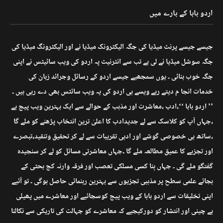
اردو بابا کے بارے میں
جیسے جیسے پرنٹ میڈیا کی جگہ الیکٹرونک میڈیا نے اور الیکٹرونگ میڈیا کی
جگہ سوشل میڈیا نے لی ہے تب سے انٹرنیٹ پہ اردو کی ویب سائیٹس نے اپنی
جگہ خوب بنائی ۔ یوں سمجھیے جیسے اردو کے رسائل وجرائد زبان کی
خدمات انجا م دیتے رہے ویسے ہی اردو کی یہ ویب سائٹس بھی دے رہی ہیں ۔
’’ اردو بابا ‘‘،ادب ،معاشرت اور مذہب کے حوالے سے ایک بہترین ویب پیج ہے
،جہاں آپ کو کلاسک سے لے جدیدادب کا اعلیٰ ترین انتخاب پڑھنے کو ملے گا
،ساتھ ہی خصوصی گوشے اور ادبی تقریبات سے لے کر تحقیق وتنقید،تبصرے
اور تجزیے کا عمیق مطالعہ ملے گا ۔جہاں معاشرتی مسائل کو لے کر سنجیدہ
گفتگو ملے گی ۔ جہاں بِنا کسی مسلکی تعصب اور فرقہ وارنہ کج بحثی کے
بجائے علمی سطح پر مذہبی تجزیوں سے بہترین رہنمائی حاصل ہوگی ۔ تو آئیے
اپنی تخلیقات سے اردو بابا کے ویب پیج کوسجائیے اور معاشرے میں پھیلی
بے چینی اور انتشار کو دورکیجیے کہ معاشرے کو جہالت کی تاریکی سے نکالنا