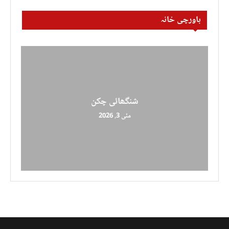
باورچی خانہ
شنگھائی چکن
مئی 3, 2026