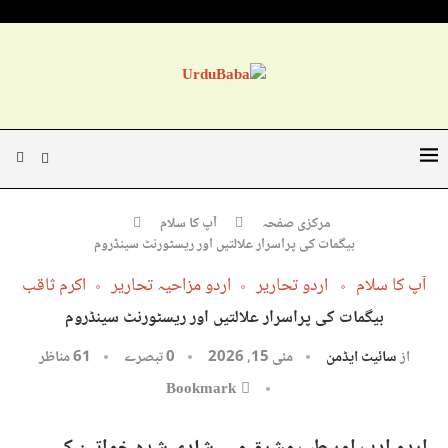
مرکزی صفحہ
آپ کا سلام
بیگمات کی پراسرار علالتیں اور ریسٹورنٹ سینڈروم
آپ کا سلام
اردو تحاریر
اردو مزاحیہ تحاریر
اکرم ثاقب
بیگمات کی پراسرار علالتیں اور ریسٹورنٹ سینڈروم
از
سائیٹ ایڈمن
مئی 15, 2026
0 تبصرے
61
مناظر
Bookmark