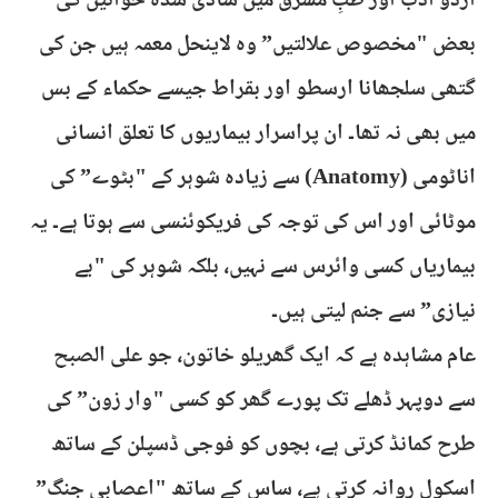
اردو ادب اور طبِ مشرق میں شادی شدہ خواتین کی
بعض "مخصوص علالتیں” وہ لاینحل معمہ ہیں جن کی
گتھی سلجھانا ارسطو اور بقراط جیسے حکماء کے بس
میں بھی نہ تھا۔ ان پراسرار بیماریوں کا تعلق انسانی
اناٹومی (Anatomy) سے زیادہ شوہر کے "بٹوے” کی
موٹائی اور اس کی توجہ کی فریکوئنسی سے ہوتا ہے۔ یہ
بیماریاں کسی وائرس سے نہیں، بلکہ شوہر کی "بے
نیازی” سے جنم لیتی ہیں۔
عام مشاہدہ ہے کہ ایک گھریلو خاتون، جو علی الصبح
سے دوپہر ڈھلے تک پورے گھر کو کسی "وار زون” کی
طرح کمانڈ کرتی ہے، بچوں کو فوجی ڈسپلن کے ساتھ
اسکول روانہ کرتی ہے، ساس کے ساتھ "اعصابی جنگ”