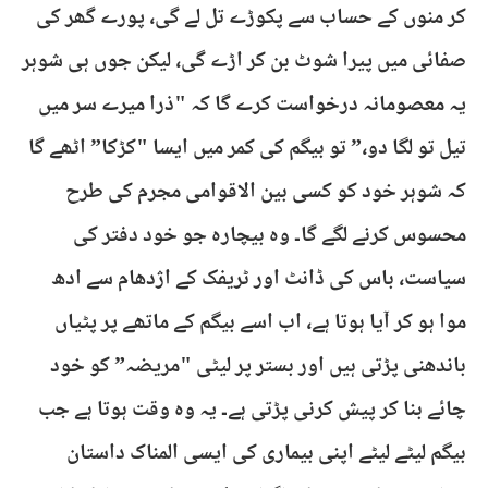
کر منوں کے حساب سے پکوڑے تل لے گی، پورے گھر کی
صفائی میں پیرا شوٹ بن کر اڑے گی، لیکن جوں ہی شوہر
یہ معصومانہ درخواست کرے گا کہ "ذرا میرے سر میں
تیل تو لگا دو،” تو بیگم کی کمر میں ایسا "کڑکا” اٹھے گا
کہ شوہر خود کو کسی بین الاقوامی مجرم کی طرح
محسوس کرنے لگے گا۔ وہ بیچارہ جو خود دفتر کی
سیاست، باس کی ڈانٹ اور ٹریفک کے اژدھام سے ادھ
موا ہو کر آیا ہوتا ہے، اب اسے بیگم کے ماتھے پر پٹیاں
باندھنی پڑتی ہیں اور بستر پر لیٹی "مریضہ” کو خود
چائے بنا کر پیش کرنی پڑتی ہے۔ یہ وہ وقت ہوتا ہے جب
بیگم لیٹے لیٹے اپنی بیماری کی ایسی المناک داستان