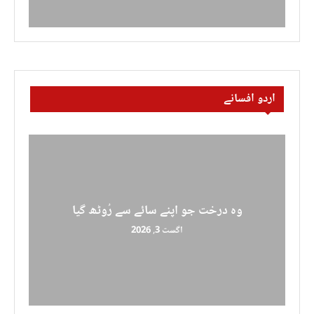
اردو افسانے
وہ درخت جو اپنے سائے سے رُوٹھ گیا
اگست 3, 2026