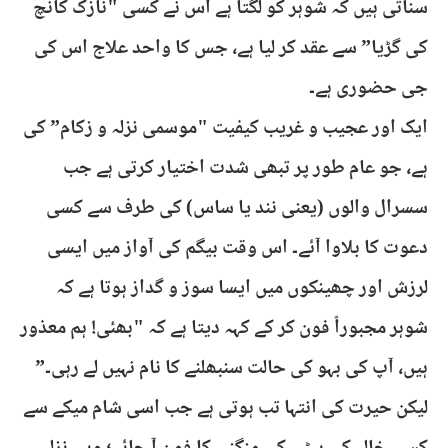
سناتی ہیں کہ شوہر کو لگتا ہے اس نے کسی "نازک کانچ
کی گڑیا” سے عقد کر لیا ہے، جس کا واحد علاج اس کی
جی حضوری ہے۔
ایک اور عجیب و غریب کیفیت "موسمی نزلہ و زکام” کی
ہے، جو عام طور پر تبھی شدت اختیار کرتی ہے جب
سسرال والوں (یعنی نند یا ساس) کی طرف سے کسی
دعوت کا بلاوا آئے۔ اس وقت بیگم کی آواز میں ایسی
لرزش اور چھینکوں میں ایسا سوز و گداز ہوتا ہے کہ
شوہر مجبوراً فون کر کے کہہ دیتا ہے کہ "بھئی! ہم معذور
ہیں، آپ کی بہو کی حالت سنبھلنے کا نام نہیں لے رہی۔”
لیکن حیرت کی انتہا تب ہوتی ہے جب اسی شام میکے سے