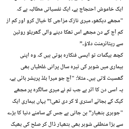
ایک خاموش احتجاج ہے، ایک نفسیاتی مطالبہ ہے کہ
"مجھے دیکھو، میری نازک مزاجی کا خیال کرو اور کم از
کم آج کے دن مجھے اس تھکا دینے والی گھریلو روٹین
سے ریٹائرمنٹ دلاؤ۔”
کچھ بیگمات تو ایسی فنکارہ ہوتی ہیں کہ وہ اپنی
بیماری میں شوہر کی تیرہ سال پرانی غلطیاں بھی
گھسیٹ لاتی ہیں۔ مثلاً: "آج جو میرا بلڈ پریشر ہائی ہے،
یہ اسی دن کا اثر ہے جب تم نے میری سالگرہ پر مجھے
کیک کے بجائے استری لا کر دی تھی!” یہاں بیماری ایک
"جوہری ہتھیار” بن جاتی ہے جس کے سامنے دنیا کا بڑے
سے بڑا منطقی شوہر بھی ہتھیار ڈال کر صلح کی بھیک