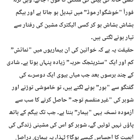
کسی خالہ کی بیٹی کی منگنی کا فون آ جائے؛ وہی نزلہ
فوراً "خوشگوار موڈ” میں تبدیل ہو جاتا ہے اور بیگم
ہشاش بشاش ہو کر کسی الیکٹرک مشین کی رفتار سے
تیار ہونے لگتی ہیں۔
حقیقت یہ ہے کہ خواتین کی ان بیماریوں میں "نمائش”
کم اور ایک "سٹریٹجک حربہ” زیادہ پنہاں ہوتا ہے۔ شادی
کے چند برسوں بعد جب میاں بیوی ایک دوسرے کی
گفتگو سے "بور” ہونے لگتے ہیں، تو خاموشی توڑنے اور
شوہر کی "غیر منقسم توجہ” حاصل کرنے کا سب سے
آزمودہ نسخہ یہی "بیمار” بننا ہے۔ جب تک بیگم کے ہاتھ
پاؤں نہیں ٹوٹیں گے، شوہر کو اس کی مشینی زندگی کی
اہمیت کا احساس کیسے ہوگا؟ لہٰذا، یہ بیماری دراصل