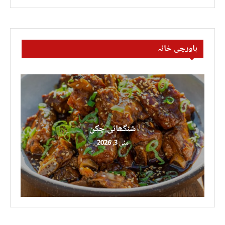
باورچی خانہ
شنگھائی چکن
مئی 3, 2026