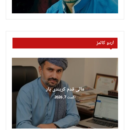
اردو کالمز
ماٹی قدم کریندی یار
اگست 7, 2026