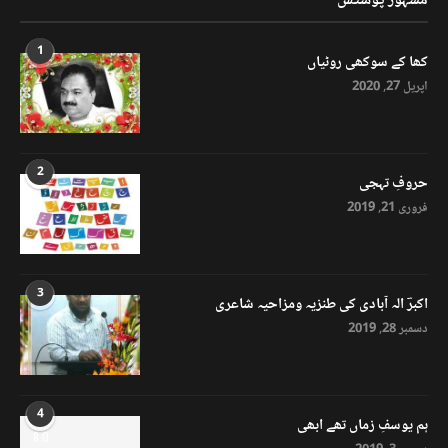
مشہور پوسٹس
1
کھا کے سوکھی روٹیاں
اپریل 27, 2020
2
حروفِ تہجی
فروری 21, 2019
3
اکبرؔ الہ آبادی کی طنزیہ ومزاحیہ شاعری
دسمبر 28, 2019
4
ہم یوسفِ زماں تھے ابھی
8.0