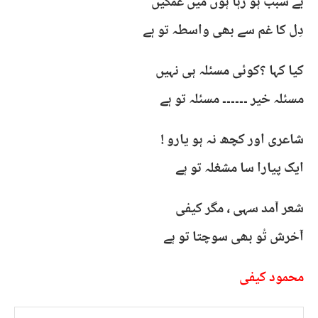
بے سبب ہو رہا ہوں میں غمگیں
دِل کا غم سے بھی واسطہ تو ہے
کیا کہا ؟کوئی مسئلہ ہی نہیں
مسئلہ خیر ۔۔۔۔۔۔ مسئلہ تو ہے
شاعری اور کچھ نہ ہو یارو !
ایک پیارا سا مشغلہ تو ہے
شعر آمد سہی ، مگر کیفی
آخرش تُو بھی سوچتا تو ہے
محمود کیفی