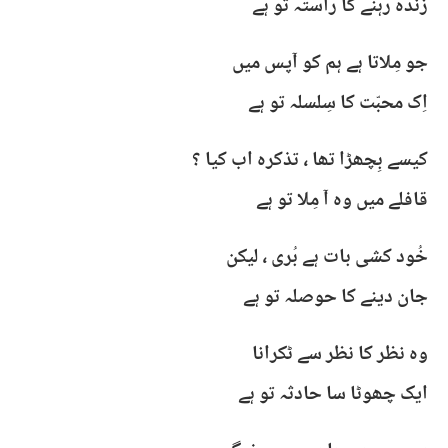
زندہ رہنے کا راستہ تو ہے
جو مِلاتا ہے ہم کو آپس میں
اِک محبّت کا سِلسلہ تو ہے
کیسے بِچھڑا تھا ، تذکرہ اب کیا ؟
قافلے میں وہ آ مِلا تو ہے
خُود کشی بات ہے بُری ، لیکن
جان دینے کا حوصلہ تو ہے
وہ نظر کا نظر سے ٹکرانا
ایک چھوٹا سا حادثہ تو ہے