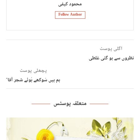
محمود کیفی
Follow Author
اگلی پوسٹ
نظروں سے ہو گئی غلطی
پچھلی پوسٹ
ہم ہیں سُوکھے ہُوئے شجر آقا ؐ
متعلقہ پوسٹس