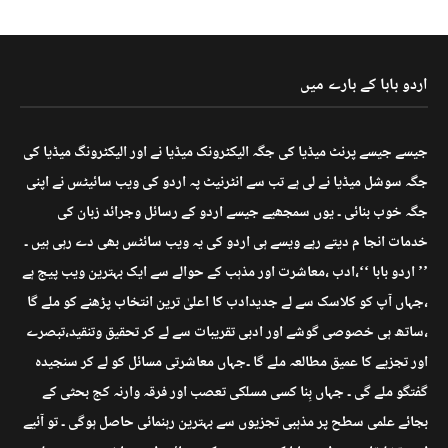
اردو بابا کے بارے میں
جیسے جیسے پرنٹ میڈیا کی جگہ الیکٹرونک میڈیا نے اور الیکٹرونگ میڈیا کی
جگہ سوشل میڈیا نے لی ہے تب سے انٹرنیٹ پہ اردو کی ویب سائیٹس نے اپنی
جگہ خوب بنائی ۔ یوں سمجھیے جیسے اردو کے رسائل وجرائد زبان کی
خدمات انجا م دیتے رہے ویسے ہی اردو کی یہ ویب سائٹس بھی دے رہی ہیں ۔
’’ اردو بابا ‘‘،ادب ،معاشرت اور مذہب کے حوالے سے ایک بہترین ویب پیج ہے
،جہاں آپ کو کلاسک سے لے جدیدادب کا اعلیٰ ترین انتخاب پڑھنے کو ملے گا
،ساتھ ہی خصوصی گوشے اور ادبی تقریبات سے لے کر تحقیق وتنقید،تبصرے
اور تجزیے کا عمیق مطالعہ ملے گا ۔جہاں معاشرتی مسائل کو لے کر سنجیدہ
گفتگو ملے گی ۔ جہاں بِنا کسی مسلکی تعصب اور فرقہ وارنہ کج بحثی کے
بجائے علمی سطح پر مذہبی تجزیوں سے بہترین رہنمائی حاصل ہوگی ۔ تو آئیے