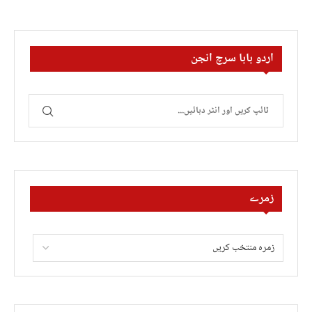
اردو بابا سرچ انجن
زمرے