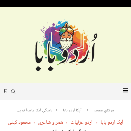
مرکزی صفحہ
آپکا اردو بابا
زندگی ایک ماجرا تو ہے
آپکا اردو بابا
اردو غزلیات
شعر و شاعری
محمود کیفی