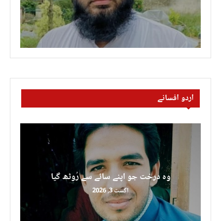
اردو افسانے
وہ درخت جو اپنے سائے سے رُوٹھ گیا
اگست 3, 2026