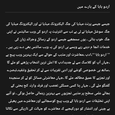
اردو بابا کے بارے میں
جیسے جیسے پرنٹ میڈیا کی جگہ الیکٹرونک میڈیا نے اور الیکٹرونگ میڈیا کی
جگہ سوشل میڈیا نے لی ہے تب سے انٹرنیٹ پہ اردو کی ویب سائیٹس نے اپنی
جگہ خوب بنائی ۔ یوں سمجھیے جیسے اردو کے رسائل وجرائد زبان کی
خدمات انجا م دیتے رہے ویسے ہی اردو کی یہ ویب سائٹس بھی دے رہی ہیں ۔
’’ اردو بابا ‘‘،ادب ،معاشرت اور مذہب کے حوالے سے ایک بہترین ویب پیج ہے
،جہاں آپ کو کلاسک سے لے جدیدادب کا اعلیٰ ترین انتخاب پڑھنے کو ملے گا
،ساتھ ہی خصوصی گوشے اور ادبی تقریبات سے لے کر تحقیق وتنقید،تبصرے
اور تجزیے کا عمیق مطالعہ ملے گا ۔جہاں معاشرتی مسائل کو لے کر سنجیدہ
گفتگو ملے گی ۔ جہاں بِنا کسی مسلکی تعصب اور فرقہ وارنہ کج بحثی کے
بجائے علمی سطح پر مذہبی تجزیوں سے بہترین رہنمائی حاصل ہوگی ۔ تو آئیے
اپنی تخلیقات سے اردو بابا کے ویب پیج کوسجائیے اور معاشرے میں پھیلی
بے چینی اور انتشار کو دورکیجیے کہ معاشرے کو جہالت کی تاریکی سے نکالنا