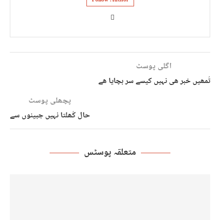
Follow Author
اگلی پوسٹ
تُمھیں خبر ھی نہیں کیسے سر بچایا ھے
پچھلی پوسٹ
حال کُھلتا نہیں جبینوں سے
متعلقہ پوسٹس