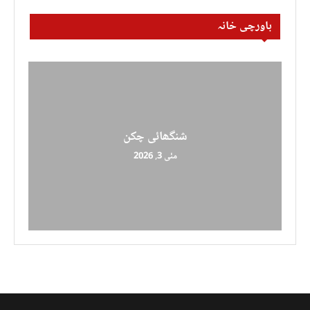
باورچی خانہ
شنگھائی چکن
مئی 3, 2026