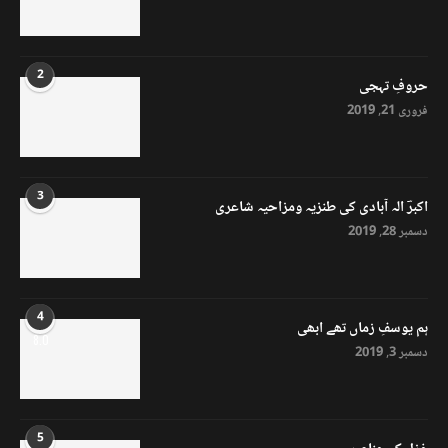
2
حروفِ تہجی
فروری 21, 2019
3
اکبرؔ الہ آبادی کی طنزیہ ومزاحیہ شاعری
دسمبر 28, 2019
4
ہم یوسفِ زماں تھے ابھی
8.0
دسمبر 3, 2019
5