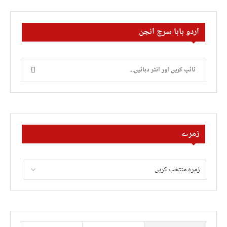
اردو بابا سرچ انجن
زمرے