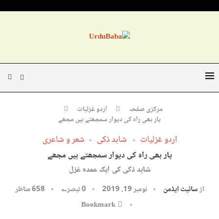
مرکزی صفحہ
اردو غزلیات
یار بھی راہ کی دیوار سمجھتے ہیں مجھے
اردو غزلیات
شاہد ذکی
شعر و شاعری
یار بھی راہ کی دیوار سمجھتے ہیں مجھے
شاہد ذکی کی ایک عمدہ غزل
از
سائیٹ ایڈمن
نومبر 19, 2019
0 تبصرے
658
مناظر
Bookmark