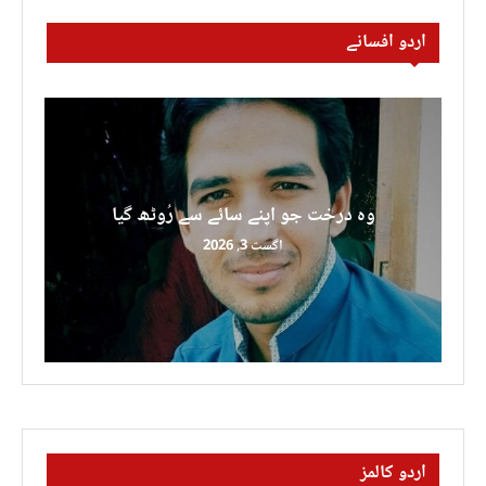
اردو افسانے
وہ درخت جو اپنے سائے سے رُوٹھ گیا
اگست 3, 2026
اردو کالمز