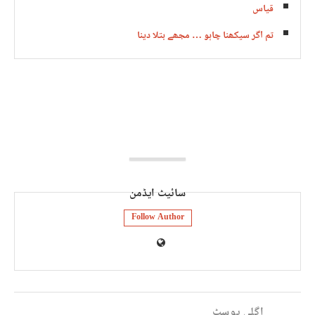
قیاس
تم اگر سیکھنا چاہو … مجھے بتلا دینا
سائیٹ ایڈمن
Follow Author
اگلی پوسٹ