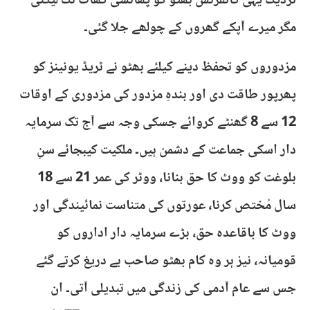
نزدیک یہی کانفرنس بھٹو کو پھانسی گھاٹ تک لیگئی
مگر میرے آپکے گھروں کے چولھے جلا گئی۔
مزدوروں کو تحفظ دینے کیلئے بھٹو نے ٹریڈ یونینز کو
پھرپور طاقت دی اور بندہِ مزدور کی مزدوری کے اوقات
12 سے 8 گھنٹے کروائے جسکی وجہ سے آج تک سرمایہ
دار اسکی جماعت کے دشمن ہیں۔ ملکیت کیبجائے سنِ
بلوغت کو ووٹ کا حق بنانا، ووٹر کی عمر 21 سے 18
سال مُختص کرنا، عورتوں کی متناست نمائیندگی اور
ووٹ کا باقاعدہ حق، بڑے سرمایہ دار اداروں کو
قومیانہ، نیز ہر وہ کام بھٹو صاحب بے دریغ کرتے گئے
جس سے عام آدمی کی زندگی میں تبدیلی آتی۔ ان