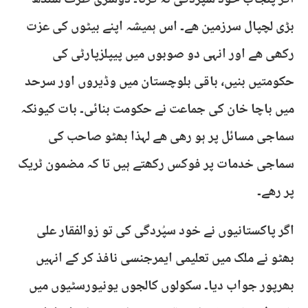
اگر پنجاب خود سپُردگی نہ کرتا۔ دوسری طرف سندھ
بڑی لچپال سرزمین ھے۔ اس ہمیشہ اپنے بیٹوں کی عزت
رکھی ھے اور انہی دو صوبوں میں پیپلزپارٹی کی
حکومتیں بنیں، باقی بلوچستان میں وڈیروں اور سرحد
میں باچا خان کی جماعت نے حکومت بنائی۔ بات کیونکہ
سماجی مسائل پر ہو رھی ھے لہذا بھٹو صاحب کی
سماجی خدمات پر فوکس رکھتے ہیں تا کہ مضمون ٹریک
پر رھے۔
اگر پاکستانیوں نے خود سپُردگی کی تو زوالفقار علی
بھٹو نے ملک میں تعلیمی ایمرجنسی نافذ کر کے انہیں
بھرپور جواب دیا۔ سکولوں کالجوں یونیورسٹیوں میں