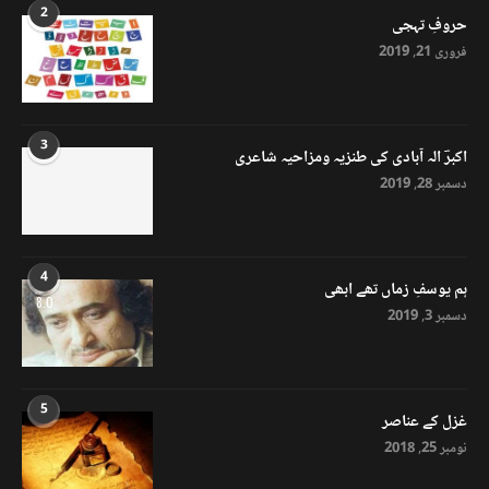
2
حروفِ تہجی
فروری 21, 2019
3
اکبرؔ الہ آبادی کی طنزیہ ومزاحیہ شاعری
دسمبر 28, 2019
4
ہم یوسفِ زماں تھے ابھی
8.0
دسمبر 3, 2019
5
غزل کے عناصر
نومبر 25, 2018