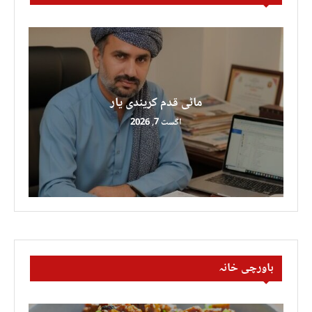
ماٹی قدم کریندی یار
اگست 7, 2026
باورچی خانہ