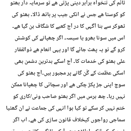
ٹائم کی تنخواہ برابر دینی پڑتی ھے تو سرمایہ دار بھٹو
کو کوستا ھے جس نے انکی جیب پر ہاتھ ڈالا۔ بھٹو کی
ٹھوکر سے بنا آگہی کا در آج کعبے کا شگاف بن گیا ھے۔
اس میں سونا بھرو یا سیسہ، اگر چھپانے کی کوشش
کرو گے تو یہ پھٹ جائے گا اور یہی انعام ھے ذوالفقار
علی بھٹو کی خدمات کا۔ آج اسکے بدترین دشمن بھی
اسکی عظمت کے گُن گانے پر مجبور ہیں۔آج بھٹو کی
سوچ اپنی جڑ پکڑ چکی ھے اور سچائی کا چھپانا ممکن
نہیں رہا۔ چھ برس میں اگر بھٹو صاحب ونی/کاری کو
ختم نہیں کر سکے تو کیا ہوا انہی کی جماعت نے ان گھٹیا
سماجی رواجوں کیخلاف قانون سازی کی ھے۔ اب اگر