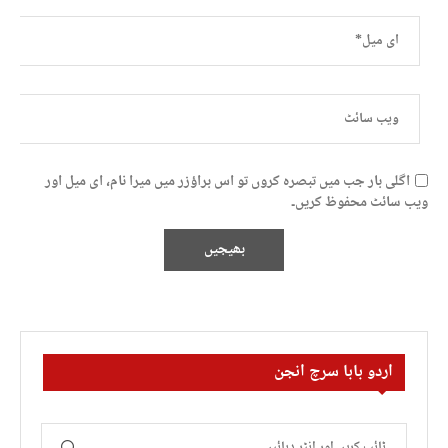
اگلی بار جب میں تبصرہ کروں تو اس براؤزر میں میرا نام، ای میل اور
ویب سائٹ محفوظ کریں۔
اردو بابا سرچ انجن