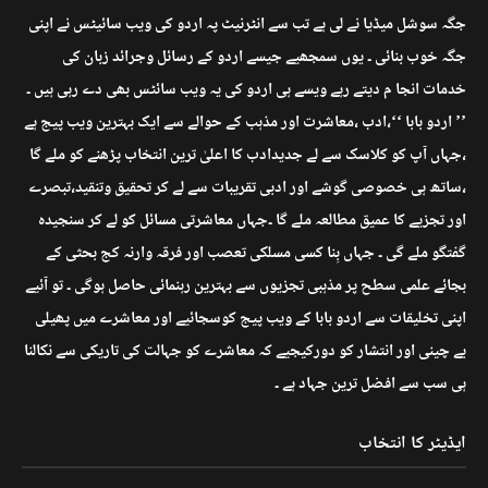
جگہ سوشل میڈیا نے لی ہے تب سے انٹرنیٹ پہ اردو کی ویب سائیٹس نے اپنی
جگہ خوب بنائی ۔ یوں سمجھیے جیسے اردو کے رسائل وجرائد زبان کی
خدمات انجا م دیتے رہے ویسے ہی اردو کی یہ ویب سائٹس بھی دے رہی ہیں ۔
’’ اردو بابا ‘‘،ادب ،معاشرت اور مذہب کے حوالے سے ایک بہترین ویب پیج ہے
،جہاں آپ کو کلاسک سے لے جدیدادب کا اعلیٰ ترین انتخاب پڑھنے کو ملے گا
،ساتھ ہی خصوصی گوشے اور ادبی تقریبات سے لے کر تحقیق وتنقید،تبصرے
اور تجزیے کا عمیق مطالعہ ملے گا ۔جہاں معاشرتی مسائل کو لے کر سنجیدہ
گفتگو ملے گی ۔ جہاں بِنا کسی مسلکی تعصب اور فرقہ وارنہ کج بحثی کے
بجائے علمی سطح پر مذہبی تجزیوں سے بہترین رہنمائی حاصل ہوگی ۔ تو آئیے
اپنی تخلیقات سے اردو بابا کے ویب پیج کوسجائیے اور معاشرے میں پھیلی
بے چینی اور انتشار کو دورکیجیے کہ معاشرے کو جہالت کی تاریکی سے نکالنا
ہی سب سے افضل ترین جہاد ہے ۔
ایڈیٹر کا انتخاب