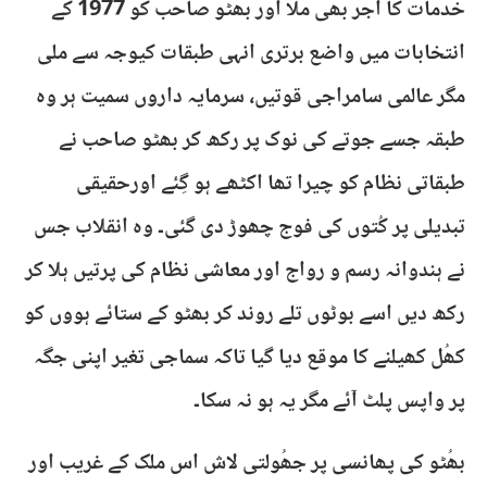
خدمات کا اجر بھی ملا اور بھٹو صاحب کو 1977 کے
انتخابات میں واضع برتری انہی طبقات کیوجہ سے ملی
مگر عالمی سامراجی قوتیں، سرمایہ داروں سمیت ہر وہ
طبقہ جسے جوتے کی نوک پر رکھ کر بھٹو صاحب نے
طبقاتی نظام کو چیرا تھا اکٹھے ہو گِئے اورحقیقی
تبدیلی پر کُتوں کی فوج چھوڑ دی گئی۔ وہ انقلاب جس
نے ہندوانہ رسم و رواج اور معاشی نظام کی پرتیں ہلا کر
رکھ دیں اسے بوٹوں تلے روند کر بھٹو کے ستائے ہووں کو
کھُل کھیلنے کا موقع دیا گیا تاکہ سماجی تغیر اپنی جگہ
پر واپس پلٹ آئے مگر یہ ہو نہ سکا۔
بھُٹو کی پھانسی پر جھُولتی لاش اس ملک کے غریب اور