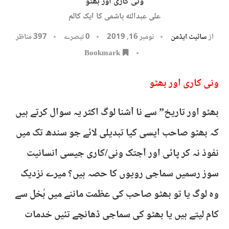
ونی کاری اور بھٹو
علی عبداللہ ہاشمی کا ایک کالم
از
سائیٹ ایڈمن
نومبر 16, 2019
0 تبصرے
397
مناظر
Bookmark
ونی کاری اور بھٹو
بھٹو اور تاریخ” سے نا آشنا لوگ اکثر یہ سوال کرتے ہیں
کہ بھٹو صاحب ایسی کیا تبدیلی لائے جو سندھ تک میں
نفوذ نہ کر پائی اور آجتک ونی/کاری جیسی انسانیت
سوز رسمیں سماجی رویوں کا حصہ ہیں؟ میرے نزدیک
وہ لوگ یا تو بھٹو صاحب کی عظمت ماننے میں بُخل سے
کام لیتے ہیں یا بھٹو کی سماجی ڈھانچے تئیں خدمات