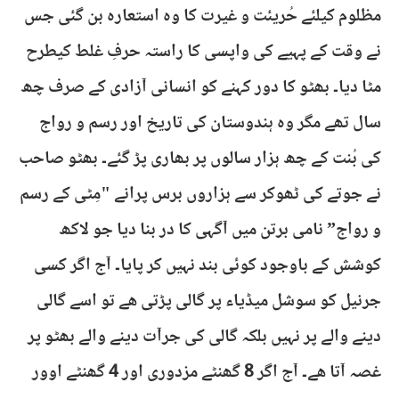
مظلوم کیلئے حُریئت و غیرت کا وہ استعارہ بن گئی جس
نے وقت کے پہیے کی واپسی کا راستہ حرفِ غلط کیطرح
مٹا دیا۔ بھٹو کا دور کہنے کو انسانی آزادی کے صرف چھ
سال تھے مگر وہ ہندوستان کی تاریخ اور رسم و رواج
کی بُنت کے چھ ہزار سالوں پر بھاری پڑ گئے۔ بھٹو صاحب
نے جوتے کی ٹھوکر سے ہزاروں برس پرانے "مِٹی کے رسم
و رواج” نامی برتن میں آگہی کا در بنا دیا جو لاکھ
کوشش کے باوجود کوئی بند نہیں کر پایا۔ آج اگر کسی
جرنیل کو سوشل میڈیاء پر گالی پڑتی ھے تو اسے گالی
دینے والے پر نہیں بلکہ گالی کی جرآت دینے والے بھٹو پر
غصہ آتا ھے۔ آج اگر 8 گھنٹے مزدوری اور 4 گھنٹے اوور