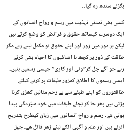
بگڑتے سندھ رہ گیا۔۔
کسی بھی تمدنی تہذیب میں رسم و رواج انسانوں کے
ایک دوسرے کیساتھ حقوق و فرائض کو وضع کرتے ہیں
لیکن ہر دور میں زور آور اپنے حقوق تو مکمل لیتے رہے مگر
طاقت کے ذور پر کچھ نا اصافیوں کا احیاء بھی کرتے
رہے جو آگے چل کر”ونی اور کاری” جیسی رسمیں بنیں۔
ایسی رسموں کا اطلاق کمزور طبقات پر کرنے کیلئے
طاقتوروں کو اپنے طبقے سے بے رحم مثالیں کھڑی کرنا
پڑتی ہیں پھر جا کر نِچلے طبقات میں خود سپُردگی پیدا
ہوتی ھے۔ رسم و رواج انسانوں میں زبان کیطرح بتدریج
اترتے ہیں اور علم و آگہی انکے لیئے زھرِ قاتل ھے۔ جہل