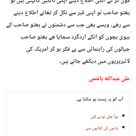
فون کر کے انکی اطلاع دیتے آپکی ٹانگیں کانپتی ہیں تو
بھٹو صاحب تو اپنی قبر سے نکل کر تھانے اطلاع دینے
سے رھے۔ ویسے بھی جب سے دشمنوں نے بھٹو صاحب کے
بیوی بچوں کو انکے اردگرد سجایا ھے بھٹو صاحب
جیالوں کی راہنمائی سے بے فکر ہو کر امریکہ کی
لائبریریوں میں دیکھے جاتے ہیں۔
علی عبداللہ ہاشمی
آپ کو یہ پسند ہو سکتا ہے۔
ہوا چلی تو بے کلی
یادوں کی کتابوں سے