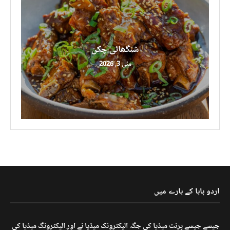
شنگھائی چکن
مئی 3, 2026
اردو بابا کے بارے میں
جیسے جیسے پرنٹ میڈیا کی جگہ الیکٹرونک میڈیا نے اور الیکٹرونگ میڈیا کی