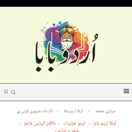
مرکزی صفحہ
آپکا اردو بابا
اک بات ضروری کرنی ہے
آپکا اردو بابا
اردو غزلیات
ڈاکٹر الیاس عاجز
شعر و شاعری