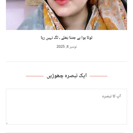
ٹوٹا ہوا ہے جتنا بَھلے ، لگ نہیں رہا
نومبر 8, 2025
ایک تبصرہ چھوڑیں