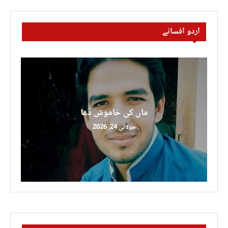
اردو افسانے
ماں کی خاموش دُعا
جولائی 24, 2026