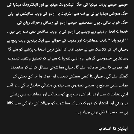
جیسے جیسے پرنٹ میڈیا کی جگہ الیکٹرونک میڈیا نے اور الیکٹرونگ میڈیا کی
جگہ سوشل میڈیا نے لی ہے تب سے انٹرنیٹ پہ اردو کی ویب سائیٹس نے اپنی
جگہ خوب بنائی ۔ یوں سمجھیے جیسے اردو کے رسائل وجرائد زبان کی
خدمات انجا م دیتے رہے ویسے ہی اردو کی یہ ویب سائٹس بھی دے رہی ہیں ۔
’’ اردو بابا ‘‘،ادب ،معاشرت اور مذہب کے حوالے سے ایک بہترین ویب پیج ہے
،جہاں آپ کو کلاسک سے لے جدیدادب کا اعلیٰ ترین انتخاب پڑھنے کو ملے گا
،ساتھ ہی خصوصی گوشے اور ادبی تقریبات سے لے کر تحقیق وتنقید،تبصرے
اور تجزیے کا عمیق مطالعہ ملے گا ۔جہاں معاشرتی مسائل کو لے کر سنجیدہ
گفتگو ملے گی ۔ جہاں بِنا کسی مسلکی تعصب اور فرقہ وارنہ کج بحثی کے
بجائے علمی سطح پر مذہبی تجزیوں سے بہترین رہنمائی حاصل ہوگی ۔ تو آئیے
اپنی تخلیقات سے اردو بابا کے ویب پیج کوسجائیے اور معاشرے میں پھیلی
بے چینی اور انتشار کو دورکیجیے کہ معاشرے کو جہالت کی تاریکی سے نکالنا
ہی سب سے افضل ترین جہاد ہے ۔
ایڈیٹر کا انتخاب