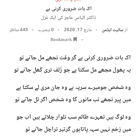
اک بات ضروری کرنی ہے
ڈاکٹر الیاس عاجز کی ایک غزل
از
سائیٹ ایڈمن
مارچ 17, 2020
0 تبصرے
445
مناظر
Bookmark
اک بات ضروری کرنی ہے گر وقت تجھے مل جاٸے تو
یہ پھول مجھے مل سکتا ہے جو زُلف تری کُھل جاٸے تو
وہ شخص جومیرے سرپہ ہے وہ جان مری لے سکتا ہے
میں پِیر تجھے تب مانوں گا وہ شخص اگر ٹل جاٸے تو
وہ لوگ ہیں ٹھہرے ظالم سب تلوار چلاتے ہیں اب جو
میں زخم نہیں سہہ پاتاہوں گرتیر تراچل جاٸے تو