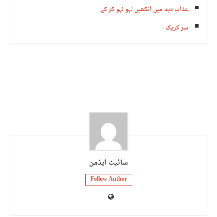
عذاب دید میں آنکھیں لہو لہو کر کے
سرِ کریک
سائیٹ ایڈمن
Follow Author