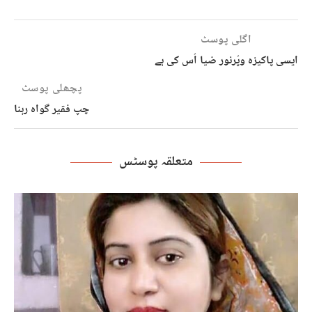
اگلی پوسٹ
ایسی پاکیزہ وپُرنور ضیا اُس کی ہے
پچھلی پوسٹ
چپ فقیر گواہ رہنا
متعلقہ پوسٹس