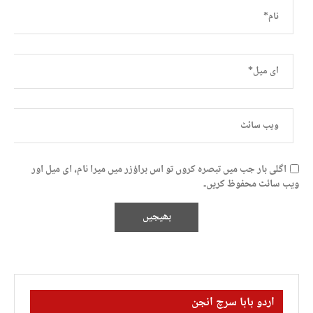
اگلی بار جب میں تبصرہ کروں تو اس براؤزر میں میرا نام، ای میل اور
ویب سائٹ محفوظ کریں۔
اردو بابا سرچ انجن