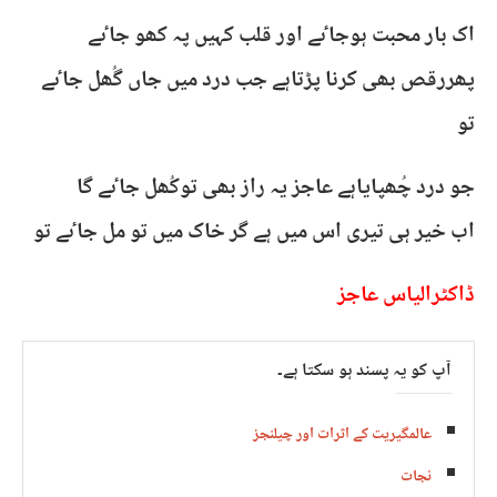
اک بار محبت ہوجاٸے اور قلب کہیں پہ کھو جاٸے
پھررقص بھی کرنا پڑتاہے جب درد میں جاں گُھل جاٸے
تو
جو درد چُھپایاہے عاجز یہ راز بھی توکُھل جاٸے گا
اب خیر ہی تیری اس میں ہے گر خاک میں تو مل جاٸے تو
ڈاکٹرالیاس عاجز
آپ کو یہ پسند ہو سکتا ہے۔
عالمگیریت کے اثرات اور چیلنجز
نجات