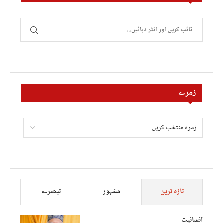
زمرے
تازہ ترین
مشہور
تبصرے
انسانیت