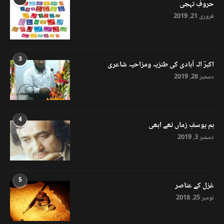
حروفِ تہجی
فروری 21, 2019
3
اکبرؔ الہ آبادی کی طنزیہ ومزاحیہ شاعری
دسمبر 28, 2019
4
ہم یوسفِ زماں تھے ابھی
8.0
دسمبر 3, 2019
5
غزل کے عناصر
نومبر 25, 2018