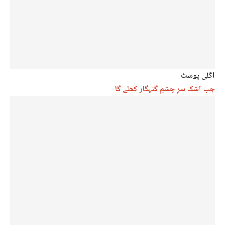
اگلی پوسٹ
جب اشک سرِ چشمِ گنہگار کھلے گا