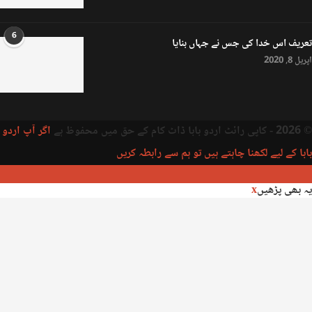
6
تعریف اس خدا کی جس نے جہاں بنایا
اپریل 8, 2020
© 2026 - کاپی رائٹ اردو بابا ڈاٹ کام کے حق میں محفوظ ہے
اگر آپ اردو
بابا کے لیے لکھنا چاہتے ہیں تو ہم سے رابطہ کریں
یہ بھی پڑھیں
x