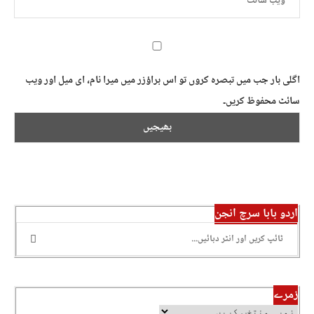
اگلی بار جب میں تبصرہ کروں تو اس براؤزر میں میرا نام، ای میل اور ویب
سائٹ محفوظ کریں۔
اردو بابا سرچ انجن
زمرے