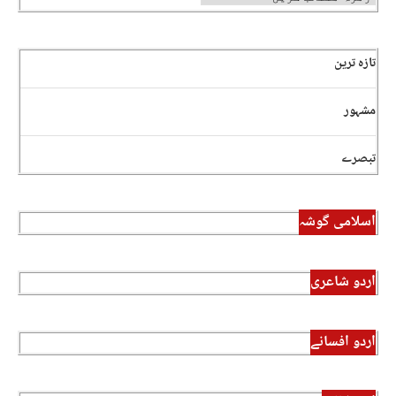
تازہ ترین
مشہور
تبصرے
اسلامی گوشہ
اردو شاعری
اردو افسانے