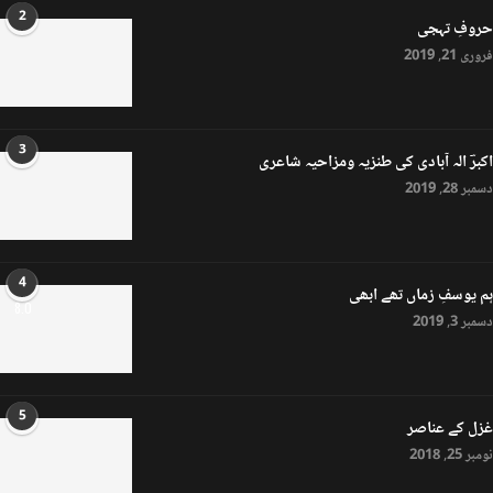
2
حروفِ تہجی
فروری 21, 2019
3
اکبرؔ الہ آبادی کی طنزیہ ومزاحیہ شاعری
دسمبر 28, 2019
4
ہم یوسفِ زماں تھے ابھی
8.0
دسمبر 3, 2019
5
غزل کے عناصر
نومبر 25, 2018