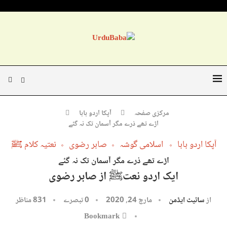
مرکزی صفحہ
آپکا اردو بابا
اڑے تھے ذرے مگر آسمان تک نہ گئے
آپکا اردو بابا
اسلامی گوشہ
صابر رضوی
نعتیہ کلام ﷺ
اڑے تھے ذرے مگر آسمان تک نہ گئے
ایک اردو نعتﷺ از صابر رضوی
از
سائیٹ ایڈمن
مارچ 24, 2020
0 تبصرے
831
مناظر
Bookmark