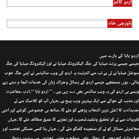
اردو کالمز
باورچی خانہ
اردو بابا کے بارے میں
جیسے جیسے پرنٹ میڈیا کی جگہ الیکٹرونک میڈیا نے اور الیکٹرونگ میڈیا کی جگہ
سوشل میڈیا نے لی ہے تب سے انٹرنیٹ پہ اردو کی ویب سائیٹس نے اپنی جگہ خوب
بنائی ۔ یوں سمجھیے جیسے اردو کے رسائل وجرائد زبان کی خدمات انجا م دیتے رہے
ویسے ہی اردو کی یہ ویب سائٹس بھی دے رہی ہیں ۔ ’’ اردو بابا ‘‘،ادب ،معاشرت
اور مذہب کے حوالے سے ایک بہترین ویب پیج ہے ،جہاں آپ کو کلاسک سے لے
جدیدادب کا اعلیٰ ترین انتخاب پڑھنے کو ملے گا ،ساتھ ہی خصوصی گوشے اور ادبی
تقریبات سے لے کر تحقیق وتنقید،تبصرے اور تجزیے کا عمیق مطالعہ ملے گا ۔جہاں
معاشرتی مسائل کو لے کر سنجیدہ گفتگو ملے گی ۔ جہاں بِنا کسی مسلکی تعصب اور
فرقہ وارنہ کج بحثی کے بجائے علمی سطح پر مذہبی تجزیوں سے بہترین رہنمائی