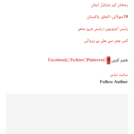
رمضان اور متزلزل ایمان
19جولائی: الحاق ِ پاکستان
رئیس امروہوی | رئیس شہر سخن
کس چمن سے چلی ہے پروائی
شئیر کریں
0
Pinterest
Twitter
Facebook
سائیٹ ایڈمن
Follow Author