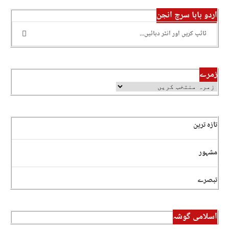
اردو بابا سرچ انجن
زمرے
تازہ ترین
مشہور
تبصرے
اسلامی گوشہ