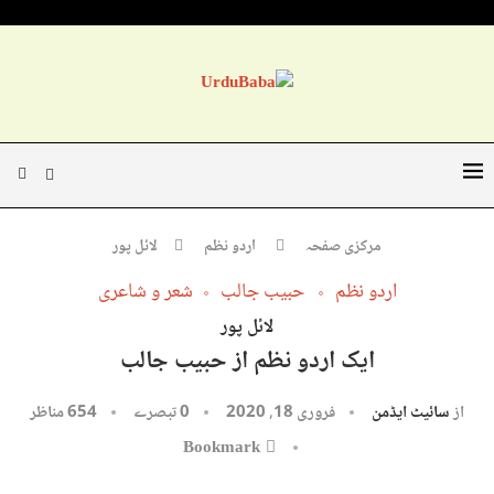
مرکزی صفحہ
اردو نظم
لائل پور
اردو نظم
حبیب جالب
شعر و شاعری
لائل پور
ایک اردو نظم از حبیب جالب
از
سائیٹ ایڈمن
فروری 18, 2020
0 تبصرے
654
مناظر
Bookmark