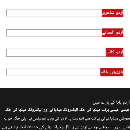
اردو شاعری
اردو افسانے
اردو کالمز
باورچی خانہ
اردو بابا کے بارے میں
جیسے جیسے پرنٹ میڈیا کی جگہ الیکٹرونک میڈیا نے اور الیکٹرونگ میڈیا کی جگہ
سوشل میڈیا نے لی ہے تب سے انٹرنیٹ پہ اردو کی ویب سائیٹس نے اپنی جگہ خوب
بنائی ۔ یوں سمجھیے جیسے اردو کے رسائل وجرائد زبان کی خدمات انجا م دیتے رہے