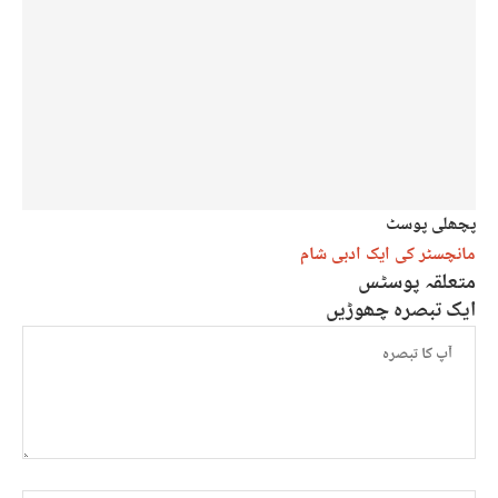
پچھلی پوسٹ
مانچسٹر کی ایک ادبی شام
متعلقہ پوسٹس
ایک تبصرہ چھوڑیں