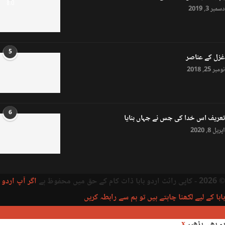
8.0
دسمبر 3, 2019
5
غزل کے عناصر
نومبر 25, 2018
6
تعریف اس خدا کی جس نے جہاں بنایا
اپریل 8, 2020
© 2026 - کاپی رائٹ اردو بابا ڈاٹ کام کے حق میں محفوظ ہے
اگر آپ اردو
بابا کے لیے لکھنا چاہتے ہیں تو ہم سے رابطہ کریں
یہ بھی پڑھیں
x