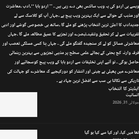
ویسے ہی اردو کی یہ ویب سائٹس بھی دے رہی ہیں ۔ ’’ اردو بابا ‘‘،ادب ،معاشرت
اور مذہب کے حوالے سے ایک بہترین ویب پیج ہے ،جہاں آپ کو کلاسک سے لے
جدیدادب کا اعلیٰ ترین انتخاب پڑھنے کو ملے گا ،ساتھ ہی خصوصی گوشے اور ادبی
تقریبات سے لے کر تحقیق وتنقید،تبصرے اور تجزیے کا عمیق مطالعہ ملے گا ۔جہاں
معاشرتی مسائل کو لے کر سنجیدہ گفتگو ملے گی ۔ جہاں بِنا کسی مسلکی تعصب اور
فرقہ وارنہ کج بحثی کے بجائے علمی سطح پر مذہبی تجزیوں سے بہترین رہنمائی
حاصل ہوگی ۔ تو آئیے اپنی تخلیقات سے اردو بابا کے ویب پیج کوسجائیے اور
معاشرے میں پھیلی بے چینی اور انتشار کو دورکیجیے کہ معاشرے کو جہالت کی
تاریکی سے نکالنا ہی سب سے افضل ترین جہاد ہے ۔
ایڈیٹر کا انتخاب
انسانیت
جولائی 31, 2026
تھا میں کیا، اور کیا سے کیا ہو گیا