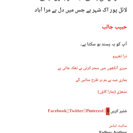
لائل پور اک شہر ہے جس میں دل ہے مرا آباد
حبیب جالب
آپ کو یہ پسند ہو سکتا ہے۔
ذرا ٹھہرو
میری آنکھوں میں سحر کرتی ہے تھک جاتی ہے
ہماری عید ہے ہم ہر طرح منائیں گے
مِٹھڑی (ہمارا گاؤں)
شئیر کریں
0
Pinterest
Twitter
Facebook
سائیٹ ایڈمن