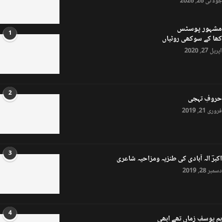
جولائی 26, 2026
مشہور پوسٹس
1
کھا کے سوکھی روٹیاں
اپریل 27, 2020
2
حروفِ تہجی
فروری 21, 2019
3
اکبرؔ الہ آبادی کی طنزیہ ومزاحیہ شاعری
دسمبر 28, 2019
4
ہم یوسفِ زماں تھے ابھی