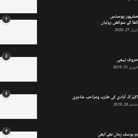
مشہور پوسٹس
1
کھا کے سوکھی روٹیاں
اپریل 27, 2020
2
حروفِ تہجی
فروری 21, 2019
3
اکبرؔ الہ آبادی کی طنزیہ ومزاحیہ شاعری
دسمبر 28, 2019
4
ہم یوسفِ زماں تھے ابھی
8.0