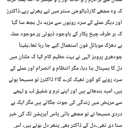
ملتان سے برادرم راؤ خالد اور راؤ قیصر کا اللہ بھلا کرے
کہ وہ مجھے کارڈیالوجی سنٹر میں لیے پھرتے رہے۔ڈاکٹرز
اور دیگر عملے کے سرد رویّوں سے مزید دل بجھ سا گیا
کہ ہر طرف چیخ پکار کے باوجود ڈیوٹی پر موجود عملہ
بے دھڑک موبائل فون استعمال کیے جا رہا تھا۔یقیناً
چودھری پرویز الہی نے بہت عظیم کام کیا کہ ملتان میں
دل کا ہسپتال بنا دیا، مگر انتظام و انصرام اور عملے کے
سرد رویّے کو کون ٹھیک کرے گا؟ ڈاکٹرز تو مسیحا ہوتے
ہیں، امید بندھاتے ہیں اور اپنے نرم و شفیق لب و لہجے
سے مریض میں زندگی کی جوت جگاتے ہیں مگر ایک بے
دردی مسیحا نے تو مجھے بائی پاس آپریشن تک کی خبر
سنا دی تھی۔دل کے ڈاکٹر بھی پتھر دل ہوتے ہیں، اس