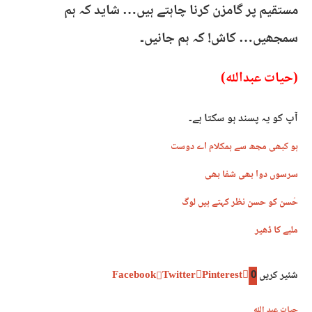
مستقیم پر گامزن کرنا چاہتے ہیں… شاید کہ ہم
سمجھیں… کاش! کہ ہم جانیں۔
(حیات عبداللہ)
آپ کو یہ پسند ہو سکتا ہے۔
ہو کبھی مجھ سے ہمکلام اے دوست
سرسوں دوا بھی شفا بھی
حُسن کو حسن نظر کہتے ہیں لوگ
ملبے کا ڈھیر
شئیر کریں
0
Pinterest
Twitter
Facebook
حیات عبد اللہ