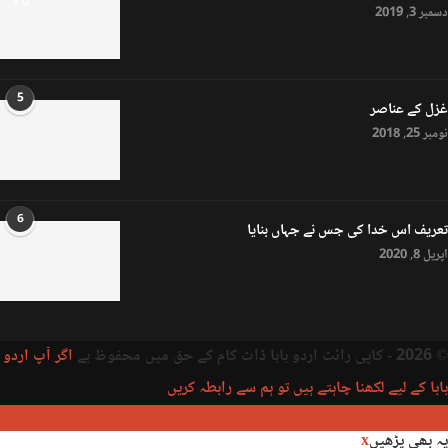
دسمبر 3, 2019
5
غزل کے عناصر
نومبر 25, 2018
6
تعریف اس خدا کی جس نے جہاں بنایا
اپریل 8, 2020
© 2026 - کاپی رائٹ اردو بابا ڈاٹ کام کے حق میں محفوظ ہے
اگر آپ اردو
بابا کے لیے لکھنا چاہتے ہیں تو ہم سے رابطہ کریں
یہ بھی پڑھیں
x