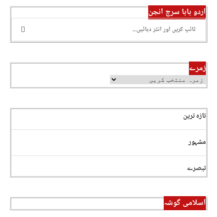
اردو بابا سرچ انجن
زمرے
تازہ ترین
مشہور
تبصرے
اسلامی گوشہ