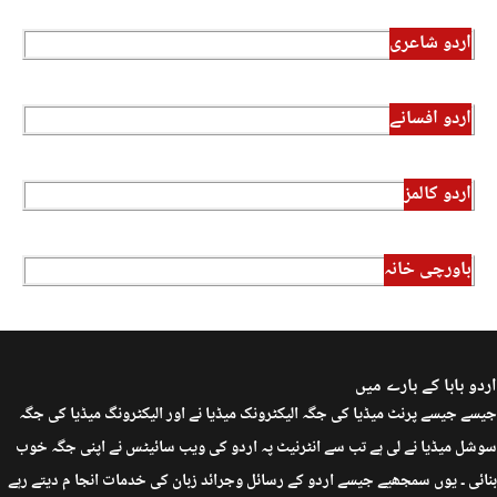
اردو شاعری
اردو افسانے
اردو کالمز
باورچی خانہ
اردو بابا کے بارے میں
جیسے جیسے پرنٹ میڈیا کی جگہ الیکٹرونک میڈیا نے اور الیکٹرونگ میڈیا کی جگہ
سوشل میڈیا نے لی ہے تب سے انٹرنیٹ پہ اردو کی ویب سائیٹس نے اپنی جگہ خوب
بنائی ۔ یوں سمجھیے جیسے اردو کے رسائل وجرائد زبان کی خدمات انجا م دیتے رہے