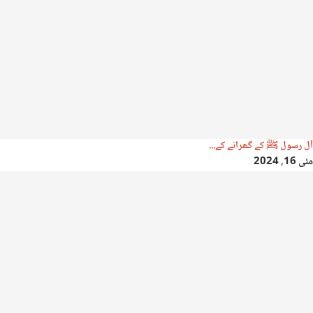
آل رسول ﷺ کے گھرانے کے...
مئی 16, 2024