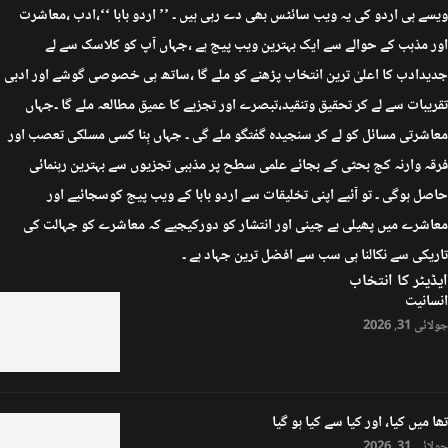
ویسے ہی اردو کی یہ ویب سائٹس بھی دے رہی ہیں ۔ ’’ اردو بابا ‘‘،ادب ،معاشرت
اور مذہب کے حوالے سے ایک بہترین ویب پیج ہے ،جہاں آپ کو کلاسک سے لے
جدیدادب کا اعلیٰ ترین انتخاب پڑھنے کو ملے گا ،ساتھ ہی خصوصی گوشے اور ادبی
تقریبات سے لے کر تحقیق وتنقید،تبصرے اور تجزیے کا عمیق مطالعہ ملے گا ۔جہاں
معاشرتی مسائل کو لے کر سنجیدہ گفتگو ملے گی ۔ جہاں بِنا کسی مسلکی تعصب اور
فرقہ وارنہ کج بحثی کے بجائے علمی سطح پر مذہبی تجزیوں سے بہترین رہنمائی
حاصل ہوگی ۔ تو آئیے اپنی تخلیقات سے اردو بابا کے ویب پیج کوسجائیے اور
معاشرے میں پھیلی بے چینی اور انتشار کو دورکیجیے کہ معاشرے کو جہالت کی
تاریکی سے نکالنا ہی سب سے افضل ترین جہاد ہے ۔
ایڈیٹر کا انتخاب
انسانیت
جولائی 31, 2026
تھا میں کیا، اور کیا سے کیا ہو گیا
جولائی 31, 2026