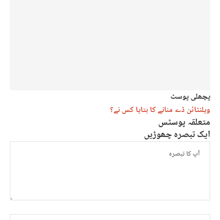
پچھلی پوسٹ
ویلنٹائن ڈے منانے کا بتایا کس نے؟
متعلقہ پوسٹس
ایک تبصرہ چھوڑیں