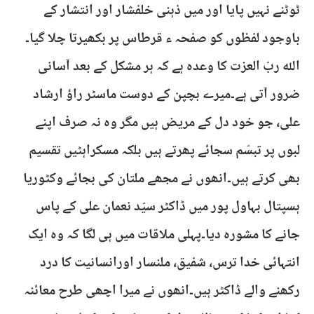
ٹوٹنے نہیں پایا اور میں ذہنی خلفشار اور انتشار کے
باوجود لفظوں کو صفحہ ء قرطاس پر بکھیرتا چلا گیا۔
اللہ ربّ العزت کا وعدہ ہے کہ ہر مشکل کے بعد آسانی
ضرور آتی ہے۔میرے بچپن کے دوست ماسٹر راؤ ارشاد
علی، جو خود دل کے مریض ہیں مگر وہ نہ صرف اپنے
لبوں پر تبسّم سجائے پھرتے ہیں بلکہ مسکراہٹیں تقسیم
بھی کرتے ہیں۔انھوں نے مجھے ملتان کی بجائے وکٹوریا
ہسپتال بہاول پور میں ڈاکٹر سیّد نعمان علی کے پاس
جانے کا مشورہ دیا۔پہلی ملاقات میں ہی لگا کہ وہ ایک
انتہائی خدا ترس، شفیق، ملنسار اورانسانیت کا درد
رکھنے والے ڈاکٹر ہیں۔انھوں نے میرا اچھی طرح معائنہ