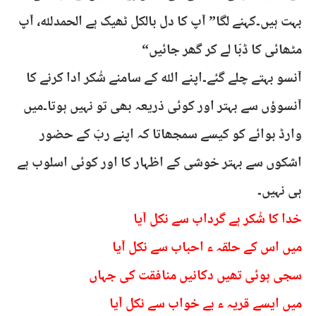
بہت ہیں۔کہنے لگا” آپ کا دل بالکل ٹھیک ہے الحمدللہ، آپ
مٹھائی کا ڈبّا لے کر گھر جائیں“
آنسو بہتے چلے گئے۔اپنے اللہ کے سامنے شُکر ادا کرنے کا
آنسوؤں سے بہتر اور کوئی ذریعہ بھی تو نہیں ہوتا۔میں
وارڈ بوائے کو کیسے سمجھاتا کہ اپنے ربّ کے حضور
اشکوں سے بہتر خوشی کے اظہار کا اور کوئی اسلوب ہے
ہی نہیں۔
خدا کا شُکر ہے گرداب سے نکل آیا
میں اس کے حلقہ ء احباب سے نکل آیا
سجی ہوئی تھیں دکانیں منافقت کی جہاں
میں ایسے قریہ ء بے خواب سے نکل آیا