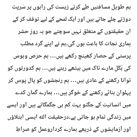
ہم طویل مسافتیں طے کرتے زیست کی راہوں پر سَرپٹ
دوڑتے چلے جاتے ہیں اور ایک لمحے کے لیے توقف کر کے
ان حقیقتوں کے متعلق نہیں سوچتے جو بہ روزِ حشر
ہماری نجات کا باعث ہوں گی۔ہم نے اپنے گرد مطلب
پرستی کے حصار کھینچ رکھے ہیں… ہم حرص وہوس
کی بُکّل مارے تاک میں بیٹھے رہتے ہیں… ہم کدورتوں کو
توانا رکھنے کے عادی ہیں… ہم رنجشوں کو پال پوس کر
پہلوان بنائے رکھنے کے خوگر ہیں… ہمارے گمان کدے
میں انسانیت کے جگنو بہت کم ہی جگمگاتے ہیں اور ایسے
میں زندگی تمام ہو جاتی ہے۔درحقیقت اللہ ایسی ابتلاؤں
اور آزمایشوں کے ذریعے ہمارے کرداروعمل کو صراطِ