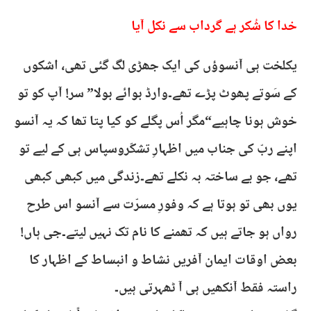
خدا کا شُکر ہے گرداب سے نکل آیا
یکلخت ہی آنسوؤں کی ایک جھڑی لگ گئی تھی، اشکوں
کے سَوتے پھوٹ پڑے تھے۔وارڈ بوائے بولا” سر! آپ کو تو
خوش ہونا چاہیے“مگر اُس پگلے کو کیا پتا تھا کہ یہ آنسو
اپنے ربّ کی جناب میں اظہارِ تشکّروسپاس ہی کے لیے تو
تھے، جو بے ساختہ بہ نکلے تھے۔زندگی میں کبھی کبھی
یوں بھی تو ہوتا ہے کہ وفورِ مسرّت سے آنسو اس طرح
رواں ہو جاتے ہیں کہ تھمنے کا نام تک نہیں لیتے۔جی ہاں!
بعض اوقات ایمان آفریں نشاط و انبساط کے اظہار کا
راستہ فقط آنکھیں ہی آ ٹھہرتی ہیں۔