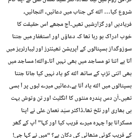
گرافی روم میں لیٹا تھا۔ڈاکٹر سیّد نعمان علی نے اپنا کام
شروع کیا… اللہ کی جناب میں دعائیں، التجائیں،
فریادیں اور گزارشیں تھیں۔آج مجھے اس حقیقت کا
خوب ادراک ہو رہا تھا کہ دعاؤں اور استغفار میں جتنا
سوزوگداز ہسپتالوں کے آپریشن تھیئٹرز اور لیبارٹریز میں
آتا ہے اتنا تو مساجد میں بھی نہیں آتا۔واللہ! مساجد میں
بھی اتنی تڑپ کے ساتھ اللہ کو یاد نہیں کیا جاتا جتنا
ہسپتالوں میں اللہ یاد آتا ہے۔دعائیں میرے لبوں پر آ بسی
تھیں۔اُن دس پندرہ منٹوں کا انگلیٹ اور تن وتوش بہت
ہی بھاری اور تلخ تھا۔ڈاکٹر سیّد نعمان علی نے اپنا
مسکراتا ہوا چہرہ میرے قریب کیا اور کہا” آپ کے گھر
کے قریب کوئی مٹھائی کی دکان ہے؟ “میں نے کہا جی!