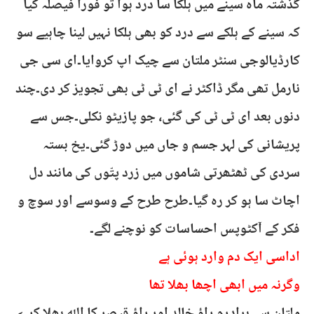
گذشتہ ماہ سینے میں ہلکا سا درد ہوا تو فوراً فیصلہ کیا
کہ سینے کے ہلکے سے درد کو بھی ہلکا نہیں لینا چاہیے سو
کارڈیالوجی سنٹر ملتان سے چیک اپ کروایا۔ای سی جی
نارمل تھی مگر ڈاکٹر نے ای ٹی ٹی بھی تجویز کر دی۔چند
دنوں بعد ای ٹی ٹی کی گئی، جو پازیٹو نکلی۔جس سے
پریشانی کی لہر جسم و جاں میں دوڑ گئی۔یخ بستہ
سردی کی ٹھٹھرتی شاموں میں زرد پتّوں کی مانند دل
اچاٹ سا ہو کر رہ گیا۔طرح طرح کے وسوسے اور سوچ و
فکر کے آکٹوپس احساسات کو نوچنے لگے۔
اداسی ایک دم وارد ہوئی ہے
وگرنہ میں ابھی اچھا بھلا تھا