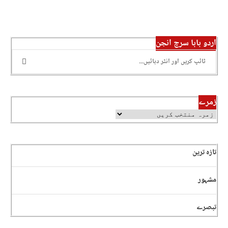
اردو بابا سرچ انجن
زمرے
تازہ ترین
مشہور
تبصرے