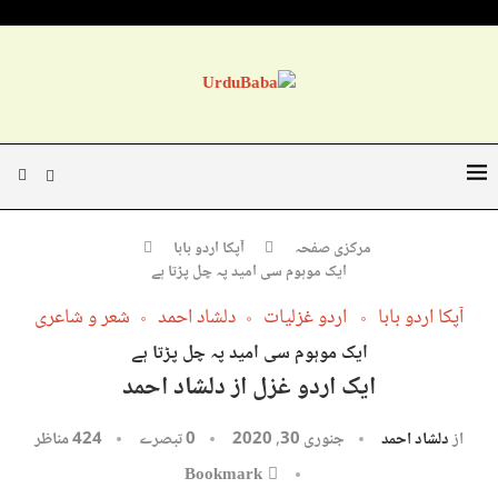
مرکزی صفحہ
آپکا اردو بابا
ایک موہوم سی امید پہ چل پڑتا ہے
آپکا اردو بابا
اردو غزلیات
دلشاد احمد
شعر و شاعری
ایک موہوم سی امید پہ چل پڑتا ہے
ایک اردو غزل از دلشاد احمد
از
دلشاد احمد
جنوری 30, 2020
0 تبصرے
424
مناظر
Bookmark