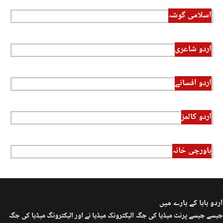
اسلامی گوشہ
اردو شاعری
اردو افسانے
اردو کالمز
باورچی خانہ
اردو بابا کے بارے میں
جیسے جیسے پرنٹ میڈیا کی جگہ الیکٹرونک میڈیا نے اور الیکٹرونگ میڈیا کی جگہ