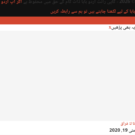
© 2026 - کاپی رائٹ اردو بابا ڈاٹ کام کے حق میں محفوظ ہے
اگر آپ اردو
بابا کے لیے لکھنا چاہتے ہیں تو ہم سے رابطہ کریں
یہ بھی پڑھیں
x
نا لۂ فراق
مئی 19, 2020