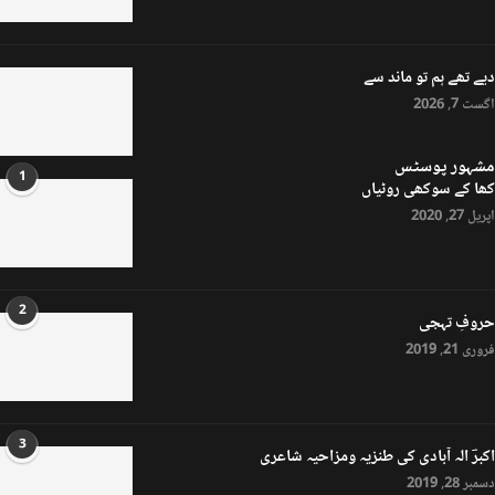
دیے تھے ہم تو ماند سے
اگست 7, 2026
مشہور پوسٹس
1
کھا کے سوکھی روٹیاں
اپریل 27, 2020
2
حروفِ تہجی
فروری 21, 2019
3
اکبرؔ الہ آبادی کی طنزیہ ومزاحیہ شاعری
دسمبر 28, 2019