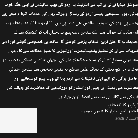
سوشل میڈیا نے لی ہے تب سے انٹرنیٹ پہ اردو کی ویب سائیٹس نے اپنی جگہ خوب
بنائی ۔ یوں سمجھیے جیسے اردو کے رسائل وجرائد زبان کی خدمات انجا م دیتے رہے
ویسے ہی اردو کی یہ ویب سائٹس بھی دے رہی ہیں ۔ ’’ اردو بابا ‘‘،ادب ،معاشرت
اور مذہب کے حوالے سے ایک بہترین ویب پیج ہے ،جہاں آپ کو کلاسک سے لے
جدیدادب کا اعلیٰ ترین انتخاب پڑھنے کو ملے گا ،ساتھ ہی خصوصی گوشے اور ادبی
تقریبات سے لے کر تحقیق وتنقید،تبصرے اور تجزیے کا عمیق مطالعہ ملے گا ۔جہاں
معاشرتی مسائل کو لے کر سنجیدہ گفتگو ملے گی ۔ جہاں بِنا کسی مسلکی تعصب اور
فرقہ وارنہ کج بحثی کے بجائے علمی سطح پر مذہبی تجزیوں سے بہترین رہنمائی
حاصل ہوگی ۔ تو آئیے اپنی تخلیقات سے اردو بابا کے ویب پیج کوسجائیے اور
معاشرے میں پھیلی بے چینی اور انتشار کو دورکیجیے کہ معاشرے کو جہالت کی
تاریکی سے نکالنا ہی سب سے افضل ترین جہاد ہے ۔
ایڈیٹر کا انتخاب
امتیاز الحق امتیاز کا شعری مجموعہ
اگست 7, 2026