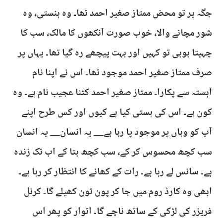
جگہ پر تو محض ممتاز صغیر احمد تھا۔ وہ ہنستی، وہ
شور مچانے والا، خوب صورت آنکھوں کا مالک، سب کا
چہیتا بوبی تو کہیں اور بہت پیچھے رہ گیا تھا۔ یہاں پر
صرف ممتاز صغیر احمد موجود تھا۔ اس نے اپنا نام
آہستہ سے پکارا۔ ممتاز صغیر احمد کتنا عجیب نام ہے۔ وہ
کون ہے۔ اس کی ہستی کیا ہے کیوں اور کس طرح اپنے
آپ کو وہاں پر موجود پا رہا ہے__ یہ انسان__ یہ انسان
سب کچھ محسوس کر کے، سب کچھ بتا کے اب تک زندہ
ہے۔ سانس لے رہا ہے۔ رات کے کھانے کا انتظار کر رہا ہے۔
ابھی وہ کارڈ روم میں جا کر پون ٹون کھیلے گا۔ کرنل
فریزر کی لڑکی کے ساتھ ناچے گا۔ اتوار کو پھر اس