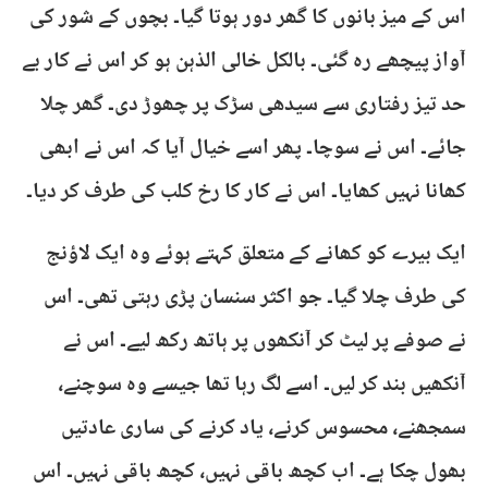
اس کے میز بانوں کا گھر دور ہوتا گیا۔ بچوں کے شور کی
آواز پیچھے رہ گئی۔ بالکل خالی الذہن ہو کر اس نے کار بے
حد تیز رفتاری سے سیدھی سڑک پر چھوڑ دی۔ گھر چلا
جائے۔ اس نے سوچا۔ پھر اسے خیال آیا کہ اس نے ابھی
کھانا نہیں کھایا۔ اس نے کار کا رخ کلب کی طرف کر دیا۔
ایک بیرے کو کھانے کے متعلق کہتے ہوئے وہ ایک لاؤنج
کی طرف چلا گیا۔ جو اکثر سنسان پڑی رہتی تھی۔ اس
نے صوفے پر لیٹ کر آنکھوں پر ہاتھ رکھ لیے۔ اس نے
آنکھیں بند کر لیں۔ اسے لگ رہا تھا جیسے وہ سوچنے،
سمجھنے، محسوس کرنے، یاد کرنے کی ساری عادتیں
بھول چکا ہے۔ اب کچھ باقی نہیں، کچھ باقی نہیں۔ اس