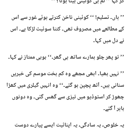
کر کہا ’’ تم ہی کوئینی بیٹا ہونا؟ ‘‘
’’ ہاں۔ تسلیم! ‘‘ کوئینی ناخن کترتے ہوئے غور سے اس
کے مطالعے میں مصروف تھی۔ کتنا سوئیٹ لڑکا ہے۔ اس
نے دل میں کہا۔
’’ تو پھر چلو ہمارے ساتھ ہی گھر۔‘‘ بوبی ممتاز نے کہا۔
’’ نہیں بھیا۔ ابھی مجھے وہ کم بخت موسم کی خبریں
سنانی ہیں۔ آٹھ پچپن ہو گئے۔‘‘ وہ انہیں گیلری میں کھڑا
چھوڑ کر اسٹوڈیو میں تیزی سے گھس گئی۔ وہ دونوں
باہر آ گئے۔
یہ خلوص، یہ سادگی، یہ اپنائیت ایسے پیارے دوست