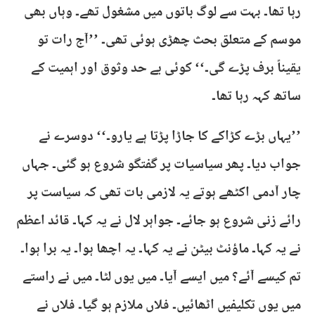
رہا تھا۔ بہت سے لوگ باتوں میں مشغول تھے۔ وہاں بھی
موسم کے متعلق بحث چھڑی ہوئی تھی۔ ’’آج رات تو
یقیناً برف پڑے گی۔‘‘ کوئی بے حد وثوق اور اہمیت کے
ساتھ کہہ رہا تھا۔
’’یہاں بڑے کڑاکے کا جاڑا پڑتا ہے یارو۔‘‘ دوسرے نے
جواب دیا۔ پھر سیاسیات پر گفتگو شروع ہو گئی۔ جہاں
چار آدمی اکٹھے ہوتے یہ لازمی بات تھی کہ سیاست پر
رائے زنی شروع ہو جائے۔ جواہر لال نے یہ کہا۔ قائد اعظم
نے یہ کہا۔ ماؤنٹ بیٹن نے یہ کہا۔ یہ اچھا ہوا۔ یہ برا ہوا۔
تم کیسے آئے؟ میں ایسے آیا۔ میں یوں لٹا۔ میں نے راستے
میں یوں تکلیفیں اٹھائیں۔ فلاں ملازم ہو گیا۔ فلاں نے