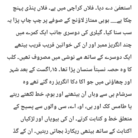
استعفیٰ دے دیا۔ فلاں کراچی میں ہے۔ فلاں پنڈی پہنچ
چکا ہے__ بوبی ممتاز لاؤنج کے صوفے پر چپ چاپ پڑا یہ
سب سنا کیا۔ گیلری کی دوسری جانب ایک کمرے میں
چند انگریز ممبر اور ان کی خواتین قریب قریب بیٹھے
ایک دوسرے کے ساتھ مے نوشی میں مصروف تھیں۔ کلب
کا وہ حصہ نسبتاً سنسان پڑا تھا۔ ۱۵؍اگست کے بعد شہر
اور چھاؤنی میں جو اکا دکا انگریز رہ گئے تھے وہ
سرشام ہی سے وہاں آن بیٹھتے اور ہوم، خط لکھتے رہتے
یا طامس کک اور بی، او، اے، سی والوں سے پسیج کے
متعلق خط و کتابت کرتے۔ ان کی بیویاں اور لڑکیاں
اکتاہٹ کے ساتھ بیٹھی ریکارڈ بجاتی رہتیں۔ ان کے گڈ