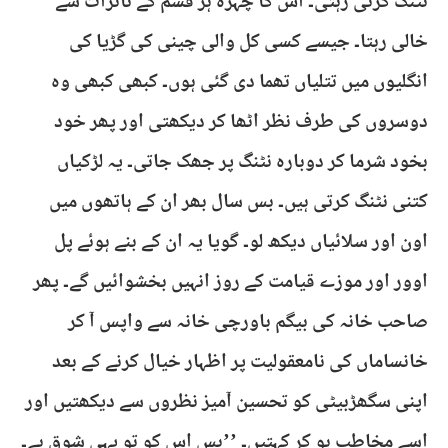
نٹنگ کرتی رہتی۔ اس کا چہرہ ہر قسم کے تاثرات سے
خالی رہتا۔ جیسے کسی کل والی چینی کی گڑیا کی
انگلیوں میں تتلیاں تھما دی گئی ہوں۔ کبھی کبھی وہ
دوسروں کی طرف نظر اٹھا کر دیکھتی اور پھر خود
بخود شرما کر دوبارہ نٹنگ پر جھک جاتی۔ یہ لڑکیاں
کتنی نٹنگ کرتی ہیں۔ بس سال بھر ان کے ہاتھوں میں
اون اور سلائیاں دیکھ لو۔ گویا یہ ان کے بنے ہوئے پل
اوور اور موزے قیامت کے روز انہیں بخشوائیں گے۔ پھر
صاحب خانہ کی بیگم باورچی خانہ سے واپس آ کر
خانساماں کی نامعقولیت پر اظہار خیال کرنے کے بعد
اپنی سگھڑبیٹی کو تحسین آمیز نظروں سے دیکھتیں اور
اسے مخاطب ہو کر کہتیں۔ ’’بس اس کو تو یہی شوق ہے۔