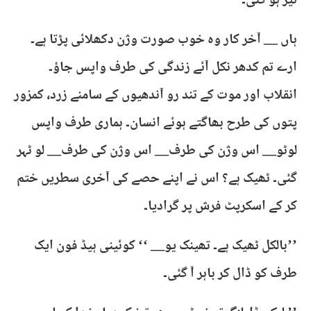
تیز ہو گئی۔
ہاں __ آخر کار وہ خوب صورت وژن دکھلائی پڑتا ہے۔
ارے تم کدھر نکل آئے زندگی کی طرف واپس جاؤ۔
انقلاب اور موت کے تند رو آندھیوں کے سامنے زرد، کمزور
پتوں کی طرح بھاگتے ہوئے انسان۔ ہماری طرف واپس
لوٹو__ اس وژن کی طرف__ اس وژن کی طرف__ لو ٹہر
گئی۔ ٹھیک ہے؟ اس نے اپنے حصے کی آخری سطریں ختم
کر کے اسکرپٹ فرش پر گرادیا۔
’’بالکل ٹھیک ہے۔ تھینک یو__ ‘‘ کوئینی ہیڈ فون ایک
طرف کو ڈال کر باہر آ گئی۔