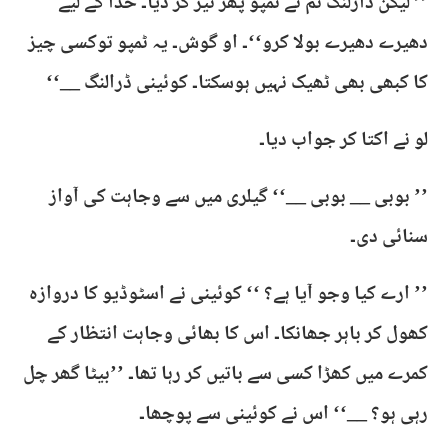
’’ لیکن ڈارلنگ تم نے ٹمپو پھر تیز کر دیا۔ خدا کے لیے
دھیرے دھیرے بولا کرو‘‘۔ او گوش۔ یہ ٹمپو توکسی چیز
کا کبھی بھی ٹھیک نہیں ہوسکتا۔ کوئینی ڈرالنگ __‘‘
لو نے اکتا کر جواب دیا۔
’’ بوبی __ بوبی __‘‘ گیلری میں سے وجاہت کی آواز
سنائی دی۔
’’ ارے کیا وجو آیا ہے؟ ‘‘ کوئینی نے اسٹوڈیو کا دروازہ
کھول کر باہر جھانکا۔ اس کا بھائی وجاہت انتظار کے
کمرے میں کھڑا کسی سے باتیں کر رہا تھا۔ ’’بیٹا گھر چل
رہی ہو؟ __‘‘ اس نے کوئینی سے پوچھا۔