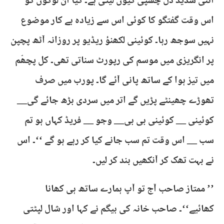
اتنی شدید دل چسپی کیوں لیتی ہے۔ کیا ان لوگوں کو
اس وقت گفتگو کا کوئی اس سے زیادہ بے کار موضوع
نہیں سوجھ رہا۔ کوئینی لکھنؤ ریڈیو پر روزانہ آٹھ پچپن
پر انگریزی میں موسم کی رپورٹ سناتی تھی۔ کل پچھّم
میں تیز ہوا کے ساتھ پانی آئے گا۔ پورب میں صرف
تھوڑے چھینٹے پڑیں گے اتر میں سردی بڑھ جائے گی__
کوئینی __ کوئینی بی بی__ وجو __ فریڈ کہاں ہو تم
سب __ اس وقت تم سب جانے کیا کر رہے ہو گے ‘‘۔ اس
نے بہت تھک کر آنکھیں بند کر لیں۔
’’ ممتاز صاحب آج تو آپ ہمارے ساتھ ہی کھانا
کھائیے‘‘۔ صاحب خانہ کی بیگم نے کہا اور شال لپٹتی