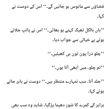
فضاؤں سے مانوس ہو جائیں گے۔‘‘ اس کے دوست نے
کہا۔
’’ہاں بالکل ٹھیک کہتے ہو بھائی۔‘‘ اس نے پائپ جلاتے
ہوئے بے خیالی سے جواب دیا۔
’’چلو ذرا پون ٹون ہی کھیلیں۔‘‘
’’تم چلو۔ میں ابھی آتا ہوں۔‘‘
’’جلد آنا۔ سب تمہارے منتظر ہیں۔‘‘ دوست نے باہر جاتے
ہوئے کہا۔
برابر کے کمرے کا شور دھیما پڑگیا۔ شاید وہ سب بھی