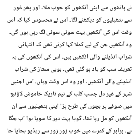
نے ہاتھوں سے اپنی آنکھوں کو خوب ملا۔ اور پھر غور
سے ہتھیلیوں کو دیکھنے لگا۔ اس نے محسوس کیا کہ اس
وقت اس کی آنکھیں بہت سونی سونی لگ رہی ہوں گی۔
وہ آنکھیں جن کے لیے کملا کہا کرتی تھی کہ انتہائی
شراب انڈیلنے والی آنکھیں ہیں۔ اس کی آنکھوں کی یہ
تعریف سب کو یاد ہو گئی تھی۔ بوبی ممتاز کی شراب
انڈیلنے والی آنکھیں۔ اور وہ اس وقت وہاں، اس اجنبی
شہر کے غیر دل چسپ کلب کے نیم تاریک خاموش لاؤنج
میں صوفے پر بچوں کی طرح پڑا اپنی ہتھیلیوں سے ان
آنکھوں کو مل رہا تھا۔ گویا بہت دیر کا سویا ہوا اب جگا
ہے۔ برابر کے کمرے میں خوب زور زور سے ریڈیو بجایا جا