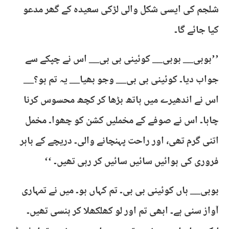
شلجم کی ایسی شکل والی لڑکی سعیدہ کے گھر مدعو
کیا جائے گا۔
’’بوبی__ بوبی__ کوئینی بی بی__ اس نے چپکے سے
جواب دیا۔ کوئینی بی بی__ وجو بھیا__ یہ تم ہو؟__
اس نے اندھیرے میں ہاتھ بڑھا کر کچھ محسوس کرنا
چاہا۔ اس نے صوفے کے مخملیں کشن کو چھوا۔ مخمل
اتنی گرم تھی، اور راحت پہنچانے والی۔ دریچے کے باہر
فروری کی ہوائیں سائیں سائیں کر رہی تھیں۔ ‘‘
بوبی__ ہاں کوئینی بی بی۔ تم کہاں ہو۔ میں نے تمہاری
آواز سنی ہے۔ ابھی تم اور لو کھلکھلا کر ہنسی تھیں۔