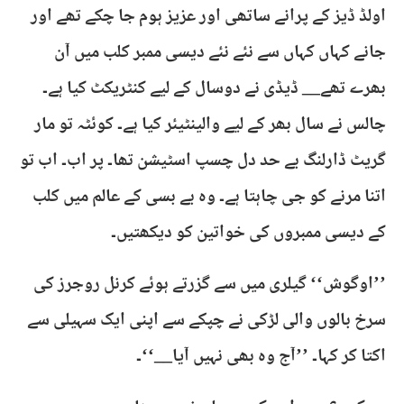
اولڈ ڈیز کے پرانے ساتھی اور عزیز ہوم جا چکے تھے اور
جانے کہاں کہاں سے نئے نئے دیسی ممبر کلب میں آن
بھرے تھے__ ڈیڈی نے دوسال کے لیے کنٹریکٹ کیا ہے۔
چالس نے سال بھر کے لیے والینٹیئر کیا ہے۔ کوئٹہ تو مار
گریٹ ڈارلنگ بے حد دل چسپ اسٹیشن تھا۔ پر اب۔ اب تو
اتنا مرنے کو جی چاہتا ہے۔ وہ بے بسی کے عالم میں کلب
کے دیسی ممبروں کی خواتین کو دیکھتیں۔
’’اوگوش‘‘ گیلری میں سے گزرتے ہوئے کرنل روجرز کی
سرخ بالوں والی لڑکی نے چپکے سے اپنی ایک سہیلی سے
اکتا کر کہا۔ ’’آج وہ بھی نہیں آیا__‘‘۔