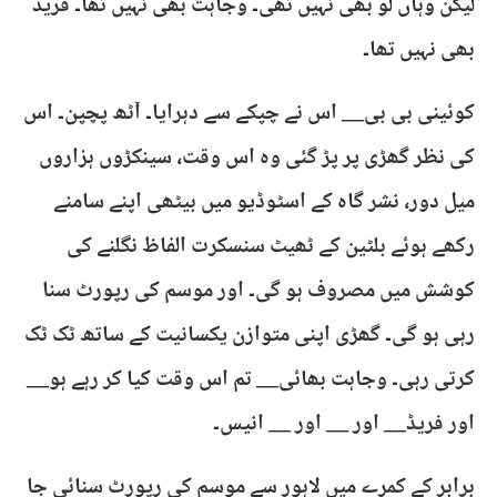
لیکن وہاں لو بھی نہیں تھی۔ وجاہت بھی نہیں تھا۔ فریڈ
بھی نہیں تھا۔
کوئینی بی بی__ اس نے چپکے سے دہرایا۔ آٹھ پچپن۔ اس
کی نظر گھڑی پر پڑ گئی وہ اس وقت، سینکڑوں ہزاروں
میل دور، نشر گاہ کے اسٹوڈیو میں بیٹھی اپنے سامنے
رکھے ہوئے بلٹین کے ٹھیٹ سنسکرت الفاظ نگلنے کی
کوشش میں مصروف ہو گی۔ اور موسم کی رپورٹ سنا
رہی ہو گی۔ گھڑی اپنی متوازن یکسانیت کے ساتھ ٹک ٹک
کرتی رہی۔ وجاہت بھائی__ تم اس وقت کیا کر رہے ہو__
اور فریڈ__ اور __ اور __ انیس۔
برابر کے کمرے میں لاہور سے موسم کی رپورٹ سنائی جا