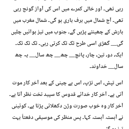
رہی تھی۔ اور خالی کمرے میں اس کی آواز گونج رہی
تھی۔ آج شمال میں برف باری ہو گی۔ شمال مغرب میں
بارش کے چھینٹے پڑیں گے۔ جنوب میں تیز ہوائیں چلیں
گی__ گھڑی اسی طرح ٹک ٹک کرتی رہی۔ ٹک ٹک ٹک۔
ایک، دو، تین، چار، پانچ__ چھ__ چھ سال__ یہ چھ
سال__ خداوند۔
اس تپش، اس تڑپ، اس بے چینی کے بعد آخر کار موت
آتی ہے۔ آخر کار خدائے قدوس کا سپید تخت نظر آتا ہے۔
آخر کار وہ خوب صورت وژن دکھلائی پڑتا ہے۔ کوئینی
نے آہستہ آہستہ کہا۔ پس منظر کی موسیقی دفعتاً بہت