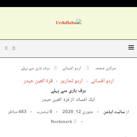
مرکزی صفحہ
اردو افسانے
برف باری سے پہلے
اردو افسانے
اردو تحاریر
قرۃ العین حیدر
برف باری سے پہلے
ایک افسانہ از قرۃ العین حیدر
از
سائیٹ ایڈمن
جنوری 12, 2020
0 تبصرے
483
مناظر
Bookmark