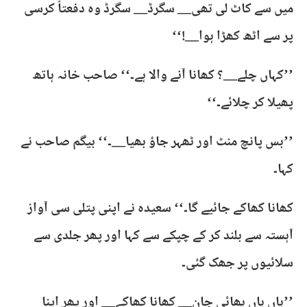
میں سے کاٹ لی تھی__ سگرڈ__ سگرڈ وہ دفعتاً کرسی
پر سے اٹھ کھڑا ہوا__!‘‘
’’کہاں چلے__؟ کھانا آنے والا ہے۔‘‘ صاحب خانہ ہاتھ
پھیلا کر چلائے۔‘‘
’’بس پانچ منٹ اور ٹھہر جاؤ بھیا__۔‘‘ بیگم صاحب نے
کہا۔
کھانا کھاکے جائیے گا۔‘‘ سعیدہ نے اپنی پتلی سی آواز
آہستہ سے بلند کر کے چپکے سے کہا اور پھر جلدی سے
سلائیوں پر جھک گئی۔
’’ہاں ہاں بھائی جان__ کھانا کھاکے__ اور پھر اپنا