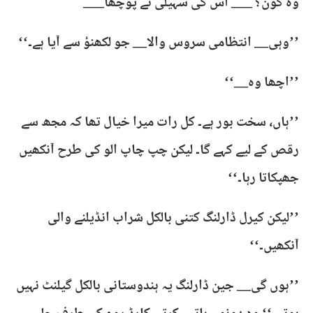
وہ کون؟ ___ اس کی سہیلی نے پوچھا___
’’وہی__ انتظامی سروس والا__ جو لکھنؤ سے آیا ہے۔‘‘
’’اچھا وہ__‘‘
’’ہاں، سخت بور ہے۔ کل رات میرا خیال تھا کہ مجھ سے
رقص کے لیے کہے گا۔ لیکن چپ چاپ الو کی طرح آنکھیں
جھپکاتا رہا۔‘‘
’’لیکن کیرل ڈارلنگ کتنی بالکل شراب انڈیلنے والی
آنکھیں۔‘‘
’’ہوں گی__ جین ڈارلنگ یہ ہندوستانی بالکل گیلنٹ نہیں