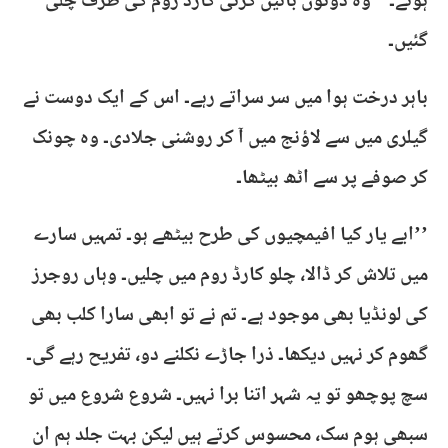
ہوتے۔‘‘ وہ دونوں باتیں کرتی کارڈ روم کی طرف چلی
گئیں۔
باہر درخت ہوا میں سر سراتے رہے۔ اس کے ایک دوست نے
گیلری میں سے لاؤنج میں آ کر روشنی جلادی۔ وہ چونک
کر صوفے پر سے اٹھ بیٹھا۔
’’ابے یار کیا افیمچیوں کی طرح بیٹھے ہو۔ تمہیں سارے
میں تلاش کر ڈالا، چلو کارڈ روم میں چلیں۔ وہاں روجرز
کی لونڈیا بھی موجود ہے۔ تم نے تو ابھی سارا کلب بھی
گھوم کر نہیں دیکھا۔ ذرا جاڑے نکلنے دو، تفریح رہے گی۔
سچ پوچھو تو یہ شہر اتنا برا نہیں۔ شروع شروع میں تو
سبھی ہوم سک، محسوس کرتے ہیں لیکن بہت جلد ہم ان