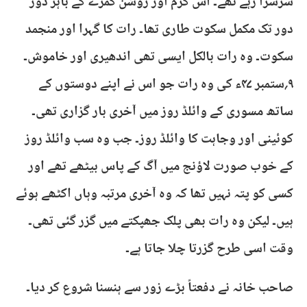
سرسرا رہے تھے۔ اس گرم اور روشن کمرے کے باہر دور
دور تک مکمل سکوت طاری تھا۔ رات کا گہرا اور منجمد
سکوت۔ وہ رات بالکل ایسی تھی اندھیری اور خاموش۔
۹؍ستمبر ۴۷ء کی وہ رات جو اس نے اپنے دوستوں کے
ساتھ مسوری کے وائلڈ روز میں آخری بار گزاری تھی۔
کوئینی اور وجاہت کا وائلڈ روز۔ جب وہ سب وائلڈ روز
کے خوب صورت لاؤنج میں آگ کے پاس بیٹھے تھے اور
کسی کو پتہ نہیں تھا کہ وہ آخری مرتبہ وہاں اکٹھے ہوئے
ہیں۔ لیکن وہ رات بھی پلک جھپکتے میں گزر گئی تھی۔
وقت اسی طرح گزرتا چلا جاتا ہے۔
صاحب خانہ نے دفعتاً بڑے زور سے ہنسنا شروع کر دیا۔