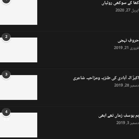
کھا کے سوکھی روٹیاں
اپریل 27, 2020
2
حروفِ تہجی
فروری 21, 2019
3
اکبرؔ الہ آبادی کی طنزیہ ومزاحیہ شاعری
دسمبر 28, 2019
4
ہم یوسفِ زماں تھے ابھی
8.0
دسمبر 3, 2019