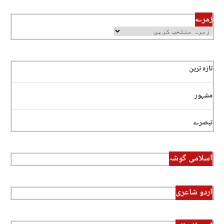
زمرے
تازہ ترین
مشہور
تبصرے
اسلامی گوشہ
اردو شاعری