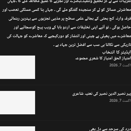
تقریبات سے لے کر تحقیق وتنقید،تبصرے اور تجزیے کا عمیق مطالعہ ملے گا ۔جہاں
معاشرتی مسائل کو لے کر سنجیدہ گفتگو ملے گی ۔ جہاں بِنا کسی مسلکی تعصب اور
فرقہ وارنہ کج بحثی کے بجائے علمی سطح پر مذہبی تجزیوں سے بہترین رہنمائی
حاصل ہوگی ۔ تو آئیے اپنی تخلیقات سے اردو بابا کے ویب پیج کوسجائیے اور
معاشرے میں پھیلی بے چینی اور انتشار کو دورکیجیے کہ معاشرے کو جہالت کی
تاریکی سے نکالنا ہی سب سے افضل ترین جہاد ہے ۔
ایڈیٹر کا انتخاب
امتیاز الحق امتیاز کا شعری مجموعہ
اگست 7, 2026
پیر نصیر الدین نصیر کی نعتیہ شاعری
اگست 7, 2026
درد کی سرحد سے دل بھی