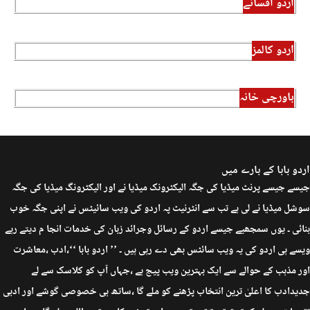
اردو افسانے
اردو کالمز
باورچی خانہ
اردو بابا کے بارے میں
جیسے جیسے پرنٹ میڈیا کی جگہ الیکٹرونک میڈیا نے اور الیکٹرونگ میڈیا کی جگہ
سوشل میڈیا نے لی ہے تب سے انٹرنیٹ پہ اردو کی ویب سائیٹس نے اپنی جگہ خوب
بنائی ۔ یوں سمجھیے جیسے اردو کے رسائل وجرائد زبان کی خدمات انجا م دیتے رہے
ویسے ہی اردو کی یہ ویب سائٹس بھی دے رہی ہیں ۔ ’’ اردو بابا ‘‘،ادب ،معاشرت
اور مذہب کے حوالے سے ایک بہترین ویب پیج ہے ،جہاں آپ کو کلاسک سے لے
جدیدادب کا اعلیٰ ترین انتخاب پڑھنے کو ملے گا ،ساتھ ہی خصوصی گوشے اور ادبی