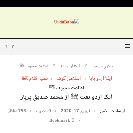
مرکزی صفحہ
آپکا اردو بابا
اطاعت محبوب ﷺ
آپکا اردو بابا
اسلامی گوشہ
نعتیہ کلام ﷺ
اطاعت محبوب ﷺ
ایک اردو نعت ﷺ از محمد صدیق پرہار
از
سائیٹ ایڈمن
فروری 17, 2020
0 تبصرے
753
مناظر
Bookmark