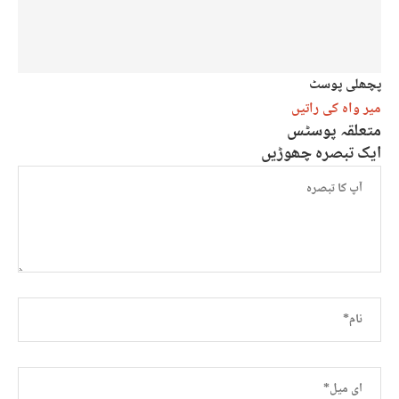
پچھلی پوسٹ
میر واہ کی راتیں
متعلقہ پوسٹس
ایک تبصرہ چھوڑیں