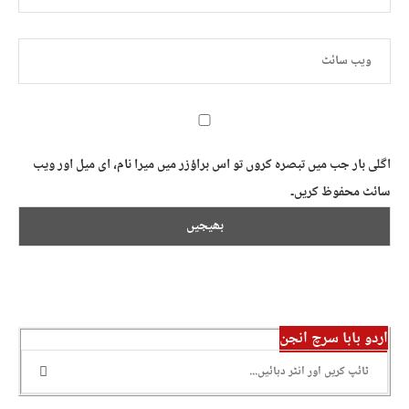
اگلی بار جب میں تبصرہ کروں تو اس براؤزر میں میرا نام، ای میل اور ویب
سائٹ محفوظ کریں۔
اردو بابا سرچ انجن