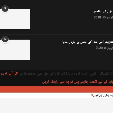
5
غزل کے عناصر
نومبر 25, 2018
6
تعریف اس خدا کی جس نے جہاں بنایا
اپریل 8, 2020
© 2026 - کاپی رائٹ اردو بابا ڈاٹ کام کے حق میں محفوظ ہے
اگر آپ اردو
بابا کے لیے لکھنا چاہتے ہیں تو ہم سے رابطہ کریں
یہ بھی پڑھیں
x