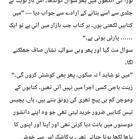
لورا کی آنکھوں میں پھر سوال کوندھا۔ اس بار نوینہ نے
جلدی سے اسے ہٹانے کے ارادے سے جواب دیا — ”میں
کتابیں لکھتی ہوں۔ ہر کتاب جب بازار میں آتی ہے تو ایک
…… پارٹی ہوتی ہے۔“
سوال مٹ گیا اور پھر وہی سوالیہ نشان صاف جھلکنے
لگا۔
”میں تو شاید آ نہ سکوں، پھر بھی کوشش کروں گی۔“
زینت باجی کسی اجرا میں نہیں آتی تھیں۔ کتابوں کے
وموچن کم ہی پیج تھری کی رونق بنتے ہیں۔ ہاں، پچیس
تیس کتابیں ضرور خرید لیتی تھی جو وہ اپنے دانشور
دوستوں میں بانٹ دیا کرتی تھی اور اپنا اور اپنوں کا
پڑھا لکھا ہونا جتاتی تھی۔ پرکاشک اس سے خوش