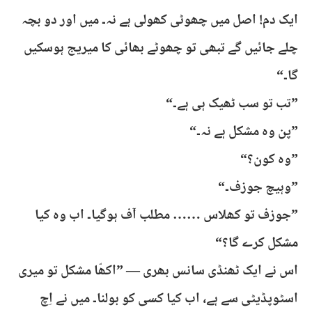
ایک دم! اصل میں چھوٹی کھولی ہے نہ۔ میں اور دو بچہ
چلے جائیں گے تبھی تو چھوٹے بھائی کا میریج ہوسکیں
گا۔“
”تب تو سب ٹھیک ہی ہے۔“
”پن وہ مشکل ہے نہ۔“
”وہ کون؟“
”وہیچ جوزف۔“
”جوزف تو کھلاس …… مطلب آف ہوگیا۔ اب وہ کیا
مشکل کرے گا؟“
اس نے ایک ٹھنڈی سانس بھری — ”اکھّا مشکل تو میری
اسٹوپڈیٹی سے ہے، اب کیا کسی کو بولنا۔ میں نے اِچ