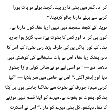
کر آتا، گھر میں بھی دارو پیتا، کچھ بولے تو بات پورا
کرنے سے پہلے مارنا چالو کردیتا۔“
نوینہ کے کچھ سمجھ میں نہیں آرہا تھا۔ کون مارتا ہے،
کون پی کر آتا اور کس کا بھوت ہے؟ سب گڑبڑ ہوا جارہا
تھا۔ کیا لورا پاگل پن کی طرف بڑھ رہی تھی؟ کیا اس کا
ذہن بھٹک رہا تھا؟ اس نے بات سنبھالنے کی کوشش میں
دلاسہ دی — ”تو اسی لیے تو نے سائن کولی واڑا چھوڑ
دیا اور اِدھر آگئی۔“ اس نے حامی میں سر ہلایا — ”کیا
کرتی میم؟ جوزف کے بھوت سے بھاگنا چاہتی ہوں پن کِتّا
بھاگو، بھوت تو بھوت ہے۔ میرے کو اپنا قسم نہیں توڑنے
کا تھا۔ دیکھو، کل بھی میرے کو مارا۔“ اس نے اسکرٹ