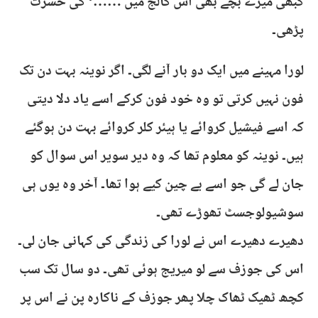
کبھی میرے بچے بھی اس کالج میں ……‘ کی حسرت
پڑھی۔
لورا مہینے میں ایک دو بار آنے لگی۔ اگر نوینہ بہت دن تک
فون نہیں کرتی تو وہ خود فون کرکے اسے یاد دلا دیتی
کہ اسے فیشیل کروائے یا ہیئر کلر کروائے بہت دن ہوگئے
ہیں۔ نوینہ کو معلوم تھا کہ وہ دیر سویر اس سوال کو
جان لے گی جو اسے بے چین کیے ہوا تھا۔ آخر وہ یوں ہی
سوشیولوجسٹ تھوڑے تھی۔
دھیرے دھیرے اس نے لورا کی زندگی کی کہانی جان لی۔
اس کی جوزف سے لو میریج ہوئی تھی۔ دو سال تک سب
کچھ ٹھیک ٹھاک چلا پھر جوزف کے ناکارہ پن نے اس پر