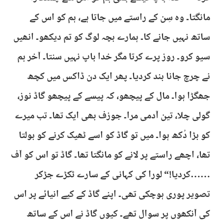
مانگتا۔ وہ سِن کے راستے میں جاتا ہے، ہم کو اس کے
ساتھ نہیں جانے کا۔ ہمارے بچہ لوگ کو تم دیکھو۔ انھیں
سیو کرو۔ روز پرے کرتا مگر خدا باپ نہیں سنتا۔ آخر ہم
نے چرچ جانا بند کردیا۔ پھر ایک دن ڈاکس میں کچھ
جھگڑا ہوا۔ مال کے پیچھو، کہ پیسے کے پیچھو گاڈ نوز،
گولی چلا، تین آدمی مرا۔ جوزف بھی ایک تھا۔ تب میرے
کو بڑا دُکھ ہوا۔ میں تو گاڈ کو اسے ٹھیک کرنے کو بولتا
تھا، اچھے راستے پر لانے کو مانگتا تھا۔ گاڈ تو اس کو آف
……کردیا!“ لورا کی کہانی کے سارے ٹکڑے جڑکر
تصویر پوری ہوچکی تھی۔ اپنے گاڈ کے کیے انیائے پر اس
کی آنکھوں پر سوال تھے۔ کیوں گاڈ نے اس کے ساتھ