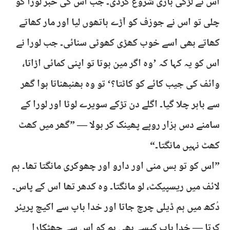
اس نے لڑکی بازی شروع کردی۔ جب اس کی خبر لورا کو
چلی تو اس نے جوزف کو آڑے ہاتھوں لیا اور مار کھاتے
کھاتے بھی اسے خوب کھڑی کھوٹی سنائی۔ جب لورا نے
اس کو یہ کہا کہ ’وہ اگر مین ہوتا تو اپنی کمائی اڑاتا،
وائف کی جیب کائے کو کاٹتا؟‘ تو وہ بھنبھناتا ہوا گھر
سے باہر چلا گیا۔ اگلے دن تڑکے سویرے لوٹا اور لورا کے
سامنے دس ہزار روپے پھینک کر بولا — ”گھر میں کھٹ
کھٹ نہیں مانگتا۔“
”اس کو تو بس منی اور دارو اور چھوکری مانگتا تھا۔ ہم
لائف میں ریسپیکٹ، لو مانگتا۔ وہ کدھر تھا اس کے پاس۔
دُکھ میں ہم ڈیلی چرچ جاتا اور خدا باپ سے اکیچ پریئر
کرتا — خدا باپ کیسے بھی ہم کو اس سے چھٹکارا