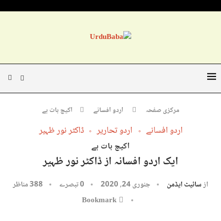
مرکزی صفحہ
اردو افسانے
اکیچ بات ہے
اردو افسانے
اردو تحاریر
ڈاکٹر نور ظہیر
اکیچ بات ہے
ایک اردو افسانہ از ڈاکٹر نور ظہیر
از
سائیٹ ایڈمن
جنوری 24, 2020
0 تبصرے
388
مناظر
Bookmark