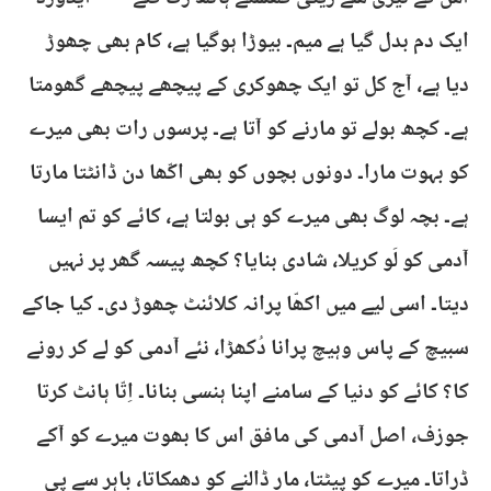
ایک دم بدل گیا ہے میم۔ بیوڑا ہوگیا ہے، کام بھی چھوڑ
دیا ہے، آج کل تو ایک چھوکری کے پیچھے پیچھے گھومتا
ہے۔ کچھ بولے تو مارنے کو آتا ہے۔ پرسوں رات بھی میرے
کو بہوت مارا۔ دونوں بچوں کو بھی اکّھا دن ڈانٹتا مارتا
ہے۔ بچہ لوگ بھی میرے کو ہی بولتا ہے، کائے کو تم ایسا
آدمی کو لَو کریلا، شادی بنایا؟ کچھ پیسہ گھر پر نہیں
دیتا۔ اسی لیے میں اکھّا پرانہ کلائنٹ چھوڑ دی۔ کیا جاکے
سبیچ کے پاس وہیچ پرانا دُکھڑا، نئے آدمی کو لے کر رونے
کا؟ کائے کو دنیا کے سامنے اپنا ہنسی بنانا۔ اِتّا ہانٹ کرتا
جوزف، اصل آدمی کی مافق اس کا بھوت میرے کو آکے
ڈراتا۔ میرے کو پیٹتا، مار ڈالنے کو دھمکاتا، باہر سے پی