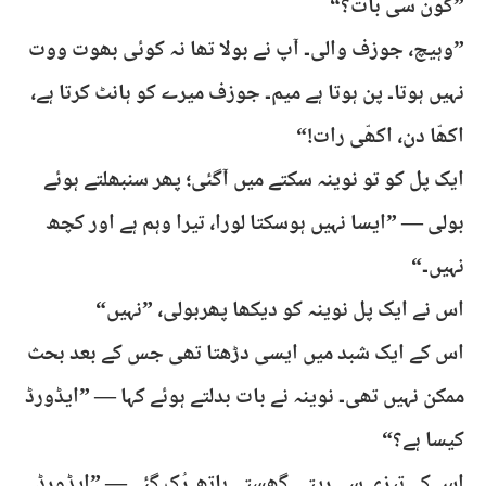
”کون سی بات؟“
”وہیچ، جوزف والی۔ آپ نے بولا تھا نہ کوئی بھوت ووت
نہیں ہوتا۔ پن ہوتا ہے میم۔ جوزف میرے کو ہانٹ کرتا ہے،
اکھّا دن، اکھّی رات!“
ایک پل کو تو نوینہ سکتے میں آگئی؛ پھر سنبھلتے ہوئے
بولی — ”ایسا نہیں ہوسکتا لورا، تیرا وہم ہے اور کچھ
نہیں۔“
اس نے ایک پل نوینہ کو دیکھا پھربولی، ”نہیں“
اس کے ایک شبد میں ایسی دڑھتا تھی جس کے بعد بحث
ممکن نہیں تھی۔ نوینہ نے بات بدلتے ہوئے کہا — ”ایڈورڈ
کیسا ہے؟“
اس کے تیزی سے ریتی گھستے ہاتھ رُک گئے — ”ایڈورڈ