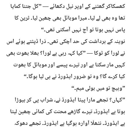
کھسکاکر گھٹنے کے اوپر نیل دکھائے — ”کل جتنا کمایا
تھا وہ بھی لے لیا۔ میرا موبائل بھی چھین لیا۔ ٹرین کا
پاس نہیں ہوتا تو آج نہیں آسکتی تھی۔“
نوینہ کے برداشت کی حد آچکی تھی۔ ذرا ڈپٹتے ہوئے اس
نے لورا کو ٹوکا — ”کیا کہہ رہی ہے لورا؟ بھلا بھوت بھی
کہیں مار سکتا ہے اور تیرے پیسے اور موبائل کا بھوت
کیا کرے گا؟ وہ تو ضرور ایڈورڈ نے ہی لیا ہوگا۔“
”وہیچ تو میں بولی میم۔“
”کہاں؟ تجھے مارا پیٹا ایڈورڈ نے، شراب پی کر بیوڑا
ہوتا ہے ایڈورڈ، تیرے گاڑھے محنت کی کمائی چھین لیتا
ہے ایڈورڈ۔ نٹھلّا آوارہ ہوگیا ہے ایڈورڈ۔ تجھے دھوکہ