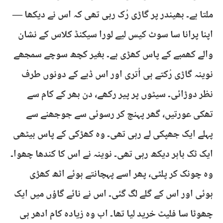
ملتا ہے۔ بھیندر پر گاڑی رُک رہی تھی کہ اس نے دیکھا —
اپنا پرانا سا سوٹ کیس لیے لورا سیکنڈ کلاس کے نشان
والے کھمبے کے پاس کھڑی ہے۔ بغیر کچھ سوچے سمجھے
نوینہ گاڑی رُکتے ہی اُتری اور اس ڈبے کے دونوں طرف
نظر دوڑائی۔ سیٹوں پر پیر رکھے، دن بھر کے کام سے
تھکی عورتیں، گھر پہنچ کر رسوئی سے جوجھنے سے
پہلے ایک جھپکی لے رہی تھی۔ وہ کھڑکی کے پاس بیٹھی
ایک ٹک باہر دیکھ رہی تھی۔ نوینہ نے اس کا کندھا چھوا۔
وہ چونک کر پلٹی، پھر اسے پہچانتے ہوئے اٹھ کھڑی
ہوئی اور اس کے گلے لگ گئی۔ اس نے نائے گاؤں میں ایک
چھوٹا سا فلیٹ خرید لیا تھا۔ اب وہ زیادہ کام ادھر ہی