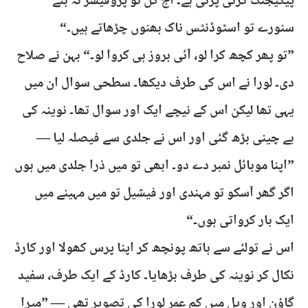
پیکیجنگ کرنی پڑتی ہے۔ آج کل تو پروفیسر نہ بنے
سنورے تو اسٹوڈنٹس ناک بھنوں چڑھاتے ہیں۔“
”تو پھر کچھ کرا لو، آئی بروز ہی کروا لو۔“ بہن نے صلاح
دی۔ لورا نے اس کی طرف دیکھا۔ سطحی سوال ان میں
یہی تھا لیکن اس کے نیچے ایک اور سوال تھا۔ نوینہ کی
بے چینی بڑھ گئی اور اس نے جلدی سے فیصلہ لیا —
”اپنا موبائل نمبر دے دو۔ ابھی تو میں ذرا جلدی میں ہوں
اگر گھر آسکو تو مہندی اور فیشیل تو میں مہینے میں
ایک بار کرواتی ہوں۔“
اس نے تولئے سے ہاتھ پونچھ کر اپنا پرس کھولا اور کارڈ
نکال کر نوینہ کی طرف بڑھایا۔ کارڈ کے ایک طرف، سفید
گاؤن اور ویل میں کم عمر لورا کی تصویر تھی — ”میرا