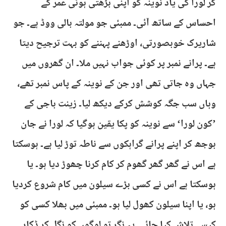
کر لورا کی یاد نوینہ کو اپنی بڑھتی ہوئی عمر کے
احساس کے ساتھ آئی۔ ممبئی جو مولتہ بالی ووڈ ہے۔ جو
شاریرک خوبصورتی، اوڑھنے پہننے کو بہت ترجیح دیتا
ہے۔ پرانے نمبر پر کوئی جواب نہیں ملا۔ ان گھروں میں
جہاں وہ جاتی تھی اور جن کے نوینہ کے پاس نمبر تھے،
وہاں سب جگہ کوشش کرکے دیکھ لیا۔ زینت باجی کے
’کون لورا‘ سے نوینہ کو پکا یقین ہوگیا کہ لورا نے جان
بوجھ کر اپنے پرانے گراہکوں سے ناطہ توڑ لیا ہے۔ ہوسکتا
ہے اس نے گھر گھر گھوم کر کام کرنا چھوڑ دیا ہو۔ یا
ہوسکتا ہے اس نے کسی بڑے سیلون میں کام شروع کردیا
ہو، یا اپنا سیلون کھول لیا ہو۔ ممبئی میں بھلا کسی کو
کیسے تلاش کیا جائے۔ یہ نگر تو لوگوں کو نگل کر ڈکار