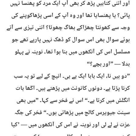
اور اتنی کتابیں پڑھ کر بھی آپ ایک مرد کو پھنسا نہیں
پائی؟ یا پھنسایا تھا اور وہ آپ کے اسی پڑھاکوپنے کی
وجہ سے کھونٹا چھڑاکے بھاگ چھوٹا؟ اتنی تیزی سے آتے
ہوئے سوال بھی اس سوال کو ڈھک نہیں پارہے تھے جو
مسلسل اس کی آنکھوں میں بنا ہوا تھا۔ نوینہ نے پہلو
بدلا — ”اور بچے؟“
”دو ہیں نا، ایک بابا ایک بے بی۔ انیچ کے لیے تو یہ سب
کرنا پڑتا ہے۔ دونوں کانونٹ میں پڑھتے ہیں۔ اکّھا بات
انگلش میں کرتا ہے۔“ اس نے فخر سے کہا۔ ”میں بھی
سینٹ جیویرس کالج میں پڑھاتی ہوں۔“ فخر کی جگہ
عزت نے لے لی اور نوینہ نے اس کی آنکھوں میں — ’کیا