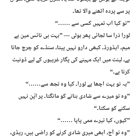
پر سے پردہ اٹھنے والا تھا۔
”تو کیا اب تمہیں کسی سے ……“
لورا ذرا سا لجائی پھر بولی — ”بہت ہی نائس مین ہے
میم، ایڈورڈ۔ کبھی دارو نہیں پیتا، سنڈے کو چرچ جاتا
ہے، لینٹ میں ایک مہینے کی پگار غریبوں کے لیے ڈونیٹ
کرتا ہے۔“
”یہ تو بہت اچھا ہے لورا۔ کیا وہ تجھ سے……“
”وہ تو میرے سے شادی بنانے کو مانگتا۔ پر اپُن نہیں
سکنے کو سکتا۔“
”کیوں، کیا تیرے ممی پاپا ……“
”وہ تو آج، ابھی میری شادی کرنے کو راضی ہیں، ریڈی،