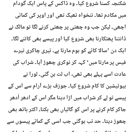
شکنجہ کسنا شروع کیا۔ وہ ڈاکس کے پاس ایک گودام
میں مکادم تھا۔ تنخواہ ٹھیک تھی اور اوپر کی کمائی
اچھی۔ لیکن جب وہ چھٹی پر چھٹی کرنے لگا تو مالک نے
ڈانٹنا پھٹکارنا بھی شروع کیا اور پیسے بھی کاٹنے لگا۔
ایک دن ’سالا کائے کو بوم مارتا ہے۔ تیری چاکری تیرے
فیس پر مارتا میں‘ کہہ کر نوکری چھوڑ آیا۔ شراب کی
عادت اسے پہلے بھی تھی، اب لت بن گئی۔ لورا نے
بیوٹیشین کا کام شروع کیا۔ جوزف بڑے آرام سے اس کے
پیسے تو لے کر شراب میں اڑا دیتا مگر اس کے ادھر اُدھر
جاکر کام کرنے پر اس کو گالیاں بھی بکتا، اکثر ہاتھ بھی
چھوڑ دیتا۔ حد تب ہوگئی جب اسی کے کمائے پیسوں سے