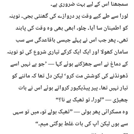
سمجھنا اس کے لیے بہت ضروری ہے۔
لورا سے طے کیے وقت پر دروازے کی گھنٹی بجی۔ نوینہ
کو اطمینان سا آیا۔ چلو، ابھی بھی وہ وقت کی پابند
تھی۔ پھر جب اس نے پہلے جیسی باقاعدگی سے سب
سامان کھولا اور ایک ایک کرکے تیاری شروع کی تو نوینہ
کے دماغ نے اسے جھڑکتے ہوئے کہا — ’جو ہے نہیں اسے
ڈھونڈنے کی کوشش مت کرو‘ لیکن دل تھا کہ ماننے کو
تیار نہیں تھا۔ پیر پیڈیکیور کرواتے ہوئے اس نے بات
چھیڑی — ”لورا، تو ٹھیک ہے نا؟“
وہ مسکرائی پھر بولی — ”ٹھیک بولے تو، میں تو سہی
سے ہوں لیکن آپ کی بات غلط ہوگئی میم۔“