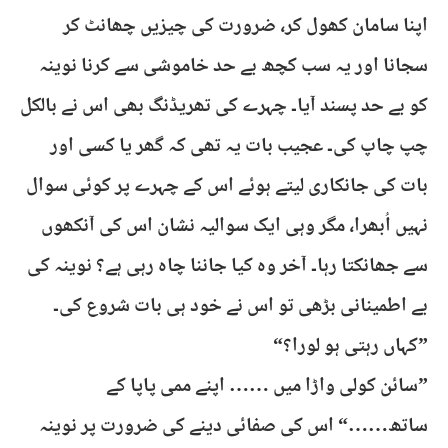
اپنا سامان کھول کر، ضرورت کی چیزیں چھانٹ کر
سجانا اور یہ سب کچھ بے حد خاموشی سے کرنا نوینہ
کو بے حد پسند آیا۔ چہرے کی تھریڈنگ بھی اس نے بالکل
چپ چاپ کی۔ عجیب بات یہ تھی کہ گھر یا کسی اور
بات کی جانکاری لیتے ہوئے اس کے چہرے پر کوئی سوال
نہیں اُبھرا، مگر وہی ایک سوالیہ نشان اس کی آنکھوں
سے جھانکتا رہا۔ آخر وہ کیا جاننا چاہ رہی ہے؟ نوینہ کی
بے اطمینانی بڑھی تو اس نے خود ہی بات شروع کی۔
”کہاں رہتی ہو لورا؟“
”سائن کولی واڑا میں …… اپنے ممی پاپا کے
ساتھ……“ اس کی صفائی دینے کی ضرورت پر نوینہ