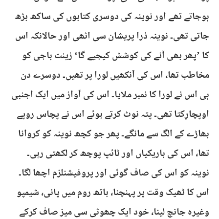
ہوجاتے تھے اور نوینہ کی دوسری کتابوں کی ساکھ بڑھ
جاتی تھی۔ نوینہ ذرا پریشان سی اٹھی اور حالانکہ اس
کا ’پھر بھی آنے کی کوشش کیجیے گا‘ زینت باجی کو
مخاطب تھا، اس کی آنکھیں لورا پر تھیں۔ دوسرے دن
ہی اس نے لورا کا نمبر ملایا۔ اس کی آواز میں ایک اجنبی
اوپچارِکتا تھی۔ پتہ نوٹ کرتے ہوئے اس نے پچاس روپے
بھاڑے کے الگ سے مانگے۔ پھر جو کچھ نوینہ کو کروانا
تھا، اس کی باریکیاں اور ٹائپ پوچھ کر لکھتی رہی۔
نوینہ کو اس کی صاف گوئی اور پروفیشنلزم اچھا لگا۔
اس کا ٹھیک وقت پر پہنچنا، باتھ روم میں پانی، شیمپو
وغیرہ جانچ لینا، خود ایک چھوٹی سی میز صاف کرکے