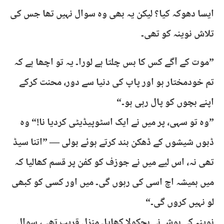
ایسا دھوکہ کیا؟ لیکن یہ بھی وہ سوال نہیں تھا جس کی
تلاش نوینہ کو تھی۔
”موت کے آگے کس کا بس چلتا ہے لورا۔ یہ تو اچھا ہے کہ
تم خودمختار ہو اور پاپ کی دنیا سے دور، محنت کرکے
اپنے بچوں کو پال رہی ہو۔“
”وہ تو سہی، پر میں نے ایک اسٹوپیڈیٹی کردیا نا!“ وہ
ڈبوں شیشوں کے ڈھکن بند کرتے ہوئے بولی — ”اتنا سیڈ
تھی نہ، اس لیے میں نے جوزف کو کفن پر قسم کھالیا کہ
میں ہمیشہ اچ اسی کی رہوں گی۔ میں اور کسی کو کبھی
لو نہیں کروں گی۔“
نوینہ کے ہوش نے ہچکولا کھایا۔ منزل قریب تھی، سوال