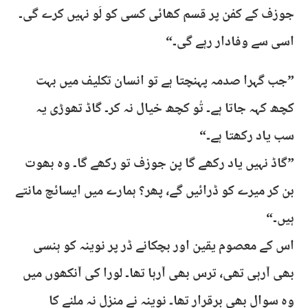
جوزف کے کفن پر قسم کھائی کسی کو لَو نہیں کرے گی۔
اسی سے وفادار رہے گی۔“
”جب گہرا صدمہ پہنچتا ہے تو انسان تکلیف میں بہت
کچھ کہہ جاتا ہے۔ تُو کچھ خیال نہ کر۔ گاڈ تھوڑی یہ
سب یاد رکھتا ہے۔“
”گاڈ نہیں یاد رکھے گا پن جوزف تو رکھے گا۔ وہ بھوت
بن کر میرے کو ڈرائیں گے، پھر؟ ہمارے میں ایسائچ مانتے
ہیں۔“
اس کے معصوم یقین اور بچکانے ڈر پر نوینہ کو ہنسی
بھی آرہی تھی، ترس بھی آرہا تھا۔ لورا کی آنکھوں میں
وہ سوال بھی برقرار تھا۔ نوینہ نے منزل نہ ملنے کا