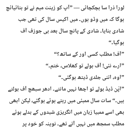
لورا ذرا سا ہچکچائی — ”آپ کو زینت میم نے تو بتائیائچ
ہوگا کہ میں وِڈو ہوں۔ میں اکیس سال کی تھی جب
شادی بنایا۔ شادی کے پانچ سال بعد ہی جوزف آف
ہوگیا۔“
”آف! مطلب کسی اور کے ساتھ؟“
”ارے نئی! آف بولے تو کھلاس، ختم۔“
”اوہ، اتنی جلدی ڈیتھ ہوگئی۔“
”اپُن ڈیڈ بولے تو اچھا نہیں مانتے۔ ادھر سبھچ آف بولتے
ہیں۔“ سات سال ممبئی میں رہتے ہوئے ہوگئے، لیکن ابھی
بھی اسے ممبیا زبان میں انگریزی شبدوں کے بدلے ہوئے
مطلب سمجھ میں نہیں آتے تھے۔ نوینہ کو خود پر