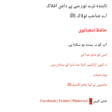
تابندہ ترے نور سے ہے دامنِ افلاک
اے صاحبِ لولاک ﷺ
حافظ لدھیانوی
آپ کو یہ پسند ہو سکتا ہے۔
اِسی کو مانو خدا کے
نہ کیوں آرائشیں کرتا خدا دُنیا کے ساماں میں
یوم حساب
عاصیوں نے کہا خاتم الانبیاءﷺ
شئیر کریں
0
Pinterest
Twitter
Facebook