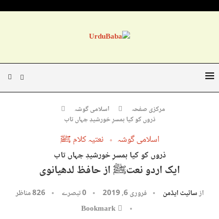
مرکزی صفحہ
اسلامی گوشہ
ذروں کو کیا ہمسرِ خورشیدِ جہاں تاب
اسلامی گوشہ
نعتیہ کلام ﷺ
ذروں کو کیا ہمسرِ خورشیدِ جہاں تاب
ایک اردو نعتﷺ از حافظ لدھیانوی
از
سائیٹ ایڈمن
فروری 6, 2019
0 تبصرے
826
مناظر
Bookmark