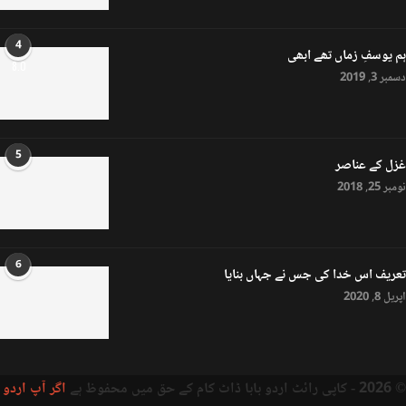
4
ہم یوسفِ زماں تھے ابھی
8.0
دسمبر 3, 2019
5
غزل کے عناصر
نومبر 25, 2018
6
تعریف اس خدا کی جس نے جہاں بنایا
اپریل 8, 2020
© 2026 - کاپی رائٹ اردو بابا ڈاٹ کام کے حق میں محفوظ ہے
اگر آپ اردو