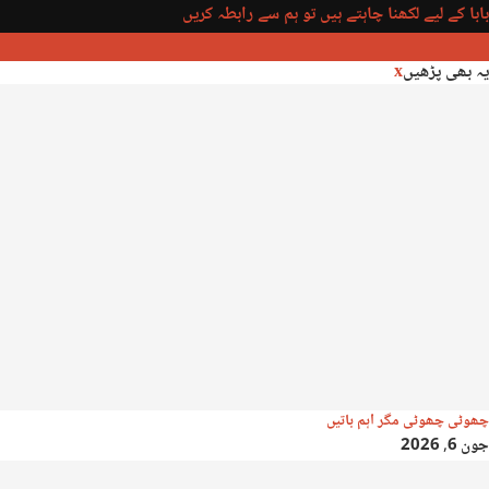
بابا کے لیے لکھنا چاہتے ہیں تو ہم سے رابطہ کریں
یہ بھی پڑھیں
x
چھوٹی چھوٹی مگر اہم باتیں
جون 6, 2026