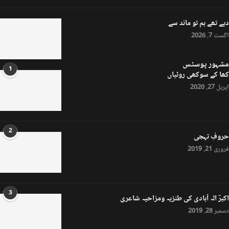
دیے تھے ہم تو ماند سے
اگست 7, 2026
مشہور پوسٹس
1
کھا کے سوکھی روٹیاں
اپریل 27, 2020
2
حروفِ تہجی
فروری 21, 2019
3
اکبرؔ الہ آبادی کی طنزیہ ومزاحیہ شاعری
دسمبر 28, 2019