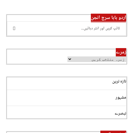
اردو بابا سرچ انجن
زمرے
تازہ ترین
مشہور
تبصرے