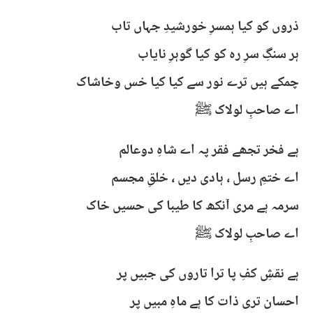
ذروں کو کیا ہمسرِ خورشیدِ جہاں تاب
ہر سنگِ سرِ رہ کو کیا گوہرِ نایاب
چمکے ہیں ترے نور سے کیا کیا خس وخاشاک
اے صاحبِ لولاک ﷺ
ہے فخر تجھے فقر پہ اے شاہِ دوعالم
اے ختمِ رسل ، ہادی دیں ، خلقِ مجسم
سرمہ ہے مری آنکھ کا طیبا کی حسیں خاک
اے صاحبِ لولاک ﷺ
ہے نقشِ کفِ پا ترا تاروں کی جبیں پر
احسان تری ذات کا ہے ماہِ مبیں پر