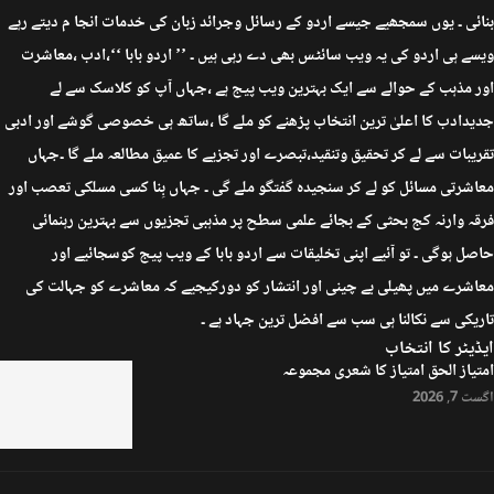
بنائی ۔ یوں سمجھیے جیسے اردو کے رسائل وجرائد زبان کی خدمات انجا م دیتے رہے
ویسے ہی اردو کی یہ ویب سائٹس بھی دے رہی ہیں ۔ ’’ اردو بابا ‘‘،ادب ،معاشرت
اور مذہب کے حوالے سے ایک بہترین ویب پیج ہے ،جہاں آپ کو کلاسک سے لے
جدیدادب کا اعلیٰ ترین انتخاب پڑھنے کو ملے گا ،ساتھ ہی خصوصی گوشے اور ادبی
تقریبات سے لے کر تحقیق وتنقید،تبصرے اور تجزیے کا عمیق مطالعہ ملے گا ۔جہاں
معاشرتی مسائل کو لے کر سنجیدہ گفتگو ملے گی ۔ جہاں بِنا کسی مسلکی تعصب اور
فرقہ وارنہ کج بحثی کے بجائے علمی سطح پر مذہبی تجزیوں سے بہترین رہنمائی
حاصل ہوگی ۔ تو آئیے اپنی تخلیقات سے اردو بابا کے ویب پیج کوسجائیے اور
معاشرے میں پھیلی بے چینی اور انتشار کو دورکیجیے کہ معاشرے کو جہالت کی
تاریکی سے نکالنا ہی سب سے افضل ترین جہاد ہے ۔
ایڈیٹر کا انتخاب
امتیاز الحق امتیاز کا شعری مجموعہ
اگست 7, 2026