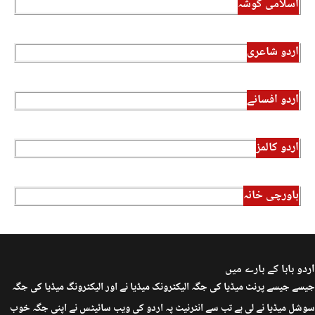
اسلامی گوشہ
اردو شاعری
اردو افسانے
اردو کالمز
باورچی خانہ
اردو بابا کے بارے میں
جیسے جیسے پرنٹ میڈیا کی جگہ الیکٹرونک میڈیا نے اور الیکٹرونگ میڈیا کی جگہ
سوشل میڈیا نے لی ہے تب سے انٹرنیٹ پہ اردو کی ویب سائیٹس نے اپنی جگہ خوب