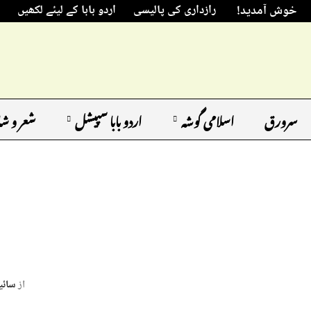
خوش آمدید!
رازداری کی پالیسی
اردو بابا کے لیئے لکھیں
سرورق
اسلامی گوشہ
اردو بابا سپیشل
شعر و ش
از
سائی