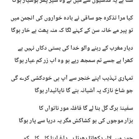
سنا ہے یہ قدسیوں سے میں نے وہ شیر پھر ہوشیار ہوگا
کیا مرا تذکرہ جو ساقی نے بادہ خواروں کی انجمن میں
تو پیر مے خانہ سن کے کہنے لگا کہ منہ پھٹ ہے خار ہوگا
دیار مغرب کے رہنے والو خدا کی بستی دکاں نہیں ہے
کھرا ہے جسے تم سمجھ رہے ہو وہ اب زر کم عیار ہوگا
تمہاری تہذیب اپنے خنجر سے آپ ہی خودکشی کرے گی
جو شاخ نازک پہ آشیانہ بنے گا ناپائیدار ہوگا
سفینۂ برگ گل بنا لے گا قافلہ مور ناتواں کا
ہزار موجوں کی ہو کشاکش مگر یہ دریا سے پار ہوگا
چمن میں لالہ دکھاتا پھرتا ہے داغ اپنا کلی کلی کو