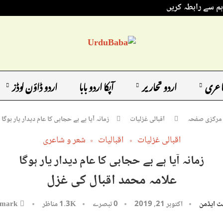
ہم سے رابطہ کریں
اعری
اردو تحاریر
آپکا اردو بابا
اردو ڈاؤن لوڈز
مرکزی صفحہ
اقبالی غزلیات
زمانہ آیا ہے بے حجابی کا عام دیدار یار ہوگا
اقبالی غزلیات
اقبالیات
شعر و شاعری
زمانہ آیا ہے بے حجابی کا عام دیدار یار ہوگا
علامہ محمد اقبال کی غزل
ٹ ایڈمن
اکتوبر 21, 2019
0 تبصرے
1.3K
مناظر
mark